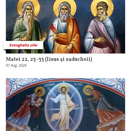
Evanghelia zilei
Matei 22, 23–33 (Iisus și saducheii)
07 Aug, 2026