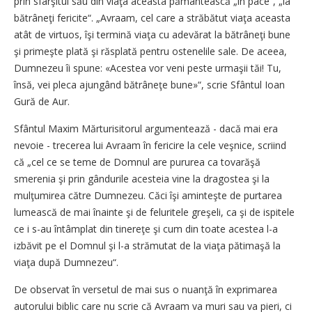
prin sfârşitul său din viaţa aceasta pământească „în pace“, „la
bătrâneţi fericite“. „Avraam, cel care a străbătut viaţa aceasta
atât de virtuos, îşi termină viaţa cu adevărat la bătrâneţi bune
şi primeşte plată şi răsplată pentru ostenelile sale. De aceea,
Dumnezeu îi spune: «Acestea vor veni peste urmaşii tăi! Tu,
însă, vei pleca ajungând bătrâneţe bune»“, scrie Sfântul Ioan
Gură de Aur.
Sfântul Maxim Mărturisitorul argumentează - dacă mai era
nevoie - trecerea lui Avraam în fericire la cele veşnice, scriind
că „cel ce se teme de Domnul are pururea ca tovarăşă
smerenia şi prin gândurile acesteia vine la dragostea şi la
mulţumirea către Dumnezeu. Căci îşi aminteşte de purtarea
lumească de mai înainte şi de feluritele greşeli, ca şi de ispitele
ce i s-au întâmplat din tinereţe şi cum din toate acestea l-a
izbăvit pe el Domnul şi l-a strămutat de la viaţa pătimaşă la
viaţa după Dumnezeu“.
De observat în versetul de mai sus o nuanţă în exprimarea
autorului biblic care nu scrie că Avraam va muri sau va pieri, ci