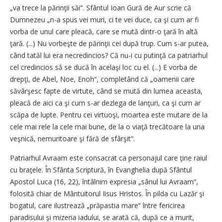
„va trece la părinţii săi“. Sfântul Ioan Gură de Aur scrie că
Dumnezeu „n-a spus vei muri, ci te vei duce, ca şi cum ar fi
vorba de unul care pleacă, care se mută dintr-o ţară în altă
ţară. (...) Nu vorbeşte de părinţii cei după trup. Cum s-ar putea,
când tatăl lui era necredincios? Că nu-i cu putinţă ca patriarhul
cel credincios să se ducă în acelaşi loc cu el. (...) E vorba de
drepţi, de Abel, Noe, Enoh“, completând că „oamenii care
săvârşesc fapte de virtute, când se mută din lumea aceasta,
pleacă de aici ca şi cum s-ar dezlega de lanţuri, ca şi cum ar
scăpa de lupte. Pentru cei virtuoşi, moartea este mutare de la
cele mai rele la cele mai bune, de la o viaţă trecătoare la una
veşnică, nemuritoare şi fără de sfârşit“.
Patriarhul Avraam este consacrat ca personajul care ţine raiul
cu braţele. În Sfânta Scriptură, în Evanghelia după Sfântul
Apostol Luca (16, 22), întâlnim expresia „sânul lui Avraam“,
folosită chiar de Mântuitorul Iisus Hristos. În pilda cu Lazăr şi
bogatul, care ilustrează „prăpastia mare“ între fericirea
paradisului şi mizeria iadului, se arată că, după ce a murit,