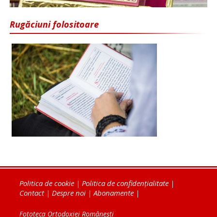
Rugăciuni folositoare
Politica de cookie
|
Politica de confidențialitate
|
Contact
|
Despre noi
|
Abonamente
|
Fototeca Ortodoxiei Românești