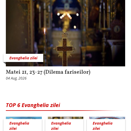
Evanghelia zilei
Matei 21, 23-27 (Dilema fariseilor)
04 Aug, 2026
TOP 6 Evanghelia zilei
Evanghelia
Evanghelia
Evanghelia
zilei
zilei
zilei