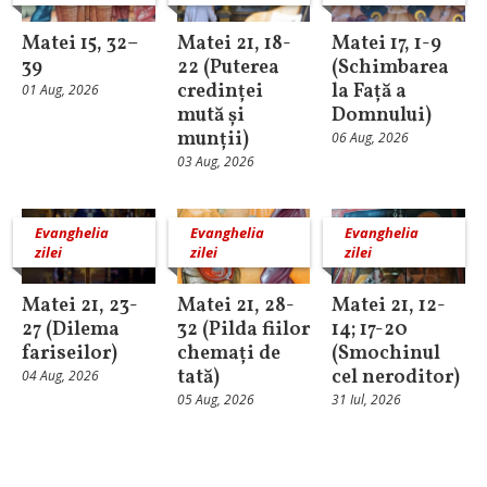
Matei 15, 32–
Matei 21, 18-
Matei 17, 1-9
39
22 (Puterea
(Schimbarea
credinței
la Față a
01 Aug, 2026
mută și
Domnului)
munții)
06 Aug, 2026
03 Aug, 2026
Evanghelia
Evanghelia
Evanghelia
zilei
zilei
zilei
Matei 21, 23-
Matei 21, 28-
Matei 21, 12-
27 (Dilema
32 (Pilda fiilor
14; 17-20
fariseilor)
chemați de
(Smochinul
tată)
cel neroditor)
04 Aug, 2026
05 Aug, 2026
31 Iul, 2026