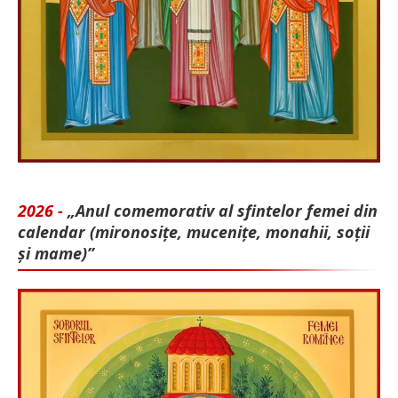
2026 -
„Anul comemorativ al sfintelor femei din
calendar (mironosițe, mu­cenițe, monahii, soții
și mame)”