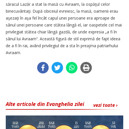
săracul Lazăr a stat la masă cu Avraam, la ospăţul celor
binecuvântaţi. După obiceiul evreiesc, la masă, oamenii erau
aşezaţi în aşa fel încât capul unei persoane era aproape de
sânul unei persoane care stătea lângă el, iar oaspetele cel mai
privilegiat stătea chiar lângă gazdă, de unde expresia „a fi în
sânul lui Avraam“. Această figură de stil exprimă de fapt ideea
de a fi în rai, având privilegiul de a sta în preajma patriarhului
Avraam.
Alte articole din Evanghelia zilei
vezi toate ›