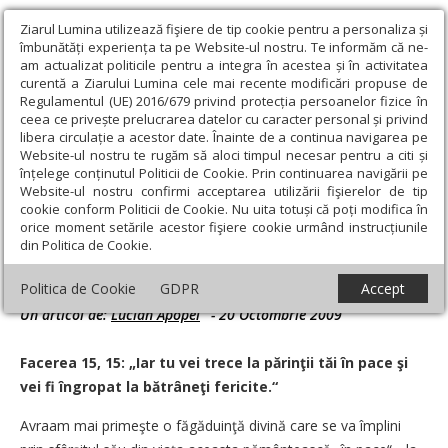
Ziarul Lumina utilizează fişiere de tip cookie pentru a personaliza și
îmbunătăți experiența ta pe Website-ul nostru. Te informăm că ne-
am actualizat politicile pentru a integra în acestea și în activitatea
curentă a Ziarului Lumina cele mai recente modificări propuse de
Regulamentul (UE) 2016/679 privind protecția persoanelor fizice în
ceea ce privește prelucrarea datelor cu caracter personal și privind
libera circulație a acestor date. Înainte de a continua navigarea pe
Website-ul nostru te rugăm să aloci timpul necesar pentru a citi și
Ziarul Lumina
›
Teologie și spiritualitate
›
Evanghelia zilei
›
înțelege conținutul Politicii de Cookie. Prin continuarea navigării pe
Biblia - verset cu verset: Avraam va trece în rai, pentru a-l cuprinde
Website-ul nostru confirmi acceptarea utilizării fişierelor de tip
cu braţele
cookie conform Politicii de Cookie. Nu uita totuși că poți modifica în
orice moment setările acestor fişiere cookie urmând instrucțiunile
Biblia - verset cu verset: Avraam va trece în
din Politica de Cookie.
rai, pentru a-l cuprinde cu braţele
Politica de Cookie
GDPR
Accept
Un articol de:
Lucian Apopei
-
20 Octombrie 2009
Facerea 15, 15: „Iar tu vei trece la părinţii tăi în pace şi
vei fi îngropat la bătrâneţi fericite.“
Avraam mai primeşte o făgăduinţă divină care se va împlini