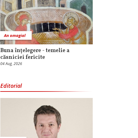
An omagial
Buna înțelegere - temelie a
căsniciei fericite
04 Aug, 2026
Editorial