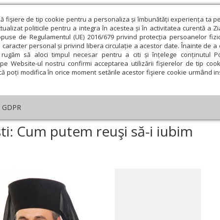
ză fişiere de tip cookie pentru a personaliza și îmbunătăți experiența ta p
alizat politicile pentru a integra în acestea și în activitatea curentă a Z
opuse de Regulamentul (UE) 2016/679 privind protecția persoanelor fizi
 caracter personal și privind libera circulație a acestor date. Înainte de 
eologie și spiritualitate
Educaţie și Cultură
Societate
rugăm să aloci timpul necesar pentru a citi și înțelege conținutul Pol
pe Website-ul nostru confirmi acceptarea utilizării fişierelor de tip cook
că poți modifica în orice moment setările acestor fişiere cookie urmând ins
helia zilei
Evanghelia de Duminică
Theologica
L
GDPR
elia zilei
›
Răspunsuri duhovniceşti: Cum putem reuşi să-i iubim pe cei c
i: Cum putem reuşi să-i iubim
ie
Februarie
Martie
Aprilie
Mai
Iunie