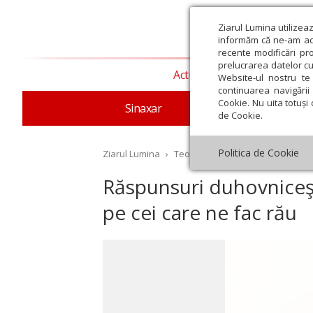
Ziarul Lumina utilizea
informăm că ne-am actu
recente modificări pr
prelucrarea datelor cu
Actualitate religioasă
T
Website-ul nostru te 
continuarea navigării 
Cookie. Nu uita totuși 
Sinaxar
Apostolul zilei
Evang
de Cookie.
Politica de Cookie
Ziarul Lumina
›
Teologie și spiritualitate
›
Evangh
Răspunsuri duhovniceşt
pe cei care ne fac rău
st
Septembrie
Octombrie
Noiembrie
Decembrie
Ianuar