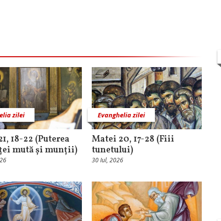
lia zilei
Evanghelia zilei
21, 18-22 (Puterea
Matei 20, 17-28 (Fiii
ței mută și munții)
tunetului)
026
30 Iul, 2026