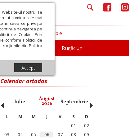
e Website-ul nostru. Te
iarului Lumina cele mai
ce în ceea ce privește
a continua navigarea pe
Opinii
Filantropie
iticii de Cookie. Prin
ie conform Politicii de
trucțiunile din Politica
iturgica
Patristica
Rugăciuni
Accept
are ne fac rău
Calendar ortodox
‹
›
August
Iulie
Septembrie
Octombrie
Noiembri
2026
L
M
M
J
V
S
D
01
02
03
04
05
06
07
08
09