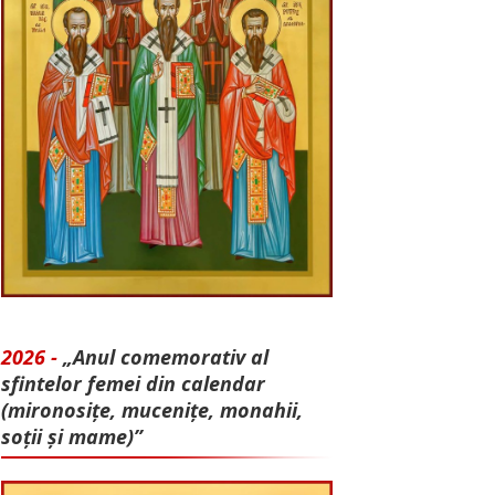
2026 -
„Anul comemorativ al
sfintelor femei din calendar
(mironosițe, mu­cenițe, monahii,
soții și mame)”