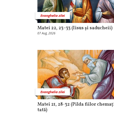
Evanghelia zilei
Matei 22, 23–33 (Iisus și saducheii)
07 Aug, 2026
Evanghelia zilei
Matei 21, 28-32 (Pilda fiilor chemaț
tată)