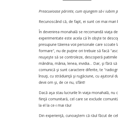
Preacuvioase părinte, cum ajungem să-i iubim pe
Recunoscând că, de fapt, ei sunt cei mai mari b
În devenirea monahală se recomandă viaţa de ob
experimentate este acela că în obşte te descope
presupune tăierea voii personale care scoate la 
formare", nu de puţine ori trebuie să facă "asc
reuşeşte să se controleze, descoperă patimile l
mândria, mânia, lenea, invidia… Dar, şi fără să 
comunică şi sunt caractere diferite, te "radiog
însuţi, cu străduinţă şi rugăciune, cu ajutorul du
devii om şi, de ce nu, sfânt!
Dacă aşa stau lucrurile în viaţa monahală, nu cu
fiinţă comunitară, cel care se exclude comunit
la el la ce-i mai rău!
Din experienţă, cunoaştem că răul făcut de cel