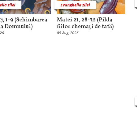
lia zilei
Evanghelia zilei
17, 1-9 (Schimbarea
Matei 21, 28-32 (Pilda
ă a Domnului)
fiilor chemați de tată)
026
05 Aug, 2026