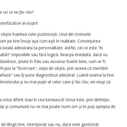
 cei ce ne fac rău?
inefăcători ai noştri!
şte înaintea celei pustniceşti. Unul din motivele
ri pe tine însuţi aşa cum eşti în realitate. Convieţuirea
iveală adevărata ta personalitate. Astfel, cel ce este "în
ultări" imposibile sau fără logică. Reacţia imediată, dacă nu
ăuntrice, ţinute în frâu sau ascunse foarte bine, cum ar fi:
fii pus la "încercare", viaţa de obşte, prin aceea că membrii
rafiază" sau îţi pune diagnosticul adevărat. Luând seama la tine
hovnicului şi nu mai puţin al celor care-ţi fac rău, vei reuşi să
 totul diferit stau în cea lumească! Omul este, prin definiţie,
ăţii şi comuniunii nu se mai poate numi om şi te poţi aştepta de
 de lângă tine, intenţionat sau nu, dacă este gestionat