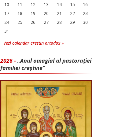
10
11
12
13
14
15
16
17
18
19
20
21
22
23
24
25
26
27
28
29
30
31
Vezi calendar crestin ortodox »
2026 -
„Anul omagial al pastorației
familiei creștine”