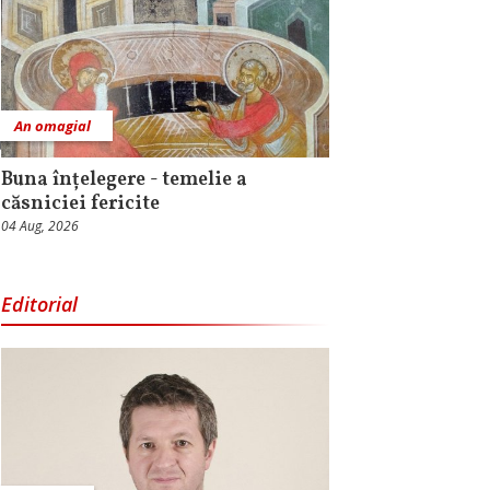
An omagial
Buna înțelegere - temelie a
căsniciei fericite
04 Aug, 2026
Editorial