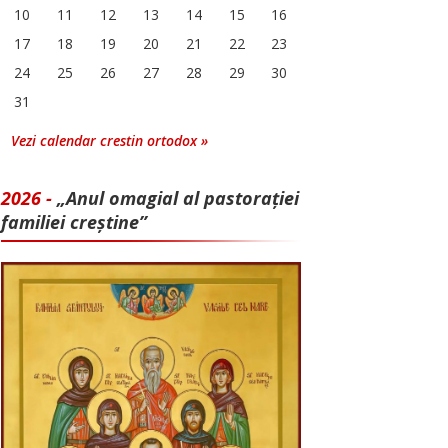
10
11
12
13
14
15
16
17
18
19
20
21
22
23
24
25
26
27
28
29
30
31
Vezi calendar crestin ortodox »
2026 -
„Anul omagial al pastorației
familiei creștine”