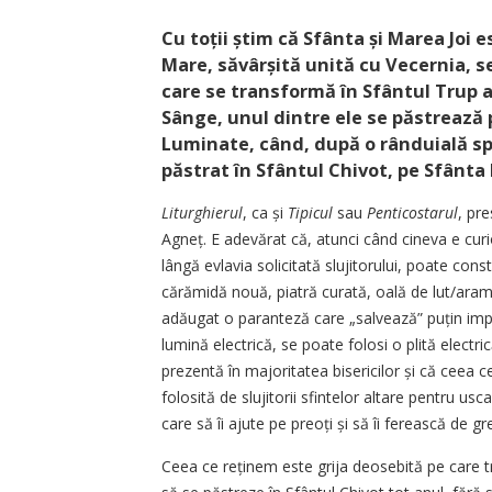
Cu toții știm că Sfânta și Marea Joi e
Mare, săvârșită unită cu Vecernia, s
care se transformă în Sfântul Trup a
Sânge, unul dintre ele se păstrează 
Luminate, când, după o rânduială sp
păstrat în Sfântul Chivot, pe Sfânta 
Liturghierul
, ca și
Tipicul
sau
Penticostarul
, pre
Agneț. E adevărat că, atunci când cineva e curio
lângă evlavia solicitată slujitorului, poate con
cărămidă nouă, piatră curată, oală de lut/aramă 
adăugat o paranteză care „salvează” puțin impre
lumină electrică, se poate folosi o plită electri
prezentă în majoritatea bisericilor și că ceea 
folosită de slujitorii sfintelor altare pentru us
care să îi ajute pe preoți și să îi ferească de gre
Ceea ce reținem este grija deosebită pe care tr