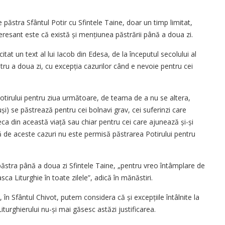
păstra Sfântul Potir cu Sfintele Taine, doar un timp limitat,
teresant este că există și mențiunea păstrării până a doua zi.
tat un text al lui Iacob din Edesa, de la începutul secolului al
entru a doua zi, cu excepția cazurilor când e nevoie pentru cei
tirului pentru ziua următoare, de teama de a nu se altera,
otuși) se păstrează pentru cei bolnavi grav, cei suferinzi care
eca din această viață sau chiar pentru cei care ajunează și-și
ă de aceste cazuri nu este permisă păstrarea Potirului pentru
ăstra până a doua zi Sfintele Taine, „pentru vreo întâmplare de
 Liturghie în toate zilele”, adică în mănăstiri.
în Sfântul Chivot, putem considera că și excepțiile întâlnite la
Liturghierului nu-și mai găsesc astăzi justificarea.