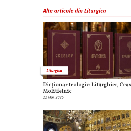
Alte articole din Liturgica
Liturgica
Dicționar teologic: Liturghier, Ceas
Molitfelnic
22 Mai, 2026