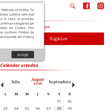
e Website-ul nostru. Te
iarului Lumina cele mai
ce în ceea ce privește
a continua navigarea pe
Opinii
Filantropie
iticii de Cookie. Prin
ie conform Politicii de
trucțiunile din Politica
iturgica
Patristica
Rugăciuni
Accept
Calendar ortodox
‹
›
August
Iulie
Septembrie
Octombrie
Noiembri
2026
L
M
M
J
V
S
D
01
02
03
04
05
06
07
08
09