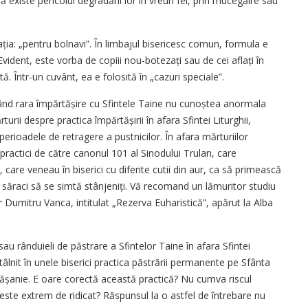
ă existe pericolul degradării lor în vreun fel, prin mucegăire sau
ația: „pentru bolnavi”. În limbajul bisericesc comun, formula e
 Evident, este vorba de copiii nou-botezați sau de cei aflați în
ă. Într-un cuvânt, ea e folosită în „cazuri speciale”.
când rara împărtășire cu Sfintele Taine nu cunoștea anormala
rii despre practica împărtășirii în afara Sfintei Liturghii,
 perioadele de retragere a pustnicilor. În afara mărturiilor
practici de către canonul 101 al Sinodului Trulan, care
care veneau în biserici cu diferite cutii din aur, ca să primească
 săraci să se simtă stânjeniți. Vă recomand un lămuritor studiu
or Dumitru Vanca, intitulat „Rezerva Euharistică”, apărut la Alba
u rânduieli de păstrare a Sfintelor Taine în afara Sfintei
ntâlnit în unele biserici practica păstrării permanente pe Sfânta
tășanie. E oare corectă această practică? Nu cumva riscul
aine este extrem de ridicat? Răspunsul la o astfel de întrebare nu