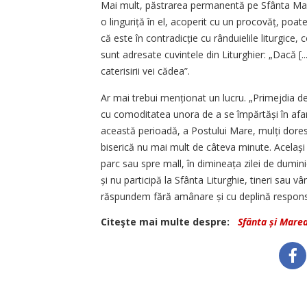
Mai mult, păstrarea permanentă pe Sfânta Masă 
o linguriță în el, acoperit cu un procovăț, poate
că este în contradicție cu rânduielile liturgice, 
sunt adresate cuvintele din Liturghier: „Dacă [..
caterisirii vei cădea”.
Ar mai trebui menționat un lucru. „Primejdia d
cu comoditatea unora de a se împărtăși în afara
această perioadă, a Postului Mare, mulți dores
biserică nu mai mult de câteva minute. Același 
parc sau spre mall, în dimineața zilei de dumi
și nu participă la Sfânta Liturghie, tineri sau 
răspundem fără amânare și cu deplină responsa
Citeşte mai multe despre:
Sfânta și Marea