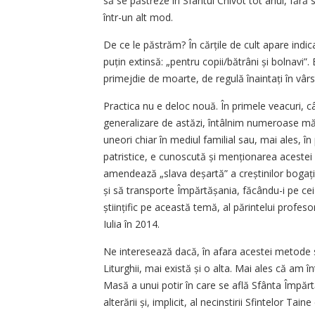
să se păstreze în Sfântul Chivot tot anul, fără s
într-un alt mod.
De ce le păstrăm? În cărțile de cult apare indic
puțin extinsă: „pentru copii/bătrâni și bolnavi”.
primejdie de moarte, de regulă înaintați în vârst
Practica nu e deloc nouă. În primele veacuri, 
generalizare de astăzi, întâlnim numeroase mărtu
uneori chiar în mediul familial sau, mai ales, în
patristice, e cunoscută și men­ționarea acestei 
amendează „slava deșartă” a creștinilor bogați, 
și să transporte Împărtășania, făcându-i pe cei
științific pe această temă, al părintelui profes
Iulia în 2014.
Ne interesează dacă, în afara acestei metode sa
Liturghii, mai există și o alta. Mai ales că am î
Masă a unui potir în care se află Sfânta Împăr
alterării și, implicit, al necinstirii Sfintelor T