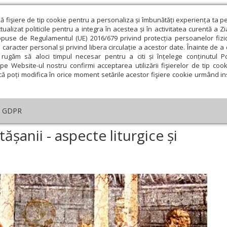
ză fişiere de tip cookie pentru a personaliza și îmbunătăți experiența ta p
alizat politicile pentru a integra în acestea și în activitatea curentă a Z
opuse de Regulamentul (UE) 2016/679 privind protecția persoanelor fizi
 caracter personal și privind libera circulație a acestor date. Înainte de 
eologie și spiritualitate
Educaţie și Cultură
Societate
rugăm să aloci timpul necesar pentru a citi și înțelege conținutul Pol
pe Website-ul nostru confirmi acceptarea utilizării fişierelor de tip cook
că poți modifica în orice moment setările acestor fişiere cookie urmând ins
helia zilei
Evanghelia de Duminică
Theologica
L
GDPR
ica
›
Păstrarea Sfintei Împărtășanii - aspecte liturgice și pastorale
ășanii - aspecte liturgice și
ie
Februarie
Martie
Aprilie
Mai
Iunie