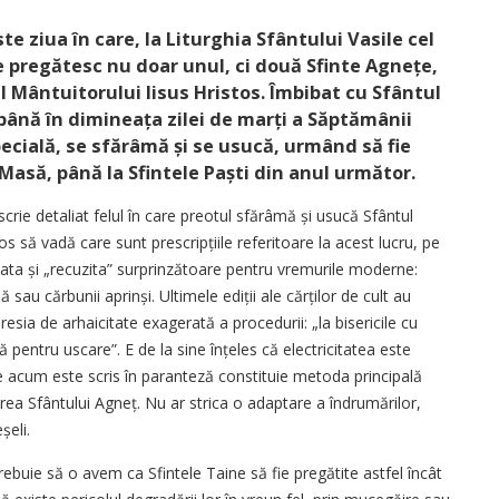
ste ziua în care, la Liturghia Sfântului Vasile cel
e pregătesc nu doar unul, ci două Sfinte Agnețe,
l Mântuitorului Iisus Hristos. Îmbibat cu Sfântul
până în dimineața zilei de marți a Săptămânii
ecială, se sfărâmă și se usucă, urmând să fie
Masă, până la Sfintele Paști din anul următor.
scrie detaliat felul în care preotul sfărâmă și usucă Sfântul
s să vadă care sunt prescripțiile referitoare la acest lucru, pe
stata și „recuzita” surprinzătoare pentru vremurile moderne:
sau cărbunii aprinși. Ultimele ediții ale cărților de cult au
sia de arhaicitate exagerată a procedurii: „la bisericile cu
că pentru uscare”. E de la sine înțeles că electricitatea este
ce acum este scris în paranteză constituie metoda principală
carea Sfântului Agneț. Nu ar strica o adaptare a îndrumărilor,
șeli.
ebuie să o avem ca Sfintele Taine să fie pregătite astfel încât