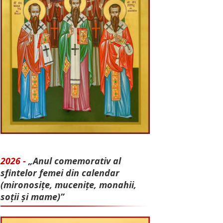
2026 -
„Anul comemorativ al
sfintelor femei din calendar
(mironosițe, mu­cenițe, monahii,
soții și mame)”