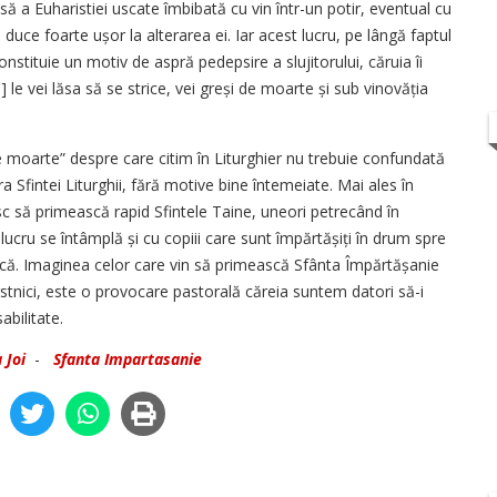
a Euharistiei uscate îmbibată cu vin într-un potir, eventual cu
 duce foarte ușor la alterarea ei. Iar acest lucru, pe lângă faptul
constituie un motiv de aspră pedepsire a slujitorului, căruia îi
.] le vei lăsa să se strice, vei greși de moarte și sub vinovăția
e moarte” despre care citim în Liturghier nu trebuie confundată
 Sfintei Liturghii, fără motive bine întemeiate. Mai ales în
c să primească rapid Sfintele Taine, uneori petrecând în
lucru se întâmplă și cu copiii care sunt împărtășiți în drum spre
nică. Imaginea celor care vin să primească Sfânta Împărtășanie
vârstnici, este o provocare pastorală căreia suntem datori să-i
bilitate.
 Joi
-
Sfanta Impartasanie