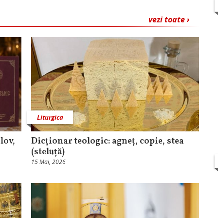
vezi toate ›
Liturgica
lov,
Dicționar teologic: agneț, copie, stea
(steluță)
15 Mai, 2026