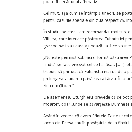
poate fi decât unul afirmativ.
Cel mult, așa cum se întâmplă uneori, se poate 
pentru cazurile speciale din ziua respectivă. In
În studiul pe care l-am recomandat mai sus, e ci
VIII-lea, care interzice păstrarea Euharistiei p
grav bolnavi sau care ajunează. Iată ce spune:
„Nu este permisă sub nici o formă păstrarea Po
fiindcă se face vinovat cel ce l-a lăsat. [...] (T
trebuie să primească Euharistia înainte de a pl
prelungesc ajunarea până seara târziu. În afar
ziua următoare”.
De asemenea, Liturghierul prevede că se pot p
moarte”, doar „unde se săvârșește Dumnezeiasca
Având în vedere că avem Sfintele Taine uscate, 
Iacob din Edesa sau în povățuirile de la finalul 