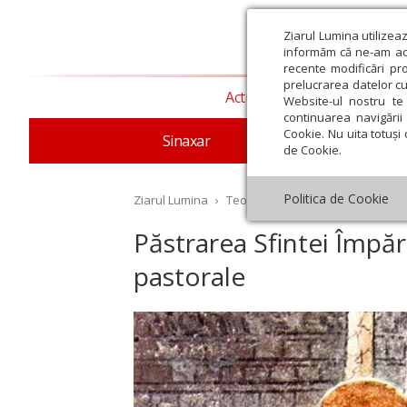
Ziarul Lumina utilizea
informăm că ne-am actu
recente modificări pr
prelucrarea datelor cu
Actualitate religioasă
T
Website-ul nostru te 
continuarea navigării 
Cookie. Nu uita totuși 
Sinaxar
Apostolul zilei
Evang
de Cookie.
Politica de Cookie
Ziarul Lumina
›
Teologie și spiritualitate
›
Liturg
Păstrarea Sfintei Împărt
pastorale
st
Septembrie
Octombrie
Noiembrie
Decembrie
Ianuar