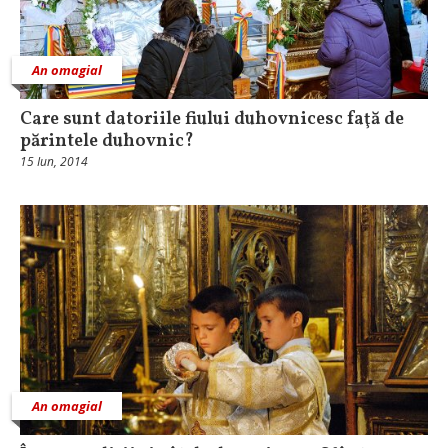
An omagial
Care sunt datoriile fiului duhovnicesc faţă de
părintele duhovnic?
15 Iun, 2014
An omagial