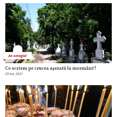
An omagial
Ce scriem pe crucea așezată la mormânt?
29 Iun, 2021