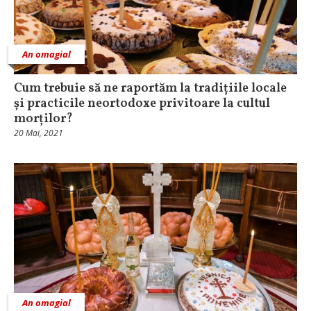
An omagial
Cum trebuie să ne raportăm la tradițiile locale
și practicile neortodoxe privitoare la cultul
morților?
20 Mai, 2021
An omagial