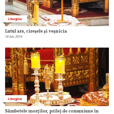
Liturgica
Lutul ars, cireşele şi veşnicia
18 Iun, 2016
Liturgica
Sâmbetele morților, prilej de comuniune în