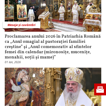
Mesaje și cuvântări
Proclamarea anului 2026 în Patriarhia Română
ca „Anul omagial al pastorației familiei
creștine” și „Anul comemorativ al sfintelor
femei din calendar (mironosițe, mucenițe,
monahii, soții și mame)”
01 Ian, 2026