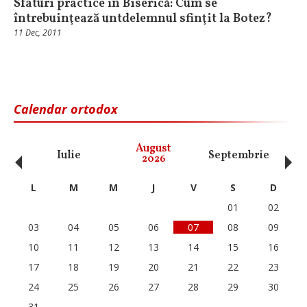
Sfaturi practice în Biserică: Cum se
întrebuinţează untdelemnul sfinţit la Botez?
11 Dec, 2011
Calendar ortodox
‹
›
August
Iulie
Septembrie
O
2026
L
M
M
J
V
S
D
01
02
03
04
05
06
07
08
09
10
11
12
13
14
15
16
17
18
19
20
21
22
23
24
25
26
27
28
29
30
31