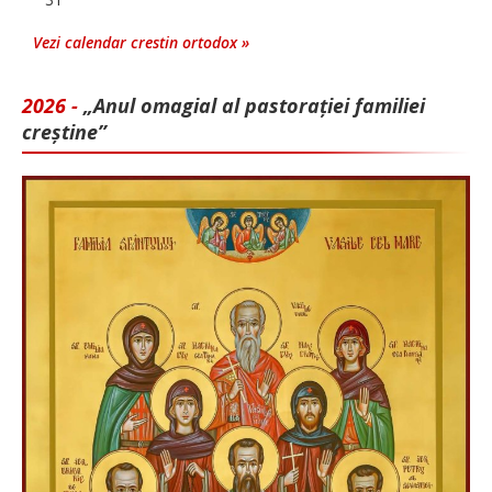
Vezi calendar crestin ortodox »
2026 -
„Anul omagial al pastorației familiei
creștine”