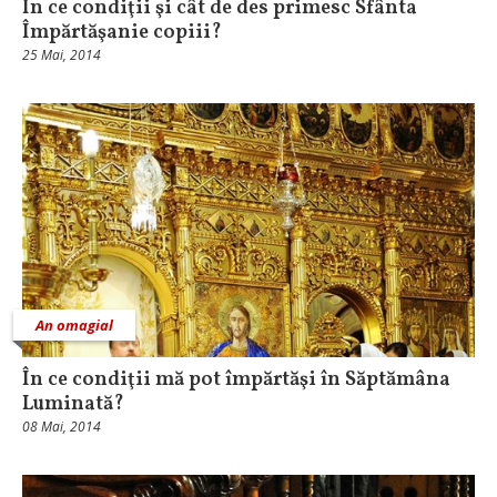
În ce condiţii şi cât de des primesc Sfânta
Împărtăşanie copiii?
25 Mai, 2014
An omagial
În ce condiţii mă pot împărtăşi în Săptămâna
Luminată?
08 Mai, 2014