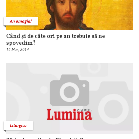
An omagial
Când şi de câte ori pe an trebuie să ne
spovedim?
16 Mar, 2014
Liturgica