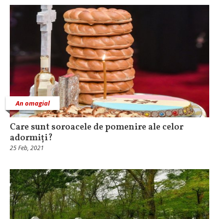
An omagial
Care sunt soroacele de pomenire ale celor
adormiți?
25 Feb, 2021