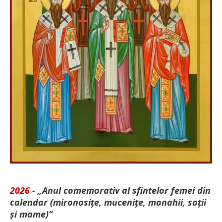
2026 -
„Anul comemorativ al sfintelor femei din
calendar (mironosițe, mu­cenițe, monahii, soții
și mame)”