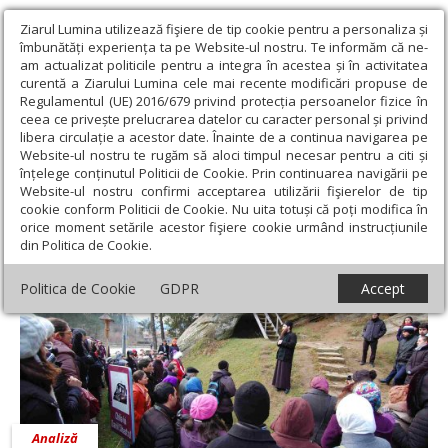
Ziarul Lumina utilizează fişiere de tip cookie pentru a personaliza și
îmbunătăți experiența ta pe Website-ul nostru. Te informăm că ne-
am actualizat politicile pentru a integra în acestea și în activitatea
curentă a Ziarului Lumina cele mai recente modificări propuse de
Regulamentul (UE) 2016/679 privind protecția persoanelor fizice în
ceea ce privește prelucrarea datelor cu caracter personal și privind
libera circulație a acestor date. Înainte de a continua navigarea pe
Website-ul nostru te rugăm să aloci timpul necesar pentru a citi și
Ziarul Lumina
›
Pr. Asist. Dr. Silviu Tudose
înțelege conținutul Politicii de Cookie. Prin continuarea navigării pe
Pr. Asist. Dr. Silviu Tudose
Website-ul nostru confirmi acceptarea utilizării fişierelor de tip
cookie conform Politicii de Cookie. Nu uita totuși că poți modifica în
orice moment setările acestor fişiere cookie urmând instrucțiunile
din Politica de Cookie.
Politica de Cookie
GDPR
Accept
Analiză