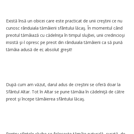
Există însă un obicei care este practicat de unii creştini ce nu
cunosc rânduiala tămâierii sfântului lăcaş. În momentul când
preotul tămâiază cu cădelniţa în timpul slujbei, unii credincioşi
insistă şi-l opresc pe preot din rânduiala tămâierii ca să pună
tămâia adusă de ei; absolut greşit!
După cum am văzut, darul adus de creştini se oferă doar la
Sfântul Altar. Tot în Altar se pune tămâia în cădelniţă de către
preot şi începe tămâierea sfântului lăcaş.
Pentru sfintele slujbe se foloseşte tămâie naturală, curată, de