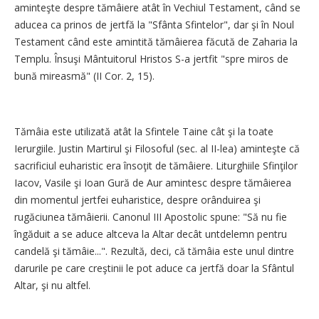
aminteşte despre tămâiere atât în Vechiul Testament, când se
aducea ca prinos de jertfă la "Sfânta Sfintelor", dar şi în Noul
Testament când este amintită tămâierea făcută de Zaharia la
Templu. Însuşi Mântuitorul Hristos S-a jertfit "spre miros de
bună mireasmă" (II Cor. 2, 15).
Tămâia este utilizată atât la Sfintele Taine cât şi la toate
Ierurgiile. Justin Martirul şi Filosoful (sec. al II-lea) aminteşte că
sacrificiul euharistic era însoţit de tămâiere. Liturghiile Sfinţilor
Iacov, Vasile şi Ioan Gură de Aur amintesc despre tămâierea
din momentul jertfei euharistice, despre orânduirea şi
rugăciunea tămâierii. Canonul III Apostolic spune: "Să nu fie
îngăduit a se aduce altceva la Altar decât untdelemn pentru
candelă şi tămâie...". Rezultă, deci, că tămâia este unul dintre
darurile pe care creştinii le pot aduce ca jertfă doar la Sfântul
Altar, şi nu altfel.