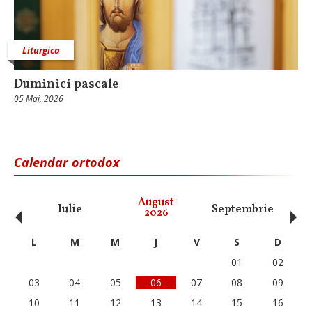
Liturgica
Duminici pascale
05 Mai, 2026
Calendar ortodox
‹
›
August
Iulie
Septembrie
O
2026
L
M
M
J
V
S
D
01
02
03
04
05
06
07
08
09
10
11
12
13
14
15
16