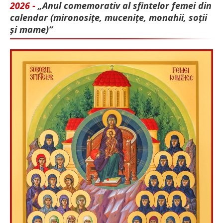
2026 -
„Anul comemorativ al sfintelor femei din
calendar (mironosițe, mu­cenițe, monahii, soții
și mame)”