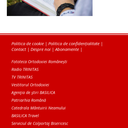
Politica de cookie
|
Politica de confidențialitate
|
Contact
|
Despre noi
|
Abonamente
|
Fototeca Ortodoxiei Românești
Radio TRINITAS
TV TRINITAS
Vestitorul Ortodoxiei
Agenţia de ştiri BASILICA
Patriarhia Română
Catedrala Mântuirii Neamului
BASILICA Travel
Serviciul de Colportaj Bisericesc