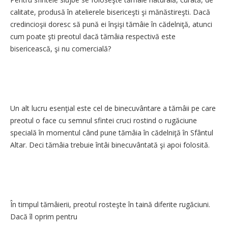
calitate, produsă în atelierele bisericeşti şi mănăstireşti. Dacă
credincioşii doresc să pună ei înşişi tămâie în cădelniţă, atunci
cum poate şti preotul dacă tămâia respectivă este
bisericească, şi nu comercială?
Un alt lucru esenţial este cel de binecuvântare a tămâii pe care
preotul o face cu semnul sfintei cruci rostind o rugăciune
specială în momentul când pune tămâia în cădelniţă în Sfântul
Altar. Deci tămâia trebuie întâi binecuvântată şi apoi folosită.
În timpul tămâierii, preotul rosteşte în taină diferite rugăciuni.
Dacă îl oprim pentru