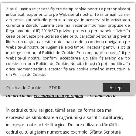
Ziarul Lumina utilizează fişiere de tip cookie pentru a personaliza și
îmbunătăți experiența ta pe Website-ul nostru. Te informăm că ne-
am actualizat politicile pentru a integra în acestea și în activitatea
curentă a Ziarului Lumina cele mai recente modificări propuse de
Regulamentul (UE) 2016/679 privind protecția persoanelor fizice în
ceea ce privește prelucrarea datelor cu caracter personal și privind
libera circulație a acestor date. Înainte de a continua navigarea pe
Website-ul nostru te rugăm să aloci timpul necesar pentru a citi și
Ziarul Lumina
›
Teologie și spiritualitate
›
Liturgica
›
Sfaturi
înțelege conținutul Politicii de Cookie. Prin continuarea navigării pe
practice în biserică: De ce trebuie să oferim tămâia doar la Sfântul
Website-ul nostru confirmi acceptarea utilizării fişierelor de tip
Altar
cookie conform Politicii de Cookie. Nu uita totuși că poți modifica în
orice moment setările acestor fişiere cookie urmând instrucțiunile
Sfaturi practice în biserică: De ce trebuie să
din Politica de Cookie.
oferim tămâia doar la Sfântul Altar
Politica de Cookie
GDPR
Accept
Un articol de:
Pr. Răzvan George Topală
-
14 Iunie 2010
În cadrul cultului religios, tămâierea, ca forma cea mai
expresivă de simbolizare a rugăciunii şi a sacrificiului liturgic,
însoţeşte toate actele liturgice. Despre utilizarea tămâii în
cadrul cultului găsim numeroase exemple. Sfânta Scriptură