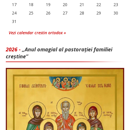
17
18
19
20
21
22
23
24
25
26
27
28
29
30
31
Vezi calendar crestin ortodox »
2026 -
„Anul omagial al pastorației familiei
creștine”