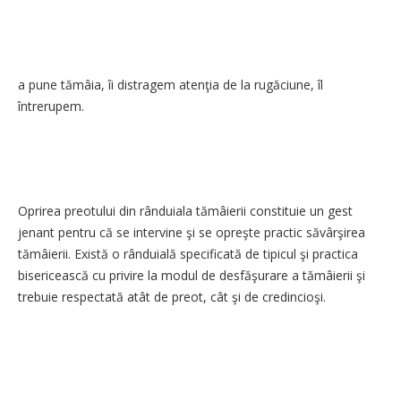
a pune tămâia, îi distragem atenţia de la rugăciune, îl
întrerupem.
Oprirea preotului din rânduiala tămâierii constituie un gest
jenant pentru că se intervine şi se opreşte practic săvârşirea
tămâierii. Există o rânduială specificată de tipicul şi practica
bisericească cu privire la modul de desfăşurare a tămâierii şi
trebuie respectată atât de preot, cât şi de credincioşi.