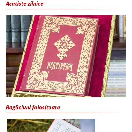
Acatiste zilnice
Rugăciuni folositoare