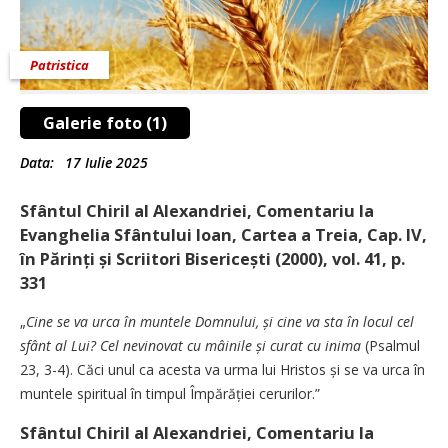
Patristica
Galerie foto (1)
Data:
17 Iulie 2025
Sfântul Chiril al Alexandriei, Comentariu la
Evanghelia Sfântului Ioan, Cartea a Treia, Cap. IV,
în Părinți și Scriitori Bisericești (2000), vol. 41, p.
331
„
Cine se va urca în muntele Domnului, și cine va sta în locul cel
sfânt al Lui? Cel nevinovat cu mâinile și curat cu inima
(Psalmul
23, 3-4). Căci unul ca acesta va urma lui Hristos și se va urca în
muntele spiritual în timpul Împărăției cerurilor.”
Sfântul Chiril al Alexandriei, Comentariu la