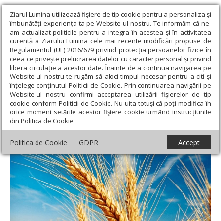
Ziarul Lumina utilizează fişiere de tip cookie pentru a personaliza și
îmbunătăți experiența ta pe Website-ul nostru. Te informăm că ne-
am actualizat politicile pentru a integra în acestea și în activitatea
curentă a Ziarului Lumina cele mai recente modificări propuse de
Regulamentul (UE) 2016/679 privind protecția persoanelor fizice în
ceea ce privește prelucrarea datelor cu caracter personal și privind
libera circulație a acestor date. Înainte de a continua navigarea pe
Website-ul nostru te rugăm să aloci timpul necesar pentru a citi și
Ziarul Lumina
›
Teologie și spiritualitate
›
Patristica
›
Pregătirea
înțelege conținutul Politicii de Cookie. Prin continuarea navigării pe
pentru „Marele seceriș”
Website-ul nostru confirmi acceptarea utilizării fişierelor de tip
cookie conform Politicii de Cookie. Nu uita totuși că poți modifica în
Pregătirea pentru „Marele seceriș”
orice moment setările acestor fişiere cookie urmând instrucțiunile
din Politica de Cookie.
Politica de Cookie
GDPR
Accept