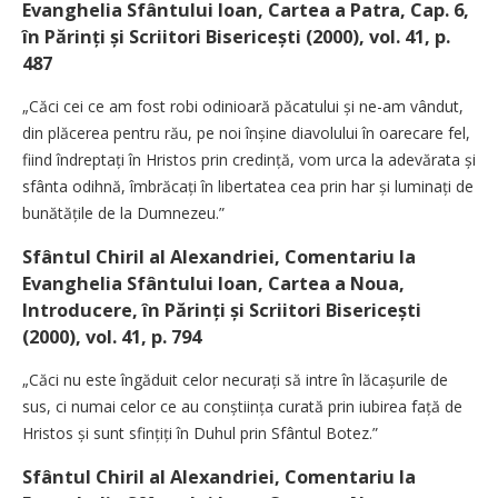
Evanghelia Sfântului Ioan, Cartea a Patra, Cap. 6,
în Părinți și Scriitori Bisericești (2000), vol. 41, p.
487
„Căci cei ce am fost robi odinioară păcatului și ne-am vândut,
din plăcerea pentru rău, pe noi înșine diavolului în oarecare fel,
fiind îndrep­tați în Hristos prin credință, vom urca la adevărata și
sfânta odihnă, îmbrăcați în libertatea cea prin har și luminați de
bunătățile de la Dumnezeu.”
Sfântul Chiril al Alexandriei, Comentariu la
Evanghelia Sfântului Ioan, Cartea a Noua,
Introducere, în Părinți și Scriitori Bise­ricești
(2000), vol. 41, p. 794
„Căci nu este îngăduit celor necurați să intre în lăcașurile de
sus, ci numai celor ce au conștiința curată prin iubirea față de
Hristos și sunt sfințiți în Duhul prin Sfântul Botez.”
Sfântul Chiril al Alexandriei, Comentariu la