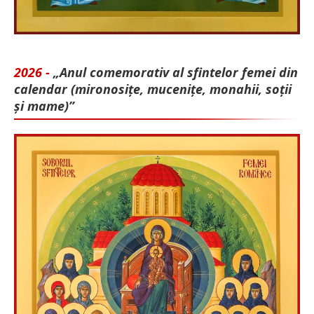
2026 -
„Anul comemorativ al sfintelor femei din
calendar (mironosițe, mu­cenițe, monahii, soții
și mame)”