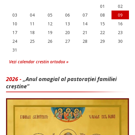
01
02
03
04
05
06
07
08
09
10
11
12
13
14
15
16
17
18
19
20
21
22
23
24
25
26
27
28
29
30
31
Vezi calendar crestin ortodox »
2026 -
„Anul omagial al pastorației familiei
creștine”