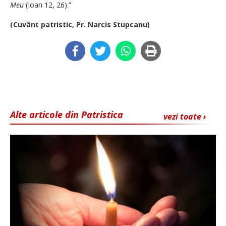
Meu
(Ioan 12, 26).”
(Cuvânt patristic, Pr. Narcis Stupcanu)
Alte articole din Patristica
vezi toate ›