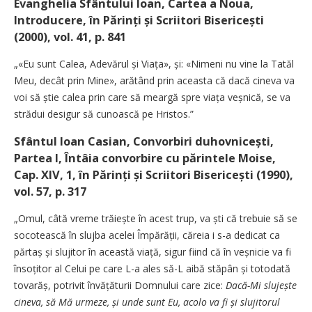
Evanghelia Sfântului Ioan, Cartea a Noua,
Introducere, în Părinți și Scriitori Bise­ricești
(2000), vol. 41, p. 841
„«Eu sunt Calea, Adevărul și Viața», și: «Nimeni nu vine la Tatăl
Meu, decât prin Mine», arătând prin aceasta că dacă cineva va
voi să știe calea prin care să meargă spre viața veșnică, se va
strădui desigur să cunoască pe Hristos.”
Sfântul Ioan Casian, Convorbiri duhovnicești,
Partea I, Întâia convorbire cu părintele Moise,
Cap. XIV, 1, în Părinți și Scriitori Bise­ricești (1990),
vol. 57, p. 317
„Omul, câtă vreme trăiește în acest trup, va ști că trebuie să se
socotească în slujba acelei Împă­rății, căreia i s-a dedicat ca
părtaș și slujitor în această viață, sigur fiind că în veșnicie va fi
însoțitor al Celui pe care L-a ales să-L aibă stăpân și totodată
tovarăș, potrivit învățăturii Domnului care zice:
Dacă-Mi slujește
cineva, să Mă urmeze, și unde sunt Eu, acolo va fi și slujitorul