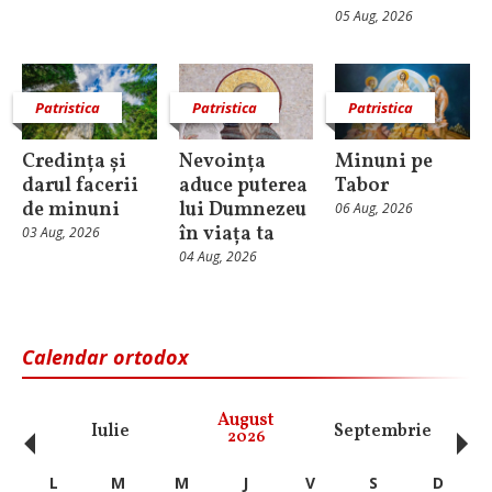
05 Aug, 2026
Patristica
Patristica
Patristica
Credința și
Nevoința
Minuni pe
darul facerii
aduce puterea
Tabor
de minuni
lui Dumnezeu
06 Aug, 2026
în viața ta
03 Aug, 2026
04 Aug, 2026
Calendar ortodox
‹
›
August
Iulie
Septembrie
O
2026
L
M
M
J
V
S
D