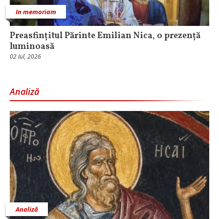
In memoriam
Preasfințitul Părinte Emilian Nica, o prezență
luminoasă
02 Iul, 2026
Analiză
Analiză