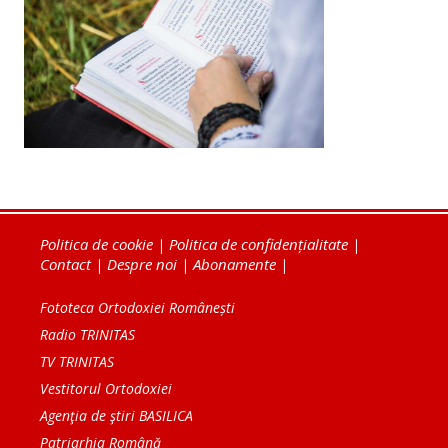
Politica de cookie
|
Politica de confidențialitate
|
Contact
|
Despre noi
|
Abonamente
|
Fototeca Ortodoxiei Românești
Radio TRINITAS
TV TRINITAS
Vestitorul Ortodoxiei
Agenţia de ştiri BASILICA
Patriarhia Română