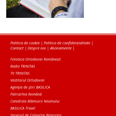
Politica de cookie
|
Politica de confidențialitate
|
Contact
|
Despre noi
|
Abonamente
|
Fototeca Ortodoxiei Românești
Radio TRINITAS
TV TRINITAS
Vestitorul Ortodoxiei
Agenţia de ştiri BASILICA
Patriarhia Română
Catedrala Mântuirii Neamului
BASILICA Travel
Serviciul de Colportaj Bisericesc