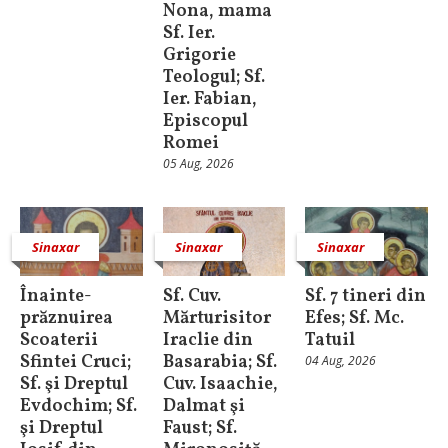
Nona, mama
Sf. Ier.
Grigorie
Teologul; Sf.
Ier. Fabian,
Episcopul
Romei
05 Aug, 2026
Sinaxar
Sinaxar
Sinaxar
Înainte-
Sf. Cuv.
Sf. 7 tineri din
prăznuirea
Mărturisitor
Efes; Sf. Mc.
Scoaterii
Iraclie din
Tatuil
Sfintei Cruci;
Basarabia; Sf.
04 Aug, 2026
Sf. şi Dreptul
Cuv. Isaachie,
Evdochim; Sf.
Dalmat şi
şi Dreptul
Faust; Sf.