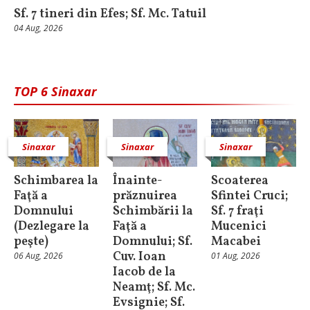
Sf. 7 tineri din Efes; Sf. Mc. Tatuil
04 Aug, 2026
TOP 6 Sinaxar
Sinaxar
Sinaxar
Sinaxar
Schimbarea la
Înainte-
Scoaterea
Faţă a
prăznuirea
Sfintei Cruci;
Domnului
Schimbării la
Sf. 7 fraţi
(Dezlegare la
Faţă a
Mucenici
peşte)
Domnului; Sf.
Macabei
Cuv. Ioan
06 Aug, 2026
01 Aug, 2026
Iacob de la
Neamţ; Sf. Mc.
Evsignie; Sf.