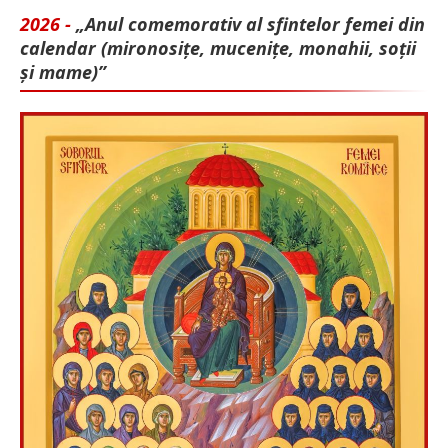
2026 -
„Anul comemorativ al sfintelor femei din
calendar (mironosițe, mu­cenițe, monahii, soții
și mame)”