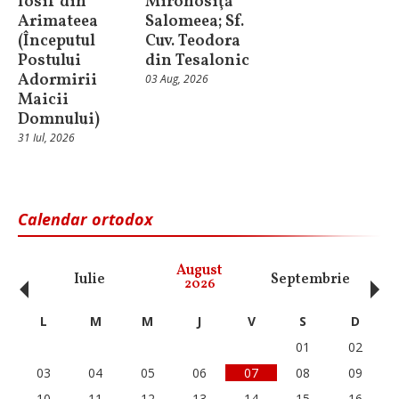
Iosif din
Mironosiţă
Arimateea
Salomeea; Sf.
(Începutul
Cuv. Teodora
Postului
din Tesalonic
Adormirii
03 Aug, 2026
Maicii
Domnului)
31 Iul, 2026
Calendar ortodox
‹
›
August
Iulie
Septembrie
O
2026
L
M
M
J
V
S
D
01
02
03
04
05
06
07
08
09
10
11
12
13
14
15
16