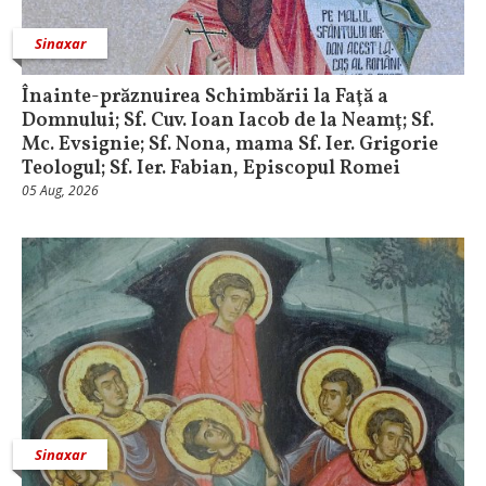
Sinaxar
Înainte-prăznuirea Schimbării la Faţă a
Domnului; Sf. Cuv. Ioan Iacob de la Neamţ; Sf.
Mc. Evsignie; Sf. Nona, mama Sf. Ier. Grigorie
Teologul; Sf. Ier. Fabian, Episcopul Romei
05 Aug, 2026
Sinaxar