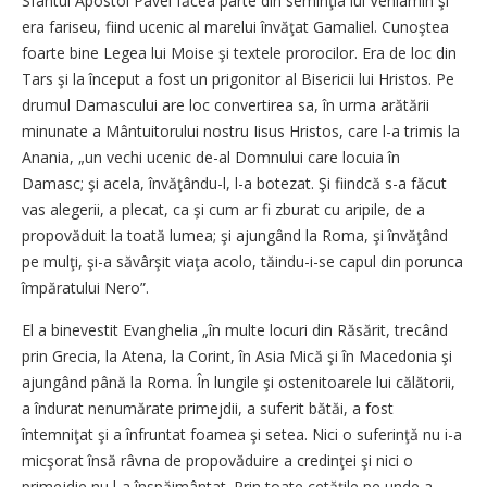
Sfântul Apostol Pavel făcea parte din seminţia lui Veniamin şi
era fariseu, fiind ucenic al marelui învăţat Gamaliel. Cunoştea
foarte bine Legea lui Moise şi textele prorocilor. Era de loc din
Tars şi la început a fost un prigonitor al Bisericii lui Hristos. Pe
drumul Damascului are loc convertirea sa, în urma arătării
minunate a Mântuitorului nostru Iisus Hristos, care l-a trimis la
Anania, „un vechi ucenic de-al Domnului care locuia în
Damasc; şi acela, învăţându-l, l-a botezat. Şi fiindcă s-a făcut
vas alegerii, a plecat, ca şi cum ar fi zburat cu aripile, de a
propovăduit la toată lumea; şi ajungând la Roma, şi învăţând
pe mulţi, şi-a săvârşit viaţa acolo, tăindu-i-se capul din porunca
împăratului Nero”.
El a binevestit Evanghelia „în multe locuri din Răsărit, trecând
prin Grecia, la Atena, la Corint, în Asia Mică şi în Macedonia şi
ajungând până la Roma. În lungile şi ostenitoarele lui călătorii,
a îndurat nenumărate primejdii, a suferit bătăi, a fost
întemniţat şi a înfruntat foamea şi setea. Nici o suferinţă nu i-a
micşorat însă râvna de propovăduire a credinţei şi nici o
primejdie nu l-a înspăimântat. Prin toate cetăţile pe unde a