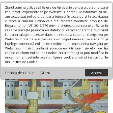
Ziarul Lumina utilizează fişiere de tip cookie pentru a personaliza și
îmbunătăți experiența ta pe Website-ul nostru. Te informăm că ne-
am actualizat politicile pentru a integra în acestea și în activitatea
curentă a Ziarului Lumina cele mai recente modificări propuse de
Regulamentul (UE) 2016/679 privind protecția persoanelor fizice în
ceea ce privește prelucrarea datelor cu caracter personal și privind
libera circulație a acestor date. Înainte de a continua navigarea pe
Website-ul nostru te rugăm să aloci timpul necesar pentru a citi și
Ziarul Lumina
›
Teologie și spiritualitate
›
Sinaxar
›
Sf. Ap. Petru
înțelege conținutul Politicii de Cookie. Prin continuarea navigării pe
şi Pavel
Website-ul nostru confirmi acceptarea utilizării fişierelor de tip
cookie conform Politicii de Cookie. Nu uita totuși că poți modifica în
Sf. Ap. Petru şi Pavel
orice moment setările acestor fişiere cookie urmând instrucțiunile
din Politica de Cookie.
Politica de Cookie
GDPR
Accept