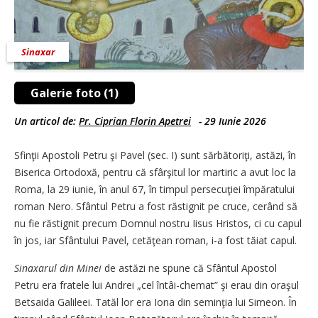
Sinaxar
Galerie foto (1)
Un articol de:
Pr. Ciprian Florin Apetrei
-
29 Iunie 2026
Sfinţii Apostoli Petru şi Pavel (sec. I) sunt sărbătoriţi, astăzi, în
Biserica Ortodoxă, pentru că sfârşitul lor martiric a avut loc la
Roma, la 29 iunie, în anul 67, în timpul persecuţiei împăratului
roman Nero. Sfântul Petru a fost răstignit pe cruce, cerând să
nu fie răstignit precum Domnul nostru Iisus Hristos, ci cu capul
în jos, iar Sfântului Pavel, cetăţean roman, i-a fost tăiat capul.
Sinaxarul din Minei
de astăzi ne spune că Sfântul Apostol
Petru era fratele lui Andrei „cel întâi-chemat” şi erau din oraşul
Betsaida Galileei. Tatăl lor era Iona din seminţia lui Simeon. În