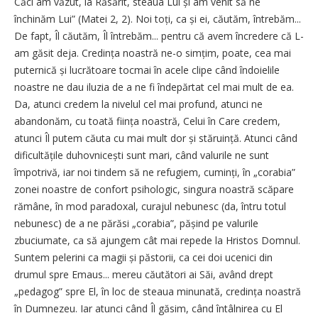
Căci am văzut, la Răsărit, steaua Lui și am venit să ne
închinăm Lui” (Matei 2, 2). Noi toți, ca și ei, căutăm, întrebăm...
De fapt, Îl căutăm, Îl întrebăm... pentru că avem încredere că L-
am găsit deja. Credința noastră ne-o simțim, poate, cea mai
puternică și lucrătoare tocmai în acele clipe când îndoielile
noastre ne dau iluzia de a ne fi îndepărtat cel mai mult de ea.
Da, atunci credem la nivelul cel mai profund, atunci ne
abandonăm, cu toată ființa noastră, Celui în Care credem,
atunci Îl putem căuta cu mai mult dor și stăruință. Atunci când
difi­cultățile duhovnicești sunt mari, când valurile ne sunt
împotrivă, iar noi tindem să ne refugiem, cuminți, în „corabia”
zonei noastre de confort psihologic, singura noastră scăpare
rămâne, în mod paradoxal, curajul nebunesc (da, întru totul
nebunesc) de a ne părăsi „corabia”, pășind pe valurile
zbuciumate, ca să ajungem cât mai repede la Hristos Domnul.
Suntem pelerini ca magii și păstorii, ca cei doi ucenici din
drumul spre Emaus... mereu căutători ai Săi, având drept
„pedagog” spre El, în loc de steaua minunată, credința noastră
în Dumnezeu. Iar atunci când Îl găsim, când întâlnirea cu El