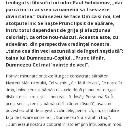
teologul și filosoful ortodox Paul Evdokimov, „dar
parcă nici n-ar vrea ca oamenii să-I sesizeze
divinitatea.” Dumnezeu Se face Om ca și noi, Cel
atotputernic Se naște Prunc lipsit de apărare,
întru totul dependent de grija și afecțiunea
celorlalți, ca orice nou-născut. Aceasta este, cu
adevărat, din perspectiva credinței noastre,
„taina cea din veci ascunsă și de îngeri neștiută”:
taina lui Dumnezeu-Copilul, „Prunc tânăr,
Dumnezeu Cel mai ‘nainte de veci”.
Potrivit minunatelor texte liturgice consacrate sărbătorii
Nașterii Mântuitorului, Cel veșnic, „Cel fără de ani”, Se naște în
timp, unind cerul și pământul – cele două planuri ontologice
distincte: cel creat și cel necreat – în Însăși Persoana Sa. În
acest sens, „cerul și pământul în cântec răsună”, așa cum
povestesc atât de sugestiv colindele, pentru că, da, din iubire
față de fiecare dintre noi, „Dumnezeu S-a arătat în trup”.
„Dumnezeul nostru a coborât în istorie” prin Întrupare, în mod