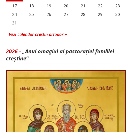
17
18
19
20
21
22
23
24
25
26
27
28
29
30
31
Vezi calendar crestin ortodox »
2026 -
„Anul omagial al pastorației familiei
creștine”