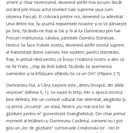
smerit și chiar neverosimil, devenind astfel mai ascuns decât
oricând prin însuși actul revelării Sale supreme (așa cum
observa Pascal). El coboară printre noi, devenind cu adevărat
Unul dintre noi, Își asumă neputințele noastre și ni Se dăruiește
pe Sine, făcându-ne frați ai Săi și fii ai lui Dumnezeu prin har.
Precum mărturisea, cândva, părintele Dumitru Stăniloae,
Hristos Se face Fratele nostru, devenind astfel Izvorul suprem
al fraternității dintre oameni. Noi suntem, pentru eternitate,
frați, în primul rând pentru că Însuși Creatorul nostru a ales să
ne fie Frate, „chip de Rob luând, făcându-Se asemenea
oamenilor și la înfățișare aflându-Se ca un Om” (Filipeni 2:7).
Dumnezeu-Fiul, a Cărui naștere este „dintru început, din zilele
veșniciei” (Miheia 5, 1), Se naște în timp, într-o epocă istorică
bine definită, într-un context cultural clar delimitat, alegându-Și,
ca primă „locuință”, un staul, fiindcă „nu mai era loc de
găzduire pentru ei” (povestește Evanghelistul). Din chiar primul
moment al întâlnirii cu Dumnezeu-Cuvântul, oamenii nu-I pot
găsi un „loc de găzduire” cumsecade Creatorului lor - nici în