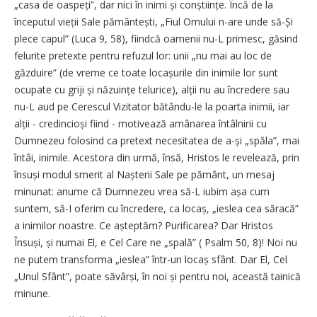
„casa de oaspeți”, dar nici în inimi și conștiințe. Încă de la
începutul vieții Sale pământești, „Fiul Omului n-are unde să-Și
plece capul” (Luca 9, 58), fiindcă oamenii nu-L primesc, găsind
felurite pretexte pentru refuzul lor: unii „nu mai au loc de
găzduire” (de vreme ce toate locașurile din inimile lor sunt
ocupate cu griji și năzuințe telurice), alții nu au încredere sau
nu-L aud pe Cerescul Vizitator bătându-le la poarta inimii, iar
alții - credincioși fiind - motivează amânarea întâlnirii cu
Dumnezeu folosind ca pretext necesitatea de a-și „spăla”, mai
întâi, inimile. Acestora din urmă, însă, Hristos le revelează, prin
însuși modul smerit al Nașterii Sale pe pământ, un mesaj
minunat: anume că Dumnezeu vrea să-L iubim așa cum
suntem, să-I oferim cu încredere, ca locaș, „ieslea cea săracă”
a inimilor noastre. Ce așteptăm? Purificarea? Dar Hristos
Însuși, și numai El, e Cel Care ne „spală” ( Psalm 50, 8)! Noi nu
ne putem transforma „ieslea” într-un locaș sfânt. Dar El, Cel
„Unul Sfânt”, poate săvârși, în noi și pentru noi, această tainică
minune.