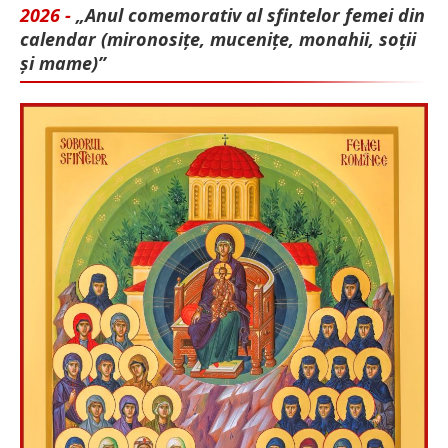
2026 -
„Anul comemorativ al sfintelor femei din
calendar (mironosițe, mu­cenițe, monahii, soții
și mame)”