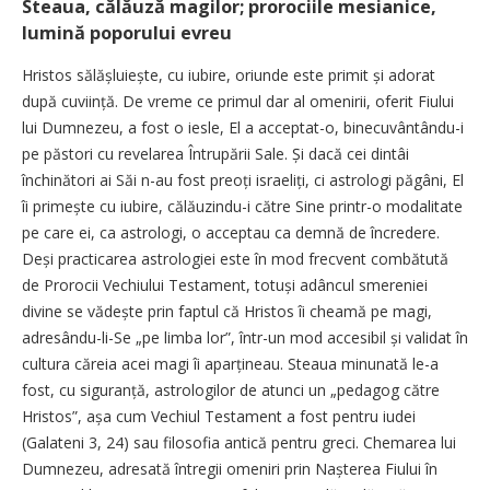
Steaua, călăuză magilor; prorociile mesianice,
lumină poporului evreu
Hristos sălășluiește, cu iubire, oriunde este primit și adorat
după cuviință. De vreme ce primul dar al omenirii, oferit Fiului
lui Dumnezeu, a fost o iesle, El a acceptat-o, binecuvântându-i
pe păstori cu revelarea Întrupării Sale. Și dacă cei dintâi
închinători ai Săi n-au fost preoți israeliți, ci astrologi păgâni, El
îi primește cu iubire, călăuzindu-i către Sine printr-o modalitate
pe care ei, ca astrologi, o acceptau ca demnă de încredere.
Deși practicarea astrologiei este în mod frecvent combătută
de Prorocii Vechiului Testament, totuși adâncul smereniei
divine se vădește prin faptul că Hristos îi cheamă pe magi,
adresându-li-Se „pe limba lor”, într-un mod accesibil și validat în
cultura căreia acei magi îi aparțineau. Steaua minunată le-a
fost, cu siguranță, astrologilor de atunci un „pedagog către
Hristos”, așa cum Vechiul Testament a fost pentru iudei
(Galateni 3, 24) sau filosofia antică pentru greci. Chemarea lui
Dumnezeu, adresată întregii omeniri prin Nașterea Fiului în