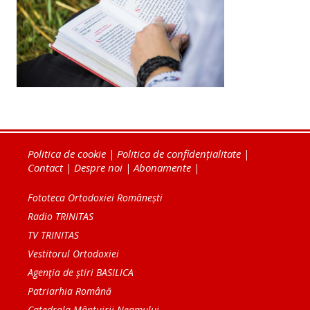
Politica de cookie
|
Politica de confidențialitate
|
Contact
|
Despre noi
|
Abonamente
|
Fototeca Ortodoxiei Românești
Radio TRINITAS
TV TRINITAS
Vestitorul Ortodoxiei
Agenţia de ştiri BASILICA
Patriarhia Română
Catedrala Mântuirii Neamului