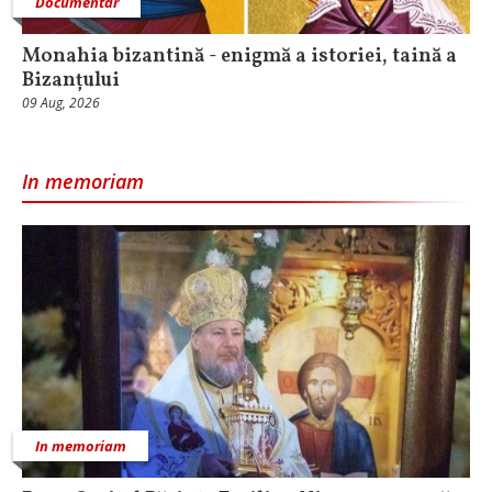
Documentar
Monahia bizantină - enigmă a istoriei, taină a
Bizanțului
09 Aug, 2026
In memoriam
In memoriam