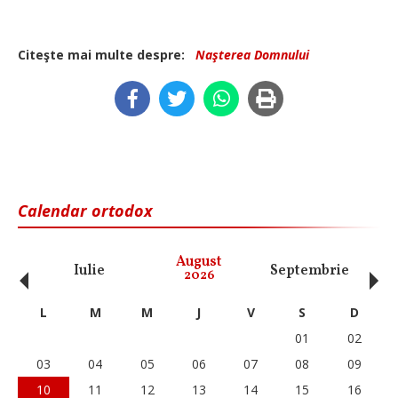
Citeşte mai multe despre:
Naşterea Domnului
Calendar ortodox
‹
›
August
Iulie
Septembrie
O
2026
L
M
M
J
V
S
D
01
02
03
04
05
06
07
08
09
10
11
12
13
14
15
16