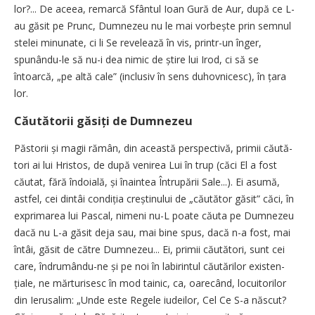
lor?... De aceea, remarcă Sfântul Ioan Gură de Aur, după ce L-
au găsit pe Prunc, Dumnezeu nu le mai vorbește prin semnul
stelei minunate, ci li Se revelează în vis, printr-un înger,
spunându-le să nu-i dea nimic de știre lui Irod, ci să se
întoarcă, „pe altă cale” (inclusiv în sens duhovnicesc), în țara
lor.
Căutătorii găsiți de Dumnezeu
Păstorii și magii rămân, din această perspectivă, primii căută­
tori ai lui Hristos, de după venirea Lui în trup (căci El a fost
căutat, fără îndoială, și înaintea Întrupării Sale...). Ei asumă,
astfel, cei dintâi condiția creștinului de „căutător găsit” căci, în
exprimarea lui Pascal, nimeni nu-L poate căuta pe Dumnezeu
dacă nu L-a găsit deja sau, mai bine spus, dacă n-a fost, mai
întâi, găsit de către Dumnezeu... Ei, primii căutători, sunt cei
care, îndrumându-ne și pe noi în labirintul căutărilor existen­
țiale, ne mărturisesc în mod tainic, ca, oarecând, locuitorilor
din Ierusalim: „Unde este Regele iudeilor, Cel Ce S-a născut?