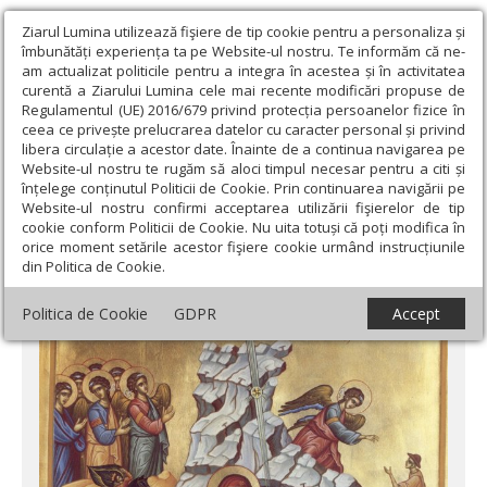
Ziarul Lumina utilizează fişiere de tip cookie pentru a personaliza și
îmbunătăți experiența ta pe Website-ul nostru. Te informăm că ne-
am actualizat politicile pentru a integra în acestea și în activitatea
curentă a Ziarului Lumina cele mai recente modificări propuse de
Regulamentul (UE) 2016/679 privind protecția persoanelor fizice în
ceea ce privește prelucrarea datelor cu caracter personal și privind
libera circulație a acestor date. Înainte de a continua navigarea pe
Website-ul nostru te rugăm să aloci timpul necesar pentru a citi și
Ziarul Lumina
›
Teologie și spiritualitate
›
Theologica
›
„Astăzi S-
înțelege conținutul Politicii de Cookie. Prin continuarea navigării pe
a născut Cel făr’ de-nceput...”
Website-ul nostru confirmi acceptarea utilizării fişierelor de tip
cookie conform Politicii de Cookie. Nu uita totuși că poți modifica în
„Astăzi S-a născut Cel făr’ de-nceput...”
orice moment setările acestor fişiere cookie urmând instrucțiunile
din Politica de Cookie.
Politica de Cookie
GDPR
Accept