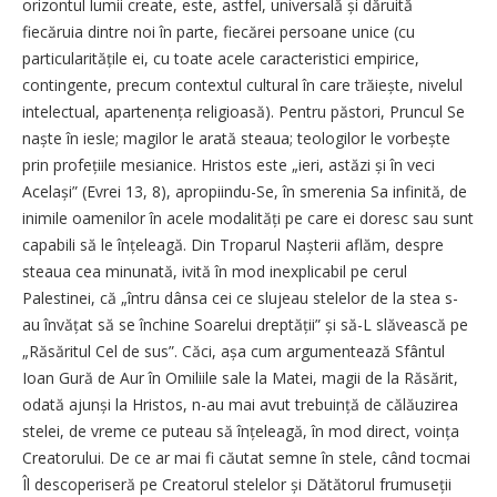
orizontul lumii create, este, astfel, universală și dăruită
fiecăruia dintre noi în parte, fiecărei persoane unice (cu
particularitățile ei, cu toate acele caracteristici empirice,
contingente, precum contextul cultural în care trăiește, nivelul
intelectual, apartenența religioasă). Pentru păstori, Pruncul Se
naște în iesle; magilor le arată steaua; teologilor le vorbește
prin profețiile mesianice. Hristos este „ieri, astăzi și în veci
Același” (Evrei 13, 8), apropiindu-Se, în smerenia Sa infinită, de
inimile oamenilor în acele modalități pe care ei doresc sau sunt
capabili să le înțeleagă. Din Troparul Nașterii aflăm, despre
steaua cea minunată, ivită în mod inexplicabil pe cerul
Palestinei, că „întru dânsa cei ce slujeau stelelor de la stea s-
au învățat să se închine Soarelui dreptății” și să-L slăvească pe
„Răsăritul Cel de sus”. Căci, așa cum argumentează Sfântul
Ioan Gură de Aur în Omiliile sale la Matei, magii de la Răsărit,
odată ajunși la Hristos, n-au mai avut trebuință de călăuzirea
stelei, de vreme ce puteau să înțeleagă, în mod direct, voința
Creatorului. De ce ar mai fi căutat semne în stele, când tocmai
Îl descoperiseră pe Creatorul stelelor și Dătătorul frumuseții