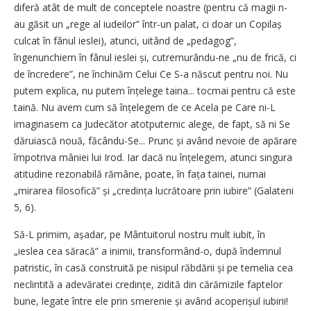
diferă atât de mult de conceptele noastre (pentru că magii n-
au găsit un „rege al iudeilor” într-un palat, ci doar un Copilaș
culcat în fânul ieslei), atunci, uitând de „pedagog”,
îngenunchiem în fânul ieslei și, cutremurându-ne „nu de frică, ci
de încredere”, ne închinăm Celui Ce S-a născut pentru noi. Nu
putem explica, nu putem înțelege taina... tocmai pentru că este
taină. Nu avem cum să înțelegem de ce Acela pe Care ni-L
imaginasem ca Judecător atotputernic alege, de fapt, să ni Se
dăruiască nouă, făcându-Se... Prunc și având nevoie de apărare
împotriva mâniei lui Irod. Iar dacă nu înțelegem, atunci singura
atitudine rezonabilă rămâne, poate, în fața tainei, numai
„mirarea filosofică” și „credința lucrătoare prin iubire” (Galateni
5, 6).
Să-L primim, așadar, pe Mântuitorul nostru mult iubit, în
„ieslea cea săracă” a inimii, transformând-o, după îndemnul
patristic, în casă construită pe nisipul răbdării și pe temelia cea
neclintită a adevăratei credințe, zidită din cărămizile faptelor
bune, legate între ele prin smerenie și având acoperișul iubirii!