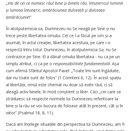
„
Vai de cei ce numesc răul bine și binele rău, întunericul lumină
și lumina întuneric, amărăciunea dulceață și dulceața
amărăciunie
!”.
În atotputernicia sa, Dumnezeu nu Se neagă pe Sine și nu
trece peste libertatea omului. Cel ce l-a făcut pe om și-a
asumat, în actul creației, libertatea acestuia, pe care i-o
respectă întru totul. Dumnezeu, în atotputernicia Sa, nu Se
contrazice pe Sine. El a dăruit omului libertatea - nu ca pe un
simplu atribut, ci ca pe o
responsabilitate fundamentală
. Așa
cum afirmă Sfântul Apostol Pavel: „Toate îmi sunt îngăduite,
dar nu toate sunt de folos” (1 Corinteni 6, 12). În acest spațiu
al libertății, omul este chemat nu doar să evite răul, ci să
aleagă activ binele, în mod conștient și liber. Căci „cei care se
străduiesc să respecte normele lui Dumnezeu referitoare la
bine și la rău se vor bucura de foloase atât în prezent, cât și în
viitor” (Psalmul 18, 8, 11).
Dacă am înțelege situațiile din perspectiva lui Dumnezeu, am fi