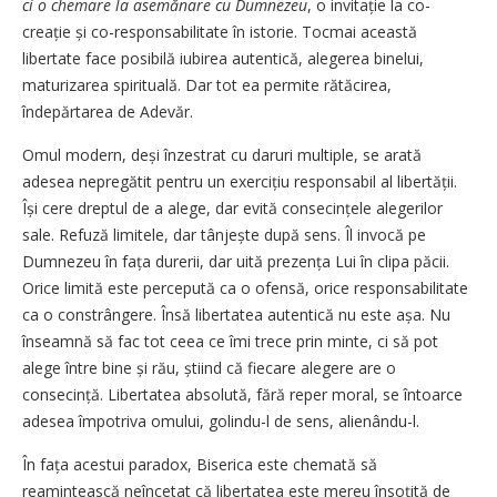
ci o chemare la asemănare cu Dumnezeu
, o invitație la co-
creație și co-responsabilitate în istorie. Tocmai această
libertate face posibilă iubirea autentică, alegerea binelui,
maturizarea spirituală. Dar tot ea permite rătăcirea,
îndepărtarea de Adevăr.
Omul modern, deși înzestrat cu daruri multiple, se arată
adesea nepregătit pentru un exercițiu responsabil al libertății.
Își cere dreptul de a alege, dar evită consecințele alegerilor
sale. Refuză limitele, dar tânjește după sens. Îl invocă pe
Dumnezeu în fața durerii, dar uită prezența Lui în clipa păcii.
Orice limită este percepută ca o ofensă, orice responsabilitate
ca o cons­trângere. Însă libertatea autentică nu este așa. Nu
înseamnă să fac tot ceea ce îmi trece prin minte, ci să pot
alege între bine și rău, știind că fiecare alegere are o
consecință. Libertatea absolută, fără reper moral, se întoarce
adesea împotriva omului, golindu-l de sens, alienându-l.
În fața acestui paradox, Biserica este chemată să
reamintească neîncetat că libertatea este mereu însoțită de