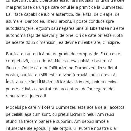
cu adevărat buni. Libertatea este, fără îndoială, unul dintre cele
mai prețioase daruri pe care omul le-a primit de la Dumnezeu.
Ea îl face capabil de iubire autentică, de jertfă, de creație, de
asumare. Dar tot ea, liberul arbitru, îl poate conduce spre
autodistrugere, egoism sau negarea binelui. Libertatea nu este
autonomă față de adevăr și de bine. Ori de câte ori este ruptă
de aceste două dimensiuni, ea devine nu eliberare, ci risipire.
Bunătatea autentică nu are grade de comparație. Ea nu este
competitivă, ci interioară. Nu este evaluabilă, ci asumată
lăuntric. Ori de câte ori înlăturăm pe Dumnezeu din sufletul
nostru, bunătatea slăbește, devine formală sau interesată.
Însă, atunci când Îl lăsăm să locuiască în noi, iubirea devine
putere activă - capacitate de acceptare, de înțelegere, de
renunțare la judecată.
Modelul pe care ni-l oferă Dumnezeu este acela de a-i accepta
pe ceilalți așa cum sunt, cu prețul lucrării binelui. Am reuși
atunci să trecem barierele supărării. Am depăși limitele
întunecate ale egoului și ale orgoliului. Puterile noastre s-ar