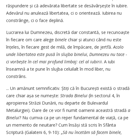
răspundere și că adevărata libertate se desăvârșește în iubire.
Adevărul nu anulează libertatea, ci o orientează. Iubirea nu
constrânge, ci o face deplină.
Lucrarea lui Dumnezeu, discretă dar constantă, se recunoaște
în fiecare om care alege
binele
chiar și atunci când nu este
înțeles, în fiecare gest de milă, de împăcare, de jertfă.
Acolo
unde libertatea este pusă în slujba binelui, Dumnezeu nu tace -
ci vorbește în cel mai profund limbaj: cel al iubirii
. A iubi
înseamnă a te pune în slujba celuilalt în mod liber, nu
constrâns.
... Un amănunt semnificativ. Știți că în București există o stradă
care chiar așa se numește:
Strada Binelui
(în sectorul 4, în
apropierea Străzii Dunării, nu departe de Bulevardul
Metalurgiei). Oare de ce vor fi numit oamenii aceastră stradă
a
Binelui
? Nu cumva ca pe un reper fundamental de viață, ca pe
un memento de neuitare? Cum însăși stă scris în Sfânta
Scriptură (Galateni 6, 9-10): „
Să nu încetăm să facem binele,