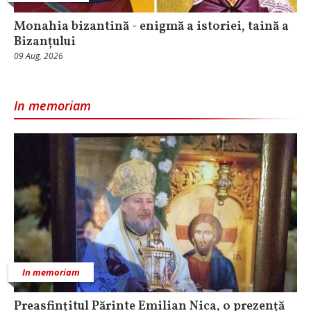
Monahia bizantină - enigmă a istoriei, taină a
Bizanțului
09 Aug, 2026
In memoriam
In memoriam
Preasfințitul Părinte Emilian Nica, o prezență