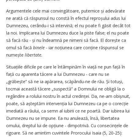
Argumentele cele mai convingătoare, puternice și adevărate
ne arată că răspunsul nu constă în efectul reproșului adus lui
Dumnezeu, cerându-i să intervină; el nu poate fi găsit decât tot
la noi. Implicarea lui Dumnezeu duce la piste false; el nu poate
să facă rău - și nu îndeamnă pe nimeni să facă. El dorește ca
omul să facă
binele
- iar noțiunea care conține răspunsul se
numește
libertate.
Situațiile dificile pe care le întâmpinăm în viață ne pun față în
față cu aparenta tăcere a lui Dumnezeu - care nu se
„grăbește” să ne ia apărarea, scăpându-ne de rău. Și totuși,
tocmai această tăcere „suspectă” a Domnului ne obligă la o
regândire a rolului nostru în actul credinței. Da, ne-am obișnuit,
poate, să așteptăm intervenția lui Dumnezeu ca pe o corecție
imediată a răului, ca semn al iubirii ce ne poartă. Dar iubirea lui
Dumnezeu nu se impune. Ea nu anulează, însă, libertatea
omului, dreptul lui de opțiune - dimpotrivă. Cu consecințele de
rigoare. Să ne amintim cuvintele Prorocului Isaia (5, 20-25):