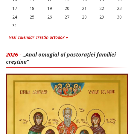
17
18
19
20
21
22
23
24
25
26
27
28
29
30
31
Vezi calendar crestin ortodox »
2026 -
„Anul omagial al pastorației familiei
creștine”