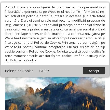
Ziarul Lumina utilizează fişiere de tip cookie pentru a personaliza și
îmbunătăți experiența ta pe Website-ul nostru. Te informăm că ne-
am actualizat politicile pentru a integra în acestea și în activitatea
curentă a Ziarului Lumina cele mai recente modificări propuse de
Regulamentul (UE) 2016/679 privind protecția persoanelor fizice în
ceea ce privește prelucrarea datelor cu caracter personal și privind
libera circulație a acestor date. Înainte de a continua navigarea pe
Website-ul nostru te rugăm să aloci timpul necesar pentru a citi și
Ziarul Lumina
›
Teologie și spiritualitate
›
Theologica
›
înțelege conținutul Politicii de Cookie. Prin continuarea navigării pe
Libertatea divină
Website-ul nostru confirmi acceptarea utilizării fişierelor de tip
cookie conform Politicii de Cookie. Nu uita totuși că poți modifica în
Libertatea divină
orice moment setările acestor fişiere cookie urmând instrucțiunile
din Politica de Cookie.
Politica de Cookie
GDPR
Accept