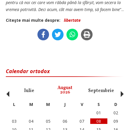
pentru că noi cei care vom răbda până la sfârșit, vom secera la
vremea potrivită. Deci acum, cât mai avem timp, să facem bine
”...
Citeşte mai multe despre:
libertate
Calendar ortodox
‹
›
August
Iulie
Septembrie
O
2026
L
M
M
J
V
S
D
01
02
03
04
05
06
07
08
09
10
11
12
13
14
15
16