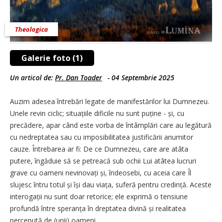
Theologica
Galerie foto (1)
Un articol de:
Pr. Dan Toader
-
04 Septembrie 2025
Auzim adesea întrebări legate de manifestărilor lui Dumnezeu.
Unele revin ciclic; situațiile dificile nu sunt puține - și, cu
precădere, apar când este vorba de întâmplări care au legătură
cu nedreptatea sau cu imposibilitatea justificării anumitor
cauze. Întrebarea ar fi: De ce Dumnezeu, care are atâta
putere, îngăduie să se petreacă sub ochii Lui atâtea lucruri
grave cu oameni nevinovați și, îndeosebi, cu aceia care Îl
slujesc întru totul și își dau viața, suferă pentru credință. Aceste
interogații nu sunt doar retorice; ele exprimă o tensiune
profundă între speranța în dreptatea divină și realitatea
percepută de (unii) oameni.