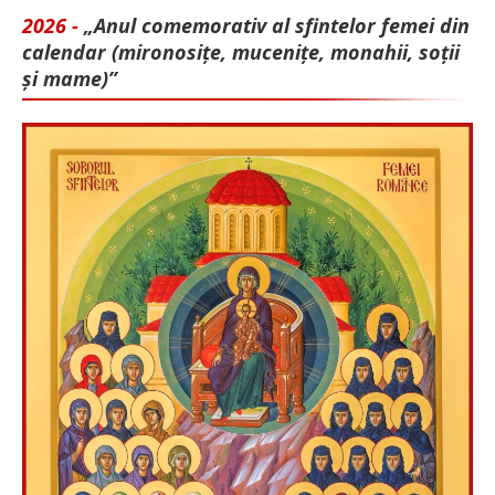
2026 -
„Anul comemorativ al sfintelor femei din
calendar (mironosițe, mu­cenițe, monahii, soții
și mame)”