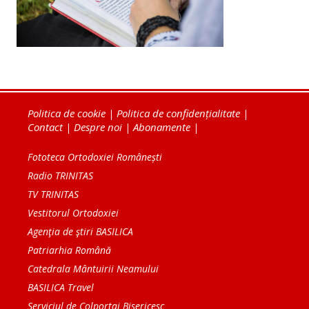
Politica de cookie
|
Politica de confidențialitate
|
Contact
|
Despre noi
|
Abonamente
|
Fototeca Ortodoxiei Românești
Radio TRINITAS
TV TRINITAS
Vestitorul Ortodoxiei
Agenţia de ştiri BASILICA
Patriarhia Română
Catedrala Mântuirii Neamului
BASILICA Travel
Serviciul de Colportaj Bisericesc