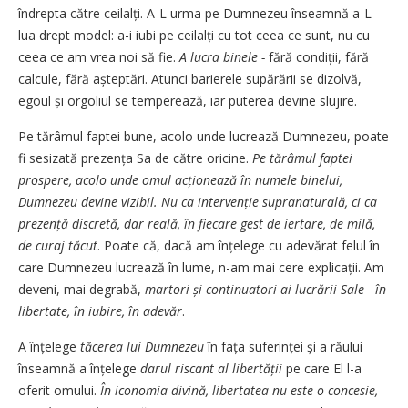
îndrepta către ceilalți. A-L urma pe Dumnezeu înseamnă a-L
lua drept model: a-i iubi pe ceilalți cu tot ceea ce sunt, nu cu
ceea ce am vrea noi să fie.
A lucra binele -
fără condiții, fără
calcule, fără așteptări. Atunci barierele supărării se dizolvă,
egoul și orgoliul se temperează, iar puterea devine slujire.
Pe tărâmul faptei bune, acolo unde lucrează Dumnezeu, poate
fi sesizată prezența Sa de către oricine.
Pe tărâmul faptei
prospere, acolo unde omul acționează în numele binelui,
Dumnezeu devine vizibil. Nu ca intervenție supranaturală, ci ca
prezență discretă, dar reală, în fiecare gest de iertare, de milă,
de curaj tăcut
. Poate că, dacă am înțelege cu adevărat felul în
care Dumnezeu lucrează în lume, n-am mai cere explicații. Am
deveni, mai degrabă,
martori și continuatori ai lucrării Sale - în
libertate, în iubire, în adevăr
.
A înțelege
tăcerea lui Dumnezeu
în fața suferinței și a răului
înseamnă a înțelege
darul riscant al libertății
pe care El l-a
oferit omului.
În iconomia divină, libertatea nu este o concesie,