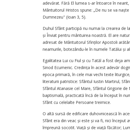
adevărat. Fără El lumea s-ar întoarce în neant, 
Mântuitorul Hristos spune: „De nu se va naște c
Dumnezeu" (Ioan 3, 5).
Duhul Sfânt participă nu numai la crearea de la î
și Înviat pentru mântuirea noastră. El are natu
adresat de Mântuitorul Sfinților Apostoli arătâ
neamurile, botezându-le în numele Tatălui și al 
Egalitatea Lui cu Fiul și cu Tatăl a fost deja a
Sinod Ecumenic. Credința în acest adevăr dogma
epoca primară, în cele mai vechi texte liturgice
literaturii patristice: Sfântul Iustin Martirul, S
Sfântul Atanasie cel Mare, Sfântul Grigorie de 
baptismală, practicată încă de la început în num
Sfânt cu celelalte Persoane treimice.
O altă sursă de edificare duhovnicească în acest
Sfânt era din veac și este și va fi, nici început av
împreună socotit. Viață și de viață făcător; Lum