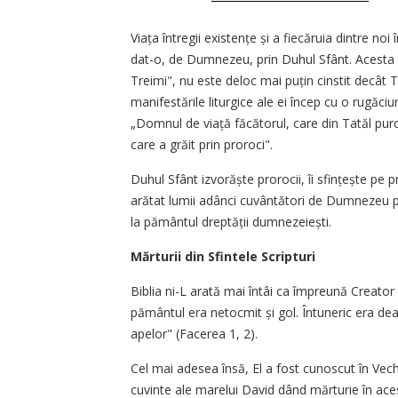
Viața întregii existențe și a fiecăruia dintre noi
dat-o, de Dumnezeu, prin Duhul Sfânt. Acesta 
Treimi", nu este deloc mai puțin cinstit decât T
manifestările liturgice ale ei încep cu o rugăc
„Domnul de viață făcătorul, care din Tatăl purce
care a grăit prin proroci".
Duhul Sfânt izvo­răște prorocii, îi sfințește pe p
arătat lumii adânci cuvântători de Dumnezeu pe
la pământul dreptății dumnezeiești.
Mărturii din Sfintele Scripturi
Biblia ni-L arată mai întâi ca împreună Creator al
pământul era netocmit și gol. Întuneric era d
apelor" (Facerea 1, 2).
Cel mai adesea însă, El a fost cunoscut în Vech
cuvinte ale marelui David dând mărturie în ace