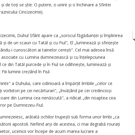
i de toți se știe: O putere, o unire și o închinare a Sfintei
aznicului Cincizecimii).
izecimii, Duhul Sfânt apare ca „sorocul făgăduinței și împlinirea
ă și de un scaun cu Tatăl și cu Fiul", El „luminează și sfințește
cându-i cunoscători ai tainelor cerești". Cel mai adesea însă
nt asociate cu Lumina dumnezeiască și cu înțelepciunea
 ce din Tatăl purcede și în Fiul se odihnește, luminează și
Fiii luminii crezând în Fiul.
te" a Duhului, care odinioară a împărțit limbile „celor ce
i vorbitori pe cei necărturari", „învățând pe cei credincioși
ătoare din Lumina cea nenăscută", a ridicat „din noaptea cea
ror pe Dum­nezeu-Fiul.
dumnezeiesc, arătată ochilor trupești sub forma unor limbi „ca
ătorii apostoli. Nefiind arși de acestea, ci mai degrabă rourați
gâietor, ucenicii vor începe de acum marea lucrare a