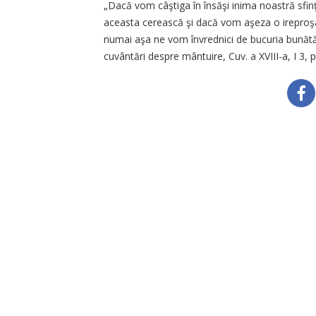
„Dacă vom câştiga în însăşi inima noastră sfi
aceasta cerească şi dacă vom aşeza o ireproşab
numai aşa ne vom învrednici de bucuria bunătăţi
cuvântări despre mântuire, Cuv. a XVIII-a, I 3, p