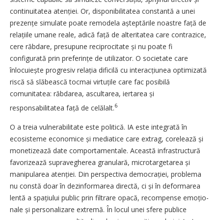
continuitatea atenției. Or, disponibilitatea constantă a unei
prezențe simulate poate remodela așteptările noastre față de
relațiile umane reale, adică față de alteritatea care contrazice,
cere răbdare, presupune reciprocitate și nu poate fi
configurată prin preferințe de utilizator. O societate care
înlocuiește progresiv relația dificilă cu interacțiunea optimizată
riscă să slăbească tocmai virtuțile care fac posibilă
comunitatea: răbdarea, ascultarea, iertarea și
6
responsabilitatea față de celălalt.
O a treia vulnerabilitate este politică. IA este integrată în
ecosisteme economice și mediatice care extrag, corelează și
monetizează date comportamentale. Această infrastructură
favorizează supravegherea granulară, microtargetarea și
manipularea atenției. Din perspectiva demo­crației, problema
nu constă doar în dezinformarea directă, ci și în deformarea
lentă a spațiului public prin filtrare opacă, recompense emo­țio­
nale și personalizare extremă. În locul unei sfere publice