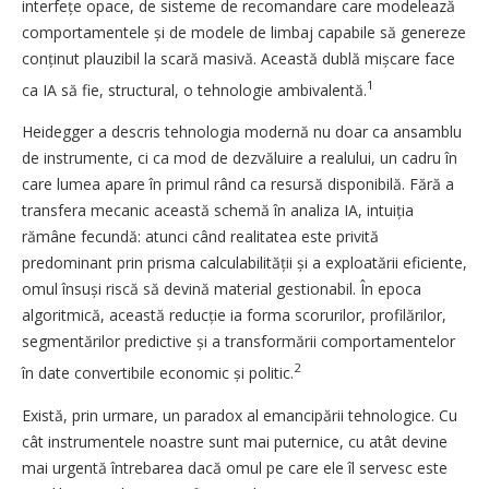
interfețe opace, de sisteme de recomandare care modelează
comportamentele și de modele de limbaj capabile să genereze
conținut plauzibil la scară masivă. Această dublă mișcare face
1
ca IA să fie, structural, o tehnologie ambivalentă.
Heidegger a descris tehnologia modernă nu doar ca ansamblu
de instrumente, ci ca mod de dezvăluire a realului, un cadru în
care lumea apare în primul rând ca resursă disponibilă. Fără a
transfera mecanic această schemă în analiza IA, in­tuiția
rămâne fecundă: atunci când realitatea este privită
predominant prin prisma calcula­bilității și a exploatării eficiente,
omul însuși riscă să devină material gestionabil. În epoca
algoritmică, această reducție ia forma scorurilor, profilărilor,
segmentărilor predictive și a transformării comportamentelor
2
în date convertibile economic și politic.
Există, prin urmare, un paradox al emancipării tehnologice. Cu
cât instrumentele noastre sunt mai puternice, cu atât devine
mai urgentă întrebarea dacă omul pe care ele îl servesc este