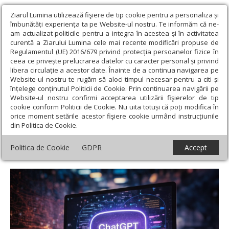
Ziarul Lumina utilizează fişiere de tip cookie pentru a personaliza și
îmbunătăți experiența ta pe Website-ul nostru. Te informăm că ne-
am actualizat politicile pentru a integra în acestea și în activitatea
curentă a Ziarului Lumina cele mai recente modificări propuse de
Regulamentul (UE) 2016/679 privind protecția persoanelor fizice în
ceea ce privește prelucrarea datelor cu caracter personal și privind
libera circulație a acestor date. Înainte de a continua navigarea pe
Website-ul nostru te rugăm să aloci timpul necesar pentru a citi și
Ziarul Lumina
›
Teologie și spiritualitate
›
Theologica
›
înțelege conținutul Politicii de Cookie. Prin continuarea navigării pe
Tehnologia ca promisiune și amenințare sau despre importanţa
Website-ul nostru confirmi acceptarea utilizării fişierelor de tip
dimensiunii existenţiale
cookie conform Politicii de Cookie. Nu uita totuși că poți modifica în
orice moment setările acestor fişiere cookie urmând instrucțiunile
Tehnologia ca promisiune și amenințare
din Politica de Cookie.
sau despre importanţa dimensiunii
Politica de Cookie
GDPR
Accept
existenţiale