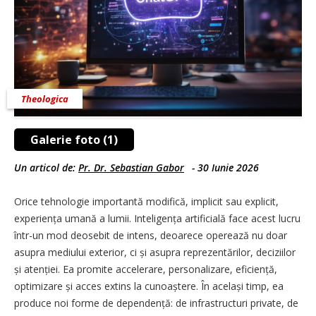
Theologica
Galerie foto (1)
Un articol de:
Pr. Dr. Sebastian Gabor
-
30 Iunie 2026
Orice tehnologie importantă modifică, implicit sau explicit,
experiența umană a lumii. Inteligența artificială face acest lucru
într-un mod deosebit de intens, deoarece operează nu doar
asupra mediului exterior, ci și asupra reprezentărilor, deciziilor
și aten­ției. Ea promite accelerare, personalizare, efici­ență,
optimizare și acces extins la cunoaștere. În același timp, ea
produce noi forme de depen­dență: de infrastructuri private, de