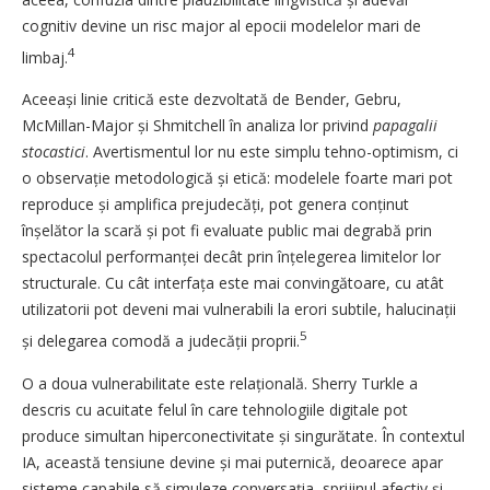
cognitiv devine un risc major al epocii modelelor mari de
4
limbaj.
Aceeași linie critică este dezvoltată de Bender, Gebru,
McMillan-Major și Shmitchell în analiza lor privind
papagalii
stocastici
. Avertismentul lor nu este simplu tehno-optimism, ci
o observație metodologică și etică: modelele foarte mari pot
reproduce și amplifica prejudecăți, pot genera conținut
înșelător la scară și pot fi evaluate public mai degrabă prin
spec­tacolul performanței decât prin înțelegerea limitelor lor
structurale. Cu cât interfața este mai convingătoare, cu atât
utilizatorii pot deveni mai vulnerabili la erori subtile, halucinații
5
și delegarea comodă a judecății proprii.
O a doua vulnerabilitate este rela­țională. Sherry Turkle a
descris cu acuitate felul în care tehnologiile digitale pot
produce simultan hiperconectivitate și singurătate. În contextul
IA, această tensiune devine și mai puternică, deoarece apar
sisteme capabile să simuleze conver­sația, sprijinul afectiv și