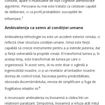
comune, apare o multitudine de nișe cognitive administrate
algoritmic. Persoana nu mai este tratată ca cetățean capabil
de deliberare, ci ca profil probabilistic susceptibil de
7
influențare.
Ambivalența ca semn al condiției umane
Ambivalența tehnologiei nu este un accident exterior omului, ci
reflectă chiar structura condiției umane. Omul este ființă
capabilă să creeze instrumente pentru a-și extinde puterea, dar
și ființă vulnerabilă la propriile creații. El transformă lumea și, în
același timp, este transformat de lumea pe care o
organizează. În acest sens, IA nu este doar o oglindă a
ingeniozității noastre, ci și un revelator al tentațiilor noastre:
dorința de control total, fascinația pentru predictibilitate,
oboseala discernământului, nevoia de simplificare și fuga de
8
fragilitatea relațiilor vii.
A recunoaște ambivalența nu înseamnă a cădea într-un
relativism paralizant. Dimpotrivă, înseamnă a refuza atât mitul