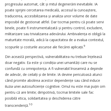
progresului automat, cât și mitul degenerării inevitabile. IA
poate sprijini cercetarea medicală, accesul la cunoaștere,
traducerea, accesibilizarea și analiza unor volume de date
imposibil de gestionat altfel. Dar tocmai pentru că poate servi
binele, poate fi instrumentalizată și pentru control, excludere,
militarizare sau trivializarea adevărului. Ambivalența ei obligă la
maturitate morală, adică la capacitatea de a evalua contextul,
9
scopurile și costurile ascunse ale fiecărei aplicații.
Din această perspectivă, vulnerabilitatea nu trebuie înțeleasă
doar negativ. Ea este și condiția unei uma­nități care nu se
confundă cu omnipotența. A fi vulnerabil înseamnă a depinde
de adevăr, de ceilalți și de limite. IA devine periculoasă atunci
când promite abolirea acestor dependențe sau când induce
iluzia unei autosuficiențe cognitive. Omul nu este mai puțin om
pentru că are limite; dimpotrivă, tocmai limitele sale fac
posibilă etica, solidaritatea și deschiderea către
10
transcendență.