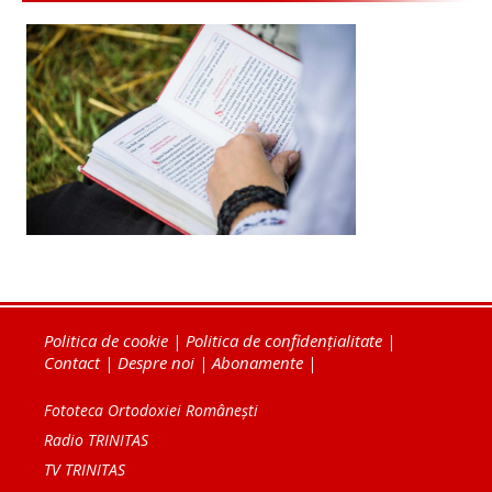
Politica de cookie
|
Politica de confidențialitate
|
Contact
|
Despre noi
|
Abonamente
|
Fototeca Ortodoxiei Românești
Radio TRINITAS
TV TRINITAS