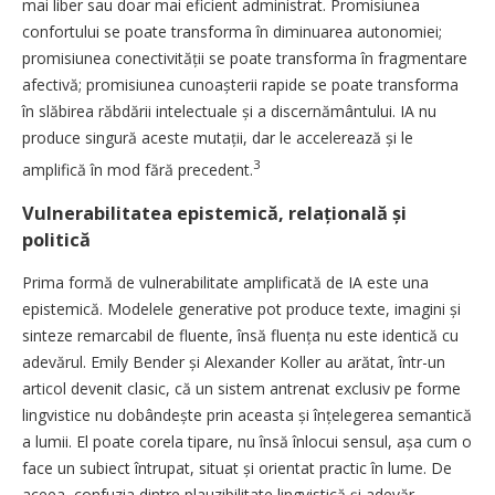
mai liber sau doar mai eficient administrat. Promisiunea
confortului se poate transforma în diminuarea autonomiei;
promisiunea conectivității se poate transforma în fragmentare
afectivă; promisiunea cunoaș­terii rapide se poate transforma
în slăbirea răbdării intelectuale și a discernământului. IA nu
produce singură aceste mutații, dar le accelerează și le
3
amplifică în mod fără precedent.
Vulnerabilitatea epistemică, relațională și
politică
Prima formă de vulnerabilitate amplificată de IA este una
epistemică. Modelele generative pot produce texte, imagini și
sinteze remarcabil de fluente, însă fluența nu este identică cu
adevărul. Emily Bender și Alexander Koller au arătat, într-un
articol devenit clasic, că un sistem antrenat exclusiv pe forme
lingvistice nu dobândește prin aceasta și înțelegerea semantică
a lumii. El poate corela tipare, nu însă înlocui sensul, așa cum o
face un subiect în­t­ru­pat, situat și orientat practic în lume. De
aceea, confuzia dintre pla­u­zibilitate lingvistică și adevăr