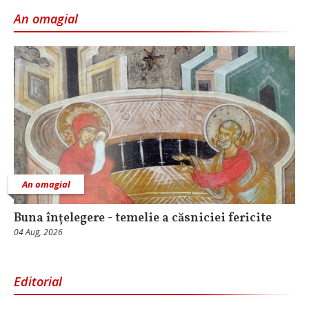
An omagial
An omagial
Buna înțelegere - temelie a căsniciei fericite
04 Aug, 2026
Editorial