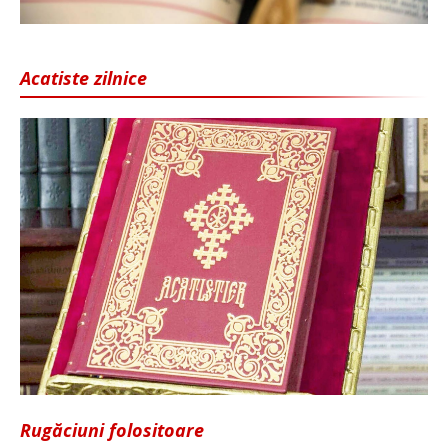
Acatiste zilnice
Rugăciuni folositoare