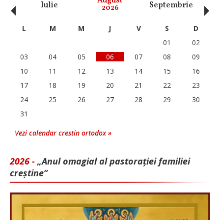
‹
›
August
Iulie
Septembrie
O
2026
L
M
M
J
V
S
D
01
02
03
04
05
06
07
08
09
10
11
12
13
14
15
16
17
18
19
20
21
22
23
24
25
26
27
28
29
30
31
Vezi calendar crestin ortodox »
2026 -
„Anul omagial al pastorației familiei
creștine”