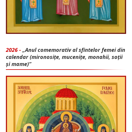
2026 -
„Anul comemorativ al sfintelor femei din
calendar (mironosițe, mu­cenițe, monahii, soții
și mame)”