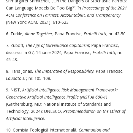
Shmargaret Shmitchell, „On the Dangers of Stochastic Parrots:
Can Language Models Be Too Big?”, în
Proceedings of the 2021
ACM Conference on Fairness, Accountabilit, and Transparency
(New York: ACM, 2021), 610-623.
6. Turkle,
Alone Together
; Papa Francisc,
Fratelli tutti
, nr. 42-50.
7. Zuboff,
The Age of Surveillance Capitalism
; Papa Francisc,
discursul la G7, 14 iunie 2024; Papa Francisc,
Fratelli tutti
, nr.
45-48.
8. Hans Jonas,
The Imperative of Responsibility
; Papa Francisc,
Laudato si’
, nr. 105-108.
9. NIST,
Artificial Intelligence Risk Management Framework:
Generative Artificial Intelligence Profile (NIST AI 600-1)
(Gaithersburg, MD: National Institute of Standards and
Technology, 2024); UNESCO,
Recommendation on the Ethics of
Artificial Intelligence
.
10. Comisia Teologică Internațională,
Communion and