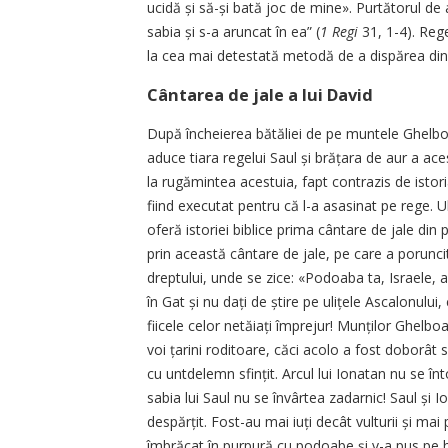
ucidă și să-și bată joc de mine». Purtătorul de 
sabia și s-a aruncat în ea” (
1 Regi
31, 1-4). Rege
la cea mai detestată metodă de a dispărea din i
Cântarea de jale a lui David
După încheierea bătăliei de pe muntele Ghelboa,
aduce tiara regelui Saul și brățara de aur a aces
la rugămintea acestuia, fapt contrazis de istor
fiind executat pentru că l-a asasinat pe rege. Ul
oferă istoriei biblice prima cântare de jale din p
prin această cântare de jale, pe care a poruncit
dreptului, unde se zice: «Podoaba ta, Israele, a 
în Gat și nu dați de știre pe ulițele Ascalonului,
fiicele celor netăiați împrejur! Munților Ghelboa
voi țarini roditoare, căci acolo a fost doborât sc
cu untdelemn sfințit. Arcul lui Ionatan nu se înt
sabia lui Saul nu se învârtea zadarnic! Saul și Ion
despărțit. Fost-au mai iuți decât vulturii și mai p
îmbrăcat în purpură cu podoabe și v-a pus pe ha