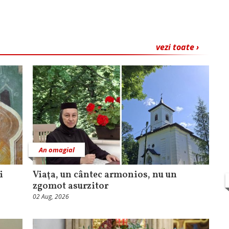
vezi toate ›
An omagial
i
Viaţa, un cântec armonios, nu un
zgomot asurzitor
02 Aug, 2026