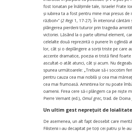
fost Ionatan pe înălțimile tale, Israele! Frate I
și iubirea ta a fost pentru mine mai presus de 
război!»” (
2 Regi
1, 17-27). În interiorul cântării 
plângerea pierderii tuturor prin tragedia amintit
victoriei. Lăsând la o parte ultimul element, care 
celelalte două reprezintă o punere în oglindă at
lor, cât și o deplângere a sorții triste pe care
accente dramatice, poezia ei tristă fiind foarte
ascultat-o atât atunci, cât și acum. Nu degeaba
spunea următoarele: „Trebuie să-i socotim ferici
pentru cauza cea mai nobilă și cea mai măreaț
cea mai frumoasă. Amintirea lor nu poate îmbătrâ
oamenii. Firea cere să-i plângem ca pe niște mu
Pierre Vernant (ed.),
Omul grec
, trad. de Doina 
Un ultim gest neprețuit de loialitat
De asemenea, un alt fapt deosebit care merită a
Filistenii i-au decapitat pe toți cei patru și le-a