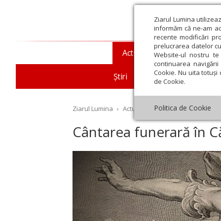
Ziarul Lumina utilizea
informăm că ne-am actu
recente modificări pr
prelucrarea datelor cu
Actualitate religioasă
T
Website-ul nostru te 
continuarea navigării 
Cookie. Nu uita totuși 
Știri
Mesaje și cuvântări
de Cookie.
Politica de Cookie
Ziarul Lumina
›
Actualitate religioasă
›
An omag
Cântarea funerară în Că
st
Septembrie
Octombrie
Noiembrie
Decembrie
Ianuar