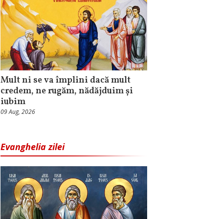
Mult ni se va împlini dacă mult
credem, ne rugăm, nădăjduim și
iubim
09 Aug, 2026
Evanghelia zilei