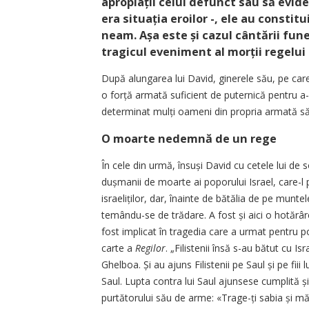
apropiații celui defunct sau să evid
era situația eroilor -, ele au constit
neam. Așa este și cazul cântării fun
tragicul eveniment al morții regelui S
După alungarea lui David, ginerele său, pe care 
o forță armată suficient de puternică pentru a-
determinat mulți oameni din propria armată să se
O moarte nedemnă de un rege
În cele din urmă, însuși David cu cetele lui de s
dușmanii de moarte ai poporului Israel, care-l p
israeliților, dar, înainte de bătălia de pe munte
temându-se de trădare. A fost și aici o hotărâ
fost implicat în tragedia care a urmat pentru pop
carte a
Regilor
.
„Filistenii însă s-au bătut cu Isr
Ghelboa. Și au ajuns Filistenii pe Saul și pe fiii
Saul. Lupta contra lui Saul ajunsese cumplită și 
purtătorului său de arme: «Trage-ți sabia și mă