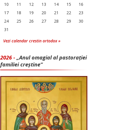
10
11
12
13
14
15
16
17
18
19
20
21
22
23
24
25
26
27
28
29
30
31
Vezi calendar crestin ortodox »
2026 -
„Anul omagial al pastorației
familiei creștine”