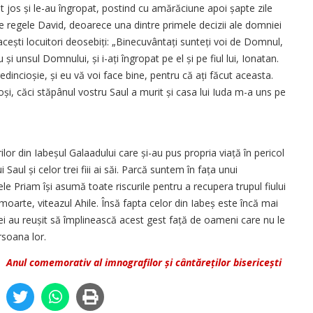
t jos și le-au îngropat, postind cu amărăciune apoi șapte zile
e regele David, deoarece una dintre primele decizii ale domniei
cești locuitori deo­sebiți: „Binecuvântați sunteți voi de Domnul,
și unsul Domnului, și i-ați îngropat pe el și pe fiul lui, Ionatan.
dincioșie, și eu vă voi face bine, pentru că ați făcut aceasta.
joși, căci stăpânul vostru Saul a murit și casa lui Iuda m-a uns pe
ilor din Iabeșul Galaadului care și-au pus propria viață în pericol
Saul și celor trei fiii ai săi. Parcă suntem în fața unui
ele Priam își asumă toate riscurile pentru a recupera trupul fiului
oarte, viteazul Ahile. Însă fapta celor din Iabeș este încă mai
i au reușit să împlinească acest gest față de oameni care nu le
rsoana lor.
-
Anul comemorativ al imnografilor și cântăreților bisericești