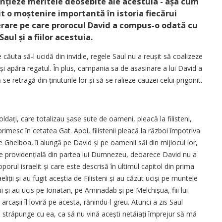
ențieze meritele deosebite ale acestuia - așa cum
uit o moștenire importantă în istoria fiecărui
erare pe care prorocul David a compus-o odată cu
aul și a fiilor acestuia.
căuta să-l ucidă din invidie, regele Saul nu a reușit să coalizeze
și apăra regatul. În plus, campania sa de asasinare a lui David a
 retragă din ținuturile lor și să se ralieze cauzei celui prigonit.
oldați, care totalizau șase sute de oameni, pleacă la filisteni,
rimesc în cetatea Gat. Apoi, filistenii pleacă la război împotriva
le Ghelboa, îi alungă pe David și pe oamenii săi din mijlocul lor,
re providențială din partea lui Dumnezeu, deoarece David nu a
orul israelit și care este descrisă în ultimul capitol din prima
aeliții și au fugit aceștia de Filisteni și au căzut uciși pe muntele
 lui și au ucis pe Ionatan, pe Aminadab și pe Melchișua, fiii lui
arcașii îl loviră pe acesta, rănindu-l greu. Atunci a zis Saul
 străpunge cu ea, ca să nu vină acești netăiați împrejur să mă