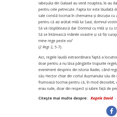
Iabeșului din Galaad au venit noaptea, le-au da
pentru cele petrecute. Fapta lor este lăudată d
sale constă tocmai în chemarea și discuția cu a
pentru că ați arătat milă lui Saul, domnul vostru 
Să vă răsplătească dar Domnul cu milă și cu cre
Să se întărească mâinile voastre și să fiți cura
mine rege peste voi”
(
2 Regi
2, 5-7).
Aici, regele laudă extraordinara faptă a locuitor
doar pentru a nu lăsa pângărite trupurile regelui 
eveniment desprins din istoria Iliadei, când reg
său Hector chiar din cortul dușmanului său de m
frumoasă tocmai pentru că, în mod deosebit, e
erau rude, doar din respect și iubire față de pe
Citeşte mai multe despre:
Regele David