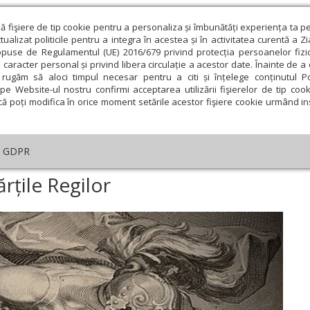
ză fişiere de tip cookie pentru a personaliza și îmbunătăți experiența ta p
alizat politicile pentru a integra în acestea și în activitatea curentă a Z
opuse de Regulamentul (UE) 2016/679 privind protecția persoanelor fizi
 caracter personal și privind libera circulație a acestor date. Înainte de 
eologie și spiritualitate
Educaţie și Cultură
Societate
rugăm să aloci timpul necesar pentru a citi și înțelege conținutul Pol
pe Website-ul nostru confirmi acceptarea utilizării fişierelor de tip cook
că poți modifica în orice moment setările acestor fişiere cookie urmând ins
An omagial
Comunicate de presă
Documentar
GDPR
ial
›
Cântarea funerară în Cărțile Regilor
rțile Regilor
ie
Februarie
Martie
Aprilie
Mai
Iunie