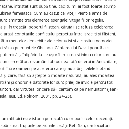
onatane, întristat sunt după tine, căci tu mi-ai fost foarte scump
iubirea femeiască! Cum au căzut cei viteji! Pierit-a arma de
sunt amintite trei elemente esen­țiale: vitejia fiilor regelui,
ă și, în treacăt, poporul filistean, căruia i se refuză celebrarea
arată cono­tațiile conflictului perpetuu între israeliți și filisteni,
ât a meritelor deosebite ale celor uciși și a cinstirii memoriei
 au trăit-o pe muntele Ghelboa. Cântarea lui David poartă aici
 puternică și întipărindu-se ușor în mintea și inima celor care au
 un cercetător, rezumând atitudinea față de eroi în Antichitate,
ți între oameni pe acei eroi care și-au sfârșit zilele luptând
ă și care, fără să aștepte o moarte naturală, au ales moartea
ni și onorurile datorate lor sunt prilej de invidie pentru toți
ritori, dar virtutea lor cere să-i cântăm ca pe nemuritori” (Jean-
Jela, Iași, Ed. Polirom, 2001, pp. 24-25).
e
mintit aici este istoria petrecută cu trupurile celor decedați.
u spânzurat trupurile pe zidurile cetății Bet- San, dar locuitorii