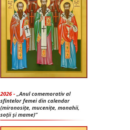
2026 -
„Anul comemorativ al
sfintelor femei din calendar
(mironosițe, mu­cenițe, monahii,
soții și mame)”