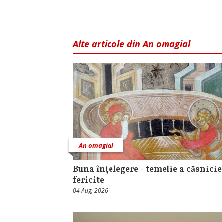
Alte articole din An omagial
An omagial
Buna înțelegere - temelie a căsnicie
fericite
04 Aug, 2026