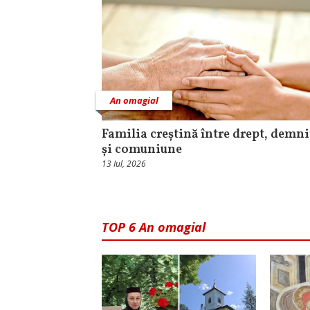
An omagial
Familia creștină între drept, demni
și comuniune
13 Iul, 2026
TOP 6 An omagial