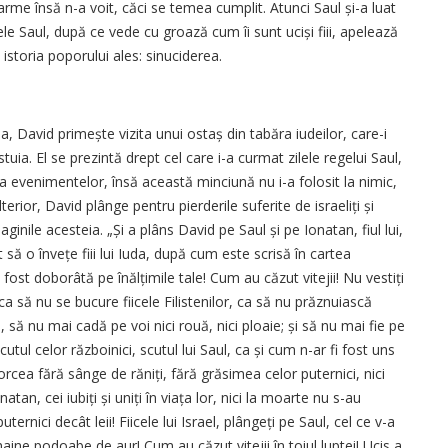
arme însă n-a voit, căci se temea cumplit. Atunci Saul și-a luat
le Saul, după ce vede cu groază cum îi sunt uciși fiii, apelează
storia poporului ales: sinuciderea.
 David primește vizita unui ostaș din tabăra iudeilor, care-i
tuia. El se prezintă drept cel care i-a curmat zilele regelui Saul,
ia evenimentelor, însă această minciună nu i-a folosit la nimic,
terior, David plânge pentru pierderile suferite de israeliți și
aginile acesteia. „Și a plâns David pe Saul și pe Ionatan, fiul lui,
 să o învețe fiii lui Iuda, după cum este scrisă în cartea
fost doborâtă pe înălțimile tale! Cum au căzut vitejii! Nu vestiți
 ca să nu se bucure fiicele Filistenilor, ca să nu prăznuiască
, să nu mai cadă pe voi nici rouă, nici ploaie; și să nu mai fie pe
utul celor războinici, scutul lui Saul, ca și cum n-ar fi fost uns
orcea fără sânge de răniți, fără grăsimea celor puternici, nici
atan, cei iubiți și uniți în viața lor, nici la moarte nu s-au
uternici decât leii! Fiicele lui Israel, plângeți pe Saul, cel ce v-a
ine podoabe de aur! Cum au căzut vitejii în toiul luptei! Ucis a