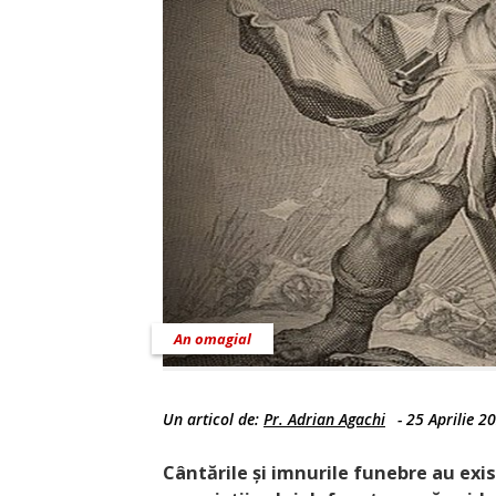
An omagial
Un articol de:
Pr. Adrian Agachi
-
25 Aprilie 2
Cântările și imnurile funebre au exi