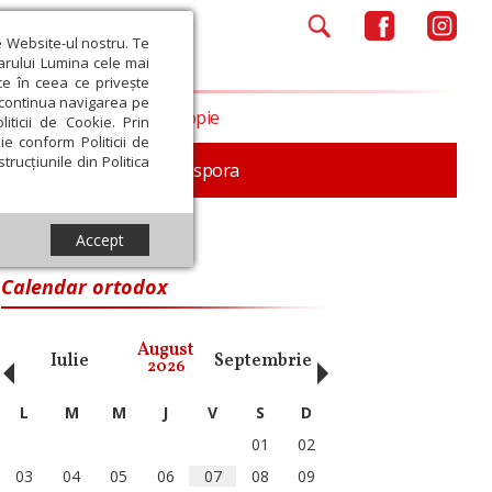
e Website-ul nostru. Te
iarului Lumina cele mai
ce în ceea ce privește
a continua navigarea pe
Opinii
Filantropie
iticii de Cookie. Prin
ie conform Politicii de
trucțiunile din Politica
In memoriam
Diaspora
Accept
Calendar ortodox
‹
›
August
Iulie
Septembrie
Octombrie
Noiembri
2026
L
M
M
J
V
S
D
01
02
03
04
05
06
07
08
09