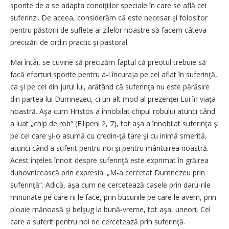
sporite de a se adapta condiţiilor speciale în care se află cei
suferinzi. De aceea, considerăm că este necesar şi folositor
pentru păstorii de suflete ai zilelor noastre să facem câteva
precizări de ordin practic şi pastoral.
Mai întâi, se cuvine să precizăm faptul că preotul trebuie să
facă eforturi sporite pentru a-l încuraja pe cel aflat în suferinţă,
ca şi pe cei din jurul lui, arătând că suferinţa nu este părăsire
din partea lui Dumnezeu, ci un alt mod al prezenţei Lui în viaţa
noastră. Aşa cum Hristos a înnobilat chipul robului atunci când
a luat „chip de rob“ (Filipeni 2, 7), tot aşa a înnobilat suferinţa şi
pe cel care şi-o asumă cu credin-ţă tare şi cu inimă smerită,
atunci când a suferit pentru noi şi pentru mântuirea noastră.
Acest înţeles înnoit despre suferinţă este exprimat în grăirea
duhovnicească prin expresia: „M-a cercetat Dumnezeu prin
suferinţă“. Adică, aşa cum ne cercetează casele prin daru-rile
minunate pe care ni le face, prin bucuriile pe care le avem, prin
ploaie mănoasă şi belşug la bună-vreme, tot aşa, uneori, Cel
care a suferit pentru noi ne cercetează prin suferinţă.