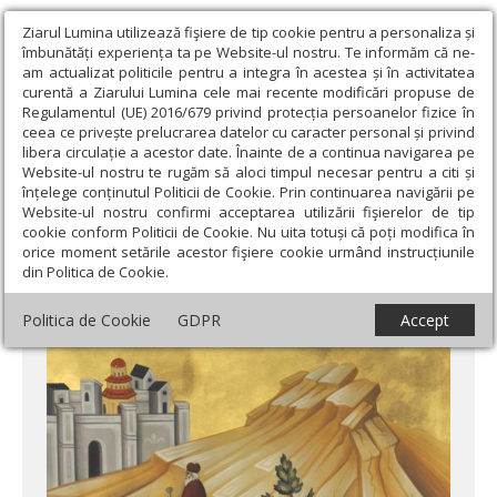
Ziarul Lumina utilizează fişiere de tip cookie pentru a personaliza și
îmbunătăți experiența ta pe Website-ul nostru. Te informăm că ne-
am actualizat politicile pentru a integra în acestea și în activitatea
curentă a Ziarului Lumina cele mai recente modificări propuse de
Regulamentul (UE) 2016/679 privind protecția persoanelor fizice în
ceea ce privește prelucrarea datelor cu caracter personal și privind
libera circulație a acestor date. Înainte de a continua navigarea pe
Website-ul nostru te rugăm să aloci timpul necesar pentru a citi și
Ziarul Lumina
›
Actualitate religioasă
›
An omagial
›
Care este
înțelege conținutul Politicii de Cookie. Prin continuarea navigării pe
rânduiala împărtăşirii bolnavilor?
Website-ul nostru confirmi acceptarea utilizării fişierelor de tip
cookie conform Politicii de Cookie. Nu uita totuși că poți modifica în
Care este rânduiala împărtăşirii bolnavilor?
orice moment setările acestor fişiere cookie urmând instrucțiunile
din Politica de Cookie.
Politica de Cookie
GDPR
Accept