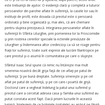
este trebuinţă de ajutor. O evidenţă clară şi completă a tuturor
persoanelor din parohie aflate în suferinţă, la casele lor sau în
instituţii de profil, este dovada că preotul este o persoană
ordonată şi bine organizată şi, mai ales, că are chemare
pentru slujirea preoţească. Integrarea persoanelor aflate în
suferinţă în Sfânta Liturghie, prin pomenirea lor la Proscomidie
şi prin rostirea cererilor speciale la ecteniile prevăzute de
Liturghier şi îndemnarea altor credincioşi ca să se roage pentru
fraţii lor suferinzi, toate sunt expresii ale lucrării filantropice pe
care preotul şi-o asumă în comunitatea pe care o slujeşte.
Sfântul Isaac Sirul spune că nimic nu întăreşte mai mult
smerenia noastră decât grija faţă de cei aflaţi pe patul de
suferinţă. Şi pe bună dreptate. Suferinţa smereşte şi pe cel
aflat pe patul de suferinţă, şi pe cei care-i poartă de grijă.
Doctorul care a vegheat îndelung la patul unui suferind şi
preotul care a cercetat adesea casa şi familia unui suferind au
putut constata acest fapt. Dacă privim lucrurile în această
lumină, înţelegem de ce bolniţele (spitalele) au apărut pe lângă