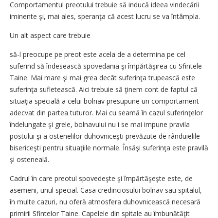
Comportamentul preotului trebuie să inducă ideea vindecării
iminente şi, mai ales, speranţa că acest lucru se va întâmpla.
Un alt aspect care trebuie
să-l preocupe pe preot este acela de a determina pe cel
suferind să îndesească spovedania şi împărtăşirea cu Sfintele
Taine. Mai mare şi mai grea decât suferinţa trupească este
suferinţa sufletească. Aici trebuie să ţinem cont de faptul că
situaţia specială a celui bolnav presupune un comportament
adecvat din partea tuturor. Mai cu seamă în cazul suferinţelor
îndelungate şi grele, bolnavului nu i se mai impune pravila
postului şi a ostenelilor duhovniceşti prevăzute de rânduielile
bisericeşti pentru situaţiile normale. Însăşi suferinţa este pravilă
şi osteneală.
Cadrul în care preotul spovedeşte şi împărtăşeşte este, de
asemeni, unul special. Casa credinciosului bolnav sau spitalul,
în multe cazuri, nu oferă atmosfera duhovnicească necesară
primirii Sfintelor Taine. Capelele din spitale au îmbunătăţit