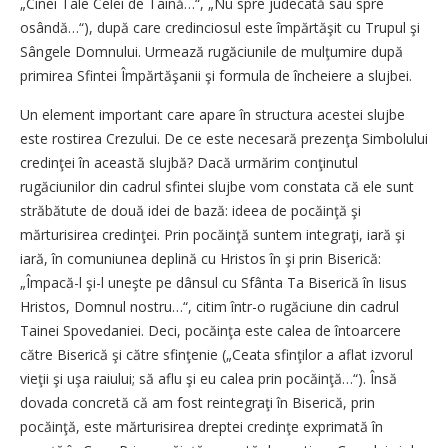
„Cinei Tale Celei de Taină…“, „Nu spre judecată sau spre
osândă…“), după care credinciosul este împărtăşit cu Trupul şi
Sângele Domnului. Urmează rugăciunile de mulţumire după
primirea Sfintei Împărtăşanii şi formula de încheiere a slujbei.
Un element important care apare în structura acestei slujbe
este rostirea Crezului. De ce este necesară prezenţa Simbolului
credinţei în această slujbă? Dacă urmărim conţinutul
rugăciunilor din cadrul sfintei slujbe vom constata că ele sunt
străbătute de două idei de bază: ideea de pocăinţă şi
mărturisirea credinţei. Prin pocăinţă suntem integraţi, iară şi
iară, în comuniunea deplină cu Hristos în şi prin Biserică:
„Împacă-l şi-l uneşte pe dânsul cu Sfânta Ta Biserică în Iisus
Hristos, Domnul nostru…“, citim într-o rugăciune din cadrul
Tainei Spovedaniei. Deci, pocăinţa este calea de întoarcere
către Biserică şi către sfinţenie („Ceata sfinţilor a aflat izvorul
vieţii şi uşa raiului; să aflu şi eu calea prin pocăinţă…“). Însă
dovada concretă că am fost reintegraţi în Biserică, prin
pocăinţă, este mărturisirea dreptei credinţe exprimată în