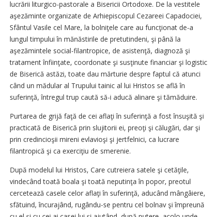
lucrării liturgico-pastorale a Bisericii Ortodoxe. De la vestitele
aşezăminte organizate de Arhiepiscopul Cezareei Capadociei,
Sfântul Vasile cel Mare, la bolniţele care au funcţionat de-a
lungul timpului în mănăstirile de pretutindeni, şi până la
aşezămintele social-filantropice, de asistenţă, diagnoză şi
tratament înfiinţate, coordonate şi susţinute financiar şi logistic
de Biserică astăzi, toate dau mărturie despre faptul că atunci
când un mădular al Trupului tainic al lui Hristos se află în
suferinţă, întregul trup caută să-i aducă alinare şi tămăduire.
Purtarea de grijă faţă de cei aflaţi în suferinţă a fost însuşită şi
practicată de Biserică prin slujitorii ei, preoţi şi călugări, dar şi
prin credincioşii mireni evlavioşi şi jertfelnici, ca lucrare
filantropică şi ca exerciţiu de smerenie.
După modelul lui Hristos, Care cutreiera satele şi cetăţile,
vindecând toată boala şi toată neputinţa în popor, preotul
cercetează casele celor aflaţi în suferinţă, aducând mângâiere,
sfătuind, încurajând, rugându-se pentru cel bolnav şi împreună
cu el şi cu cei ai casei lui şi ajutând, după putere, acolo unde