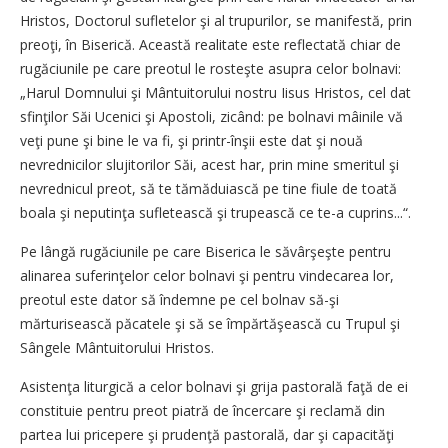
Hristos, Doctorul sufletelor şi al trupurilor, se manifestă, prin
preoţi, în Biserică. Această realitate este reflectată chiar de
rugăciunile pe care preotul le rosteşte asupra celor bolnavi:
„Harul Domnului şi Mântuitorului nostru Iisus Hristos, cel dat
sfinţilor Săi Ucenici şi Apostoli, zicând: pe bolnavi mâinile vă
veţi pune şi bine le va fi, şi printr-înşii este dat şi nouă
nevrednicilor slujitorilor Săi, acest har, prin mine smeritul şi
nevrednicul preot, să te tămăduiască pe tine fiule de toată
boala şi neputinţa sufletească şi trupească ce te-a cuprins...“.
Pe lângă rugăciunile pe care Biserica le săvârşeşte pentru
alinarea suferinţelor celor bolnavi şi pentru vindecarea lor,
preotul este dator să îndemne pe cel bolnav să-şi
mărturisească păcatele şi să se împărtăşească cu Trupul şi
Sângele Mântuitorului Hristos.
Asistenţa liturgică a celor bolnavi şi grija pastorală faţă de ei
constituie pentru preot piatră de încercare şi reclamă din
partea lui pricepere şi prudenţă pastorală, dar şi capacităţi