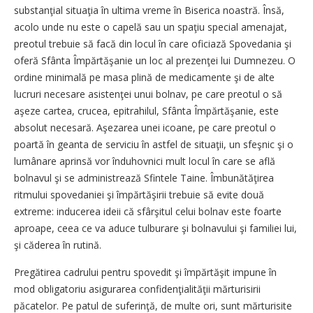
substanţial situaţia în ultima vreme în Biserica noastră. Însă,
acolo unde nu este o capelă sau un spaţiu special amenajat,
preotul trebuie să facă din locul în care oficiază Spovedania şi
oferă Sfânta Împărtăşanie un loc al prezenţei lui Dumnezeu. O
ordine minimală pe masa plină de medicamente şi de alte
lucruri necesare asistenţei unui bolnav, pe care preotul o să
aşeze cartea, crucea, epitrahilul, Sfânta Împărtăşanie, este
absolut necesară. Aşezarea unei icoane, pe care preotul o
poartă în geanta de serviciu în astfel de situaţii, un sfeşnic şi o
lumânare aprinsă vor înduhovnici mult locul în care se află
bolnavul şi se administrează Sfintele Taine. Îmbunătăţirea
ritmului spovedaniei şi împărtăşirii trebuie să evite două
extreme: inducerea ideii că sfârşitul celui bolnav este foarte
aproape, ceea ce va aduce tulburare şi bolnavului şi familiei lui,
şi căderea în rutină.
Pregătirea cadrului pentru spovedit şi împărtăşit impune în
mod obligatoriu asigurarea confidenţialităţii mărturisirii
păcatelor. Pe patul de suferinţă, de multe ori, sunt mărturisite