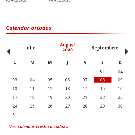
02 Aug, 2026
04 Aug, 2026
Calendar ortodox
‹
›
August
Iulie
Septembrie
O
2026
L
M
M
J
V
S
D
01
02
03
04
05
06
07
08
09
10
11
12
13
14
15
16
17
18
19
20
21
22
23
24
25
26
27
28
29
30
31
Vezi calendar crestin ortodox »