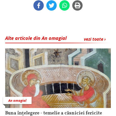
Alte articole din An omagial
vezi toate ›
An omagial
Buna înțelegere - temelie a căsniciei fericite