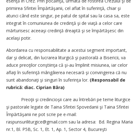
esenţă în Crez. Prin pocăinţă, urmată de rostirea Crezului şi de
primirea Sfintei Împărtăşanii, cel aflat în suferinţă, chiar şi
atunci când este singur, pe patul de spital sau la casa sa, este
integrat în comuniunea de credinţă şi de viaţă a celor care
mărturisesc aceeaşi credinţă dreaptă şi se împărtăşesc din
acelaşi potir.
Abordarea cu responsabilitate a acestui segment important,
dar şi delicat, din lucrarea liturgică şi pastorală a Bisericii, va
aduce preoţilor conştiinţa că şi-au împlinit misiunea, iar celor
aflaţi în suferinţă mângâierea necesară şi convingerea că nu
sunt abandonaţi şi singuri în suferinţa lor.
(Responsabil de
rubrică: diac. Ciprian Bâra)
Preoţii şi credincioşii care au întrebări pe teme liturgice
şi pastorale legate de Taina Sfintei Spovedanii şi Taina Sfintei
Împărtăşanii ne pot scrie pe e-mail:
raspunsuriliturgice@gmail.com sau la adresa: Bd. Regina Maria
nr.1, Bl. P5B, Sc. 1, Et. 1, Ap. 1, Sector 4, Bucureşti