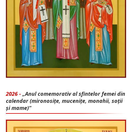
2026 -
„Anul comemorativ al sfintelor femei din
calendar (mironosițe, mu­cenițe, monahii, soții
și mame)”