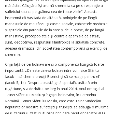
mănăstiri. Călugărul îşi asumă smerenia ca pe o respiraţie a
sufletului sau ca pe „pâinea cea de toate zilele“. Aceasta
înseamnă că Vasiliada de altădată, bolniţele de pe lângă
mănăstirile de mai târziu şi casele sociale, cabinetele medicale
şi spitalele din parohiile de la sate şi de la oraşe, de pe lângă
mănăstirile, protopopiatele şi centrele eparhiale de astăzi,
sunt, deopotrivă, răspunsuri filantropice la situaţiile concrete,
adesea dramatice, din societatea contemporană şi exerciţii de
smerenie.
Grija faţă de cei bolnavi are şi o componentă liturgică foarte
importantă. „De este cineva bolnav între voi - zice Sfântul
Iacob -, să cheme preoţii Bisericii şi să se roage pentru el“
(Iacob 5, 14). Despre această grijă specială, arătată prin
rugăciune, s-a dezbătut pe larg în anul 2014, Anul omagial al
Tainei Sfântului Maslu şi îngrijirii bolnavilor, în Patriarhia
Română. Tainei Sfântului Maslu, care este Taina vindecării
neputinţelor noastre sufleteşti şi trupeşti, se adaugă o mulţime
de rugăciuni şi gesturi liturgice prin care harul vindecător al lui