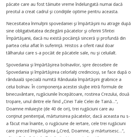
păcate care au fost tăinuite vreme îndelungată numai dacă
preotul a creat cadrul şi condiţiile optime pentru aceasta.
Necesitatea înmulţirii spovedaniei şi împărtăşirii nu atrage după
sine obligativitatea dezlegării păcatelor şi oferirii Sfintei
Împărtăşanii, dacă nu există pocăinţă sinceră şi profundă din
partea celui aflat în suferinţă. Hristos a oferit raiul doar
tâlharului care s-a pocăit de păcatele sale, nu şi celuilalt.
Spovedania şi împărtăşirea bolnavilor, spre deosebire de
Spovedania şi împărtăşirea celorlalţi credincioşi, se face după o
rânduială specială numită Rânduiala împărtăşirii grabnice a
celui bolnav. În componenţa acestei slujbe intră formule de
binecuvântare, rugăciunile începătoare, rostirea Crezului, două
tropare, unul dintre ele fiind „Cinei Tale Celei de Taină…“,
Doamne miluieşte (de 40 de ori), trei rugăciuni care au
conţinut penitenţial, mărturisirea păcatelor, dacă aceasta nu s-
a făcut mai înainte, o rugăciune de iertare, cele trei rugăciuni
care preced împărtăşirea („Cred, Doamne, şi mărturisesc…“,