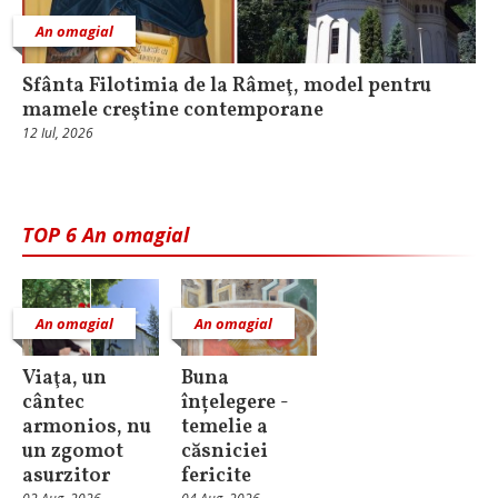
An omagial
Sfânta Filotimia de la Râmeţ, model pentru
mamele creştine contemporane
12 Iul, 2026
TOP 6 An omagial
An omagial
An omagial
Viaţa, un
Buna
cântec
înțelegere -
armonios, nu
temelie a
un zgomot
căsniciei
asurzitor
fericite