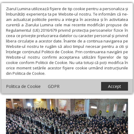
Ziarul Lumina utilizează fişiere de tip cookie pentru a personaliza și
îmbunătăți experiența ta pe Website-ul nostru. Te informăm că ne-
am actualizat politicile pentru a integra în acestea și în activitatea
curentă a Ziarului Lumina cele mai recente modificări propuse de
Regulamentul (UE) 2016/679 privind protecția persoanelor fizice în
ceea ce privește prelucrarea datelor cu caracter personal și privind
libera circulație a acestor date. Înainte de a continua navigarea pe
Website-ul nostru te rugăm să aloci timpul necesar pentru a citi și
Ziarul Lumina
›
Actualitate religioasă
›
An omagial
›
Care sunt
înțelege conținutul Politicii de Cookie. Prin continuarea navigării pe
rânduiala și semnificațiile slujbei de înmormântare a monahilor și
Website-ul nostru confirmi acceptarea utilizării fişierelor de tip
ierarhilor? (II)
cookie conform Politicii de Cookie. Nu uita totuși că poți modifica în
orice moment setările acestor fişiere cookie urmând instrucțiunile
Care sunt rânduiala și semnificațiile slujbei
din Politica de Cookie.
de înmormântare a monahilor și
Politica de Cookie
GDPR
Accept
ierarhilor? (II)