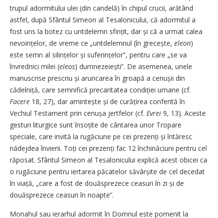
trupul adormitului ulei (din candelă) în chipul crucii, arătând
astfel, după Sfântul Simeon al Tesalonicului, că adormitul a
fost uns la botez cu untdelemn sfințit, dar și că a urmat calea
nevoințelor, de vreme ce „untdelemnul (în grecește,
eleon
)
este semn al silințelor și suferințelor”, pentru care „se va
învrednici milei (
eleos
) dumnezeiești”. De asemenea, unele
manuscrise prescriu și aruncarea în groapă a cenușii din
cădelniță, care semnifică precaritatea condiției umane (cf.
Facere
18, 27), dar amintește și de curățirea conferită în
Vechiul Testament prin cenușa jertfelor (cf.
Evrei
9, 13). Aceste
gesturi liturgice sunt însoțite de cântarea unor Tropare
speciale, care invită la rugăciune pe cei prezenți și întăresc
nădejdea învierii. Toți cei prezenți fac 12 închinăciuni pentru cel
răposat. Sfântul Simeon al Tesalonicului explică acest obicei ca
o rugăciune pentru iertarea păcatelor săvârșite de cel decedat
în viață, „care a fost de douăsprezece ceasuri în zi și de
douăsprezece ceasuri în noapte”.
Monahul sau ierarhul adormit în Domnul este pomenit la