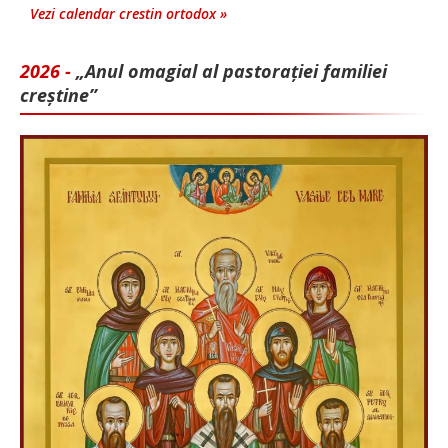
Vezi calendar crestin ortodox »
2026 -
„Anul omagial al pastorației familiei
creștine”