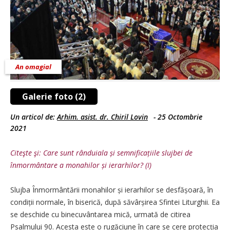
An omagial
Galerie foto (2)
Un articol de:
Arhim. asist. dr. Chiril Lovin
-
25 Octombrie
2021
Citeşte şi: Care sunt rânduiala și semnificațiile slujbei de
înmormântare a monahilor și ierarhilor? (I)
Slujba Înmormântării monahilor și ierarhilor se desfășoară, în
condiții normale, în biserică, după săvârșirea Sfintei Liturghii. Ea
se deschide cu binecuvântarea mică, urmată de citirea
Psalmului 90. Acesta este o rugăciune în care se cere protecția