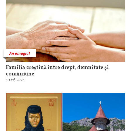
An omagial
Familia creștină între drept, demnitate și
comuniune
13 Iul, 2026