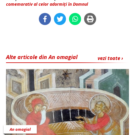
comemorativ al celor adormiți în Domnul
Alte articole din An omagial
vezi toate ›
An omagial