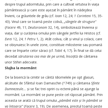
despre trupul adormitului, prin care a cultivat virtutea în viața
pământească și care este așezat în pământ în nădejdea
învierii, ca grăuntele de grâu (cf.
Ioan
12, 24;
1 Corinteni
15, 35-
43). Vinul care se toarnă peste colivă,
„sângele de strugure”
(
Facere
49, 11;
Deutoronom
32, 14), simbolizează învierea și
viața, dar și curățirea omului prin sângele Jertfei lui Hristos (cf.
Evrei
12, 24;
1 Petru
1, 2). Atât coliva, cât și vinul și colacii, care
se obișnuiesc în unele zone, constituie milostenie sau pomană
care se împarte celor săraci (cf.
Tobit
4, 17). În final se dă celui
decedat
sărutarea cea mai de pe urmă
, însoțită de cântarea
unor Stihiri adecvate.
Slujba la mormânt
De la biserică la cimitir se cântă Idiomelele pe opt glasuri,
alcătuite de Sfântul Ioan Damaschin (^749) și cântarea
Sfinte
Dumnezeule...
și se fac trei opriri cu ectenii până se ajunge la
mormânt. La mormânt se pune peste cel răposat pământ. Prin
aceasta se arată că trupul omului
„pământ este și în pământ se
va întoarce”
(
Facere
3, 19). De asemenea, preotul toarnă peste