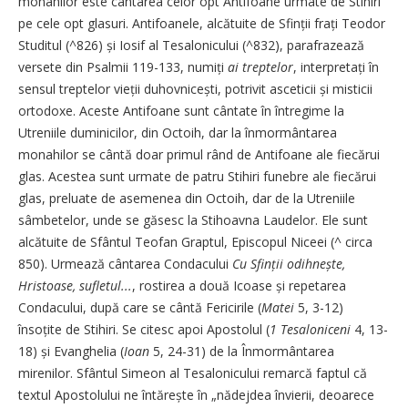
monahilor este cântarea celor opt Antifoane urmate de Stihiri
pe cele opt glasuri. Antifoanele, alcătuite de Sfinții frați Teodor
Studitul (^826) și Iosif al Tesalonicului (^832), parafrazează
versete din Psalmii 119-133, numiți
ai treptelor
, interpretați în
sensul treptelor vieții duhovnicești, potrivit asceticii și misticii
ortodoxe. Aceste Antifoane sunt cântate în întregime la
Utreniile duminicilor, din Octoih, dar la înmormântarea
monahilor se cântă doar primul rând de Antifoane ale fiecărui
glas. Acestea sunt urmate de patru Stihiri funebre ale fiecărui
glas, preluate de asemenea din Octoih, dar de la Utreniile
sâmbetelor, unde se găsesc la Stihoavna Laudelor. Ele sunt
alcătuite de Sfântul Teofan Graptul, Episcopul Niceei (^ circa
850). Urmează cântarea Condacului
Cu Sfinții odihnește,
Hristoase, sufletul...
, rostirea a două Icoase și repetarea
Condacului, după care se cântă Fericirile (
Matei
5, 3-12)
însoțite de Stihiri. Se citesc apoi Apostolul (
1 Tesaloniceni
4, 13-
18) și Evanghelia (
Ioan
5, 24-31) de la Înmormântarea
mirenilor. Sfântul Simeon al Tesalonicului remarcă faptul că
textul Apostolului ne întărește în „nădejdea învierii, deoarece