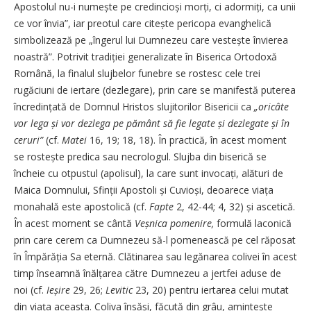
Apostolul nu-i numește pe credincioși morți, ci adormiți, ca unii
ce vor învia”, iar preotul care citește pericopa evanghelică
simbolizează pe „îngerul lui Dumnezeu care vestește învierea
noastră”. Potrivit tradiției generalizate în Biserica Ortodoxă
Română, la finalul slujbelor funebre se rostesc cele trei
rugăciuni de iertare (dezlegare), prin care se manifestă puterea
încredințată de Domnul Hristos slujitorilor Bisericii ca
„oricâte
vor lega și vor dezlega pe pământ să fie legate și dezlegate și în
ceruri”
(cf.
Matei
16, 19; 18, 18). În practică, în acest moment
se rostește predica sau necrologul. Slujba din biserică se
încheie cu otpustul (apolisul), la care sunt invocați, alături de
Maica Domnului, Sfinții Apostoli și Cuvioși, deoarece viața
monahală este apostolică (cf.
Fapte
2, 42-44; 4, 32) și ascetică.
În acest moment se cântă
Veșnica pomenire,
formulă laconică
prin care cerem ca Dumnezeu să-l pomenească pe cel răposat
în Împărăția Sa eternă. Clătinarea sau legănarea colivei în acest
timp înseamnă înălțarea către Dumnezeu a jertfei aduse de
noi (cf.
Ieșire
29, 26;
Levitic
23, 20) pentru iertarea celui mutat
din viața aceasta. Coliva însăși, făcută din grâu, amintește