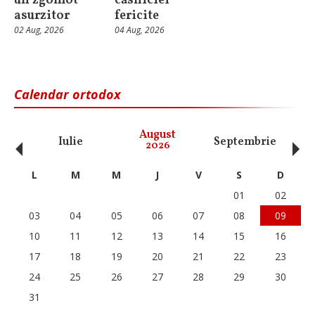
un zgomot
căsniciei
asurzitor
fericite
02 Aug, 2026
04 Aug, 2026
Calendar ortodox
‹
›
August
Iulie
Septembrie
O
2026
L
M
M
J
V
S
D
01
02
03
04
05
06
07
08
09
10
11
12
13
14
15
16
17
18
19
20
21
22
23
24
25
26
27
28
29
30
31