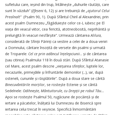
sufletului care, ieșind din trup, întâlnește „duhurile răutății, care
sunt în văzduh” (
Efeseni
6, 12) și are trebuință de
„ajutorul Celui
Preaînalt”
(Psalm 90, 1). După Sfântul Chiril al Alexandriei, prin
acest psalm Dumnezeu „făgăduiește celor ce-L iubesc pe El
viața din veacul viitor, cea fericită, atotneobosită, neprihănită și
prelungită în veacuri nesfârșite”. Urmează cântarea
Aliluia,
considerată de Sfinții Părinți ca vestire a celei de a doua veniri
a Domnului, cântare însoțită de versete din psalmi și urmată
de Troparele:
Cel ce prin adâncul înțelepciunii
... și de cântarea
(sau citirea) Psalmului 118 în două stări. După Sfântul Atanasie
cel Mare, acest psalm descrie „viețuirea sfinților, luptele lor,
necazurile, primejdiile și înfruntările demonilor (...), iar, după
osteneli, cununile și răsplătirile”. După a doua stare se cântă
Binecuvântările morților
, se rostește Ectenie și se cântă
Sedelnele:
Odihnește, Mântuitorule, cu Drepții pe robul Tău...
Apoi se rostește Psalmul 50, rugăciune de pocăință și de
iertare a păcatelor, înălțată lui Dumnezeu de Biserică spre
iertarea celui trecut în veșnicie. Specifică înmormântării