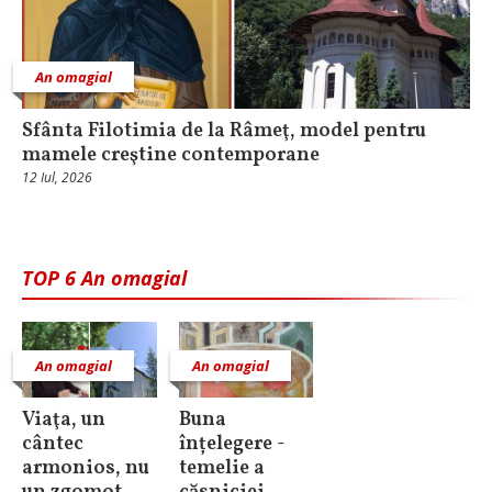
An omagial
Sfânta Filotimia de la Râmeţ, model pentru
mamele creştine contemporane
12 Iul, 2026
TOP 6 An omagial
An omagial
An omagial
Viaţa, un
Buna
cântec
înțelegere -
armonios, nu
temelie a