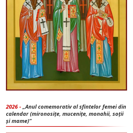
2026 -
„Anul comemorativ al sfintelor femei din
calendar (mironosițe, mu­cenițe, monahii, soții
și mame)”