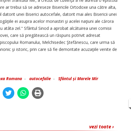
nţirei Sfântului Mir, a crezut de cuviinţă a ne adresa o epistolă
care ar trebui să se adreseze Bisericile Ortodoxe una către alta,
l datorit unei Biserici autocefale, datorit mai ales Bisericii unei
găţiile ei asupra acelor monastiri şi acelei naţiuni ale cărora
 cu atâta zel." Sfântul Sinod a aprobat alcătuirea unei comisii
ovei, care să pregătească un răspuns potrivit adresat
 Episcopului Romanului, Melchisedec Ştefănescu, care urma să
nic şi istoric, prin care să fie demontate acuzaţiile venite de
doxa Romana
-
autocefalie
-
Sfântul și Marele Mir
vezi toate ›