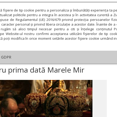
ză fişiere de tip cookie pentru a personaliza și îmbunătăți experiența ta p
alizat politicile pentru a integra în acestea și în activitatea curentă a Z
opuse de Regulamentul (UE) 2016/679 privind protecția persoanelor fizi
 caracter personal și privind libera circulație a acestor date. Înainte de 
eologie și spiritualitate
Educaţie și Cultură
Societate
rugăm să aloci timpul necesar pentru a citi și înțelege conținutul Pol
pe Website-ul nostru confirmi acceptarea utilizării fişierelor de tip cook
că poți modifica în orice moment setările acestor fişiere cookie urmând ins
An omagial
Comunicate de presă
Documentar
GDPR
ial
›
Cum a sfinţit BOR pentru prima dată Marele Mir
ru prima dată Marele Mir
ie
Februarie
Martie
Aprilie
Mai
Iunie