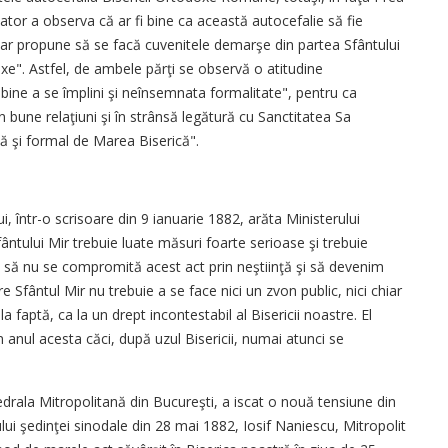
dator a observa că ar fi bine ca această autocefalie să fie
 ar propune să se facă cuvenitele demarşe din partea Sfântului
oxe". Astfel, de ambele părţi se observă o atitudine
bine a se împlini şi neînsemnata formalitate", pentru ca
bune relaţiuni şi în strânsă legătură cu Sanctitatea Sa
tă şi formal de Marea Biserică".
 într-o scrisoare din 9 ianuarie 1882, arăta Ministerului
Sfântului Mir trebuie luate măsuri foarte serioase şi trebuie
 să nu se compromită acest act prin neştiinţă şi să devenim
e Sfântul Mir nu trebuie a se face nici un zvon public, nici chiar
a faptă, ca la un drept incontestabil al Bisericii noastre. El
 anul acesta căci, după uzul Bisericii, numai atunci se
tedrala Mitropolitană din Bucureşti, a iscat o nouă tensiune din
i şedinţei sinodale din 28 mai 1882, Iosif Naniescu, Mitropolit