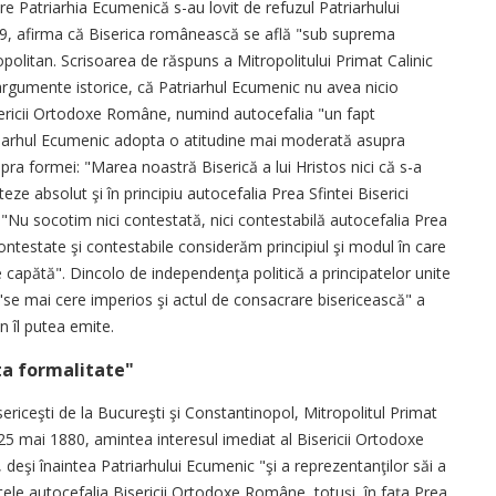
e Patriarhia Ecumenică s-au lovit de refuzul Patriarhului
1879, afirma că Biserica românească se află "sub suprema
opolitan. Scrisoarea de răspuns a Mitropolitului Primat Calinic
argumente istorice, că Patriarhul Ecumenic nu avea nicio
sericii Ortodoxe Române, numind autocefalia "un fapt
Patriarhul Ecumenic adopta o atitudine mai moderată asupra
pra formei: "Marea noastră Biserică a lui Hristos nici că s-a
ze absolut şi în principiu autocefalia Prea Sfintei Biserici
"Nu socotim nici contestată, nici contestabilă autocefalia Prea
 contestate şi contestabile considerăm principiul şi modul în care
 capătă". Dincolo de independenţa politică a principatelor unite
se mai cere imperios şi actul de consacrare bisericească" a
n îl putea emite.
ta formalitate"
ericeşti de la Bucureşti şi Constantinopol, Mitropolitul Primat
n 25 mai 1880, amintea interesul imediat al Bisericii Ortodoxe
eşi înaintea Patriarhului Ecumenic "şi a reprezentanţilor săi a
tele autocefalia Bisericii Ortodoxe Române, totuşi, în faţa Prea