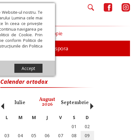
e Website-ul nostru. Te
iarului Lumina cele mai
ce în ceea ce privește
a continua navigarea pe
Opinii
Filantropie
iticii de Cookie. Prin
ie conform Politicii de
trucțiunile din Politica
In memoriam
Diaspora
Accept
Calendar ortodox
‹
›
August
Iulie
Septembrie
Octombrie
Noiembri
2026
L
M
M
J
V
S
D
01
02
03
04
05
06
07
08
09