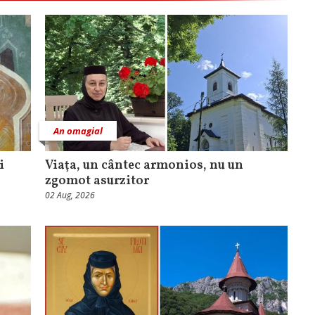
An omagial
i
Viaţa, un cântec armonios, nu un
zgomot asurzitor
02 Aug, 2026