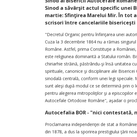
Sinod al Bisericii Autocefale Române
Sinod a săvârşit actul specific unei B
martie: Sfinţirea Marelui Mir. În tot
scrisori între cancelariile bisericeşt
"Decretul Organic pentru înfiinţarea unei auto
Cuza la 3 decembrie 1864 nu a rămas singurul 
Române. Astfel, prima Constituţie a României, d
este religiunea dominantă a Statului român. 
chiriarhie străină, păstrându-şi însă unitatea c
spirituale, canonice şi disciplinare ale Biseri
sinodală centrală, conform unei legi speciale. M
sunt aleşi după modul ce se determină prin o 
pentru alegerea mitropoliţilor şi a episcopilor epa
Autocefale Ortodoxe Române", aşadar o proclamar
Autocefalia BOR - "nici contestată, n
Proclamarea independenţei de stat a României
din 1878, a dus la sporirea prestigiului ţării no