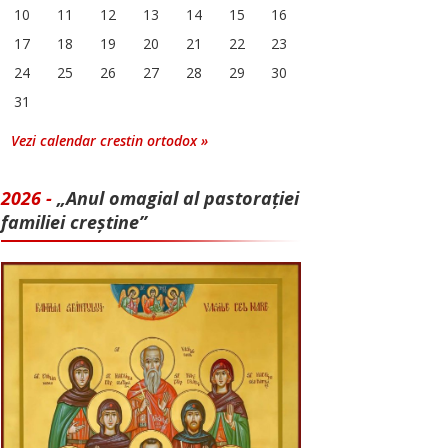
10
11
12
13
14
15
16
17
18
19
20
21
22
23
24
25
26
27
28
29
30
31
Vezi calendar crestin ortodox »
2026 -
„Anul omagial al pastorației
familiei creștine”