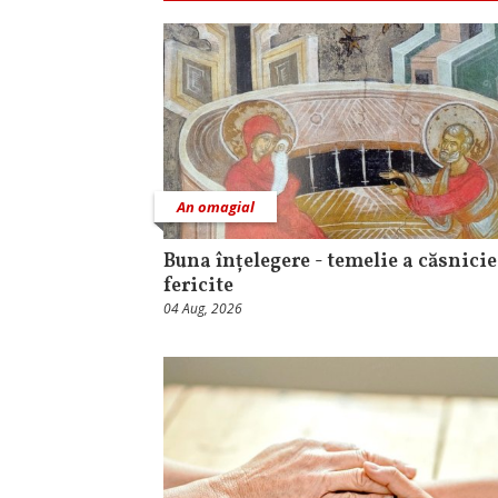
An omagial
Buna înțelegere - temelie a căsnicie
fericite
04 Aug, 2026