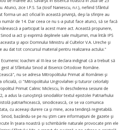
nod de marele act săvârşit în Biserica noastră în ziua de 25
. Atunci, zice I.P.S. Sa (Iosif Naniescu, n.r.), nefiind Sfântul
 forma un act oficial în această privinţă, deşi la sfinţire au
 în număr de 14. Dar ceea ce nu s-a putut face atunci, să se facă
ânească a participat la acest mare act. Această propunere,
inod ia act şi exprimă deplinele sale mulţumiri, mai întâi IPS
ru aceasta şi apoi Domnului Ministru al Cultelor V.A. Ureche şi
re au dat tot concursul material pentru realizarea actului."
l Ecumenic Ioachim al III-lea se declara indignat că a trebuit să
t gest al Sfântului Sinod al Bisericii Ortodoxe Române.
icească", nu se adresa Mitropolitului Primat al României şi
oficială, ci "Mitropolitului Ungrovlahiei şi tuturor celorlalţi
politul Primat Calinic Miclescu, în deschiderea sesiunii de
 a adus la cunoştinţă sinodalilor textul epistolei Patriarhului
istolă patriarhicească, sinodicească, ce se va comunica
nstata, cu aceeaşi durere ca şi mine, acea tendinţă regretabilă.
ău Sinod, bazându-se pe nu ştim care informaţiuni de gazete şi
cute în ţeara noastră şi schimbările naturale provocate prin ele