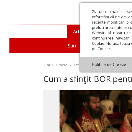
Ziarul Lumina utilizea
informăm că ne-am actu
recente modificări pr
prelucrarea datelor cu
Actualitate religioasă
T
Website-ul nostru te 
continuarea navigării 
Cookie. Nu uita totuși 
Știri
Mesaje și cuvântări
de Cookie.
Politica de Cookie
Ziarul Lumina
›
Actualitate religioasă
›
An omag
Cum a sfinţit BOR pent
st
Septembrie
Octombrie
Noiembrie
Decembrie
Ianuar