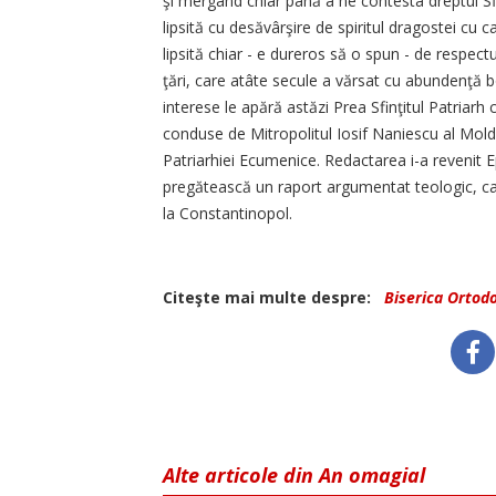
şi mergând chiar până a ne contesta dreptul Sfi
lipsită cu desăvârşire de spiritul dragostei cu 
lipsită chiar - e dureros să o spun - de respectu
ţări, care atâte secule a vărsat cu abundenţă bo
interese le apără astăzi Prea Sfinţitul Patriarh
conduse de Mitropolitul Iosif Naniescu al Mold
Patriarhiei Ecumenice. Redactarea i-a revenit
pregătească un raport argumentat teologic, cano
la Constantinopol.
Citeşte mai multe despre:
Biserica Orto
Alte articole din An omagial