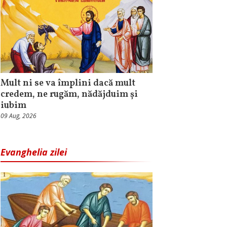
Mult ni se va împlini dacă mult
credem, ne rugăm, nădăjduim și
iubim
09 Aug, 2026
Evanghelia zilei