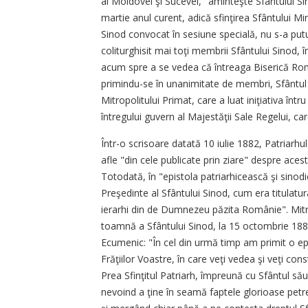
al Moldovei şi Sucevei, "aminteşte Sfântului Si
martie anul curent, adică sfinţirea Sfântului Miru
Sinod convocat în sesiune specială, nu s-a putut
coliturghisit mai toţi membrii Sfântului Sinod,
acum spre a se vedea că întreaga Biserică Rom
primindu-se în unanimitate de membri, Sfântul S
Mitropolitului Primat, care a luat iniţiativa înt
întregului guvern al Majestăţii Sale Regelui, ca
Într-o scrisoare datată 10 iulie 1882, Patriarhu
afle "din cele publicate prin ziare" despre aces
Totodată, în "epistola patriarhicească şi sinod
Preşedinte al Sfântului Sinod, cum era titulatura 
ierarhi din de Dumnezeu păzita Românie". Mitro
toamnă a Sfântului Sinod, la 15 octombrie 1882,
Ecumenic: "În cel din urmă timp am primit o ep
Frăţiilor Voastre, în care veţi vedea şi veţi co
Prea Sfinţitul Patriarh, împreună cu Sfântul s
nevoind a ţine în seamă faptele glorioase petre