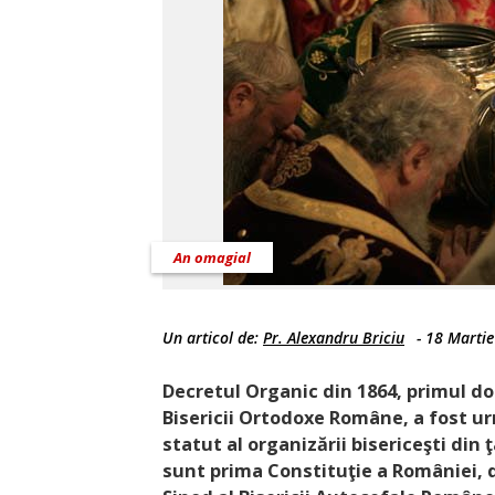
An omagial
Un articol de:
Pr. Alexandru Briciu
-
18 Martie
Decretul Organic din 1864, primul d
Bisericii Ortodoxe Române, a fost ur
statut al organizării bisericeşti din
sunt prima Constituţie a României, 