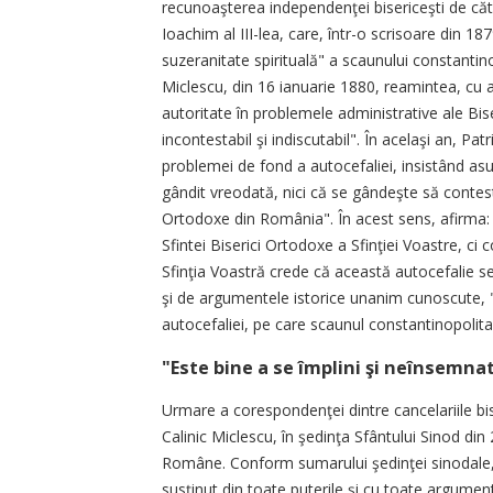
recunoaşterea independenţei bisericeşti de cătr
Ioachim al III-lea, care, într-o scrisoare din 
suzeranitate spirituală" a scaunului constantin
Miclescu, din 16 ianuarie 1880, reamintea, cu 
autoritate în problemele administrative ale Bi
incontestabil şi indiscutabil". În acelaşi an, 
problemei de fond a autocefaliei, insistând asu
gândit vreodată, nici că se gândeşte să conteste
Ortodoxe din România". În acest sens, afirma: 
Sfintei Biserici Ortodoxe a Sfinţiei Voastre, ci
Sfinţia Voastră crede că această autocefalie se
şi de argumentele istorice unanim cunoscute, "
autocefaliei, pe care scaunul constantinopolita
"Este bine a se împlini şi neînsemna
Urmare a corespondenţei dintre cancelariile bis
Calinic Miclescu, în şedinţa Sfântului Sinod di
Române. Conform sumarului şedinţei sinodale, d
susţinut din toate puterile şi cu toate argumen