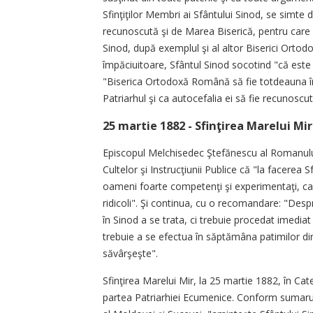
Sfinţiţilor Membri ai Sfântului Sinod, se simte 
recunoscută şi de Marea Biserică, pentru care
Sinod, după exemplul şi al altor Biserici Ortod
împăciuitoare, Sfântul Sinod socotind "că este 
"Biserica Ortodoxă Română să fie totdeauna în 
Patriarhul şi ca autocefalia ei să fie recunoscu
25 martie 1882 - Sfinţirea Marelui Mir
Episcopul Melchisedec Ştefănescu al Romanului,
Cultelor şi Instrucţiunii Publice că "la facerea 
oameni foarte competenţi şi experimentaţi, ca
ridicoli". Şi continua, cu o recomandare: "Despr
în Sinod a se trata, ci trebuie procedat imediat l
trebuie a se efectua în săptămâna patimilor din
săvârşeşte".
Sfinţirea Marelui Mir, la 25 martie 1882, în Ca
partea Patriarhiei Ecumenice. Conform sumarulu