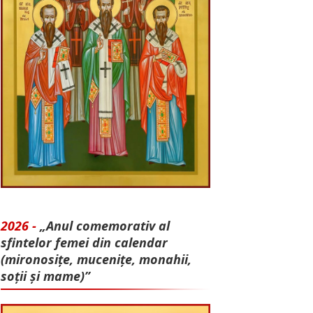
2026 -
„Anul comemorativ al
sfintelor femei din calendar
(mironosițe, mu­cenițe, monahii,
soții și mame)”