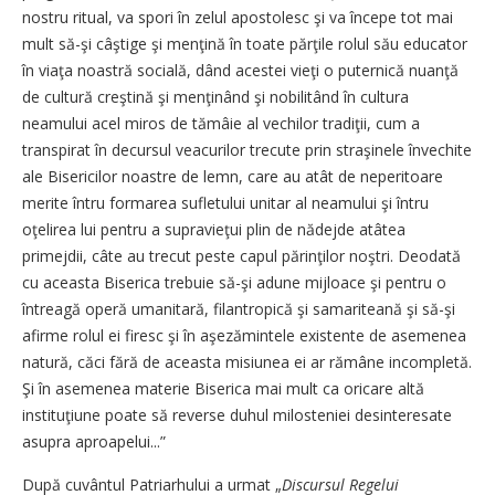
nostru ritual, va spori în zelul apostolesc şi va începe tot mai
mult să-şi câştige şi menţină în toate părţile rolul său educator
în viaţa noastră socială, dând acestei vieţi o puternică nuanţă
de cultură creştină şi menţinând şi nobilitând în cultura
neamului acel miros de tămâie al vechilor tradiţii, cum a
transpirat în decursul veacurilor trecute prin straşinele învechite
ale Bisericilor noastre de lemn, care au atât de neperitoare
merite întru formarea sufletului unitar al nea­mului şi întru
oţelirea lui pentru a supravieţui plin de nădejde atâtea
primejdii, câte au trecut peste capul părinţilor noştri. Deodată
cu aceasta Biserica trebuie să-şi adune mijloace şi pentru o
întreagă operă umanitară, filantropică şi samariteană şi să-şi
afirme rolul ei firesc şi în aşezămintele existente de asemenea
natură, căci fără de aceasta misiunea ei ar rămâne incompletă.
Şi în asemenea materie Biserica mai mult ca oricare altă
instituţiune poate să reverse duhul milosteniei desin­teresate
asupra aproapelui...”
După cuvântul Patriarhului a urmat „
Discursul Regelui