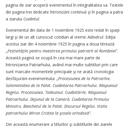
pagina de ziar acoperă evenimentul în integralitatea sa. Textele
din pagina trei dedicate întronizării continuă şi în pagina a patra
a ziarului
Cuvântul
.
Evenimentul din data de 1 noiembrie 1925 este redat în spaţii
largi şi de un alt cunoscut cotidian al vremii:
Adevărul
. Ediţia
acestui ziar din 4 noiembrie 1925 în pagina a doua titrează:
„
Festivităţile pentru Investirea primului patriarh al României
”.
Această pagină se ocupă în cea mai mare parte de
întronizarea Patriarhului, având mai multe subtitluri prin care
sunt marcate momentele principale şi ne arată cronologia
desfăşurării evenimentului: „
Procesiunea de la Patriarhie.
Solemnitatea de la Palat.
Cuvântarea Patriarhului.
Răspunsul
Regelui.
Procesiunea. Tedeumul. Cuvântările. Răspunsul
Patriarhului. Dejunul de la Cameră. Cuvântarea Primului
Ministru. Banchetul de la Palat. Discursul Regelui. Vizita
patriarhului Miron Cristea la şcoala ortodoxă”.
Din această enumerare a titlurilor şi subtitlurile din ziarele