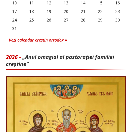
10
11
12
13
14
15
16
17
18
19
20
21
22
23
24
25
26
27
28
29
30
31
Vezi calendar crestin ortodox »
2026 -
„Anul omagial al pastorației familiei
creștine”