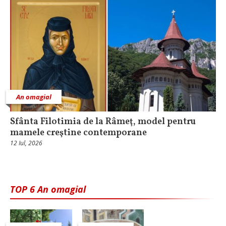
An omagial
Sfânta Filotimia de la Râmeţ, model pentru
mamele creştine contemporane
12 Iul, 2026
TOP 6 An omagial