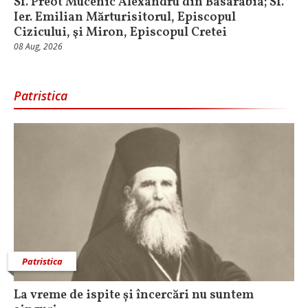
Sf. Preot Mucenic Alexandru din Basarabia; Sf.
Ier. Emilian Mărturisitorul, Episcopul
Cizicului, şi Miron, Episcopul Cretei
08 Aug, 2026
Patristica
Patristica
La vreme de ispite și încercări nu suntem