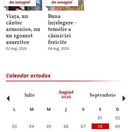
An omagial
An omagial
Viaţa, un
Buna
cântec
înțelegere -
armonios, nu
temelie a
un zgomot
căsniciei
asurzitor
fericite
02 Aug, 2026
04 Aug, 2026
Calendar ortodox
‹
›
August
Iulie
Septembrie
O
2026
L
M
M
J
V
S
D
01
02
03
04
05
06
07
08
09