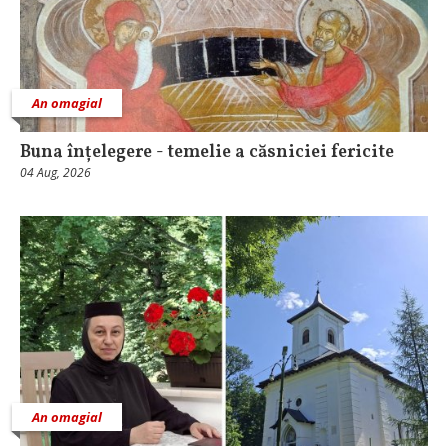
An omagial
Buna înțelegere - temelie a căsniciei fericite
04 Aug, 2026
An omagial