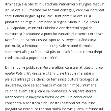
dimineaţa s-a oficiat în Catedrala Patriarhiei o liturghie festivă”,
iar „la ora 10 jumătate s-a format cortegiul, care s-a îndreptat
spre Palatul Regal”. Ajunși aici, sunt primiţi la ora 11 și
jumătate de regele Ferdinand şi regina Maria în Sala Tronului.
„Al. Lapedatu, ministrul Cultelor a citit decretul regal de
investire şi înscăunare a primului Patriarh al Bisericii Ortodoxe
Române, dr. Miron Cristea. Apoi M. S. Regele, luând cârja
pastorală, a înmânat-o Sanctităţii Sale rostind formula
sacramentală şi urându-i să păstorească în pace turma drept
credincioasă a poporului român”.
Din rândurile publicaţiei
Aurora
aflăm că a urmat „
Cuvântarea
noului Patriarh
”, din care cităm: „...ne trebuie mai întâi o
pleiadă întreagă de clerici cu temeinică cultură teologică şi
universală, care să sporească micul dar inimosul număr al
celor ce avem azi; şi care să pornească o mişcare literară
bisericească la înălţimea zilelor de azi. Sub conducerea
conştientă a acestora clerul nostru pastoral tot mai bine
pregătit va introduce tot mai multă evlavie şi artă în frumosul