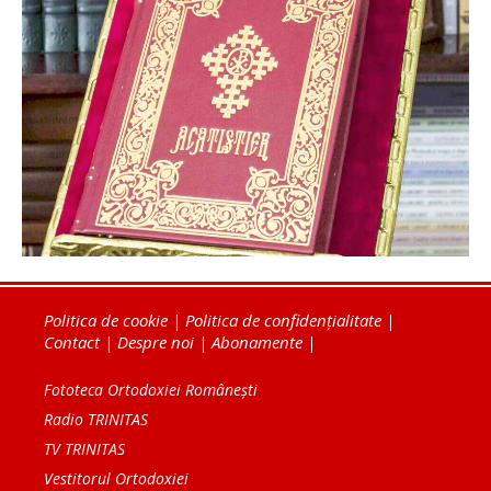
Politica de cookie
|
Politica de confidențialitate
|
Contact
|
Despre noi
|
Abonamente
|
Fototeca Ortodoxiei Românești
Radio TRINITAS
TV TRINITAS
Vestitorul Ortodoxiei