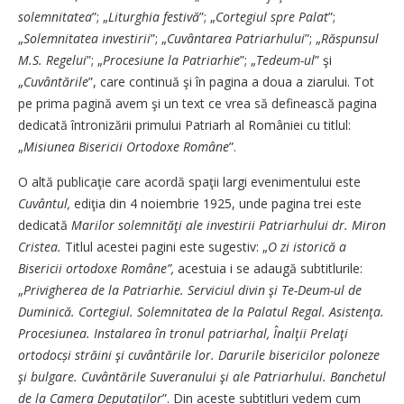
solemnitatea
”; „
Liturghia festivă
”; „
Cortegiul spre Palat
”;
„
Solemnitatea investirii
”; „
Cuvântarea Patriarhului
”; „
Răspunsul
M.S. Regelui
”; „
Procesiune la Patriarhie
”; „
Tedeum-ul
” şi
„
Cuvântările
”, care continuă şi în pagina a doua a ziarului. Tot
pe prima pagină avem şi un text ce vrea să definească pagina
dedicată întronizării primului Patriarh al României cu titlul:
„
Misiunea Bisericii Ortodoxe Române
”.
O altă publicaţie care acordă spaţii largi evenimentului este
Cuvântul,
ediţia din 4 noiembrie 1925, unde pagina trei este
dedicată
Marilor solemnităţi ale investirii Patriarhului dr. Miron
Cristea.
Titlul acestei pagini este sugestiv: „
O zi istorică a
Bisericii ortodoxe Române”,
acestuia i se adaugă subtitlu­rile:
„
Privigherea de la Patriarhie. Serviciul divin şi Te-Deum-ul de
Duminică. Cortegiul. Solemnitatea de la Palatul Regal. Asistenţa.
Procesiunea. Instalarea în tronul patriarhal, Înalţii Prelaţi
ortodocși străini şi cuvântările lor. Darurile bisericilor poloneze
şi bulgare. Cuvântările Suveranului şi ale Patriarhului. Banchetul
de la Camera Deputaţilor
”. Din aceste subtitluri vedem cum