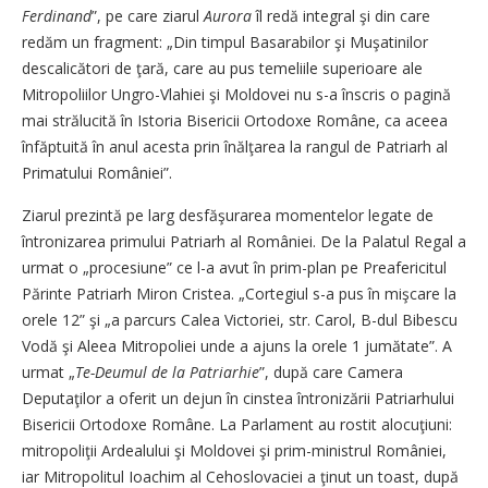
Ferdinand
”, pe care ziarul
Aurora
îl redă integral şi din care
redăm un fragment: „Din timpul Basarabilor şi Muşatinilor
descalicători de ţară, care au pus temeliile superioare ale
Mitropoliilor Ungro-Vlahiei şi Moldovei nu s-a înscris o pagină
mai strălucită în Istoria Bisericii Ortodoxe Române, ca aceea
înfăptuită în anul acesta prin înălţarea la rangul de Patriarh al
Primatului României”.
Ziarul prezintă pe larg desfăşurarea momentelor legate de
întronizarea primului Patriarh al României. De la Palatul Regal a
urmat o „procesiune” ce l-a avut în prim-plan pe Preafericitul
Părinte Patriarh Miron Cristea. „Cortegiul s-a pus în mişcare la
orele 12” şi „a parcurs Calea Victoriei, str. Carol, B-dul Bibescu
Vodă şi Aleea Mitropoliei unde a ajuns la orele 1 jumătate”. A
urmat „
Te-Deumul de la Patriarhie
”, după care Camera
Deputaţilor a oferit un dejun în cinstea întronizării Patriarhului
Bisericii Ortodoxe Române. La Parlament au rostit alocuţiuni:
mitropoliţii Ardealului şi Moldovei şi prim-ministrul României,
iar Mitropolitul Ioachim al Cehoslovaciei a ţinut un toast, după