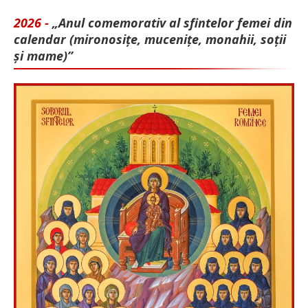
2026 -
„Anul comemorativ al sfintelor femei din
calendar (mironosițe, mu­cenițe, monahii, soții
și mame)”