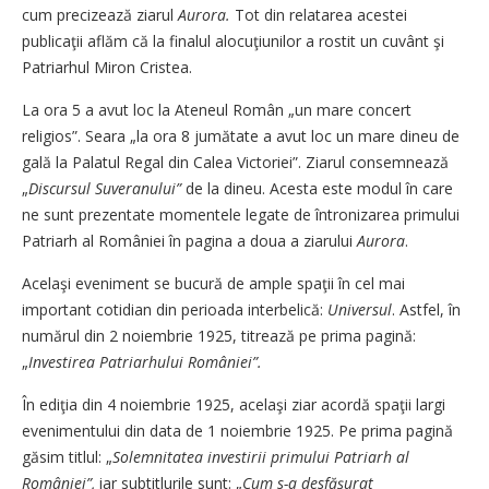
cum precizează ziarul
Aurora.
Tot din relatarea acestei
publicaţii aflăm că la finalul alocuţiunilor a rostit un cuvânt şi
Patriarhul Miron Cristea.
La ora 5 a avut loc la Ateneul Român „un mare concert
religios”. Seara „la ora 8 jumătate a avut loc un mare dineu de
gală la Palatul Regal din Calea Victoriei”. Ziarul consemnează
„
Discursul Suveranului”
de la dineu. Acesta este modul în care
ne sunt prezentate momentele legate de întronizarea primului
Patriarh al României în pagina a doua a ziarului
Aurora
.
Acelaşi eveniment se bucură de ample spaţii în cel mai
important cotidian din perioada interbelică:
Universul
. Astfel, în
numărul din 2 noiembrie 1925, titrează pe prima pagină:
„
Investirea Patriarhului României”.
În ediţia din 4 noiembrie 1925, acelaşi ziar acordă spaţii largi
evenimentului din data de 1 noiembrie 1925. Pe prima pagină
găsim titlul: „
Solemnitatea investirii primului Patriarh al
României”,
iar subtitlurile sunt: „
Cum s-a desfăşurat