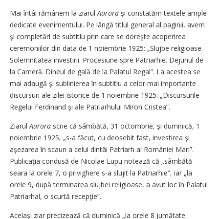
Mai întâi rămânem la ziarul
Aurora
şi constatăm textele ample
dedicate evenimentului. Pe lângă titlul general al paginii, avem
şi completări de subtitlu prin care se doreşte acoperirea
ceremoniilor din data de 1 noiembrie 1925: „Slujbe religioase.
Solemnitatea investirii. Procesiune spre Patriarhie. Dejunul de
la Cameră. Dineul de gală de la Palatul Regal”. La acestea se
mai adaugă şi sublinierea în subtitlu a celor mai importante
discursuri ale zilei istorice de 1 noiembrie 1925: „Discursurile
Regelui Ferdinand şi ale Patriarhului Miron Cristea”.
Ziarul
Aurora
scrie că sâmbătă, 31 octombrie, şi duminică, 1
noiembrie 1925, „s-a făcut, cu deosebit fast, investirea şi
aşezarea în scaun a celui dintâi Patriarh al României Mari”.
Publicaţia condusă de Nicolae Lupu notează că „sâmbătă
seara la orele 7, o privighere s-a slujit la Patriarhie”, iar „la
orele 9, după terminarea slujbei religioase, a avut loc în Palatul
Patriarhal, o scurtă recepţie”.
Acelaşi ziar precizează că duminică „la orele 8 jumătate