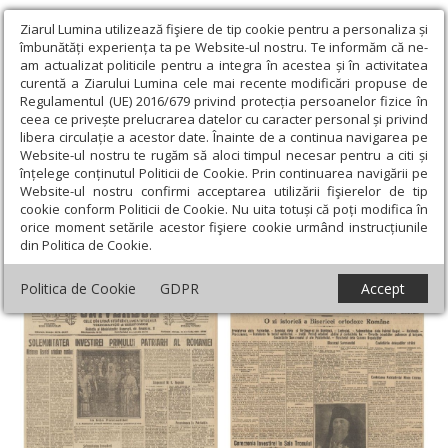
Ziarul Lumina utilizează fişiere de tip cookie pentru a personaliza și
îmbunătăți experiența ta pe Website-ul nostru. Te informăm că ne-
am actualizat politicile pentru a integra în acestea și în activitatea
curentă a Ziarului Lumina cele mai recente modificări propuse de
Regulamentul (UE) 2016/679 privind protecția persoanelor fizice în
ceea ce privește prelucrarea datelor cu caracter personal și privind
libera circulație a acestor date. Înainte de a continua navigarea pe
Website-ul nostru te rugăm să aloci timpul necesar pentru a citi și
Ziarul Lumina
›
Actualitate religioasă
›
An omagial
›
„Investirea
înțelege conținutul Politicii de Cookie. Prin continuarea navigării pe
primului Patriarh al Bisericii Române”
Website-ul nostru confirmi acceptarea utilizării fişierelor de tip
cookie conform Politicii de Cookie. Nu uita totuși că poți modifica în
„Investirea primului Patriarh al Bisericii
orice moment setările acestor fişiere cookie urmând instrucțiunile
din Politica de Cookie.
Române”
Politica de Cookie
GDPR
Accept