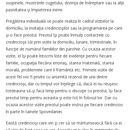
suspinele, mustrările cugetului, dorinţa de îndreptare sau la alţii
pasivitatea şi împietrirea inimii.
Pregătirea individuală se poate realiza în cadrul vizitelor la
domiciliu, la invitaţia credincioşilor sau la programarea pe care
şi-o face preotul. Preotul îşi poate înmulţi contactele cu
credincioşii săi prin vizite la domiciliu, lunare, trimestriale, în
funcţie de numărul familiilor din parohie. Cu ocazia acestor
vizite, el îşi poate întocmi liste de evidenţe pentru fiecare
familie, ocupaţia fiecărui enoriaş, starea materială, starea
morală, problemele care îi frământă etc. Primele vizite de
acest fel vor fi privite cu anumită rezervă de unii dintre
credincioşi, dar cu timpul vor înţelege că, dacă ei nu reuşesc
totdeauna să-şi facă timp pentru o discuţie cu preotul, îşi face
preotul timp pentru aceasta şi este tot în folosul lor. Dar cu
ocazia acestor vizite preotul poate instrui pe fiecare credincios
în parte în tainele Spovedaniei.
Există credincioşi care vin şi cer să se mărturisească fără ca ei
să ştie de fapt ceea ce cer. Aceasta mai ales în momente de