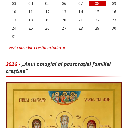
03
04
05
06
07
08
09
10
11
12
13
14
15
16
17
18
19
20
21
22
23
24
25
26
27
28
29
30
31
Vezi calendar crestin ortodox »
2026 -
„Anul omagial al pastorației familiei
creștine”