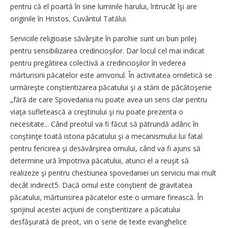
pentru că el poartă în sine luminile harului, întrucât îşi are
originile în Hristos, Cuvântul Tatălui.
Serviciile religioase săvârşite în parohie sunt un bun prilej
pentru sensibilizarea credincioşilor. Dar locul cel mai indicat
pentru pregătirea colectivă a credincioşilor în vederea
mărturisirii păcatelor este amvonul. În activitatea omiletică se
urmăreşte conştientizarea păcatului şi a stării de păcătoşenie
„fără de care Spovedania nu poate avea un sens clar pentru
viaţa sufletească a creştinului şi nu poate prezenta o
necesitate... Când preotul va fi făcut să pătrundă adânc în
conştiinţe toată istoria păcatului şi a mecanismului lui fatal
pentru fericirea şi desăvârşirea omului, când va fi ajuns să
determine ură împotriva păcatului, atunci el a reuşit să
realizeze şi pentru chestiunea spovedaniei un serviciu mai mult
decât indirect5. Dacă omul este conştient de gravitatea
păcatului, mărturisirea păcatelor este o urmare firească. În
sprijinul acestei acţiuni de conştientizare a păcatului
desfăşurată de preot, vin o serie de texte evanghelice