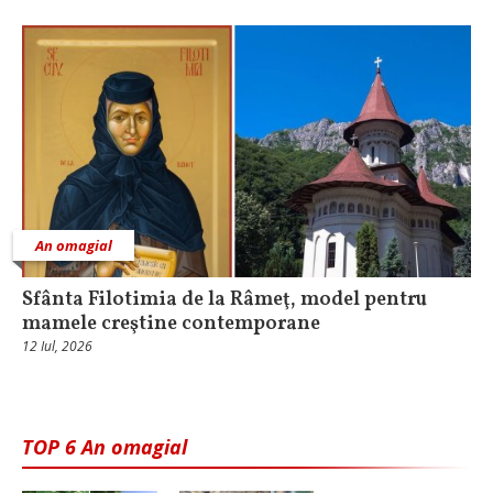
An omagial
Sfânta Filotimia de la Râmeţ, model pentru
mamele creştine contemporane
12 Iul, 2026
TOP 6 An omagial