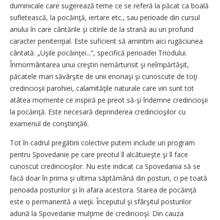
duminicale care sugerează teme ce se referă la păcat ca boală
sufletească, la pocăinţă, iertare etc., sau perioade din cursul
anului în care cântările şi citirile de la strană au un profund
caracter penitenţial. Este suficient să amintim aici rugăciunea
cântată: „Uşile pocăinţei...“, specifică perioadei Triodului.
Înmormântarea unui creştin nemărturisit şi neîmpărtăşit,
păcatele mari săvârşite de unii enoriaşi şi cunoscute de toţi
credincioşii parohiei, calamităţile naturale care vin sunt tot
atâtea momente ce inspiră pe preot să-şi îndemne credincioşii
la pocăinţă. Este necesară deprinderea credincioşilor cu
examenul de conştiinţă6.
Tot în cadrul pregătirii colective putem include un program
pentru Spovedanie pe care preotul îl alcătuieşte şi îl face
cunoscut credincioşilor. Nu este indicat ca Spovedania să se
facă doar în prima şi ultima săptămână din posturi, ci pe toată
perioada posturilor şi în afara acestora. Starea de pocăinţă
este o permanentă a vieţii. Începutul şi sfârşitul posturilor
adună la Spovedanie mulţime de credincioşi. Din cauza