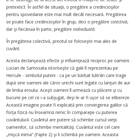
pretexte3. În astfel de situaţii, o pregătire a credincioşilor
pentru spovedanie este mai mult decât necesară. Pregătirea
se poate face credincioşilor în grup, deci o pregătire
colectivă
,
dar şi fiecăruia în parte, pregătire
individuală
.
În pregătirea colectivă, preotul se foloseşte mai ales de
cuvânt.
Acesta declanşează efecte şi influenţează reciproc pe oameni.
Lucian de Samosata istoriseşte că galii îl reprezentau pe
Hercule - simbolul puterii - ca pe un bărbat bătrân care trage
după sine oameni ale căror urechi sunt legate cu lanţuri de aur
de limba eroului. Aceşti oameni îl urmează cu plăcere şi cu
bucurie pe cel ce i-a subjugat, deşi le-ar fi uşor să se elibereze.
Această imagine poate fi explicată prin convingerea galilor că
forţa fizică nu înseamnă nimic în comparaţie cu puterea
cuvântului4. Cuvântul are putere să schimbe cursul vieţii
oamenilor, să schimbe mentalităţi. Cuvântul este cel care
„mişcă inima“ (Fapte 2) şi îi schimbă pe oameni. Aceasta