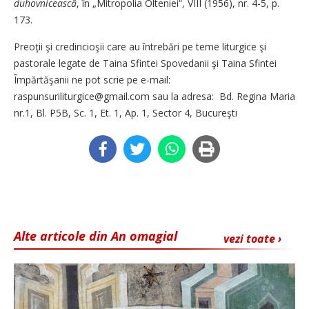
duhovnicească
, în „Mitropolia Olteniei“, VIII (1956), nr. 4-5, p.
173.
Preoţii şi credincioşii care au întrebări pe teme liturgice şi
pastorale legate de Taina Sfintei Spovedanii şi Taina Sfintei
Împărtăşanii ne pot scrie pe e-mail:
raspunsuriliturgice@gmail.com sau la adresa: Bd. Regina Maria
nr.1, Bl. P5B, Sc. 1, Et. 1, Ap. 1, Sector 4, Bucureşti
Alte articole din An omagial
vezi toate ›