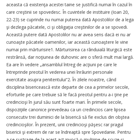
aceasta că existenţa acestei taine se justifică numai în cazul în
care creştinii se spovedesc. În cuvintele de instituire (Ioan 20,
22-23) se cuprinde nu numai puterea dată Apostolilor de a lega
şi dezlega păcatele, ci şi obligaţia creştinilor de a se spovedi.
Această putere dată Apostolilor nu ar avea sens dacă ei nu ar
cunoaşte păcatele oamenilor, iar această cunoaştere le vine
numai prin mărturisire1. Mărturisirea ca rânduială liturgică este
restrânsă, dar noţiunea de duhovnic are o sferă mult mai largă.
Ea are în vedere „ansamblul întreg de acţiuni pe care le
întreprinde preotul în vederea unei înrâuriri personale
exercitate asupra penitentului“2. În zilele noastre, când
disciplina bisericească este departe de cea a primelor secole,
eforturile pe care trebuie să le facă preotul pentru a-i ţine pe
credincioşi în jurul său sunt foarte mari. În primele secole,
dispoziţiile canonice prevedeau ca un credincios care lipsea
consecutiv trei duminici de la biserică să fie exclus din obştea
credincioşilor. În prezent, unii credincioşi păşesc rar pragul
bisericii şi extrem de rar se îndreaptă spre Spovedanie. Pentru
a se sustrage de la acest act invocă o mulţime de scuze şi