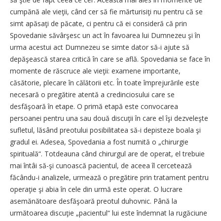
cumpănă ale vieţii, când cer să fie mărturisiţi nu pentru că se
simt apăsaţi de păcate, ci pentru că ei consideră că prin
Spovedanie săvârşesc un act în favoarea lui Dumnezeu şi în
urma acestui act Dumnezeu se simte dator să-i ajute să
depăşească starea critică în care se află. Spovedania se face în
momente de răscruce ale vieţii: examene importante,
căsătorie, plecare în călătorii etc. În toate împrejurările este
necesară o pregătire atentă a credinciosului care se
desfăşoară în etape. O primă etapă este convocarea
persoanei pentru una sau două discuţii în care el îşi dezveleşte
sufletul, lăsând preotului posibilitatea să-i depisteze boala şi
gradul ei. Adesea, Spovedania a fost numită o „chirurgie
spirituală“. Totdeauna când chirurgul are de operat, el trebuie
mai întâi să-şi cunoască pacientul, de aceea îl cercetează
făcându-i analizele, urmează o pregătire prin tratament pentru
operaţie şi abia în cele din urmă este operat. O lucrare
asemănătoare desfăşoară preotul duhovnic. Până la
următoarea discuţie „pacientul“ lui este îndemnat la rugăciune