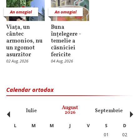
An omagial
An omagial
Viaţa, un
Buna
cântec
înțelegere -
armonios, nu
temelie a
un zgomot
căsniciei
asurzitor
fericite
02 Aug, 2026
04 Aug, 2026
Calendar ortodox
‹
›
August
Iulie
Septembrie
O
2026
L
M
M
J
V
S
D
01
02