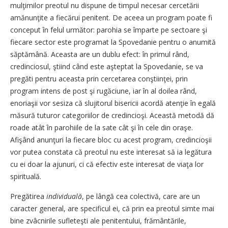
mulţimilor preotul nu dispune de timpul necesar cercetării
amănunţite a fiecărui penitent. De aceea un program poate fi
conceput în felul următor: parohia se împarte pe sectoare şi
fiecare sector este programat la Spovedanie pentru o anumită
săptămână. Aceasta are un dublu efect: în primul rând,
credinciosul, ştiind când este aşteptat la Spovedanie, se va
pregăti pentru aceasta prin cercetarea conştiinţei, prin
program intens de post şi rugăciune, iar în al doilea rând,
enoriaşii vor sesiza că slujitorul bisericii acordă atenţie în egală
măsură tuturor categoriilor de credincioşi. Această metodă dă
roade atât în parohiile de la sate cât şi în cele din oraşe.
Afişând anunţuri la fiecare bloc cu acest program, credincioşii
vor putea constata că preotul nu este interesat să ia legătura
cu ei doar la ajunuri, ci că efectiv este interesat de viaţa lor
spirituală.
Pregătirea
individuală
, pe lângă cea colectivă, care are un
caracter general, are specificul ei, că prin ea preotul simte mai
bine zvâcnirile sufleteşti ale penitentului, frământările,