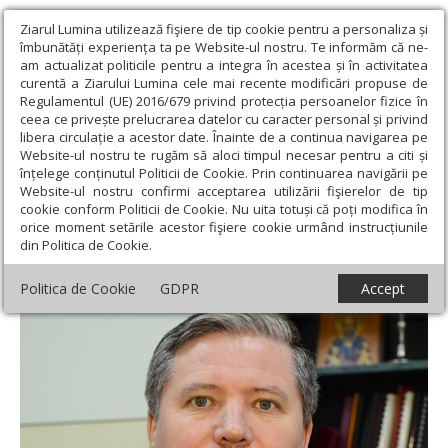
Ziarul Lumina utilizează fişiere de tip cookie pentru a personaliza și
îmbunătăți experiența ta pe Website-ul nostru. Te informăm că ne-
am actualizat politicile pentru a integra în acestea și în activitatea
curentă a Ziarului Lumina cele mai recente modificări propuse de
Regulamentul (UE) 2016/679 privind protecția persoanelor fizice în
ceea ce privește prelucrarea datelor cu caracter personal și privind
libera circulație a acestor date. Înainte de a continua navigarea pe
Website-ul nostru te rugăm să aloci timpul necesar pentru a citi și
Ziarul Lumina
›
Actualitate religioasă
›
An omagial
›
Cum îşi
înțelege conținutul Politicii de Cookie. Prin continuarea navigării pe
pregăteşte preotul duhovnic credincioşii în vederea mărturisirii?
Website-ul nostru confirmi acceptarea utilizării fişierelor de tip
cookie conform Politicii de Cookie. Nu uita totuși că poți modifica în
Cum îşi pregăteşte preotul duhovnic
orice moment setările acestor fişiere cookie urmând instrucțiunile
din Politica de Cookie.
credincioşii în vederea mărturisirii?
Politica de Cookie
GDPR
Accept