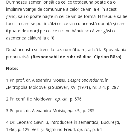
Dumnezeu semenilor săi ca cel ce totdeauna poate da o
împlinire voinţei de comuniune a celor ce vin la el în acest
gând, sau o poate naşte în cei ce vin de formă. El trebuie să fie
focul la care se pot încălzi cei ce vin cu această dorinţă şi care
îi poate dezmorţi pe cei ce nici nu bănuiesc că vor găsi o
asemenea căldură la el“8.
După aceasta se trece la faza următoare, adică la Spovedania
propriu-zisă.
(Responsabil de rubrică diac. Ciprian Bâra)
Note:
1 Pr. prof. dr. Alexandru Moisiu,
Despre Spovedanie
, în
„Mitropolia Moldovei şi Sucevei“, XVI (1971), nr. 3-4, p. 287.
2 Pr. conf. Ilie Moldovan,
op. cit
., p. 576.
3 Pr. prof. dr. Alexandru Moisiu,
op. cit.
, p. 285.
4 Dr. Leonard Gavriliu, Introducere în semantică, Bucureşti,
1966, p. 129. Vezi şi: Sigmund Freud,
op. cit.
, p. 64.