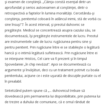
şi examen de conştiinţă. „Căinţa constă esenţial dintr-un
aprofundat şi serios autoexamen al conştiinţei, dintr-o
retrospectivă a faptelor în lumina moralităţii. Cercetându-şi
conştiinţa, penitentul coboară în adâncul inimii, stă de vorbă cu
sine însuşi“7. În acest interval, şi preotul duhovnic se
pregăteşte. Medicul se concentrează asupra cazului său, se
documentează, îşi pregăteşte instrumentele de lucru. Preotul
are instrumentele sale de lucru: rugăciunea pentru sine şi
pentru penitent. Prin rugăciune între ei se stabileşte o legătură
harică şi o intimă legătură sufletească. Prin rugăciune între ei
se interpune Hristos, Cel care va fi prezent şi în timpul
Spovedaniei „în chip nevăzut“. Apoi se documentează cu
argumente şi învăţături, deci cu un tratament potrivit cu boala
penitentului, acţiune ce-i este uşurată de discuţiile purtate cu el
în prealabil.
Sintetizând putem spune că „... duhovnicul trebuie să
dovedească prin permanenta lui disponibilitate, prin puterea lui
de trezire a duhului de comuniune, că e omul rânduit de