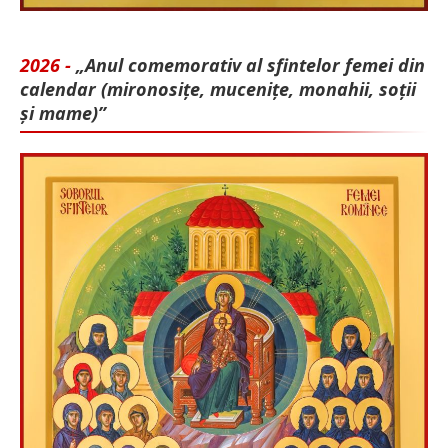
2026 -
„Anul comemorativ al sfintelor femei din
calendar (mironosițe, mu­cenițe, monahii, soții
și mame)”