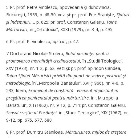
5 Pr. prof. Petre Vintilescu, Spovedania şi duhovnicia,
Bucureşti, 1939, p. 48-50; vezi şi: pr. prof. Ene Branişte,
Sfaturi
şi îndemnuri..
., p. 625; pr. prof. Constantin Galeriu,
Taine,
Mărturisiri
, în „Ortodoxia“, XXXI (1979), nr. 3-4, p. 495.
6 Pr. prof. P. Vintilescu,
op. cit.
, p. 47.
7 Doctorand Nicolae Stoleru,
Rolul pocăinţei pentru
promovarea moralităţii credinciosului
, în „Studii Teologice“,
XXV (1973), nr. 1-2, p. 62. Vezi şi: pr. prof. Spiridon Cândea,
Taina Sfintei Mărurisiri privită din punct de vedere pastoral şi
metodologic
, în „Mitropolia Banatului“, XVI (1966), nr. 4-6, p.
233; Idem,
Examenul de conştiinţă - element important în
pregătirea penitentului pentru mărturisire
, în „Mitropolia
Banatului“, XII (1962), nr. 9-12, p. 714; pr. Constantin Galeriu,
Sensul creştin al Pocăinţei
, în „Studii Teologice“, XIX (1967), nr.
9-12, pp. 675, 677, 680.
8 Pr. prof. Dumitru Stăniloae,
Mărturisirea, mijloc de creştere