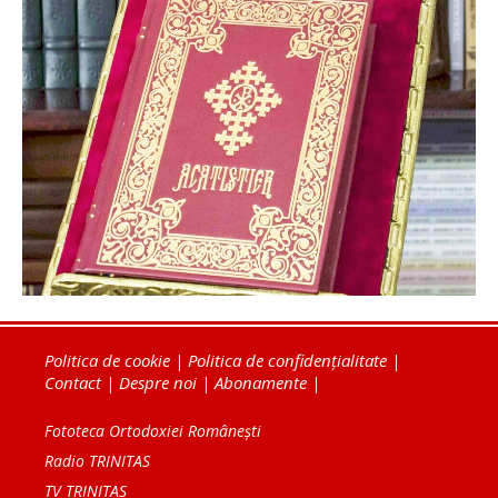
Politica de cookie
|
Politica de confidențialitate
|
Contact
|
Despre noi
|
Abonamente
|
Fototeca Ortodoxiei Românești
Radio TRINITAS
TV TRINITAS