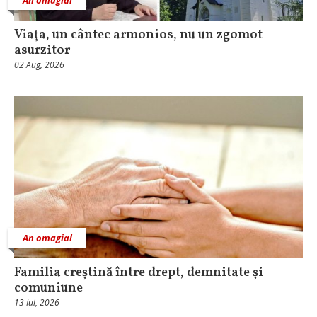
An omagial
Viaţa, un cântec armonios, nu un zgomot
asurzitor
02 Aug, 2026
An omagial
Familia creștină între drept, demnitate și
comuniune
13 Iul, 2026