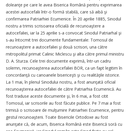
doleanţe pe care le avea Biserica Română pentru exprimarea
acestei autocefalii într-o formă stabilă, care să aibă şi
confirmarea Patriarhiei Ecumenice. În 20 aprilie 1885, Sinodul
nostru a trimis scrisoarea oficială de recunoaştere a
autocefaliei, iar la 25 aprilie s-a convocat Sinodul Patriarhal şi
s-au întocmit trei documente fundamentale: Tomosul de
recunoaştere a autocefaliei şi două scrisori, una către
mitropolitul primat Calinic Miclescu şi alta către primul ministru
D. A. Sturza. Cele trei documente exprimă, într-un cadru
solemn, recunoaşterea autocefaliei BOR, ca un fapt legitim în
concordanţă cu canoanele bisericeşti şi cu realităţile istorice.
La 1 mai, în plenul Sinodului nostru, a fost anunţată oficial
recunoaşterea autocefaliei de către Patriarhia Ecumenică. Au
fost traduse aceste documente şi, în 6 mai, a fost citit
Tomosul, iar scrisorile au fost făcute publice. Pe 7 mai a fost
trimisă o scrisoare de mulţumire Patriarhiei Ecumenice, pentru
gestul recunoaşterii. Toate Bisericile Ortodoxe au fost
anunţate că, de acum, Biserica Română este Biserică soră cu