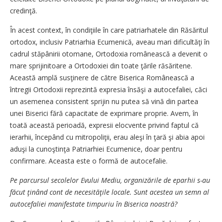
credinţă.
În acest context, în condiţiile în care patriarhatele din Răsăritul
ortodox, inclusiv Patriarhia Ecumenică, aveau mari dificultăţi în
cadrul stăpânirii otomane, Ortodoxia românească a devenit o
mare sprijinitoare a Ortodoxiei din toate ţările răsăritene.
Această amplă susţinere de către Biserica Românească a
întregii Ortodoxii reprezintă expresia însăşi a autocefaliei, căci
un asemenea consistent sprijin nu putea să vină din partea
unei Biserici fără capacitate de exprimare proprie. Avem, în
toată această perioadă, expresii elocvente privind faptul că
ierarhii, începând cu mitropoliţii, erau aleşi în ţară şi abia apoi
aduşi la cunoştinţa Patriarhiei Ecumenice, doar pentru
confirmare. Aceasta este o formă de autocefalie.
Pe parcursul secolelor Evului Mediu, organizările de eparhii s-au
făcut ţinând cont de necesităţile locale. Sunt acestea un semn al
autocefaliei manifestate timpuriu în Biserica noastră?