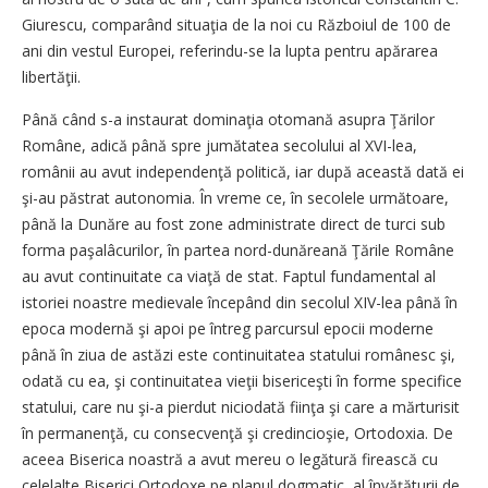
Giurescu, comparând situaţia de la noi cu Războiul de 100 de
ani din vestul Europei, referindu-se la lupta pentru apărarea
libertăţii.
Până când s-a instaurat dominaţia otomană asupra Ţărilor
Române, adică până spre jumătatea secolului al XVI-lea,
românii au avut independenţă politică, iar după această dată ei
şi-au păstrat autonomia. În vreme ce, în secolele următoare,
până la Dunăre au fost zone administrate direct de turci sub
forma paşalâcurilor, în partea nord-dunăreană Ţările Române
au avut continuitate ca viaţă de stat. Faptul fundamental al
istoriei noastre medievale începând din secolul XIV-lea până în
epoca modernă şi apoi pe întreg parcursul epocii moderne
până în ziua de astăzi este continuitatea statului românesc şi,
odată cu ea, şi continuitatea vieţii bisericeşti în forme specifice
statului, care nu şi-a pierdut niciodată fiinţa şi care a mărturisit
în permanenţă, cu consecvenţă şi credincioşie, Ortodoxia. De
aceea Biserica noastră a avut mereu o legătură firească cu
celelalte Biserici Ortodoxe pe planul dogmatic, al învăţăturii de