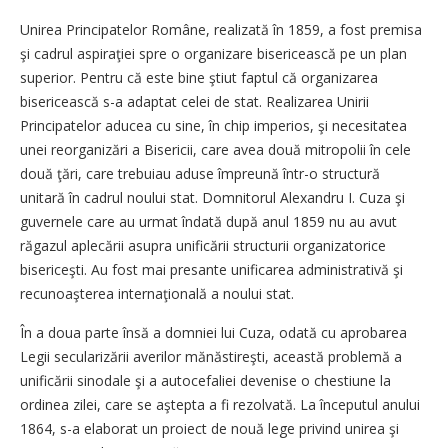
Unirea Principatelor Române, realizată în 1859, a fost premisa
şi cadrul aspiraţiei spre o organizare bisericească pe un plan
superior. Pentru că este bine ştiut faptul că organizarea
bisericească s-a adaptat celei de stat. Realizarea Unirii
Principatelor aducea cu sine, în chip imperios, şi necesitatea
unei reorganizări a Bisericii, care avea două mitropolii în cele
două ţări, care trebuiau aduse împreună într-o structură
unitară în cadrul noului stat. Domnitorul Alexandru I. Cuza şi
guvernele care au urmat îndată după anul 1859 nu au avut
răgazul aplecării asupra unificării structurii organizatorice
bisericeşti. Au fost mai presante unificarea administrativă şi
recunoaşterea internaţională a noului stat.
În a doua parte însă a domniei lui Cuza, odată cu aprobarea
Legii secularizării averilor mănăstireşti, această problemă a
unificării sinodale şi a autocefaliei devenise o chestiune la
ordinea zilei, care se aştepta a fi rezolvată. La începutul anului
1864, s-a elaborat un proiect de nouă lege privind unirea şi