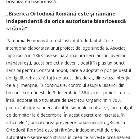
organizarea bisericească.
„Biserica Ortodoxă Română este şi rămâne
independentă de orice autoritate bisericească
străină“
Patriarhia Ecumenică a fost înştiinţată de faptul că se
intenţiona elaborarea unui proiect de lege sinodală. Asociat
faptului că în 1863 fusese luată măsura secularizării averilor
mănăstireşti, acest proiect a devenit odată în plus un punct
sensibil pentru Constantinopol, care a adoptat o poziţie destul
de rigidă, refractară faţă de acest deziderat, din cauza intenţiei
de a-şi menţine, în continuare, controlul asupra Bisericii din
teritoriile româneşti. În 3 decembrie 1864, acest proiect a fost,
însă, adoptat sub titulatura de Decretul Organic nr. 1.703,
pentru înfiinţarea unei autorităţi sinodale centrale, şi promulgat
de domnitor la 6 decembrie. În acest decret era inserată, în
articolele 1, următoarea prevedere fundamentală: „Biserica
Ortodoxă Română este şi rămâne independentă de orice
autoritate bisericească străină în ceea ce priveşte organizarea