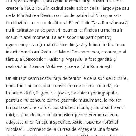
Da. Spre exemplu, Episcopiile Râmnicului şi Buzăului au fost
create la 1502-1503 în cadrul acelui sobor de la Târgovişte sau
de la Mănăstirea Dealu, condus de patriarhul Nifon, acesta
fiind invitat ca un conducător al Bisericii din Ţara Românească,
nu în calitatea sa de patriarh ecumenic, fiindcă nu mai era în
scaun în acel moment. La acel sobor au participat toţi
egumenii şi stareţii mănăstirilor din ţară şi boierii, în frunte cu
însuşi domnitorul Radu cel Mare. De asemenea, crearea, mai
târziu, a Episcopiilor Huşilor şi Argeşului a fost gândită şi
realizată în Biserica Moldovei şi cea a Ţării Româneşti.
Un alt fapt semnificativ: faţă de teritoriile de la sud de Dunăre,
unde turcii nu acceptau construirea de biserici cu turlă, ele
trebuind să fie, în general, joase, ba chiar uşor îngropate,
pentru a nu concura cumva geamiile musulmane, la noi tot
timpul bisericile au fost construite cu turlă, şi nu doar biserici
mici, ci şi unele de mari dimensiuni pentru vremea aceea,
adaptate unor funcţiuni specifice. Astfel, Biserica „Sfântul
Nicolae“ - Domnesc de la Curtea de Argeş era una foarte