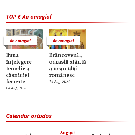
TOP 6 An omagial
An omagial
An omagial
Buna
Brâncovenii,
înțelegere -
odraslă sfântă
temelie a
a neamului
căsniciei
românesc
fericite
16 Aug, 2026
04 Aug, 2026
Calendar ortodox
August