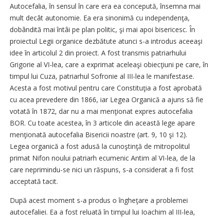
Autocefalia, în sensul în care era ea concepută, însemna mai
mult decât autonomie. Ea era sinonimă cu independenţa,
dobândită mai întâi pe plan politic, şi mai apoi bisericesc. În
proiectul Legii organice dezbătute atunci s-a introdus aceeaşi
idee în articolul 2 din proiect. A fost transmis patriarhului
Grigorie al VI-lea, care a exprimat aceleaşi obiecţiuni pe care, în
timpul lui Cuza, patriarhul Sofronie al III-lea le manifestase.
Acesta a fost motivul pentru care Constituţia a fost aprobată
cu acea prevedere din 1866, iar Legea Organică a ajuns să fie
votată în 1872, dar nu a mai menţionat expres autocefalia
BOR. Cu toate acestea, în 3 articole din această lege apare
menţionată autocefalia Bisericii noastre (art. 9, 10 şi 12).
Legea organică a fost adusă la cunoştinţă de mitropolitul
primat Nifon noului patriarh ecumenic Antim al VI-lea, de la
care neprimindu-se nici un răspuns, s-a considerat a fi fost
acceptată tacit.
După acest moment s-a produs o îngheţare a problemei
autocefaliei. Ea a fost reluată în timpul lui Ioachim al III-lea,