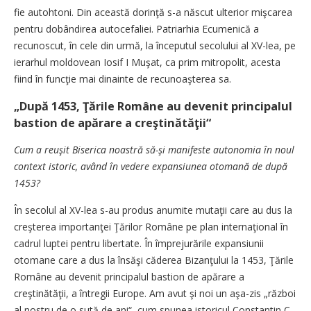
fie autohtoni. Din această dorinţă s-a născut ulterior mişcarea
pentru dobândirea autocefaliei. Patriarhia Ecumenică a
recunoscut, în cele din urmă, la începutul secolului al XV-lea, pe
ierarhul moldovean Iosif I Muşat, ca prim mitropolit, acesta
fiind în funcţie mai dinainte de recunoaşterea sa.
„După 1453, Ţările Române au devenit principalul
bastion de apărare a creştinătăţii“
Cum a reuşit Biserica noastră să-şi manifeste autonomia în noul
context istoric, având în vedere expansiunea otomană de după
1453?
În secolul al XV-lea s-au produs anumite mutaţii care au dus la
creşterea importanţei Ţărilor Române pe plan internaţional în
cadrul luptei pentru libertate. În împrejurările expansiunii
otomane care a dus la însăşi căderea Bizanţului la 1453, Ţările
Române au devenit principalul bastion de apărare a
creştinătăţii, a întregii Europe. Am avut şi noi un aşa-zis „război
al nostru de o sută de ani“, cum spunea istoricul Constantin C.