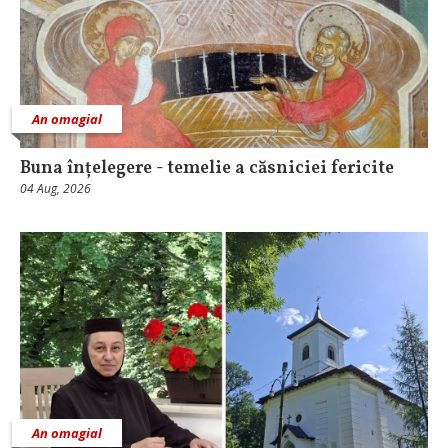
An omagial
Buna înțelegere - temelie a căsniciei fericite
04 Aug, 2026
An omagial