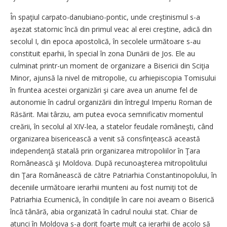
În spaţiul carpato-danubiano-pontic, unde creştinismul s-a
aşezat statornic încă din primul veac al erei creştine, adică din
secolul I, din epoca apostolică, în secolele următoare s-au
constituit eparhii, în special în zona Dunării de Jos. Ele au
culminat printr-un moment de organizare a Bisericii din Sciţia
Minor, ajunsă la nivel de mitropolie, cu arhiepiscopia Tomisului
în fruntea acestei organizări şi care avea un anume fel de
autonomie în cadrul organizării din întregul Imperiu Roman de
Răsărit. Mai târziu, am putea evoca semnificativ momentul
creării, în secolul al XIV-lea, a statelor feudale româneşti, când
organizarea bisericească a venit să consfinţească această
independenţă statală prin organizarea mitropoliilor în Ţara
Românească şi Moldova. După recunoaşterea mitropolitului
din Ţara Românească de către Patriarhia Constantinopolului, în
deceniile următoare ierarhii munteni au fost numiţi tot de
Patriarhia Ecumenică, în condiţiile în care noi aveam o Biserică
încă tânără, abia organizată în cadrul noului stat. Chiar de
atunci în Moldova s-a dorit foarte mult ca ierarhii de acolo să