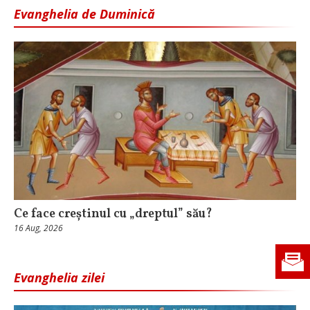
Evanghelia de Duminică
Ce face creștinul cu „dreptul” său?
16 Aug, 2026
Evanghelia zilei