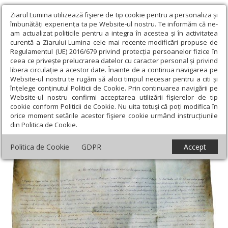
Ziarul Lumina utilizează fişiere de tip cookie pentru a personaliza și
îmbunătăți experiența ta pe Website-ul nostru. Te informăm că ne-
am actualizat politicile pentru a integra în acestea și în activitatea
curentă a Ziarului Lumina cele mai recente modificări propuse de
Regulamentul (UE) 2016/679 privind protecția persoanelor fizice în
ceea ce privește prelucrarea datelor cu caracter personal și privind
libera circulație a acestor date. Înainte de a continua navigarea pe
Website-ul nostru te rugăm să aloci timpul necesar pentru a citi și
Ziarul Lumina
›
Actualitate religioasă
›
An omagial
›
Drumul
înțelege conținutul Politicii de Cookie. Prin continuarea navigării pe
Bisericii Ortodoxe româneşti, până la autocefalie
Website-ul nostru confirmi acceptarea utilizării fişierelor de tip
cookie conform Politicii de Cookie. Nu uita totuși că poți modifica în
Drumul Bisericii Ortodoxe româneşti, până
orice moment setările acestor fişiere cookie urmând instrucțiunile
din Politica de Cookie.
la autocefalie
Politica de Cookie
GDPR
Accept