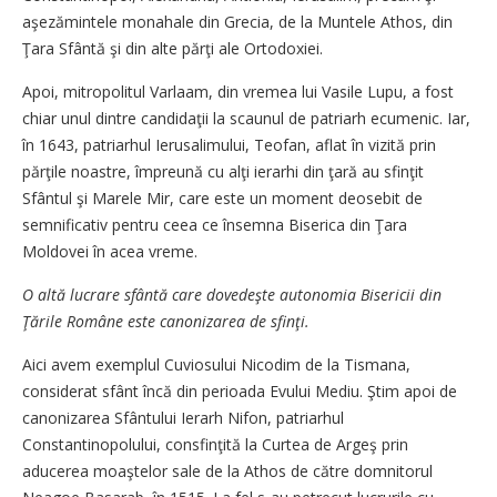
aşezămintele monahale din Grecia, de la Muntele Athos, din
Ţara Sfântă şi din alte părţi ale Ortodoxiei.
Apoi, mitropolitul Varlaam, din vremea lui Vasile Lupu, a fost
chiar unul dintre candidaţii la scaunul de patriarh ecumenic. Iar,
în 1643, patriarhul Ierusalimului, Teofan, aflat în vizită prin
părţile noastre, împreună cu alţi ierarhi din ţară au sfinţit
Sfântul şi Marele Mir, care este un moment deosebit de
semnificativ pentru ceea ce însemna Biserica din Ţara
Moldovei în acea vreme.
O altă lucrare sfântă care dovedeşte autonomia Bisericii din
Ţările Române este canonizarea de sfinţi.
Aici avem exemplul Cuviosului Nicodim de la Tismana,
considerat sfânt încă din perioada Evului Mediu. Ştim apoi de
canonizarea Sfântului Ierarh Nifon, patriarhul
Constantinopolului, consfinţită la Curtea de Argeş prin
aducerea moaştelor sale de la Athos de către domnitorul