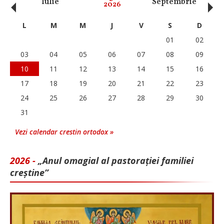
‹
›
Iulie
Septembrie
O
2026
L
M
M
J
V
S
D
01
02
03
04
05
06
07
08
09
10
11
12
13
14
15
16
17
18
19
20
21
22
23
24
25
26
27
28
29
30
31
Vezi calendar crestin ortodox »
2026 -
„Anul omagial al pastorației familiei
creștine”