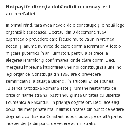
Noi paşi în direcţia dobândirii recunoaşterii
autocefaliei
În primul rând, ţara avea nevoie de o constituţie şi o nouă lege
organică bisericească. Decretul din 3 decembrie 1864
cuprindea o prevedere care făcuse multe valuri în vremea
aceea, şi anume numirea de către domn a ierarhilor. A fost o
mişcare puternică în anii următori, pentru a se trece la
alegerea ierarhilor şi confirmarea lor de către domn. Deci,
mergeau împreună întocmirea unei noi constituţii şi a unei noi
legi organice. Constituţia din 1866 are o prevedere
semnificativă la situaţia Bisericii. În articolul 21 se spunea:
„Biserica Ortodoxă Română este şi rămâne neatârnată de
orice chiriarhie străină, păstrându-şi însă unitatea cu Biserica
Ecumenică a Răsăritului în privinţa dogmelor“. Deci, aceleaşi
două idei menţionate mai înainte: unitatea din punct de vedere
dogmatic cu Biserica Constantinopolului, iar, pe de altă parte,
independenţa din punct de vedere administrativ.