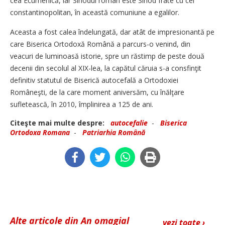
cea Ecumenică, iar Sinodul român este Sinod frate cu cel
constantinopolitan, în această comuniune a egalilor.
Aceasta a fost calea îndelungată, dar atât de impresionantă pe
care Biserica Ortodoxă Română a parcurs-o venind, din
veacuri de luminoasă istorie, spre un răstimp de peste două
decenii din secolul al XIX-lea, la capătul căruia s-a consfinţit
definitiv statutul de Biserică autocefală a Ortodoxiei
Româneşti, de la care moment aniversăm, cu înălţare
sufletească, în 2010, împlinirea a 125 de ani.
Citeşte mai multe despre:
autocefalie
-
Biserica
Ortodoxa Romana
-
Patriarhia Română
Alte articole din An omagial
vezi toate ›