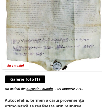
An omagial
Galerie foto (1)
Un articol de:
Augustin Păunoiu
-
09 Ianuarie 2010
Autocefalia, termen a cărui provenienţă
etimologică se regăseşte prin reunirea