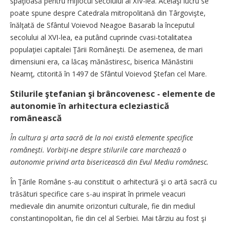
spaţioasă pentru mijlocul secolului al XIV-lea. Acelaşi lucru se
poate spune despre Catedrala mitropolitană din Târgovişte,
înălţată de Sfântul Voievod Neagoe Basarab la începutul
secolului al XVI-lea, ea putând cuprinde cvasi-totalitatea
populaţiei capitalei Ţării Româneşti. De asemenea, de mari
dimensiuni era, ca lăcaş mănăstiresc, biserica Mănăstirii
Neamţ, ctitorită în 1497 de Sfântul Voievod Ştefan cel Mare.
Stilurile ştefanian şi brâncovenesc - elemente de
autonomie în arhitectura ecleziastică
românească
În cultura şi arta sacră de la noi există elemente specifice
româneşti. Vorbiţi-ne despre stilurile care marchează o
autonomie privind arta bisericească din Evul Mediu românesc.
În Ţările Române s-au constituit o arhitectură şi o artă sacră cu
trăsături specifice care s-au inspirat în primele veacuri
medievale din anumite orizonturi culturale, fie din mediul
constantinopolitan, fie din cel al Serbiei. Mai târziu au fost şi