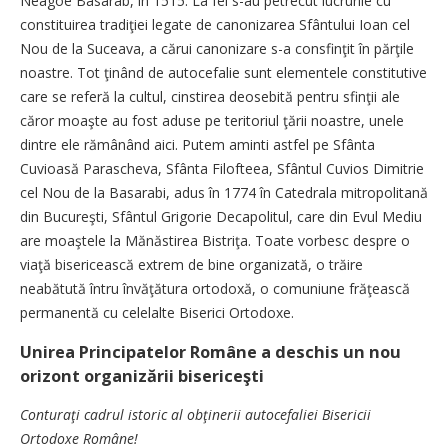
Neagoe Basarab, în 1515. La fel s-au petrecut lucrurile cu
constituirea tradiţiei legate de canonizarea Sfântului Ioan cel
Nou de la Suceava, a cărui canonizare s-a consfinţit în părţile
noastre. Tot ţinând de autocefalie sunt elementele constitutive
care se referă la cultul, cinstirea deosebită pentru sfinţii ale
căror moaşte au fost aduse pe teritoriul ţării noastre, unele
dintre ele rămânând aici. Putem aminti astfel pe Sfânta
Cuvioasă Parascheva, Sfânta Filofteea, Sfântul Cuvios Dimitrie
cel Nou de la Basarabi, adus în 1774 în Catedrala mitropolitană
din Bucureşti, Sfântul Grigorie Decapolitul, care din Evul Mediu
are moaştele la Mănăstirea Bistriţa. Toate vorbesc despre o
viaţă bisericească extrem de bine organizată, o trăire
neabătută întru învăţătura ortodoxă, o comuniune frăţească
permanentă cu celelalte Biserici Ortodoxe.
Unirea Principatelor Române a deschis un nou
orizont organizării bisericeşti
Conturaţi cadrul istoric al obţinerii autocefaliei Bisericii
Ortodoxe Române!