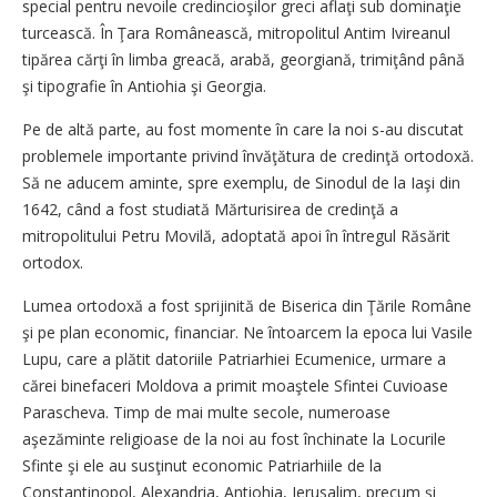
special pentru nevoile credincioşilor greci aflaţi sub dominaţie
turcească. În Ţara Românească, mitropolitul Antim Ivireanul
tipărea cărţi în limba greacă, arabă, georgiană, trimiţând până
şi tipografie în Antiohia şi Georgia.
Pe de altă parte, au fost momente în care la noi s-au discutat
problemele importante privind învăţătura de credinţă ortodoxă.
Să ne aducem aminte, spre exemplu, de Sinodul de la Iaşi din
1642, când a fost studiată Mărturisirea de credinţă a
mitropolitului Petru Movilă, adoptată apoi în întregul Răsărit
ortodox.
Lumea ortodoxă a fost sprijinită de Biserica din Ţările Române
şi pe plan economic, financiar. Ne întoarcem la epoca lui Vasile
Lupu, care a plătit datoriile Patriarhiei Ecumenice, urmare a
cărei binefaceri Moldova a primit moaştele Sfintei Cuvioase
Parascheva. Timp de mai multe secole, numeroase
aşezăminte religioase de la noi au fost închinate la Locurile
Sfinte şi ele au susţinut economic Patriarhiile de la
Constantinopol, Alexandria, Antiohia, Ierusalim, precum şi