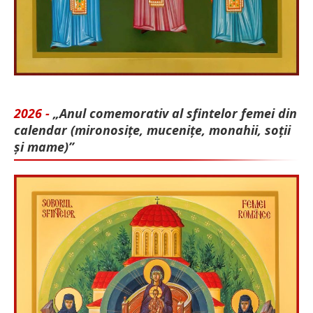
2026 -
„Anul comemorativ al sfintelor femei din
calendar (mironosițe, mu­cenițe, monahii, soții
și mame)”