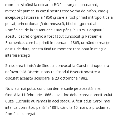
moment şi până la ridicarea BOR la rang de patriarhat,
mitropolit primat. În cazul nostru este vorba de Nifon, care-şi
începuse păstorirea la 1850 şi care a fost primul mitropolit ce a
purtat, prin ordonanţă domnească, titlul de „primat al
României“, de la 11 ianuarie 1865 până în 1875. Conţinutul
acestui decret organic a fost făcut cunoscut şi Patriarhiei
Ecumenice, care l-a primit în februarie 1865, urmând o reacţie
destul de dură, acesta fiind un moment tensionat în relaţiile
interbisericeşti.
Scrisoarea trimisă de Sinodul convocat la Constantinopol era
nefavorabilă Bisericii noastre. Sinodul Bisericii noastre a
discutat această scrisoare la 23 octombrie 1882.
Nu s-au mai putut continua demersurile pe această linie,
fiindcă la 11 februarie 1866 a avut loc debarcarea domnitorului
Cuza. Lucrurile au rămas în acel stadiu. A fost adus Carol, mai
întâi ca domnitor, până în 1881, când la 10 mai s-a proclamat
România ca regat.