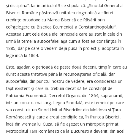
şi disciplina“. Iar în articolul 3 se stipula că: „Sinodul General al
Bisericii Române păstrează unitatea dogmatică a sfintei
credinţe ortodoxe cu Marea Biserică de Răsărit prin
coînţelegere cu Biserica Ecumenică a Constantinopolului“.
Acestea sunt cele două idei principale care au stat în cele din
urmă la temelia autocefaliei aşa cum a fost ea consfinţită în
1885, dar pe care o vedem deja pusă în proiect şi adoptată în
lege încă la 1864.
Este, aşadar, o perioadă de peste două decenii, timp în care au
durat aceste tratative până la recunoaşterea oficială, dar
autocefalia, din punctul nostru de vedere, era considerată un
fapt existent şi care nu trebuia decât să fie consfinţit de
Patriarhia Ecumenică. Decretul Organic din 1864, supranumit,
într-un context mai larg, Legea Sinodală, este temeiul pe care
s-a constituit un Sinod Unit al Bisericilor din Moldova şi Ţara
Românească şi care a creat condiţiile ca, în fruntea Bisericii,
încă din vremea lui Cuza, să fie aşezat un mitropolit primat.
Mitropolitul Ţării Româneşti de la Bucureşti a devenit, din acel