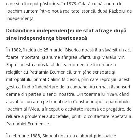
care şi-a început păstorirea în 1878. Odată cu păstorirea lui
Ioachim suntem într-o nouă realitate istorică, după Războiul de
Independenţă.
Dobândirea independenţei de stat atrage după
sine independenţa bisericească
În 1882, în ziua de 25 martie, Biserica noastră a săvârşit un act
foarte important, şi anume sfinţirea Sfântului şi Marelui Mir.
Faptul acesta a dus la al doilea moment de încordare a
relaţiilor cu Patriarhia Ecumenică, trimiţând scrisoare şi
mitropolitului primat Calinic Miclescu, prin care reproşau acest
gest ca fiind o îndepărtare de la canoane. Au urmat răspunsuri
demne din partea Bisericii noastre. Din toamna lui 1884, când
a avut loc urcarea pe tronul de la Constantinopol a patriarhului
Ioachim al IV-lea, a început o activitate intensă de pregătire, de
reluare a problemei autocefaliei, printr-o contactare repetată a
Patriarhiei Ecumenice.
În februarie 1885, Sinodul nostru a elaborat principalele