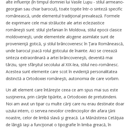
alte influenţe (în timpul domniei lui Vasile Lupu - stilul armeano-
georgian sau chiar barocul), toate topite într-o sinteză specific
românească, unde elementul tradiţional prevalează. Formele
de exprimare cele mai strălucite ale artei ecleziastice
româneşti sunt: stilul ştefanian în Moldova, stilul epocii clasice
moldoveneşti, unde elementele alogene asimilate sunt de
provenienţă gotică, şi stilul brâncovenesc în Ţara Românească,
unde barocul joacă rolul goticului de înainte. Aici se creează
sinteza extraordinară a artei brâncoveneşti, devenită mai
târziu, spre sfârşitul secolului al XIX-lea, stilul neo-românesc.
Acestea sunt elemente care scot în evidenţă personalitatea
distinctă a Ortodoxiei româneşti, autonomia de care vorbim.
Un alt element care întăreşte ceea ce am spus mai sus este
susţinerea, prin cărţile tipărite, a Ortodoxiei de pretutindeni.
Noi am avut un tipar cu multe cărţi care nu erau destinate doar
uzului intern, ci servea nevoilor credincioşilor din afara ţării
noastre, celor de limbă slavă şi greacă. La Mănăstirea Cetăţuia
de lângă Iaşi a funcţionat o tipografie în limba greacă, în