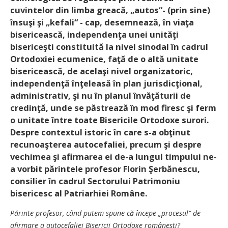
cuvintelor din limba greacă, „autos“- (prin sine)
însuşi şi „kefali“ - cap, desemnează, în viaţa
bisericească, independenţa unei unităţi
bisericeşti constituită la nivel sinodal în cadrul
Ortodoxiei ecumenice, faţă de o altă unitate
bisericească, de acelaşi nivel organizatoric,
independenţă înţeleasă în plan jurisdicţional,
administrativ, şi nu în planul învăţăturii de
credinţă, unde se păstrează în mod firesc şi ferm
o unitate între toate Bisericile Ortodoxe surori.
Despre contextul istoric în care s-a obţinut
recunoaşterea autocefaliei, precum şi despre
vechimea şi afirmarea ei de-a lungul timpului ne-
a vorbit părintele profesor Florin Şerbănescu,
consilier în cadrul Sectorului Patrimoniu
bisericesc al Patriarhiei Române.
Părinte profesor, când putem spune că începe „procesul“ de
afirmare a autocefaliei Bisericii Ortodoxe româneşti?