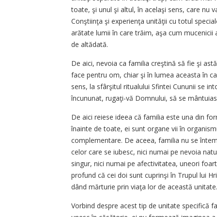
toate, şi unul şi altul, în acelaşi sens, care nu 
Conştiinţa şi experienţa unităţii cu totul special
arătate lumii în care trăim, aşa cum mucenicii 
de altădată.
De aici, nevoia ca familia creştină să fie şi a
face pentru om, chiar şi în lumea aceasta în c
sens, la sfârşitul ritualului Sfintei Cununii se i
încununat, rugaţi-vă Domnului, să se mântuiasc
De aici reiese ideea că familia este una din fo
înainte de toate, ei sunt organe vii în organismul
complementare. De aceea, familia nu se întemei
celor care se iubesc, nici numai pe nevoia natu
singur, nici numai pe afectivitatea, uneori foa
profund că cei doi sunt cuprinşi în Trupul lui Hri
dând mărturie prin viaţa lor de această unitate
Vorbind despre acest tip de unitate specifică f