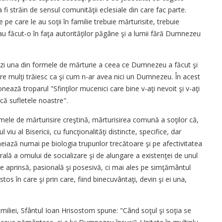
va fi străin de sensul comunităţii eclesiale din care fac parte.
e pe care le au soţii în familie trebuie mărturisite, trebuie
au făcut-o în faţa autorităţilor păgâne şi a lumii fără Dumnezeu
stăzi una din formele de mărturie a ceea ce Dumnezeu a făcut şi
are mulţi trăiesc ca şi cum n-ar avea nici un Dumnezeu. În acest
ntonează troparul "Sfinţilor mucenici care bine v-aţi nevoit şi v-aţi
ă sufletele noastre".
rmele de mărturisire creştină, mărturisirea comună a soţilor că,
 viu al Bisericii, cu funcţionalităţi distincte, specifice, dar
ază numai pe biologia trupurilor trecătoare şi pe afectivitatea
rală a omului de socializare şi de alungare a existenţei de unul
rte aprinsă, pasională şi posesivă, ci mai ales pe simţământul
stos în care şi prin care, fiind binecuvântaţi, devin şi ei una,
.
amiliei, Sfântul Ioan Hrisostom spune: "Când soţul şi soţia se