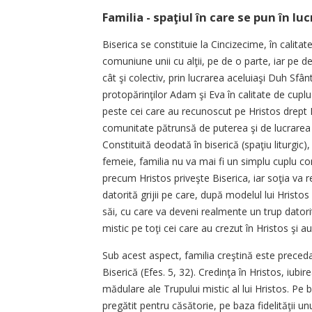
Familia - spaţiul în care se pun în lu
Biserica se constituie la Cincizecime, în cali
comuniune unii cu alţii, pe de o parte, iar pe d
cât şi colectiv, prin lucrarea aceluiaşi Duh Sfâ
protopărinţilor Adam şi Eva în calitate de cupl
peste cei care au recunoscut pe Hristos drept Fi
comunitate pătrunsă de puterea şi de lucrarea l
Constituită deodată în biserică (spaţiu liturgic)
femeie, familia nu va mai fi un simplu cuplu conju
precum Hristos priveşte Biserica, iar soţia va 
datorită grijii pe care, după modelul lui Hristos 
săi, cu care va deveni realmente un trup dator
mistic pe toţi cei care au crezut în Hristos şi a
Sub acest aspect, familia creştină este precedat
Biserică (Efes. 5, 32). Credinţa în Hristos, iubi
mădulare ale Trupului mistic al lui Hristos. Pe ba
pregătit pentru căsătorie, pe baza fidelităţii u