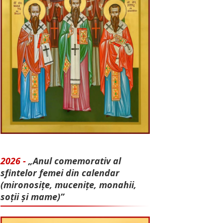
2026 -
„Anul comemorativ al
sfintelor femei din calendar
(mironosițe, mu­cenițe, monahii,
soții și mame)”