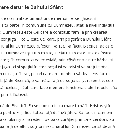
crare darurile Duhului Sfânt
tate de comunitate umană unde membrii ei se găsesc în
e altă parte, în comuniune cu Dumnezeu, atât la nivel individual,
nt. Dumnezeu este Cel care a constituit familia prin crearea
u conjugal. Tot El este Cel care, prin pogorârea Duhului Sfânt
u al lui Dumnezeu (Efeseni, 4; 13), i-a făcut Biserică, adică o
ui Dumnezeu şi Trup mistic, al cărui Cap este Hristos însuşi.
, dar şi în comunitatea eclesială, prin căsătoria dintre bărbat şi
gal, ci şi spaţiul în care soţul îşi va privi şi va preţui soţia,
recunoaşte în soţ pe cel care are menirea să dea sens familiei
faţă de Biserică, o va arăta faţă de soţia sa şi, respectiv, copiii
ită aceluiaşi Duh care face membre funcţionale ale Trupului său
u primit Botezul.
ă de Biserică. Ea se constituie ca mare taină în Hristos şi în
rea pentru El şi fidelitatea faţă de învăţătura Sa fac din oameni
za iubirii şi a încrederii, pe baza curăţiei prin care cei doi s-au
nuia faţă de altul, soţii primesc harul lui Dumnezeu ca să devină