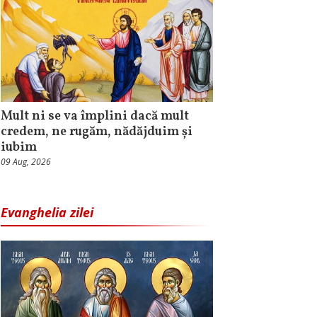
Mult ni se va împlini dacă mult
credem, ne rugăm, nădăjduim și
iubim
09 Aug, 2026
Evanghelia zilei