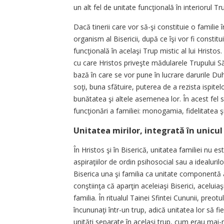
un alt fel de unitate funcţională în interiorul Tru
Dacă tinerii care vor să-şi constituie o familie
organism al Bisericii, după ce îşi vor fi constit
funcţională în acelaşi Trup mistic al lui Hristos. 
cu care Hristos priveşte mădularele Trupului Său 
bază în care se vor pune în lucrare darurile Duh
soţi, buna sfătuire, puterea de a rezista ispitel
bunătatea şi altele asemenea lor. În acest fel s
funcţionări a familiei: monogamia, fidelitatea şi
Unitatea mirilor, integrată în unicul 
În Hristos şi în Biserică, unitatea familiei nu e
aspiraţiilor de ordin psihosocial sau a idealuri
Biserica una şi familia ca unitate componentă a 
conştiinţa că aparţin aceleiaşi Biserici, aceluia
familia. În ritualul Tainei Sfintei Cununii, preot
încununaţi într-un trup, adică unitatea lor să fie
unităţi separate în acelaşi trup, cum erau mai-