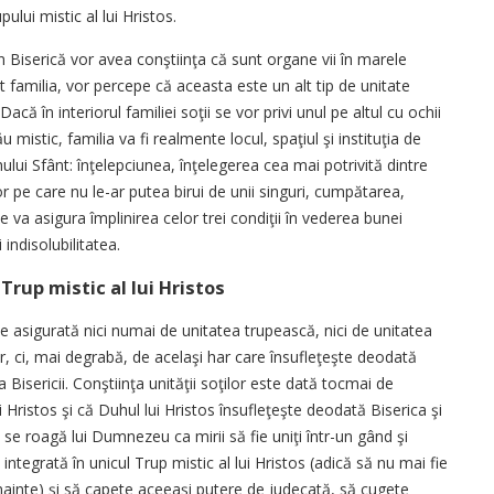
pului mistic al lui Hristos.
 în Biserică vor avea conştiinţa că sunt organe vii în marele
uit familia, vor percepe că aceasta este un alt tip de unitate
Dacă în interiorul familiei soţii se vor privi unul pe altul cu ochii
mistic, familia va fi realmente locul, spaţiul şi instituţia de
ului Sfânt: înţelepciunea, înţelegerea cea mai potrivită dintre
or pe care nu le-ar putea birui de unii singuri, cumpătarea,
e va asigura împlinirea celor trei condiţii în vederea bunei
 indisolubilitatea.
Trup mistic al lui Hristos
ste asigurată nici numai de unitatea trupească, nici de unitatea
lor, ci, mai degrabă, de acelaşi har care însufleţeşte deodată
Bisericii. Conştiinţa unităţii soţilor este dată tocmai de
şi Hristos şi că Duhul lui Hristos însufleţeşte deodată Biserica şi
ul se roagă lui Dumnezeu ca mirii să fie uniţi într-un gând şi
 integrată în unicul Trup mistic al lui Hristos (adică să nu mai fie
nainte) şi să capete aceeaşi putere de judecată, să cugete