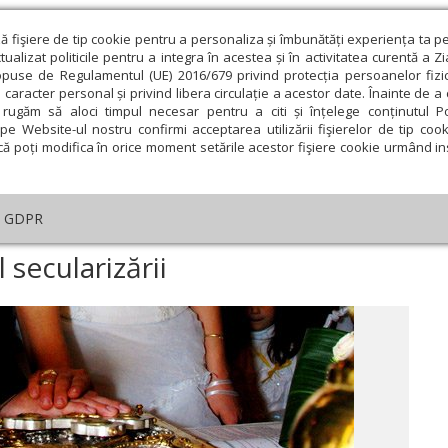
ză fişiere de tip cookie pentru a personaliza și îmbunătăți experiența ta p
alizat politicile pentru a integra în acestea și în activitatea curentă a Z
opuse de Regulamentul (UE) 2016/679 privind protecția persoanelor fizi
 caracter personal și privind libera circulație a acestor date. Înainte de 
eologie și spiritualitate
Educaţie și Cultură
Societate
rugăm să aloci timpul necesar pentru a citi și înțelege conținutul Pol
pe Website-ul nostru confirmi acceptarea utilizării fişierelor de tip cook
că poți modifica în orice moment setările acestor fişiere cookie urmând ins
An omagial
Comunicate de presă
Documentar
GDPR
ial
›
Familia creştină şi riscul secularizării
l secularizării
ie
Februarie
Martie
Aprilie
Mai
Iunie