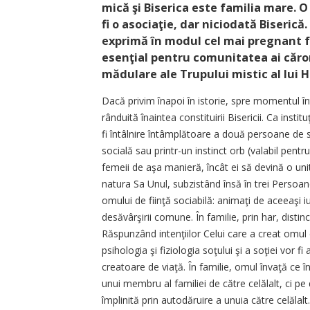
mică şi Biserica este familia mare. O
fi o asociaţie, dar niciodată Biserică
exprimă în modul cel mai pregnant fa
esenţial pentru comunitatea ai căror
mădulare ale Trupului mistic al lui Hri
Dacă privim înapoi în istorie, spre momentul înt
rânduită înaintea constituirii Bisericii. Ca ins
fi întâlnire întâmplătoare a două persoane de s
socială sau printr-un instinct orb (valabil pentr
femeii de aşa manieră, încât ei să devină o uni
natura Sa Unul, subzistând însă în trei Persoan
omului de fiinţă sociabilă: animaţi de aceeaşi i
desăvârşirii comune. În familie, prin har, disti
Răspunzând intenţiilor Celui care a creat omul ca
psihologia şi fiziologia soţului şi a soţiei vor fi
creatoare de viaţă. În familie, omul învaţă c
unui membru al familiei de către celălalt, ci pe d
împlinită prin autodăruire a unuia către celălalt.