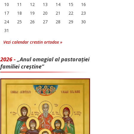
10
11
12
13
14
15
16
17
18
19
20
21
22
23
24
25
26
27
28
29
30
31
Vezi calendar crestin ortodox »
2026 -
„Anul omagial al pastorației
familiei creștine”