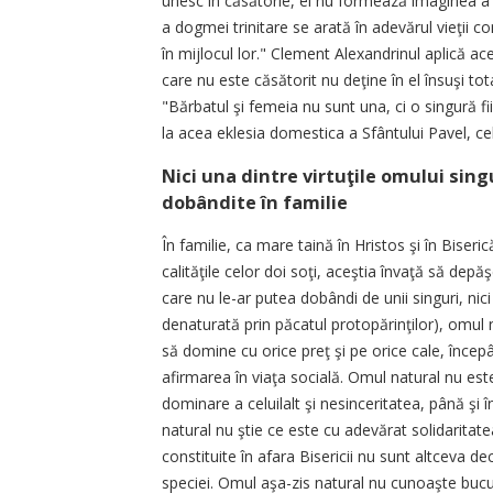
unesc în căsătorie, ei nu formează imaginea a 
a dogmei trinitare se arată în adevărul vieţii 
în mijlocul lor." Clement Alexandrinul aplică ac
care nu este căsătorit nu deţine în el însuşi tot
"Bărbatul şi femeia nu sunt una, ci o singură f
la acea eklesia domestica a Sfântului Pavel, cel
Nici una dintre virtuţile omului singu
dobândite în familie
În familie, ca mare taină în Hristos şi în Biser
calităţile celor doi soţi, aceştia învaţă să dep
care nu le-ar putea dobândi de unii singuri, nici
denaturată prin păcatul protopărinţilor), omul n
să domine cu orice preţ şi pe orice cale, încep
afirmarea în viaţa socială. Omul natural nu este 
dominare a celuilalt şi nesinceritatea, până şi în
natural nu ştie ce este cu adevărat solidaritate
constituite în afara Bisericii nu sunt altceva d
speciei. Omul aşa-zis natural nu cunoaşte bucuri