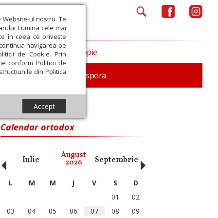
e Website-ul nostru. Te
iarului Lumina cele mai
ce în ceea ce privește
a continua navigarea pe
Opinii
Filantropie
iticii de Cookie. Prin
ie conform Politicii de
trucțiunile din Politica
In memoriam
Diaspora
Accept
Calendar ortodox
‹
›
August
Iulie
Septembrie
Octombrie
Noiembri
2026
L
M
M
J
V
S
D
01
02
03
04
05
06
07
08
09