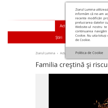
Ziarul Lumina utilizea
informăm că ne-am actu
recente modificări pr
prelucrarea datelor cu
Actualitate religioasă
T
Website-ul nostru te 
continuarea navigării 
Cookie. Nu uita totuși 
Știri
Mesaje și cuvântări
de Cookie.
Politica de Cookie
Ziarul Lumina
›
Actualitate religioasă
›
An omag
Familia creştină şi riscu
st
Septembrie
Octombrie
Noiembrie
Decembrie
Ianuar