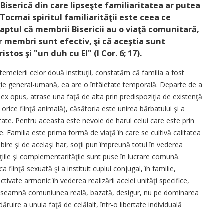
 Biserică din care lipseşte familiaritatea ar putea
. Tocmai spiritul familiarităţii este ceea ce
ptul că membrii Bisericii au o viaţă comunitară,
 membri sunt efectiv, şi că aceştia sunt
stos şi "un duh cu El" (I Cor. 6; 17).
emeierii celor două instituţii, constatăm că familia a fost
tituţie general-umană, ea are o întâietate temporală. Departe de a
ex opus, atrase una faţă de alta prin predispoziţia de existenţă
u orice fiinţă animală), căsătoria este unirea bărbatului şi a
tate. Pentru aceasta este nevoie de harul celui care este prin
e. Familia este prima formă de viaţă în care se cultivă calitatea
ubire şi de acelaşi har, soţii pun împreună totul în vederea
ncţiile şi complementarităţile sunt puse în lucrare comună.
 fiinţă sexuată şi a instituit cuplul conjugal, în familie,
 activate armonic în vederea realizării acelei unităţi specifice,
e înseamnă comuniunea reală, bazată, desigur, nu pe dominarea
ăruire a unuia faţă de celălalt, într-o libertate individuală