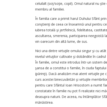
celuilalt (soţ/soţie, copil). Omul natural nu şt
membru al familiei.
În familia care a primit harul Duhului Sfânt prin
conştienţi de ceea ce înseamnă unul pentru celă
iubirea totală şi jertfelnică, fidelitatea, castita
ascultarea, smerenia, participarea neegoistă la
vin oarecum din altă lume, de sus.
Nici una dintre virtuţile omului singur şi cu a
nivelul virtuţilor cultivate şi dobândite în cadru
În familie, omul este introdus într-un sistem de
şansa de a constitui o familie, în ciuda faptului 
(părinţi). Dacă analizăm mai atent virtuţile pe
curs acestei binecuvântări şi virtuţile membrilor
pentru care Sfântul Ioan Hrisostom a numit fami
constatate în familie nu pot fi realizate nici 
deasupra naturii. De aceea, nu întâmplător Sfân
mănăstirea.