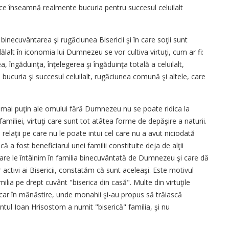
ie ce înseamnă realmente bucuria pentru succesul celuilalt
 binecuvântarea şi rugăciunea Bisericii şi în care soţii sunt
lalt în iconomia lui Dumnezeu se vor cultiva virtuţi, cum ar fi:
tea, îngăduinţa, înţelegerea şi îngăduinţa totală a celuilalt,
 bucuria şi succesul celuilalt, rugăciunea comună şi altele, care
tât mai puţin ale omului fără Dumnezeu nu se poate ridica la
l familiei, virtuţi care sunt tot atâtea forme de depăşire a naturii.
 relaţii pe care nu le poate intui cel care nu a avut niciodată
că a fost beneficiarul unei familii constituite deja de alţii
 care le întâlnim în familia binecuvântată de Dumnezeu şi care dă
 activi ai Bisericii, constatăm că sunt aceleaşi. Este motivul
lia pe drept cuvânt "biserica din casă". Multe din virtuţile
măcar în mănăstire, unde monahii şi-au propus să trăiască
tul Ioan Hrisostom a numit "biserică" familia, şi nu