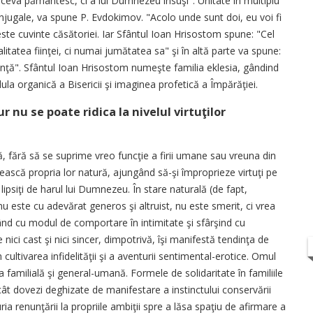
ceva pământesc, ci a lui Dumnezeu însuşi". Unitate în multiplu
conjugale, va spune P. Evdokimov. "Acolo unde sunt doi, eu voi fi
este cuvinte căsătoriei. Iar Sfântul Ioan Hrisostom spune: "Cel
alitatea fiinţei, ci numai jumătatea sa" şi în altă parte va spune:
iinţă". Sfântul Ioan Hrisostom numeşte familia eklesia, gândind
ula organică a Bisericii şi imaginea profetică a Împărăţiei.
r nu se poate ridica la nivelul virtuţilor
ică, fără să se suprime vreo funcţie a firii umane sau vreuna din
ăşească propria lor natură, ajungând să-şi împroprieze virtuţi pe
 lipsiţi de harul lui Dumnezeu. În stare naturală (de fapt,
u este cu adevărat generos şi altruist, nu este smerit, ci vrea
ând cu modul de comportare în intimitate şi sfârşind cu
nici cast şi nici sincer, dimpotrivă, îşi manifestă tendinţa de
 cultivarea infidelităţii şi a aventurii sentimental-erotice. Omul
a familială şi general-umană. Formele de solidaritate în familiile
ecât dovezi deghizate de manifestare a instinctului conservării
a renunţării la propriile ambiţii spre a lăsa spaţiu de afirmare a