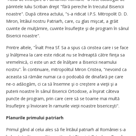
părintele Iuliu Scriban drept "fără pereche în trecutul Bisericii
noastre". După citirea actului, "s-a ridicat I.P.S. Mitropolit D. D.
Miron, întâiul nostru Patriarh, care, cu glas mişcat, a grăit
cuvinte de mulţămire, cuvinte însufleţite şi de program în sânul
Bisericii noastre".
Printre altele, "Înalt Prea Sf. Sa a spus că cinstea care i se face
şi înălţimea la care este ridicat nu se îndreaptă către fiinţa sa
vremelnică, ci este un act de înălţare a Bisericii neamului
nostru". În continuare, mitropolitul Miron Cristea, "nevoind ca
aceasta să rămâie numai ca o podoabă de dinafară pe care
ne-o adăogăm, ci ca să însemne şi o creştere a vieţii şi a
puterii noastre în sânul Bisericii Ortodoxe, a înşirat câteva
puncte de program, prin care cere să se toarne mai multă
însufleţire şi înviorare în ramurile vieţii noastre bisericeşti".
Planurile primului patriarh
Primul gând al celui ales să fie întâiul patriarh al României s-a