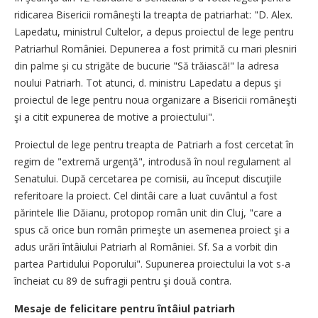
ridicarea Bisericii româneşti la treapta de patriarhat: "D. Alex.
Lapedatu, ministrul Cultelor, a depus proiectul de lege pentru
Patriarhul României. Depunerea a fost primită cu mari plesniri
din palme şi cu strigăte de bucurie "Să trăiască!" la adresa
noului Patriarh. Tot atunci, d. ministru Lapedatu a depus şi
proiectul de lege pentru noua organizare a Bisericii româneşti
şi a citit expunerea de motive a proiectului".
Proiectul de lege pentru treapta de Patriarh a fost cercetat în
regim de "extremă urgenţă", introdusă în noul regulament al
Senatului. După cercetarea pe comisii, au început discuţiile
referitoare la proiect. Cel dintâi care a luat cuvântul a fost
părintele Ilie Dăianu, protopop român unit din Cluj, "care a
spus că orice bun român primeşte un asemenea proiect şi a
adus urări întâiului Patriarh al României. Sf. Sa a vorbit din
partea Partidului Poporului". Supunerea proiectului la vot s-a
încheiat cu 89 de sufragii pentru şi două contra.
Mesaje de felicitare pentru întâiul patriarh