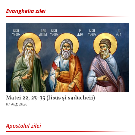
Evanghelia zilei
Matei 22, 23–33 (Iisus și saducheii)
07 Aug, 2026
Apostolul zilei