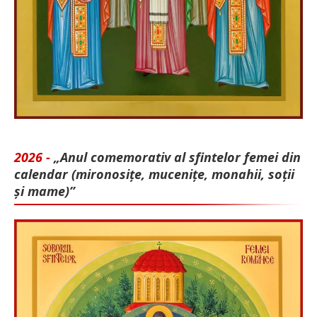
2026 -
„Anul comemorativ al sfintelor femei din
calendar (mironosițe, mu­cenițe, monahii, soții
și mame)”