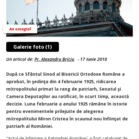
An omagial
Galerie foto (1)
Un articol de:
Pr. Alexandru Briciu
-
17 Iunie 2010
După ce Sfântul Sinod al Bisericii Ortodoxe Române a
aprobat, în şedinţa din 4 februarie 1925, ridicarea
mitropolitului primat la rang de patriarh, Senatul şi
Camera Deputaţilor au ratificat, în scurt timp, această
decizie. Luna februarie a anului 1925 rămâne în istorie
pentru evenimentele prilejuite de alegerea
mitropolitului Miron Cristea în scaunul nou înfiinţat de
patriarh al României.
"Actul de înfiinţare a Patriarhiei Române" a fost catalogat de