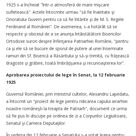
1925 s-a încheiat "într-o atmosferă de mare mişcare
sufletească". Actele întocmite urmau "să fie înaintate şi
Onoratului Guvern pentru ca să fie întărite şi de M. S. Regele
Ferdinand al României". De asemenea, s-a hotărât să se
respecte şi obiceiul de a se anunţa întâistătătorii Bisericilor
Ortodoxe surori despre înfiinţarea Patriarhiei Române, "pentru
ca şi ele să se bucure de sporul de putere al unei însemnate
ramuri din Sf. Biserică a Răsăritului şi să-şi trimită, cu frăţească
dragoste şi grăbire, toată îmbrăţişarea şi recunoaşterea lor".
Aprobarea proiectului de lege în Senat, la 12 februarie
1925
Guvernul României, prin ministrul cultelor, Alexandru Lapedatu,
a întocmit un "proiect de lege pentru ridicarea capului ierarhiei
noastre româneşti la treapta de Patriarh", document ce urma
să fie pus în discuţie pe ordinea de zi a Corpurilor Legiuitoare,
Senatul şi Camera Deputaţilor.
În şedinţa din 12 februarie a Senatului s-a votat legea pentru