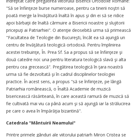
îndreptat către pregătirea viitorului Bisericii Ortodoxe Române:
"Să se înfiinţeze burse numeroase, pentru ca tinerii noştri să
poată merge la învăţătură înaltă în apus şi din ei să se ridice
apoi bărbaţii de înaltă cârmuire a Bisericii noastre şi slujitorii
pricepuţi ai Patriarhiei". O atenţie deosebită urma să primească
"Facultatea de Teologie din Bucureşti, încât ea să ajungă un
centru de învăţătură teologică ortodoxă. Pentru împlinirea
acestei trebuinţe, În. Prea Sf. Sa a propus să se înfiinţeze şi
două catedre noi: una pentru literatura teologică slavă şi alta
pentru cea grecească". Pregătirea teologică în ţara noastră
urma să fie dezvoltată şi în cadrul disciplinelor teologiei
practice. În acest sens, a propus "să se înfiinţeze, pe lângă
Patriarhia românească, o Înaltă Academie de muzică
bisericească răsăriteană, în care această ramură de muzică să
fie cultivată mai viu ca până acum şi să ajungă iar la strălucirea
pe care o avea în împărăţia bizantină".
Catedrala "Mântuirii Neamului"
Printre primele gânduri ale viitorului patriarh Miron Cristea se