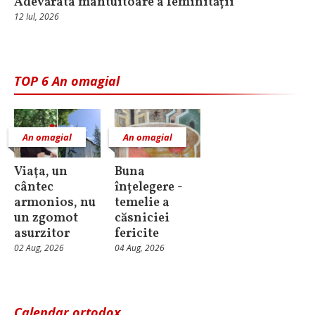
Adevărata mântuitoare a feminității
12 Iul, 2026
TOP 6 An omagial
An omagial
An omagial
Viaţa, un
Buna
cântec
înțelegere -
armonios, nu
temelie a
un zgomot
căsniciei
asurzitor
fericite
02 Aug, 2026
04 Aug, 2026
Calendar ortodox