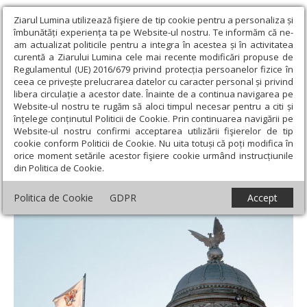
Ziarul Lumina utilizează fişiere de tip cookie pentru a personaliza și
îmbunătăți experiența ta pe Website-ul nostru. Te informăm că ne-
am actualizat politicile pentru a integra în acestea și în activitatea
curentă a Ziarului Lumina cele mai recente modificări propuse de
Regulamentul (UE) 2016/679 privind protecția persoanelor fizice în
ceea ce privește prelucrarea datelor cu caracter personal și privind
libera circulație a acestor date. Înainte de a continua navigarea pe
Website-ul nostru te rugăm să aloci timpul necesar pentru a citi și
Ziarul Lumina
›
Actualitate religioasă
›
An omagial
›
Februarie
înțelege conținutul Politicii de Cookie. Prin continuarea navigării pe
1925, luna întâiului patriarh
Website-ul nostru confirmi acceptarea utilizării fişierelor de tip
cookie conform Politicii de Cookie. Nu uita totuși că poți modifica în
Februarie 1925, luna întâiului patriarh
orice moment setările acestor fişiere cookie urmând instrucțiunile
din Politica de Cookie.
Politica de Cookie
GDPR
Accept