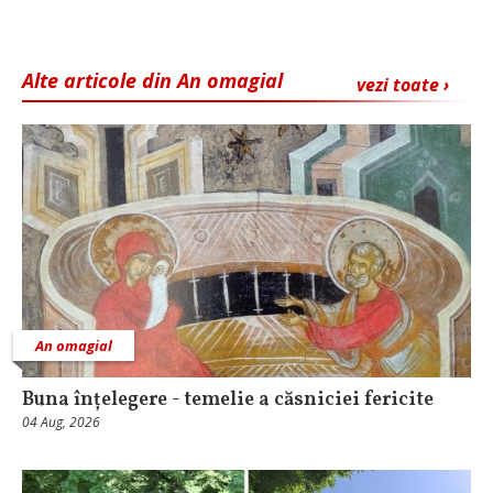
Alte articole din An omagial
vezi toate ›
An omagial
Buna înțelegere - temelie a căsniciei fericite
04 Aug, 2026