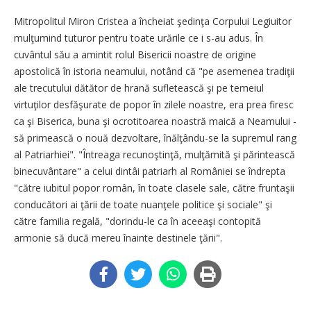
Mitropolitul Miron Cristea a încheiat şedinţa Corpului Legiuitor
mulţumind tuturor pentru toate urările ce i s-au adus. În
cuvântul său a amintit rolul Bisericii noastre de origine
apostolică în istoria neamului, notând că "pe asemenea tradiţii
ale trecutului dătător de hrană sufletească şi pe temeiul
virtuţilor desfăşurate de popor în zilele noastre, era prea firesc
ca şi Biserica, buna şi ocrotitoarea noastră maică a Neamului -
să primească o nouă dezvoltare, înălţându-se la supremul rang
al Patriarhiei". "Întreaga recunoştinţă, mulţămită şi părintească
binecuvântare" a celui dintâi patriarh al României se îndrepta
"către iubitul popor român, în toate clasele sale, către fruntaşii
conducători ai ţării de toate nuanţele politice şi sociale" şi
către familia regală, "dorindu-le ca în aceeaşi contopită
armonie să ducă mereu înainte destinele ţării".