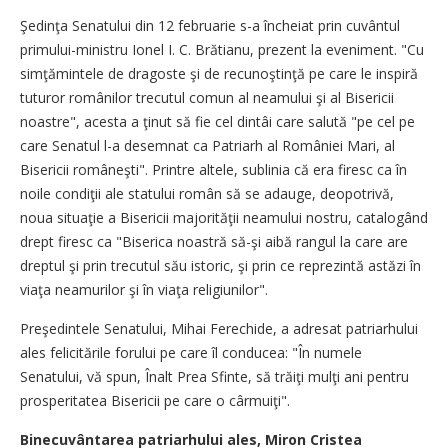
Şedinţa Senatului din 12 februarie s-a încheiat prin cuvântul
primului-ministru Ionel I. C. Brătianu, prezent la eveniment. "Cu
simţămintele de dragoste şi de recunoştinţă pe care le inspiră
tuturor românilor trecutul comun al neamului şi al Bisericii
noastre", acesta a ţinut să fie cel dintâi care salută "pe cel pe
care Senatul l-a desemnat ca Patriarh al României Mari, al
Bisericii româneşti". Printre altele, sublinia că era firesc ca în
noile condiţii ale statului român să se adauge, deopotrivă,
noua situaţie a Bisericii majorităţii neamului nostru, catalogând
drept firesc ca "Biserica noastră să-şi aibă rangul la care are
dreptul şi prin trecutul său istoric, şi prin ce reprezintă astăzi în
viaţa neamurilor şi în viaţa religiunilor".
Preşedintele Senatului, Mihai Ferechide, a adresat patriarhului
ales felicitările forului pe care îl conducea: "În numele
Senatului, vă spun, Înalt Prea Sfinte, să trăiţi mulţi ani pentru
prosperitatea Bisericii pe care o cârmuiţi".
Binecuvântarea patriarhului ales, Miron Cristea