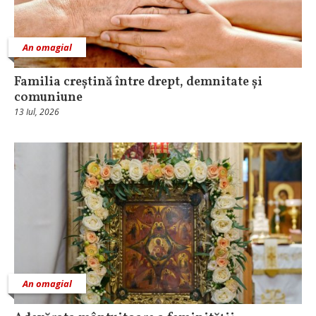
An omagial
Familia creștină între drept, demnitate și
comuniune
13 Iul, 2026
An omagial