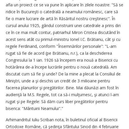
afla un proiect ce se va pune în aplicare în zilele noastre: "Să se
ridice în Bucureşti o catedrală a neamului românesc, care să
fie o mare lucrare de artă în Răsăritul nostru creştinesc". În
cursul anului 1925, gândul construirii unei catedrale a prins din
ce în ce mai mult contur, patriarhul Miron Cristea discutând în
acest sens atât cu primul-ministru Ionel I.C. Brătianu, cât şi cu
regele Ferdinand, conform "Însemnărilor personale": "L-am
rugat să fie de acord (pe Brătianu, n.r.), ca la deschiderea
Congresului la 1 ian. 1926 să începem era nouă a Bisericii cu
hotărârea de-a începe lucrările pentru o nouă catedrală. Am
discutat cum să fie şi unde? De la mine a plecat la Consiliul de
Miniştri, unde a şi deschis un credit de 3 milioane pentru
facerea planurilor şi pregătirilor. Bine. Mai dăunăzi am fost în
audienţă la M.S. Regele, tot ca să-i mulţumesc, şi atunci l-am
rugat şi pe Regele: Să dăm curs liber pregătirilor pentru
biserica: "Mântuirii Neamului"."
Arhimandritul Iuliu Scriban nota, în buletinul oficial al Bisericii
Ortodoxe Române, că şedinţa Sfântului Sinod din 4 februarie