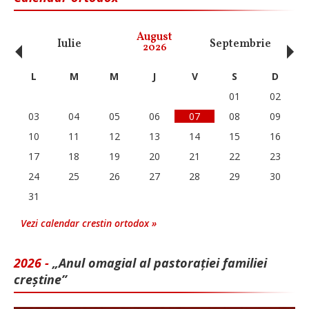
‹
›
August
Iulie
Septembrie
O
2026
L
M
M
J
V
S
D
01
02
03
04
05
06
07
08
09
10
11
12
13
14
15
16
17
18
19
20
21
22
23
24
25
26
27
28
29
30
31
Vezi calendar crestin ortodox »
2026 -
„Anul omagial al pastorației familiei
creștine”