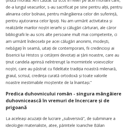
ținută morală. Am căutat să scot în relief pe acei monahi care,
de-a lungul veacurilor, s-au sacrificat pe sine pentru alții, pentru
alinarea celor bolnavi, pentru mângâierea celor din suferință,
pentru ajutorarea celor lipsiți. Nu am urmărit activitatea și
realizările marilor noștri ierarhi și călugări cărturari, ale căror
bibliografii le-au scris alte persoane mult mai competente, ci
am urmărit îndeosebi pe acei călugări anonimi, modești,
nebăgați în seamă, uitați de contemporani, fii credincioși ai
Bisericii lui Hristos și cetățeni devotați ai țării noastre, care au
ținut candela aprinsă neîntrerupt la mormintele voievozilor
noștri, care au păstrat cu fidelitate tradiția noastră milenară,
graiul, scrisul, cre­dința curată ortodoxă și toate valorile
noastre inestimabile moște­nite de la înaintași.”
Predica duhovnicului român - singura mângâiere
duhovnicească în vremuri de încercare și de
prigoană
La aceleași acuzații de lucrare „subversivă”, de subminare a
ideologiei materialiste, atee, părintele Ioanichie Bălan