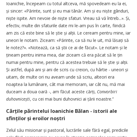
Ioanichie, începeam cu totul altceva, mă spovedeam eu la ei,
și sincer: «Părinte, sunt și eu mai tânăr. Am și eu niște gânduri,
niște ispite. Am nevoie de niște sfaturi. Vreau să vă întreb...». Și,
efectiv, multe din sfaturile date mi le-am pus în carte, fiindcă
am zis că este bine să le știe și alții. Le ceream pentru mine, iar
uneori le notam. Ziceam: «Părinte, ca să nu le uit, mă lăsați să
le notez?». «Notează, ca să știi ce ai de făcut». Le notam și le
țineam pentru inima mea, dar ziceam că era păcat să le țin
numai pentru mine, pentru că acestea trebuie să le știe și alții.
Și astfel, după ani și ani de scris cu creion, cu hârtie - uneori și
uitam, de multe ori nu aveam unde să scriu, alteori era
noaptea la lumânare, cât mai memoram, iar cât nu, mă mai
duceam a doua oară -, am făcut aceste cărți,
Convorbiri
duhov­nicești
, cu cei mai buni duhovnici ai țării noastre.”
Cărțile părintelui Ioanichie Bălan - istorii ale
sfinților și eroilor noștri
Zelul său misionar și pastoral, lucrările sale fără egal, predicile