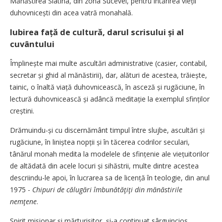
Mănăstirea Slatina, din zona Sucevei, pentru întărirea vieții
duhovnicești din acea vatră monahală.
Iubirea față de cultură, darul scrisului și al
cuvântului
Împlinește mai multe ascultări administrative (casier, contabil,
secretar și ghid al mănăstirii), dar, alături de acestea, trăiește,
tainic, o înaltă viață duhovnicească, în asceză și rugăciune, în
lectură duhovnicească și adâncă meditație la exemplul sfinților
creștini.
Drămuindu-și cu discernământ timpul între slujbe, ascultări și
rugăciune, în liniștea nopții și în tăcerea codrilor seculari,
tânărul monah medita la modelele de sfințenie ale vie­țui­torilor
de altădată din acele locuri și sihăstrii, multe dintre acestea
descriindu-le apoi, în lucrarea sa de licență în teologie, din anul
1975 -
Chipuri de călugări îmbunătăţiţi din mănăstirile
nemţene
.
Spirit misionar și mărturisitor, și-a continuat sârguincios