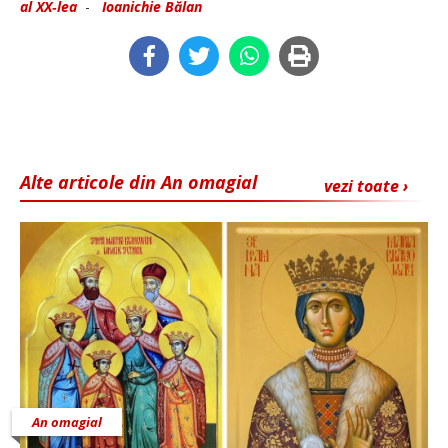
al XX‑lea
-
Ioanichie Bălan
Alte articole din An omagial
vezi toate ›
An omagial