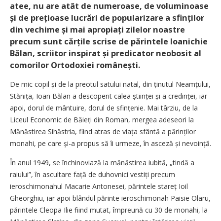
atee, nu are atât de numeroase, de voluminoase
și de prețioase lucrări de popularizare a sfinților
din vechime și mai apropiați zilelor noastre
precum sunt cărțile scrise de părintele Ioanichie
Bălan, scriitor inspirat și predicator neobosit al
comorilor Ortodoxiei românești.
De mic copil și de la preotul satului natal, din ținutul Neam­țului,
Stănița, Ioan Bălan a des­co­perit calea științei și a cre­dinței, iar
apoi, dorul de mântuire, dorul de sfin­țenie. Mai târziu, de la
Liceul Economic de Băieți din Roman, mergea adeseori la
Mănăstirea Sihăstria, fiind atras de viața sfântă a părinților
monahi, pe care și-a propus să îi urmeze, în asceză și nevoință.
În anul 1949, se închinoviază la mănăstirea iubită, „tindă a
raiului”, în ascultare față de duhovnici vestiți precum
ieroschimonahul Macarie Antonesei, părintele stareț Ioil
Gheorghiu, iar apoi blândul părinte ieroschimonah Paisie Olaru,
părintele Cleopa Ilie fiind mutat, împreună cu 30 de monahi, la