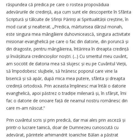
răspundea că predica pe care o rostea propovăduia
adevărurile de credință, așa cum sunt ele descoperite în Sfânta
Scriptură și tâlcuite de Sfinții Părinți ai Spiritualității creștine, în
mod curat și nealterat. „Predica, mărturisea dârzul monah,
este singura mea mângâiere duhovnicească, singura activitate
misionar-evanghelică pe care o fac din datorie, din poruncă și
din dragoste, pentru mângâierea, întărirea în dreapta credință
și învă­țătura credincioșilor noștri. (...) Cu smeritul meu cuvânt,
am socotit de datoria mea să slujesc și eu pe Cuvântul Vieții,
să împodobesc slujbele, să hrănesc poporul care vine la
biserică și să apăr, după mica mea putere, sfânta și dreapta
credință ortodoxă. Prin aceasta împlinesc mai întâi o datorie
evanghelică, apoi păstrez o tradiție milenară și, în sfârșit, îmi
fac o datorie de onoare față de nea­mul nostru românesc din
care m-am născut.”
Prin cuvântul scris și prin predică, dar mai ales prin asceză și
printr-o lucrare tainică, doar de Dumnezeu cunoscută cu
adevărat, părintele arhimandrit Ioanichie Bălan a păstrat