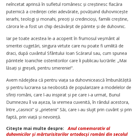
neîncetat aprinsă în sufletul românesc și creștinesc flacăra
puternică a credinței celei adevărate, povă­țuind duhovnicește
ierarhi, teologi și monahi, preoți și credin­cioși, familii creștine,
cărora le-a fost un chip desăvârșit de părinte și de duhovnic.
Iar pe toate acestea le-a acoperit în frumosul veșmânt al
smeritei cugetări, singura virtute care nu poate fi umilită de
draci, după cuvântul Sfântului Ioan Scărarul sau, cum spunea
părintele Ioanichie ostenitorilor care îi publicau lucrările: „Mai
lăsați și greșeli, pentru smerenie!”.
Avem nădejdea că pentru viața sa duhovnicească îmbună­tățită
și pentru lucrarea sa neobosită de popularizare a modelelor de
sfinți români, care l-au inspirat și pe care i-a urmat, Bunul
Dumnezeu îl va așeza, la vremea cuvenită, în rândul acestora,
între „casnicii” și „prietenii” Săi, care i-au slujit prin cuvânt și prin
faptă, prin viață și nevoință.
Citeşte mai multe despre:
Anul comemorativ al
duhovnicilor și mărturisitorilor ortodocși români din secolul