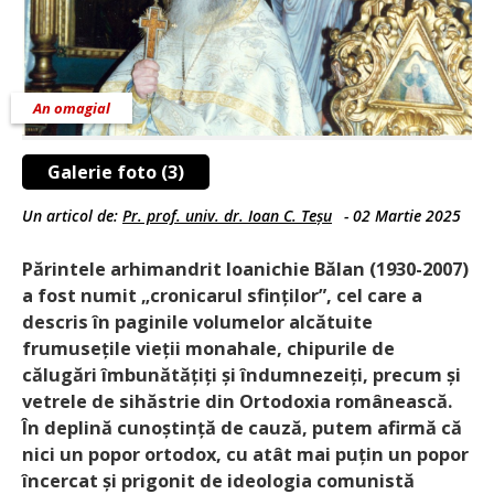
An omagial
Galerie foto (3)
Un articol de:
Pr. prof. univ. dr. Ioan C. Teșu
-
02 Martie 2025
Părintele arhimandrit Ioanichie Bălan (1930-2007)
a fost numit „cronicarul sfinților”, cel care a
descris în paginile volumelor alcătuite
frumusețile vieții monahale, chipurile de
călugări îmbunătățiți și îndumnezeiți, precum și
vetrele de sihăstrie din Ortodoxia românească.
În deplină cunoștință de cauză, putem afirmă că
nici un popor ortodox, cu atât mai puțin un popor
încercat și prigonit de ideologia comunistă