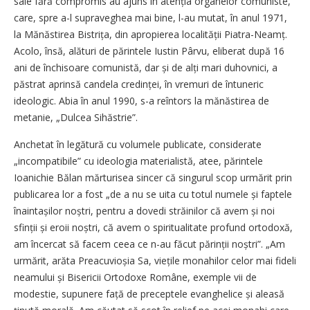
sale fără compromis au ajuns în atenția organelor comuniste,
care, spre a-l supraveghea mai bine, l-au mutat, în anul 1971,
la Mănăstirea Bistrița, din apropierea localității Piatra-Neamț.
Acolo, însă, alături de părintele Iustin Pârvu, eliberat după 16
ani de închisoare comunistă, dar și de alți mari duhovnici, a
păstrat aprinsă candela credinței, în vremuri de întuneric
ideologic. Abia în anul 1990, s-a reîntors la mănăstirea de
metanie, „Dulcea Sihăstrie”.
Anchetat în legătură cu volumele publicate, considerate
„incompatibile” cu ideologia materialistă, atee, părintele
Ioanichie Bălan mărturisea sincer că singurul scop urmărit prin
publicarea lor a fost „de a nu se uita cu to­tul numele și faptele
înain­tașilor noștri, pentru a dovedi străinilor că avem și noi
sfinții și eroii noștri, că avem o spiritualitate profund ortodoxă,
am încercat să facem ceea ce n-au făcut părinții noștri”. „Am
urmărit, arăta Preacuvioșia Sa, viețile monahilor celor mai fideli
neamului și Bisericii Ortodoxe Române, exemple vii de
modestie, supunere față de preceptele evanghelice și aleasă