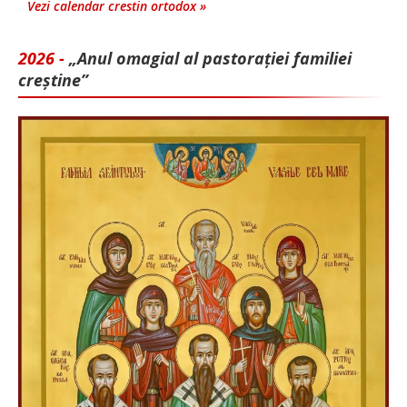
Vezi calendar crestin ortodox »
2026 -
„Anul omagial al pastorației familiei
creștine”