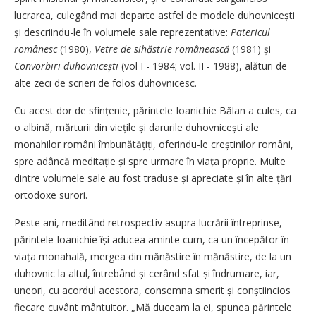
lucrarea, culegând mai departe astfel de modele duhovnicești
și descriindu-le în volumele sale reprezentative:
Patericul
românesc
(1980),
Vetre de sihăstrie românească
(1981) și
Convorbiri duhovnicești
(vol I - 1984; vol. II - 1988), alături de
alte zeci de scrieri de folos duhovnicesc.
Cu acest dor de sfințenie, părintele Ioanichie Bălan a cules, ca
o albină, mărturii din viețile și darurile duhovnicești ale
monahilor români îmbunătățiți, oferindu-le creștinilor români,
spre adâncă meditație și spre urmare în viața proprie. Multe
dintre volumele sale au fost traduse și apreciate și în alte țări
ortodoxe surori.
Peste ani, meditând retrospectiv asupra lucrării întreprinse,
părintele Ioanichie își aducea aminte cum, ca un începător în
viața monahală, mergea din mănăstire în mănăstire, de la un
duhovnic la altul, întrebând și cerând sfat și îndrumare, iar,
uneori, cu acordul acestora, consemna smerit și conștiincios
fiecare cuvânt mântuitor. „Mă duceam la ei, spunea părintele