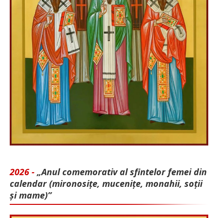
2026 -
„Anul comemorativ al sfintelor femei din
calendar (mironosițe, mu­cenițe, monahii, soții
și mame)”