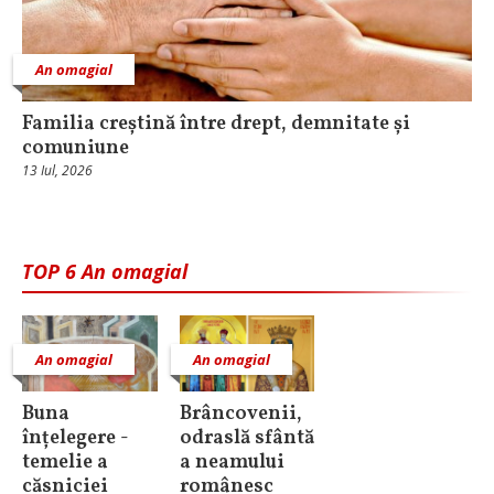
An omagial
Familia creștină între drept, demnitate și
comuniune
13 Iul, 2026
TOP 6 An omagial
An omagial
An omagial
Buna
Brâncovenii,
înțelegere -
odraslă sfântă
temelie a
a neamului
căsniciei
românesc