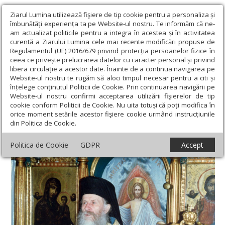
Ziarul Lumina utilizează fişiere de tip cookie pentru a personaliza și
îmbunătăți experiența ta pe Website-ul nostru. Te informăm că ne-
am actualizat politicile pentru a integra în acestea și în activitatea
curentă a Ziarului Lumina cele mai recente modificări propuse de
Regulamentul (UE) 2016/679 privind protecția persoanelor fizice în
ceea ce privește prelucrarea datelor cu caracter personal și privind
libera circulație a acestor date. Înainte de a continua navigarea pe
Website-ul nostru te rugăm să aloci timpul necesar pentru a citi și
Ziarul Lumina
›
Actualitate religioasă
›
An omagial
›
Părintele
înțelege conținutul Politicii de Cookie. Prin continuarea navigării pe
Ioanichie Bălan - în lumina sfinților și a sfințeniei
Website-ul nostru confirmi acceptarea utilizării fişierelor de tip
cookie conform Politicii de Cookie. Nu uita totuși că poți modifica în
Părintele Ioanichie Bălan - în lumina
orice moment setările acestor fişiere cookie urmând instrucțiunile
din Politica de Cookie.
sfinților și a sfințeniei
Politica de Cookie
GDPR
Accept