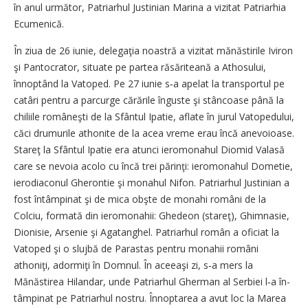
în anul următor, Patriarhul Justinian Marina a vizitat Patriarhia
Ecumenică.
În ziua de 26 iunie, delegaţia noastră a vizitat mănăstirile Iviron
şi Pantocrator, situate pe partea răsăriteană a Athosului,
înnoptând la Vatoped. Pe 27 iunie s‑a apelat la transportul pe
catâri pentru a parcurge cărările înguste şi stâncoase până la
chiliile româ­neşti de la Sfântul Ipatie, aflate în jurul Vatopedului,
căci drumurile athonite de la acea vreme erau încă anevoioase.
Stareţ la Sfântul Ipatie era atunci ieromonahul Diomid Valasă
care se nevoia acolo cu încă trei părinţi: ieromonahul Dometie,
ierodiaconul Gherontie şi monahul Nifon. Patriarhul Justinian a
fost întâmpinat şi de mica obşte de monahi români de la
Colciu, formată din ieromonahii: Ghedeon (stareţ), Ghimnasie,
Dioni­sie, Arsenie şi Agatanghel. Patri­ar­hul român a oficiat la
Vatoped şi o slujbă de Parastas pentru monahii români
athoniţi, adormiţi în Domnul. În aceeaşi zi, s‑a mers la
Mănăstirea Hilandar, unde Patriarhul Gherman al Serbiei l‑a în­
tâmpinat pe Patriarhul nostru. Înnoptarea a avut loc la Marea