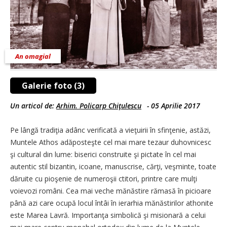
An omagial
Galerie foto (3)
Un articol de:
Arhim. Policarp Chiţulescu
-
05 Aprilie 2017
Pe lângă tradiţia adânc veri­fi­cată a vieţuirii în sfinţenie, astăzi,
Muntele Athos adă­posteşte cel mai mare tezaur duhovnicesc
şi cultural din lume: biserici construite şi pictate în cel mai
autentic stil bizantin, icoane, manuscrise, cărţi, veşminte, toate
dăruite cu pioşenie de numeroşii ctitori, printre care mulţi
voievozi români. Cea mai veche mănăstire rămasă în picioare
până azi care ocupă locul întâi în ierarhia mă­năs­tirilor athonite
este Marea Lavră. Importanţa simbolică şi misionară a celui