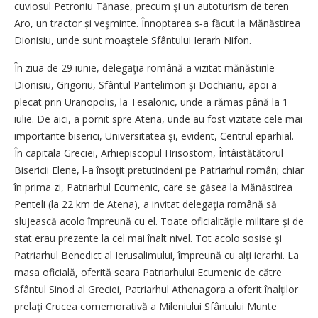
cuviosul Petroniu Tănase, precum şi un autoturism de teren
Aro, un trac­tor și veşminte. Înnoptarea s‑a făcut la Mănăstirea
Dionisiu, unde sunt moaştele Sfântului Ierarh Nifon.
În ziua de 29 iunie, delegaţia română a vizitat mănăstirile
Dionisiu, Grigoriu, Sfântul Pantelimon şi Dochiariu, apoi a
plecat prin Uranopolis, la Tesalonic, unde a rămas până la 1
iulie. De aici, a pornit spre Atena, unde au fost vizitate cele mai
importante biserici, Universitatea şi, evident, Centrul eparhial.
În capitala Greciei, Arhiepiscopul Hrisostom, Întâistă­tă­torul
Bisericii Elene, l‑a însoţit pretutindeni pe Patriarhul român; chiar
în prima zi, Patriarhul Ecumenic, care se găsea la Mănăstirea
Penteli (la 22 km de Atena), a invi­tat delegaţia română să
slujească acolo împreună cu el. Toate ofi­cia­lităţile militare şi de
stat erau prezente la cel mai înalt nivel. Tot acolo sosise şi
Patriarhul Benedict al Ierusalimului, împreună cu alţi ierarhi. La
masa oficială, oferită seara Patriarhului Ecumenic de către
Sfântul Sinod al Greciei, Patriarhul Athenagora a oferit înal­ţi­lor
prelaţi Crucea come­mo­ra­tivă a Mileniului Sfântului Munte