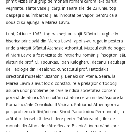
primit vizita unui grup de monahi români cărora le‑a dăruit
veşminte, sfinte vase şi cărţi. În seara zilei de 23 iunie, toţi
oaspeţii s‑au îmbarcat şi au înnoptat pe vapor, pentru ca a
doua zi să ajungă la Marea Lavră.
Luni, 24 iunie 1963, toţi oaspeţii au slujit Sfânta Liturghie în
biserica principală din Marea Lavră, apoi s‑au rugat în peştera
unde a vieţuit Sfântul Atanasie Athonitul. Muzeul atât de bogat
al Marii Lavre a fost vizitat de Patriarhul român şi însoţitorii săi,
alături de prof. Cl. Tsourkas, Ioan Kalogheru, decanul Facultăţii
de Teologie din Tesalonic, cunoscutul prof. Hatzidakis,
directorul muzeelor Bizantin şi Benaki din Atena. Seara, la
Marea Lavră a avut loc o consfătuire a prelaţilor ortodocşi
asupra unor probleme pe care le ridica societatea con­tem­
porană de atunci. Să nu uităm că atunci erau în desfăşurare la
Roma lucrările Conciliului II Vatican. Patriarhul Athenagora a
pus problema înfiinţării unui Sinod Panortodox Permanent şi a
arătat o deosebită deschidere pentru întărirea obştilor de
monahi din Athos de către fiecare Biserică, îndrumând spre