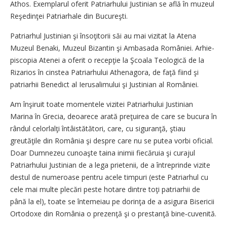
Athos. Exemplarul oferit Patriar­hului Justinian se află în muzeul
Reşedinţei Patriarhale din Bucureşti.
Patriarhul Justinian şi însoţi­to­rii săi au mai vizitat la Atena
Muzeul Benaki, Muzeul Bizantin şi Ambasada României. Arhie­
piscopia Atenei a oferit o recepţie la Şcoala Teologică de la
Rizarios în cinstea Patriarhului Athenagora, de faţă fiind şi
patriarhii Benedict al Ierusalimului şi Justinian al României.
Am înşiruit toate momentele vizitei Patriarhului Justinian
Marina în Grecia, deoarece arată preţuirea de care se bucura în
rândul celorlalţi întâistătători, care, cu siguranţă, ştiau
greutăţile din România şi despre care nu se putea vorbi oficial.
Doar Dumnezeu cunoaşte taina inimii fiecăruia şi curajul
Patriarhului Justinian de a lega prietenii, de a întreprinde vizite
destul de numeroase pentru acele timpuri (este Patriarhul cu
cele mai multe plecări peste hotare dintre toţi patriarhii de
până la el), toate se întemeiau pe dorinţa de a asigura Bisericii
Ortodoxe din România o prezenţă şi o prestanţă bine‑cuvenită.