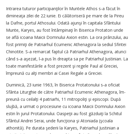
Intrarea tuturor participanţilor în Muntele Athos s‑a făcut în
dimineaţa zilei de 22 iunie. Ei călătoriseră pe mare de la Pireu
la Dafne, portul Athosului. Odată ajunşi în capitala Sfântului
Munte, Karyes, au fost întâm­pinaţi în Biserica Protaton unde
se află icoana Maicii Domnului Axion estin. La ora prânzului, au
fost primiţi de Patriarhul Ecumenic Athenagora la sediul Sfintei
Chinotite. S‑a remarcat faptul că Patriarhul Athenagora, atunci
când s‑a aşezat, l‑a pus în dreapta sa pe Patriarhul Justinian. La
toate manifestările a fost prezent şi regele Paul al Greciei,
împreună cu alţi membri ai Casei Regale a Greciei.
Duminică, 23 iunie 1963, în Biserica Protatonului s‑a oficiat
Sfânta Liturghie de către Patriar­hul Ecumenic Athenagora, îm­
preună cu ceilalţi 4 patriarhi, 11 mitropoliţi şi episcopi. După
slujbă, a urmat o procesiune cu icoana Maicii Domnului Axion
estin în jurul Protatonului. Oaspeţii au fost găzduiţi la Schitul
Sfântul Andrei Serai, unde funcţiona şi Atoniada (şcoala
athonită). Pe durata şederii la Karyes, Patriarhul Justinian a