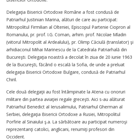
Delegaţia Bisericii Ortodoxe Române a fost condusă de
Patriarhul Justinian Marina, alături de care au participat:
Mitropolitul Firmilian al Olteniei, Episcopul Partenie Ciopron al
Romanului, pr. prof. I.G. Coman, arhim. prof. Nicolae Mladin
(viitorul Mitropolit al Ardealului), pr. Olimp Căciulă (translator) şi
arhidiaconul Mihai Marinescu de la Catedrala Patri­ar­hală din
Bucureşti. Delegaţia noastră a decolat în ziua de 20 iunie 1963
de la Bucureşti, făcând o escală la Sofia, de unde a preluat
delegaţia Bisericii Ortodoxe Bulgare, con­dusă de Patriarhul
Chiril.
Cele două delegaţii au fost întâmpinate la Atena cu onoruri
militare din partea aviaţiei regale greceşti. Aici s‑au alăturat
Patriar­hul Benedict al Ierusalimului, Patriarhul Gherman al
Serbiei, delegaţia Bisericii Ortodoxe a Rusiei, Mitropolitul
Porfirie al Sinaiului ş.a. La sărbătoare au participat numeroşi
reprezentanţi catolici, anglicani, renumiţi profesori din
Occident.