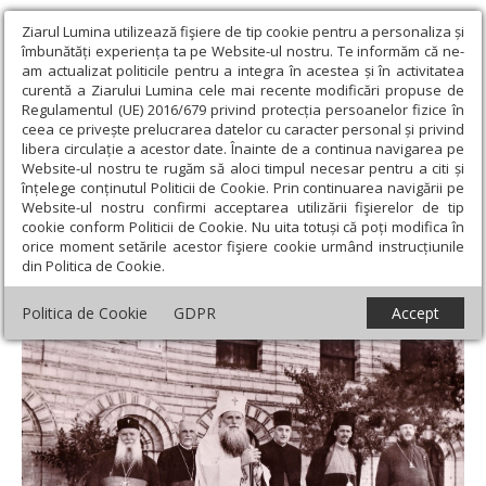
Ziarul Lumina utilizează fişiere de tip cookie pentru a personaliza și
îmbunătăți experiența ta pe Website-ul nostru. Te informăm că ne-
am actualizat politicile pentru a integra în acestea și în activitatea
curentă a Ziarului Lumina cele mai recente modificări propuse de
Regulamentul (UE) 2016/679 privind protecția persoanelor fizice în
ceea ce privește prelucrarea datelor cu caracter personal și privind
libera circulație a acestor date. Înainte de a continua navigarea pe
Website-ul nostru te rugăm să aloci timpul necesar pentru a citi și
Ziarul Lumina
›
Actualitate religioasă
›
An omagial
›
Patriarhul
înțelege conținutul Politicii de Cookie. Prin continuarea navigării pe
Justinian Marina şi Muntele Athos
Website-ul nostru confirmi acceptarea utilizării fişierelor de tip
cookie conform Politicii de Cookie. Nu uita totuși că poți modifica în
Patriarhul Justinian Marina şi Muntele
orice moment setările acestor fişiere cookie urmând instrucțiunile
din Politica de Cookie.
Athos
Politica de Cookie
GDPR
Accept