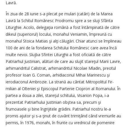
Lavră.
În ziua de 28 iunie s‑a plecat pe mulari (catâri) de la Marea
Lavră la Schitul Românesc Prodromu spre a se sluji Sfânta
Liturghie. Acolo, delegaţia română a fost întâmpinată de către
dikeul (superiorul) locului, monahul Veniamin, împreună cu
monahul Stoica Matias şi alţi călugări. Chiar atunci se împlineau
100 de ani de la fondarea Schitului Românesc care avea încă
multe nevoi. Slujba Sfintei Liturghii a fost oficiată de către
Patriarhul Justi­nian, alături de care au slujit sta­re­ţul Marii Lavre,
arhimandritul Calistrat, arhimandritul Nicolae Mladin, preotul
profesor Ioan G. Coman, arhidiaconul Mihai Mari­nescu şi
ierodiaconul Ambrozie. La strană au cântat Mitropolitul Fir­
milian al Olteniei şi Episcopul Par­tenie Ciopron al Romanului. În
partea a doua a zilei, stareţul schi­tului, Visarion Popa, i‑a
prezentat Patriar­hului Justinian obştea sa, precum şi
frumoasele şi bine îngrijitele grădini. Patriar­hul nostru le‑a
promis ajutor şi s‑a ţinut de cuvânt trimiţând când vremurile au
permis, în 1976, monahi, în frunte cu vrednicul de pomenire