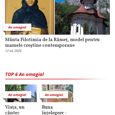
An omagial
Sfânta Filotimia de la Râmeţ, model pentru
mamele creştine contemporane
12 Iul, 2026
TOP 6 An omagial
An omagial
An omagial
Viaţa, un
Buna
cântec
înțelegere -