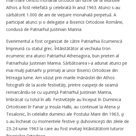
mai mare centru monahal ortodox din lume de la Muntele
Athos a fost reliefată şi celebrată în anul 1963. Atunci s‑au
sărbătorit 1.000 de ani de vieţuire monahală perpetuă. A
participat atunci și o delegație a Bisericii Ortodoxe Române,
condusă de Patriarhul Justinian Marina.
Evenimentul a fost organizat de către Patriarhia Ecumenică
împreună cu statul grec. Întâistătător al vechiului tron
ecumenic era atunci Patriar­hul Athenagora, bun prieten al
Patriarhului Justinian Marina. Sărbătoarea i‑a adunat atunci pe
mai mulţi patriarhi şi primaţi ai unor Biserici Ortodoxe din
întreaga lume. Am văzut prin marile mănăstiri din Athos
fotografii de la acele festivităţi, printre oaspeţii de seamă
remarcându‑se cu uşurinţă Patriarhul Justinian Marina,
îmbrăcat cu totul în alb. Festivităţile au început în Duminica
Ortodoxiei în Fanar şi Insula Halki, au continuat la Atena şi
Tesalonic, în celelalte duminici ale Postului Mare din 1963, şi
s‑au încheiat cu momentele festive şi duhovniceşti din zilele de
23‑24 iunie 1963 la care au fost invitaţi întâistătătorii tuturor
Bisericilor Ortodoxe.