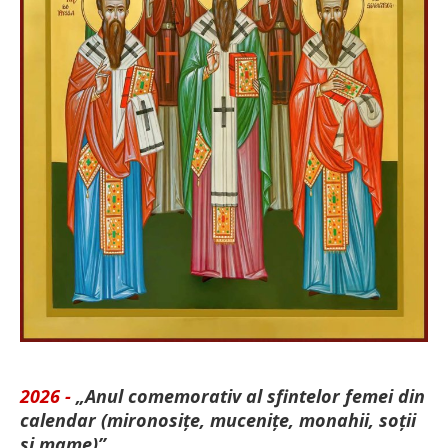
2026 -
„Anul comemorativ al sfintelor femei din
calendar (mironosițe, mu­cenițe, monahii, soții
și mame)”