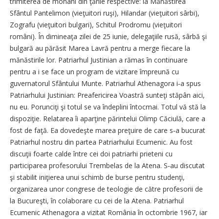
trimiterea de monahi din ţările respective: la Mănăstirea
Sfântul Pantelimon (vie­ţuitori ruşi), Hilandar (vie­ţui­tori sârbi),
Zografu (vieţuitori bulgari), Schitul Prodromu (vieţuitori
români). În dimineaţa zilei de 25 iunie, delegaţiile rusă, sârbă şi
bulgară au părăsit Marea Lavră pentru a merge fiecare la
mănăs­ti­rile lor. Patriarhul Justinian a rămas în continuare
pentru a i se face un program de vizitare îm­preună cu
guvernatorul Sfântului Munte. Patriarhul Athenagora i‑a spus
Patriarhului Justinian: Preafericirea Voastră sunteţi stăpân aici,
nu eu. Porunciţi şi totul se va îndeplini întocmai. Totul vă stă la
dispoziţie. Relatarea îi aparţine părintelui Olimp Căciulă, care a
fost de faţă. Ea dovedeşte marea preţuire de care s‑a bucurat
Patriarhul nostru din partea Patriar­hului Ecumenic. Au fost
discuţii foarte calde între cei doi patriarhi prieteni cu
participarea profesorului Trembelas de la Atena. S‑au discutat
şi stabilit iniţierea unui schimb de burse pentru studenţi,
organizarea unor congrese de teologie de către profesorii de
la Bu­cureşti, în colaborare cu cei de la Atena. Patriarhul
Ecumenic Athenagora a vizitat România în octombrie 1967, iar