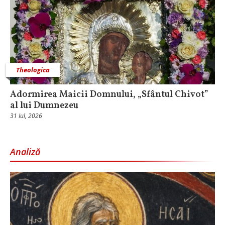
Theologica
Adormirea Maicii Domnului, „Sfântul Chivot”
al lui Dumnezeu
31 Iul, 2026
Analiză