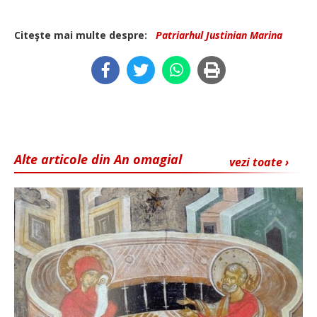
Citeşte mai multe despre:
Patriarhul Justinian Marina
Alte articole din An omagial
vezi toate ›