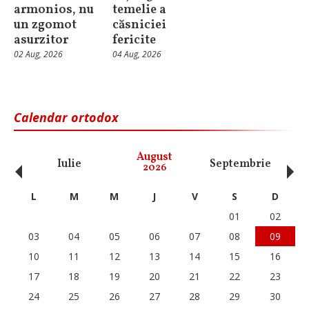
armonios, nu
temelie a
un zgomot
căsniciei
asurzitor
fericite
02 Aug, 2026
04 Aug, 2026
Calendar ortodox
‹
›
August
Iulie
Septembrie
O
2026
L
M
M
J
V
S
D
01
02
03
04
05
06
07
08
09
10
11
12
13
14
15
16
17
18
19
20
21
22
23
24
25
26
27
28
29
30