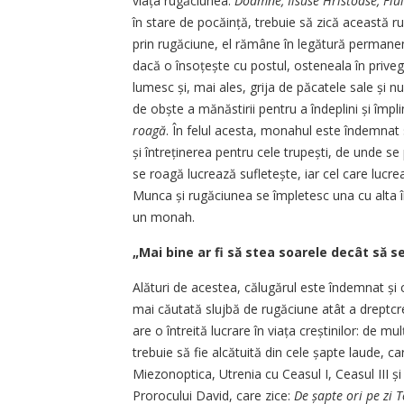
viața rugăciunea:
Doamne, Iisuse Hristoase, Fiu
în stare de pocăință, trebuie să zică această rug
prin rugăciune, el rămâne în legătură permanent
dacă o însoțește cu postul, osteneala în privegh
lumesc și, mai ales, grija de păcatele sale și n
de obște a mănăstirii pentru a îndeplini și împli
roagă
. În felul acesta, monahul este îndemnat s
și întreținerea pentru cele trupești, de unde se
se roagă lucrează sufletește, iar cel care lucrea
Munca și rugăciunea se împletesc una cu alta 
un monah.
„Mai bine ar fi să stea soarele decât să se
Alături de acestea, călugărul este îndemnat și
mai căutată slujbă de rugăciune atât a dreptcr
are o întreită lucrare în viața creștinilor: de
trebuie să fie alcătuită din cele șapte laude, ca
Miezonoptica, Utrenia cu Ceasul I, Ceasul III și
Prorocului David, care zice:
De șapte ori pe zi 