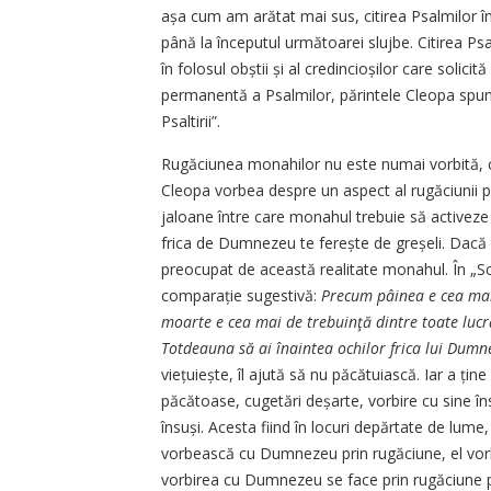
așa cum am arătat mai sus, citirea Psalmilor în 
până la începutul următoarei slujbe. Citirea Ps
în folosul obștii și al credincioșilor care solici
permanentă a Psalmilor, părintele Cleopa spune
Psaltirii”.
Rugăciunea monahilor nu este numai vorbită, ci 
Cleopa vorbea despre un aspect al rugăciunii 
jaloane între care monahul trebuie să activeze
frica de Dumnezeu te ferește de greșeli. Dacă 
preocupat de această realitate monahul. În „Scar
comparație sugestivă:
Precum pâinea e cea mai
moarte e cea mai de trebuinţă dintre toate lucr
Totdeauna să ai înaintea ochilor frica lui Dumn
viețuiește, îl ajută să nu păcătuiască. Iar a ți
păcătoase, cugetări deșarte, vorbire cu sine îns
însuși. Acesta fiind în locuri depărtate de lume,
vorbească cu Dumnezeu prin rugăciune, el vorb
vorbirea cu Dumnezeu se face prin rugăciune perm