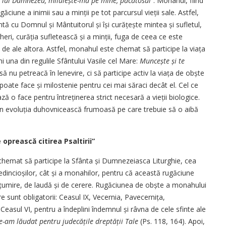
l lui Dumnezeu, miluiește-mă pe mine, păcătosul
”. Monahul, fiind
ăciune a inimii sau a minții pe tot parcursul vieții sale. Astfel,
ă cu Domnul și Mântuitorul și își curățește mintea și sufletul,
eri, curăția sufletească și a minții, fuga de ceea ce este
u de ale altora. Astfel, monahul este chemat să participe la viața
ni una din regulile Sfântului Vasile cel Mare:
Muncește și te
ă nu petreacă în lenevire, ci să participe activ la viața de obște
 poate face și milostenie pentru cei mai săraci decât el. Cel ce
ză o face pentru întreținerea strict necesară a vieții biologice.
în evoluția duhovnicească frumoasă pe care trebuie să o aibă
 oprească citirea Psaltirii”
 chemat să participe la Sfânta și Dumnezeiasca Liturghie, cea
edincioșilor, cât și a monahilor, pentru că această rugăciune
 mulțumire, de laudă și de cerere. Rugăciunea de obște a monahului
re sunt obligatorii: Ceasul IX, Vecernia, Pavecernița,
 Ceasul VI, pentru a îndeplini îndemnul și râvna de cele sfinte ale
Te-am lăudat pentru judecățile dreptății Tale
(Ps. 118, 164). Apoi,