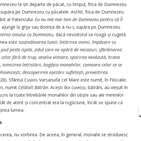
Dumnezeu te țin departe de păcat, cu timpul, frica de Dumnezeu
u-L supăra pe Dumnezeu cu păcatele. Astfel, frica de Dumnezeu
t al Patericului:
Eu nu mă mai tem de Dumnezeu pentru că Îl
l ajunge la grija sau dorința de a nu-L supăra pe Dumnezeu.
 unirea omului cu Dumnezeu
, dacă nevoitorul se roagă și cugetă
iunea este
susținătoarea lumii
;
întărirea inimii, împăcare cu
, pod peste ispite, zidul care ne apără de necazuri, sfărâmarea
 celor fără de trup, veselia viitoare, sporirea nevăzută, hrana
i, nimicirea întristării, bogăția monahilor, comoara celor ce se
hovnicești, descoperirea așezării sufletești, prevestirea
 28). Sfântul Cuvios Varsanufie cel Mare este numit, în Filocalie,
oan, numit
Celălalt Bătrân
. Acești doi cuvioși, bătrâni, au viețuit în
cris la toate întrebările monahilor din obște sau ale mirenilor
ât de atent și concentrat era la rugăciune, încât se spune că
ținea lumea.
e
tăcerea, nu vorbirea. De aceea, în general, monahii se străduiesc