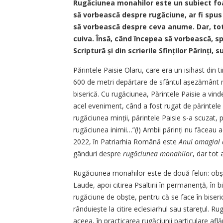
Rugăciunea monahilor este un subiect foar
să vorbească despre rugăciune, ar fi spus
să vorbească despre ceva anume. Dar, totu
cuiva. Însă, când începea să vorbească, s
Scriptură și din scrierile Sfinților Părinți,
Părintele Paisie Olaru, care era un isihast din 
600 de metri depărtare de sfântul așeză­mânt m
biserică. Cu rugăciunea, Părintele Paisie a vind
acel eveniment, când a fost rugat de părintele
rugăciunea minții, părintele Paisie s-a scuzat, 
rugăciunea inimii…”(!) Ambii părinți nu făceau
2022, în Patriarhia Română este
Anul omagial a
gânduri despre
rugăciunea monahilor
, dar tot
Rugăciunea monahilor este de două feluri: obș
Laude, apoi citirea Psaltirii în permanență, în 
rugăciune de obște, pentru că se face în biseric
rânduiește la citire eclesiarhul sau starețul. R
aceea, în practicarea rugăciunii particulare af