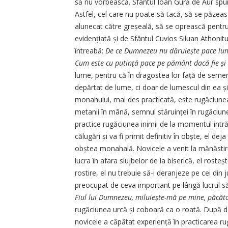
să nu vorbească. Sfântul Ioan Gură de Aur sp
Astfel, cel care nu poate să tacă, să se păzea
alunecat către greșeală, să se oprească pentr
evidențiată și de Sfântul Cuvios Siluan Athonit
întreabă:
De ce Dumnezeu nu dăruiește pace lum
Cum este cu putință pace pe pământ dacă fie și 
lume, pentru că în dragostea lor față de semeni
depărtat de lume, ci doar de lumescul din ea și
monahului, mai des practicată, este rugăciune
metanii în mână, semnul stăruinței în rugăciune.
practice rugăciunea inimii de la momentul intr
călugări și va fi primit definitiv în obște, el dej
obștea monahală. Novicele a venit la mănăstire 
lucra în afara slujbelor de la biserică, el roste
rostire, el nu trebuie să-i deranjeze pe cei din
preocupat de ceva important pe lângă lucrul 
Fiul lui Dumnezeu, miluiește-mă pe mine, păcăt
rugăciunea urcă și coboară ca o roată. După doi
novicele a căpătat experiență în practicarea r