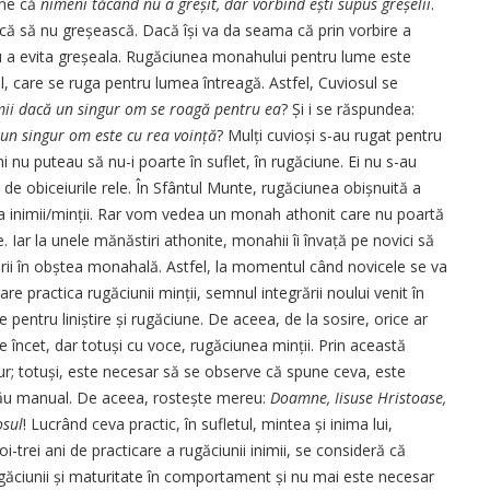
une că
nimeni tăcând nu a greșit, dar vorbind ești supus greșelii
.
scă să nu greșească. Dacă își va da seama că prin vorbire a
u a evita greșeala. Rugăciunea monahului pentru lume este
ul, care se ruga pentru lumea întreagă. Astfel, Cuviosul se
ii dacă un singur om se roagă pentru ea
? Și i se răspundea:
un singur om este cu rea voință
? Mulți cuvioși s-au rugat pentru
 nu puteau să nu-i poarte în suflet, în rugăciune. Ei nu s-au
 de obiceiurile rele. În Sfântul Munte, rugăciunea obișnuită a
a inimii/minții. Rar vom vedea un monah athonit care nu poartă
 Iar la unele mănăstiri athonite, monahii îi învață pe novici să
ării în obștea monahală. Astfel, la momentul când novicele se va
a are practica rugăciunii minții, semnul integrării noului venit în
pentru liniștire și rugăciune. De aceea, de la sosire, orice ar
ște încet, dar totuși cu voce, rugăciunea minții. Prin această
 jur; totuși, este necesar să se observe că spune ceva, este
său manual. De aceea, rostește mereu:
Doamne, Iisuse Hristoase,
osul
! Lucrând ceva practic, în sufletul, mintea și inima lui,
-trei ani de practicare a rugăciunii inimii, se consideră că
ugăciunii și maturitate în comportament și nu mai este necesar