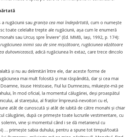
părtată
 a rugăciunii sau
granița cea mai îndepărtată
, cum o numește
sc toate celelalte trepte ale rugăciunii, așa cum le enumeră
 monahi sau Urcuș spre Înviere” (Ed. MMB, Iași, 1992, p. 174):
 rugăciunea inimii sau de sine mișcătoare, rugăciunea văzătoare
nea duhovnicească,
adică rugăciunea în extaz, care trece dincolo
laltă și nu au delimitări între ele, dar aceste forme de
ugăciunea mai mult folosită și mai răspândită, dar și cea mai
 „Doamne, Iisuse Hristoase, Fiul lui Dumnezeu, miluiește-mă pe
hului, în mod oficial, la momentul călugăriei, deși proaspătul
ului, al starețului, al fraților împreună-nevoitori cu el,
une atât de cunoscută și atât de iubită de către monahi și chiar
l călugăriei, după ce primește toate lucrurile vestimentare, cu
d solemn, vine și momentul când i se dă metanierul cu
N) … primește sabia duhului, pentru a spune tot timpul/toată