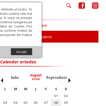
e Website-ul nostru. Te
iarului Lumina cele mai
ce în ceea ce privește
a continua navigarea pe
Opinii
Filantropie
iticii de Cookie. Prin
ie conform Politicii de
trucțiunile din Politica
In memoriam
Diaspora
Accept
Calendar ortodox
‹
›
August
Iulie
Septembrie
Octombrie
Noiembri
2026
L
M
M
J
V
S
D
01
02
03
04
05
06
07
08
09