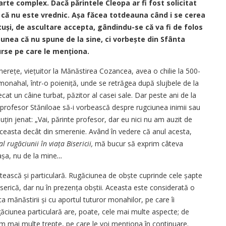
te complex. Dacă părintele Cleopa ar fi fost solicitat
 că nu este vrednic. Așa făcea totdeauna când i se cerea
și, de ascultare accepta, gândindu-se că va fi de folos
punea că nu spune de la sine, ci vorbește din Sfânta
 surse pe care le menționa.
tinerețe, viețuitor la Mănăstirea Cozancea, avea o chilie la 500-
onahal, într-o poieniță, unde se retrăgea după slujbele de la
ecat un câine turbat, păzitor al casei sale. Dar peste ani de la
 profesor Stăniloae să-i vorbească despre rugciunea inimii sau
puțin jenat: „Vai, părinte profesor, dar eu nici nu am auzit de
 aceasta decât din smerenie. Având în vedere că anul acesta,
l rugăciunii în viața Bisericii,
mă bucur să exprim câteva
 așa, nu de la mine
…
tească și particulară. Rugăciunea de obște cuprinde cele șapte
biserică, dar nu în prezența obștii. Aceasta este considerată o
a mănăstirii și cu aportul tuturor monahilor, pe care îi
ugăciunea particulară are, poate, cele mai multe aspecte; de
lăm mai multe trepte, pe care le voi menționa în continuare.