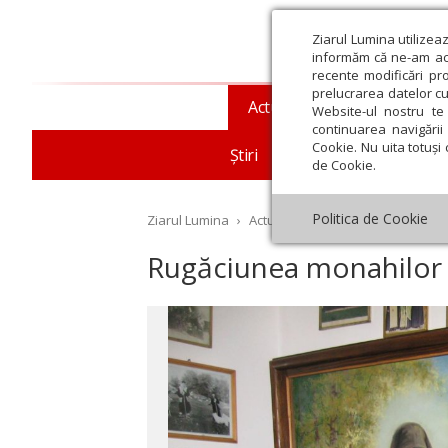
Ziarul Lumina utilizea
informăm că ne-am actu
recente modificări pr
prelucrarea datelor cu
Actualitate religioasă
T
Website-ul nostru te 
continuarea navigării 
Cookie. Nu uita totuși 
Știri
Mesaje și cuvântări
de Cookie.
Politica de Cookie
Ziarul Lumina
›
Actualitate religioasă
›
An omag
Rugăciunea monahilor
st
Septembrie
Octombrie
Noiembrie
Decembrie
Ianuar