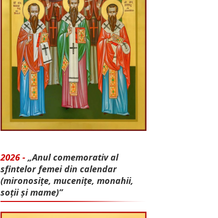
2026 -
„Anul comemorativ al
sfintelor femei din calendar
(mironosițe, mu­cenițe, monahii,
soții și mame)”