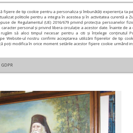
ză fişiere de tip cookie pentru a personaliza și îmbunătăți experiența ta p
alizat politicile pentru a integra în acestea și în activitatea curentă a Z
opuse de Regulamentul (UE) 2016/679 privind protecția persoanelor fizi
 caracter personal și privind libera circulație a acestor date. Înainte de 
eologie și spiritualitate
Educaţie și Cultură
Societate
rugăm să aloci timpul necesar pentru a citi și înțelege conținutul Pol
pe Website-ul nostru confirmi acceptarea utilizării fişierelor de tip cook
că poți modifica în orice moment setările acestor fişiere cookie urmând ins
An omagial
Comunicate de presă
Documentar
GDPR
ial
›
Rugăciunea monahilor
ie
Februarie
Martie
Aprilie
Mai
Iunie