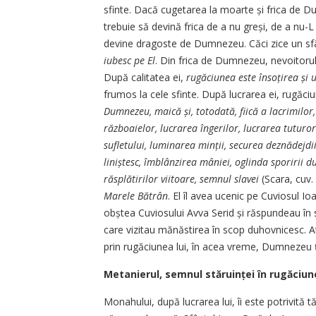
sfinte. Dacă cugetarea la moarte și frica de 
trebuie să devină frica de a nu greși, de a n
devine dragoste de Dumnezeu. Căci zice un sfân
iubesc pe El
. Din frica de Dumnezeu, nevoitoru
După calitatea ei,
rugăciunea este însoțirea și
frumos la cele sfinte. După lucrarea ei, rugăc
Dumnezeu, maică și, totodată, fiică a lacrimilor
războaielor, lucrarea îngerilor, lucrarea tuturor
sufletului, luminarea minții, securea deznădejdi
liniștesc, îmblânzirea mâniei, oglinda sporirii du
răsplătirilor viitoare, semnul slavei
(Scara, cuv.
Marele Bătrân
. El îl avea ucenic pe Cuviosul I
obștea Cuviosului Avva Serid și răspundeau în s
care vizitau mănăstirea în scop duhovnicesc. At
prin rugăciunea lui, în acea vreme, Dumnezeu 
Metanierul, semnul stăruinței în rugăciun
Monahului, după lucrarea lui, îi este potrivită 