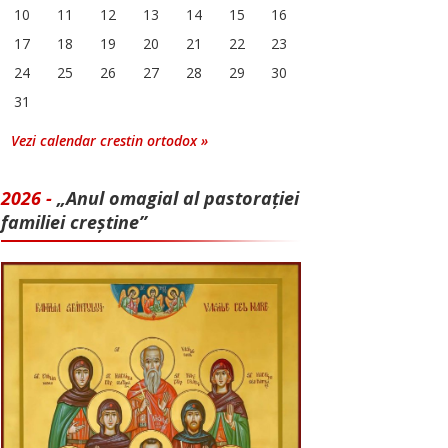
10
11
12
13
14
15
16
17
18
19
20
21
22
23
24
25
26
27
28
29
30
31
Vezi calendar crestin ortodox »
2026 -
„Anul omagial al pastorației
familiei creștine”