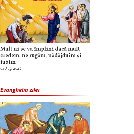
Mult ni se va împlini dacă mult
credem, ne rugăm, nădăjduim și
iubim
09 Aug, 2026
Evanghelia zilei