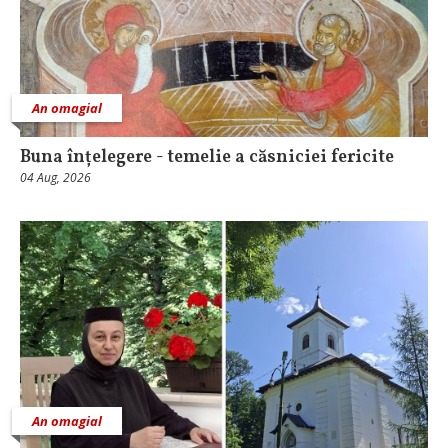
An omagial
Buna înțelegere - temelie a căsniciei fericite
04 Aug, 2026
An omagial