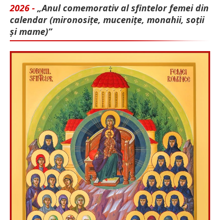
2026 -
„Anul comemorativ al sfintelor femei din
calendar (mironosițe, mu­cenițe, monahii, soții
și mame)”