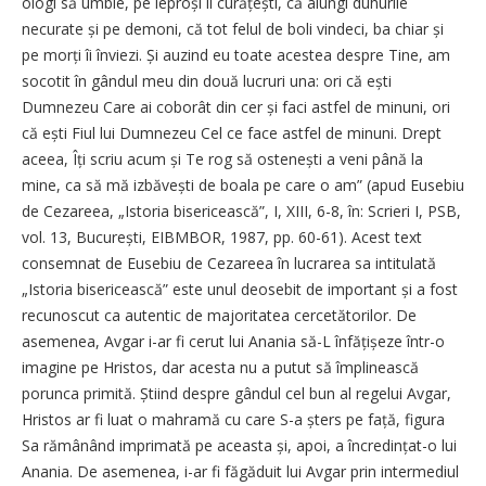
ologi să umble, pe leproși îi curățești, că alungi duhurile
necurate și pe demoni, că tot felul de boli vindeci, ba chiar și
pe morți îi înviezi. Și auzind eu toate acestea despre Tine, am
socotit în gândul meu din două lucruri una: ori că ești
Dumnezeu Care ai coborât din cer și faci astfel de minuni, ori
că ești Fiul lui Dumnezeu Cel ce face astfel de minuni. Drept
aceea, Îți scriu acum și Te rog să ostenești a veni până la
mine, ca să mă izbăvești de boala pe care o am” (apud Eusebiu
de Cezareea, „Istoria bisericească”, I, XIII, 6-8, în: Scrieri I, PSB,
vol. 13, București, EIBMBOR, 1987, pp. 60-61). Acest text
consemnat de Eusebiu de Cezareea în lucrarea sa intitulată
„Istoria bisericească” este unul deosebit de important și a fost
recunoscut ca autentic de majoritatea cercetătorilor. De
asemenea, Avgar i-ar fi cerut lui Anania să-L înfățișeze într-o
imagine pe Hristos, dar acesta nu a putut să împlinească
porunca primită. Știind despre gândul cel bun al regelui Avgar,
Hristos ar fi luat o mahramă cu care S-a șters pe față, figura
Sa rămânând imprimată pe aceasta și, apoi, a încredințat-o lui
Anania. De asemenea, i-ar fi făgăduit lui Avgar prin intermediul