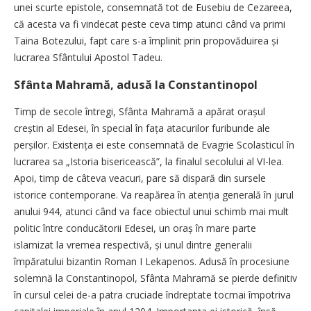
unei scurte epistole, consemnată tot de Eusebiu de Cezareea,
că acesta va fi vindecat peste ceva timp atunci când va primi
Taina Botezului, fapt care s-a împlinit prin propovăduirea și
lucrarea Sfântului Apostol Tadeu.
Sfânta Mahramă, adusă la Constantinopol
Timp de secole întregi, Sfânta Mahramă a apărat orașul
creștin al Edesei, în special în fața atacurilor furibunde ale
perșilor. Existența ei este consemnată de Evagrie Scolasticul în
lucrarea sa „Istoria bisericească”, la finalul secolului al VI-lea.
Apoi, timp de câteva veacuri, pare să dispară din sursele
istorice contemporane. Va reapărea în atenția generală în jurul
anului 944, atunci când va face obiectul unui schimb mai mult
politic între conducătorii Edesei, un oraș în mare parte
islamizat la vremea respectivă, și unul dintre generalii
împăratului bizantin Roman I Lekapenos. Adusă în procesiune
solemnă la Constantinopol, Sfânta Mahramă se pierde definitiv
în cursul celei de-a patra cruciade îndreptate tocmai împotriva