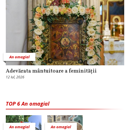
An omagial
Adevărata mântuitoare a feminității
12 Iul, 2026
TOP 6 An omagial
An omagial
An omagial