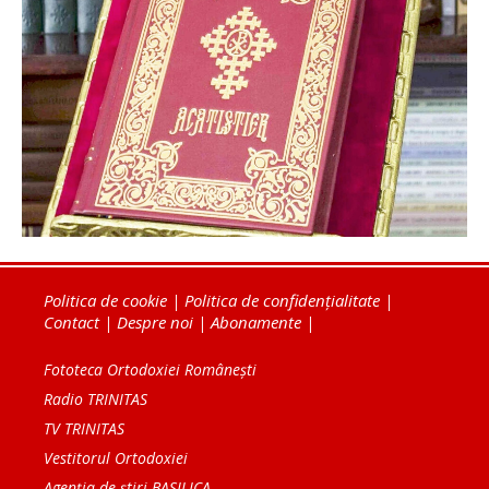
Politica de cookie
|
Politica de confidențialitate
|
Contact
|
Despre noi
|
Abonamente
|
Fototeca Ortodoxiei Românești
Radio TRINITAS
TV TRINITAS
Vestitorul Ortodoxiei
Agenţia de ştiri BASILICA