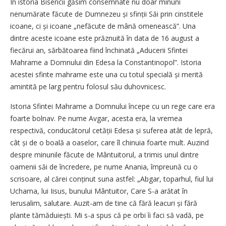
În istoria Bisericii găsim consemnate nu doar minuni
nenumărate făcute de Dumnezeu și sfinții Săi prin cinstitele
icoane, ci și icoane „nefăcute de mână omenească”. Una
dintre aceste icoane este prăznuită în data de 16 august a
fiecărui an, sărbătoarea fiind închinată „Aducerii Sfintei
Mahrame a Domnului din Edesa la Constantinopol”. Istoria
acestei sfinte mahrame este una cu totul specială și merită
amintită pe larg pentru folosul său duhovnicesc.
Istoria Sfintei Mahrame a Domnului începe cu un rege care era
foarte bolnav. Pe nume Avgar, acesta era, la vremea
respectivă, conducătorul cetății Edesa și suferea atât de lepră,
cât și de o boală a oaselor, care îl chinuia foarte mult. Auzind
despre minunile făcute de Mântuitorul, a trimis unul dintre
oamenii săi de încredere, pe nume Anania, împreună cu o
scrisoare, al cărei conținut suna astfel: „Abgar, toparhul, fiul lui
Uchama, lui Iisus, bunului Mântuitor, Care S-a arătat în
Ierusalim, salutare. Auzit-am de tine că fără leacuri și fără
plante tămăduiești. Mi s-a spus că pe orbi îi faci să vadă, pe