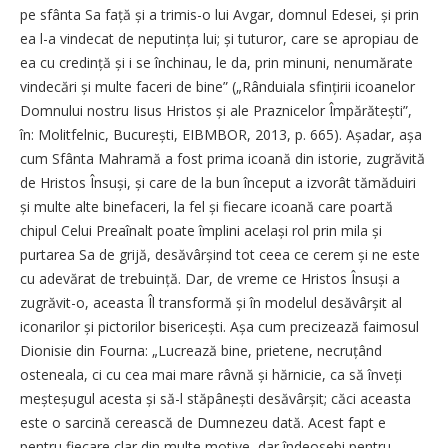
pe sfânta Sa față și a trimis-o lui Avgar, domnul Edesei, și prin
ea l-a vindecat de neputința lui; și tuturor, care se apropiau de
ea cu credință și i se închinau, le da, prin minuni, nenumărate
vindecări și multe faceri de bine” („Rânduiala sfințirii icoanelor
Domnului nostru Iisus Hristos și ale Praznicelor Împărătești”,
în: Molitfelnic, București, EIBMBOR, 2013, p. 665). Așadar, așa
cum Sfânta Mahramă a fost prima icoană din istorie, zugrăvită
de Hristos Însuși, și care de la bun început a izvorât tămăduiri
și multe alte binefaceri, la fel și fiecare icoană care poartă
chipul Celui Prea­înalt poate împlini același rol prin mila și
purtarea Sa de grijă, desăvârșind tot ceea ce cerem și ne este
cu adevărat de trebuință. Dar, de vreme ce Hristos Însuși a
zugrăvit-o, aceasta Îl transformă și în modelul desăvârșit al
iconarilor și pictorilor bisericești. Așa cum precizează faimosul
Dionisie din Fourna: „Lucrează bine, prietene, necruțând
osteneala, ci cu cea mai mare râvnă și hărnicie, ca să înveți
meșteșugul acesta și să-l stăpânești desăvârșit; căci aceasta
este o sarcină cerească de Dumnezeu dată. Acest fapt e
pentru fiecare clar din multe motive, dar îndeosebi pentru