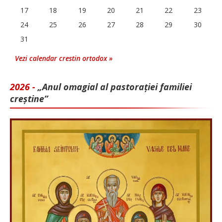
17
18
19
20
21
22
23
24
25
26
27
28
29
30
31
Vezi calendar crestin ortodox »
2026 -
„Anul omagial al pastorației familiei
creștine”