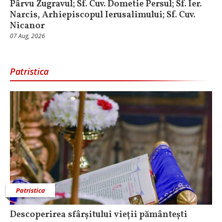
Pârvu Zugravul; Sf. Cuv. Dometie Persul; Sf. Ier.
Narcis, Arhiepiscopul Ierusalimului; Sf. Cuv.
Nicanor
07 Aug, 2026
Patristica
Patristica
Descoperirea sfârșitului vieții pământești