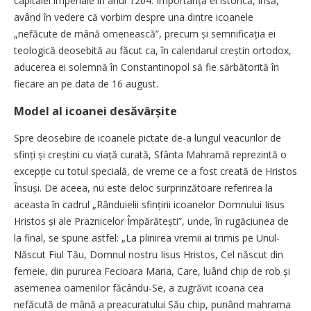
capitalei imperiale în anul 1204. Importanța ei istorică, însă,
având în vedere că vorbim despre una dintre icoanele
„nefăcute de mână omenească”, precum și semnificația ei
teologică deosebită au făcut ca, în calendarul creștin ortodox,
aducerea ei solemnă în Constantinopol să fie sărbătorită în
fiecare an pe data de 16 august.
Model al icoanei desăvârșite
Spre deosebire de icoanele pictate de-a lungul veacurilor de
sfinți și creștini cu viață curată, Sfânta Mahramă reprezintă o
excepție cu totul specială, de vreme ce a fost creată de Hristos
Însuși. De aceea, nu este deloc surprinzătoare referirea la
aceasta în cadrul „Rânduielii sfințirii icoanelor Domnului Iisus
Hristos și ale Praznicelor Împărătești”, unde, în rugăciunea de
la final, se spune astfel: „La plinirea vremii ai trimis pe Unul-
Născut Fiul Tău, Domnul nostru Iisus Hristos, Cel născut din
femeie, din pururea Fecioara Maria, Care, luând chip de rob și
asemenea oamenilor făcându-Se, a zugrăvit icoana cea
nefăcută de mână a preacuratului Său chip, punând mahrama