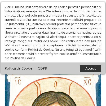
Ziarul Lumina utilizează fişiere de tip cookie pentru a personaliza și
îmbunătăți experiența ta pe Website-ul nostru. Te informăm că ne-
am actualizat politicile pentru a integra în acestea și în activitatea
curentă a Ziarului Lumina cele mai recente modificări propuse de
Regulamentul (UE) 2016/679 privind protecția persoanelor fizice în
ceea ce privește prelucrarea datelor cu caracter personal și privind
libera circulație a acestor date. Înainte de a continua navigarea pe
Website-ul nostru te rugăm să aloci timpul necesar pentru a citi și
Ziarul Lumina
›
Actualitate religioasă
›
An omagial
›
Sfânta
înțelege conținutul Politicii de Cookie. Prin continuarea navigării pe
Mahramă, prima icoană nefăcută de mână
Website-ul nostru confirmi acceptarea utilizării fişierelor de tip
cookie conform Politicii de Cookie. Nu uita totuși că poți modifica în
Sfânta Mahramă, prima icoană nefăcută
orice moment setările acestor fişiere cookie urmând instrucțiunile
din Politica de Cookie.
de mână
Politica de Cookie
GDPR
Accept