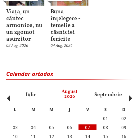
Viaţa, un
Buna
cântec
înțelegere -
armonios, nu
temelie a
un zgomot
căsniciei
asurzitor
fericite
02 Aug, 2026
04 Aug, 2026
Calendar ortodox
‹
›
August
Iulie
Septembrie
O
2026
L
M
M
J
V
S
D
01
02
03
04
05
06
07
08
09
10
11
12
13
14
15
16