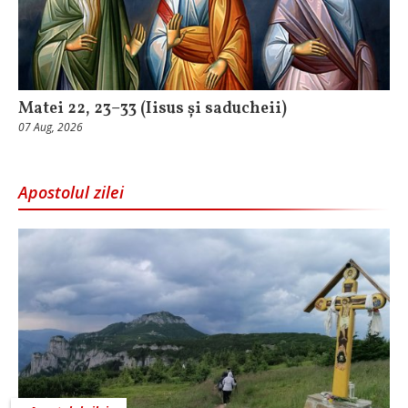
Matei 22, 23–33 (Iisus și saducheii)
07 Aug, 2026
Apostolul zilei