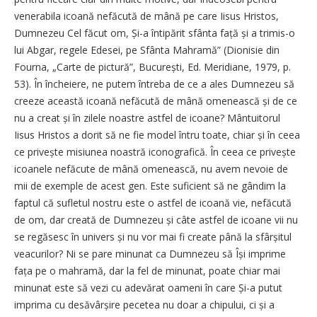
venerabila icoană nefăcută de mână pe care Iisus Hristos,
Dumnezeu Cel făcut om, Și-a întipărit sfânta față și a trimis-o
lui Abgar, regele Edesei, pe Sfânta Mahramă” (Dionisie din
Fourna, „Carte de pictură”, București, Ed. Meridiane, 1979, p.
53). În încheiere, ne putem întreba de ce a ales Dumnezeu să
creeze această icoană nefăcută de mână omenească și de ce
nu a creat și în zilele noastre astfel de icoane? Mântuitorul
Iisus Hristos a dorit să ne fie model întru toate, chiar și în ceea
ce privește misiunea noastră iconografică. În ceea ce privește
icoanele nefăcute de mână omenească, nu avem nevoie de
mii de exemple de acest gen. Este suficient să ne gândim la
faptul că sufletul nostru este o astfel de icoană vie, nefăcută
de om, dar creată de Dumnezeu și câte astfel de icoane vii nu
se regăsesc în univers și nu vor mai fi create până la sfârșitul
veacurilor? Ni se pare minunat ca Dumnezeu să Își imprime
fața pe o mahramă, dar la fel de minunat, poate chiar mai
minunat este să vezi cu adevărat oameni în care Și-a putut
imprima cu desăvârșire pecetea nu doar a chipului, ci și a