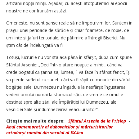
artizanii nopții minții. Așadar, cu acești atotputernici ai epocii
noastre ne confruntăm astăzi.
Omenește, nu sunt șanse reale să ne împotrivim lor. Suntem în
pragul unei perioade de sărăcie și chiar foamete, de robie, de
umilințe și jafuri teritoriale, de pătimire a întregii Biserici. Nu
știm cât de îndelungată va fi.
Totuși, lucrurile nu vor sta așa până în sfârșit, după cum spune
Sfântul Arsenie: „Deci ­într-o atare noapte a minții, când va
crede bogatul că țarina sa, lumea, îl va face în sfârșit fericit, își
va pierde sufletul cu sunet, căci va fi răpit cu moarte din vârful
bogăției sale. Dumnezeu nu îngăduie la nesfârșit îngustarea
vederii omului numai la stomacul său, de vreme ce omul e
destinat spre alte zări, ale Împă­răției lui Dumnezeu, ale
veșniciei Sale și îndumnezeirea veacului viitor”.
Citeşte mai multe despre:
Sfântul Arsenie de la Prislop
-
Anul comemorativ al duhovnicilor și mărturisitorilor
ortodocși români din secolul al XX‑lea