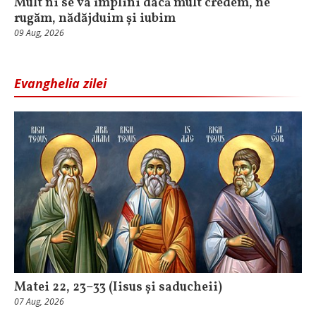
Mult ni se va împlini dacă mult credem, ne
rugăm, nădăjduim și iubim
09 Aug, 2026
Evanghelia zilei
Matei 22, 23–33 (Iisus și saducheii)
07 Aug, 2026