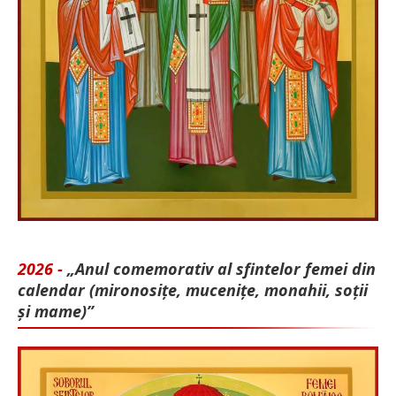
2026 -
„Anul comemorativ al sfintelor femei din
calendar (mironosițe, mu­cenițe, monahii, soții
și mame)”