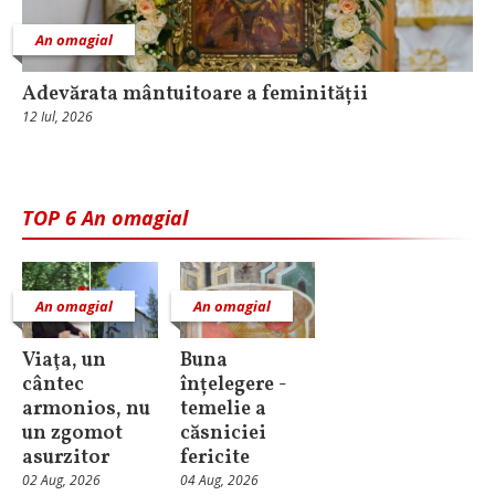
An omagial
Adevărata mântuitoare a feminității
12 Iul, 2026
TOP 6 An omagial
An omagial
An omagial
Viaţa, un
Buna
cântec
înțelegere -
armonios, nu
temelie a
un zgomot
căsniciei
asurzitor
fericite
02 Aug, 2026
04 Aug, 2026