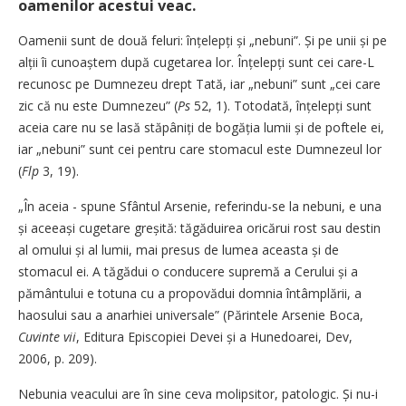
oamenilor acestui veac.
Oamenii sunt de două feluri: înțelepți și „nebuni”. Și pe unii și pe
alții îi cunoaștem după cugetarea lor. Înțelepți sunt cei care-L
recunosc pe Dumnezeu drept Tată, iar „nebuni” sunt „cei care
zic că nu este Dumnezeu” (
Ps
52, 1). Totodată, înțelepți sunt
aceia ­care nu se lasă stăpâniți de bo­găția lumii și de poftele ei,
iar „nebuni” sunt cei pentru care stomacul este Dumnezeul lor
(
Flp
3, 19).
„În aceia - spune Sfântul Arsenie, referindu-se la nebuni, e una
și aceeași cugetare greșită: tăgăduirea oricărui rost sau destin
al omului și al lumii, mai presus de lumea aceasta și de
stomacul ei. A tăgădui o conducere supremă a Cerului și a
pământului e totuna cu a propovădui domnia întâmplării, a
haosului sau a anarhiei universale” (Părintele Arsenie Boca,
Cuvinte vii
, Editura Episcopiei Devei și a Hunedoarei, Dev,
2006, p. 209).
Nebunia veacului are în sine ceva molipsitor, patologic. Și nu-i