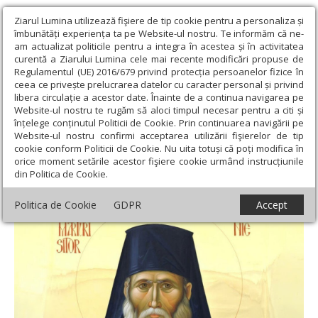
Ziarul Lumina utilizează fişiere de tip cookie pentru a personaliza și
îmbunătăți experiența ta pe Website-ul nostru. Te informăm că ne-
am actualizat politicile pentru a integra în acestea și în activitatea
curentă a Ziarului Lumina cele mai recente modificări propuse de
Regulamentul (UE) 2016/679 privind protecția persoanelor fizice în
ceea ce privește prelucrarea datelor cu caracter personal și privind
libera circulație a acestor date. Înainte de a continua navigarea pe
Website-ul nostru te rugăm să aloci timpul necesar pentru a citi și
Ziarul Lumina
›
Actualitate religioasă
›
An omagial
›
Sfântul
înțelege conținutul Politicii de Cookie. Prin continuarea navigării pe
Arsenie de la Prislop, despre răsturnarea valorilor
Website-ul nostru confirmi acceptarea utilizării fişierelor de tip
cookie conform Politicii de Cookie. Nu uita totuși că poți modifica în
Sfântul Arsenie de la Prislop, despre
orice moment setările acestor fişiere cookie urmând instrucțiunile
din Politica de Cookie.
răsturnarea valorilor
Politica de Cookie
GDPR
Accept