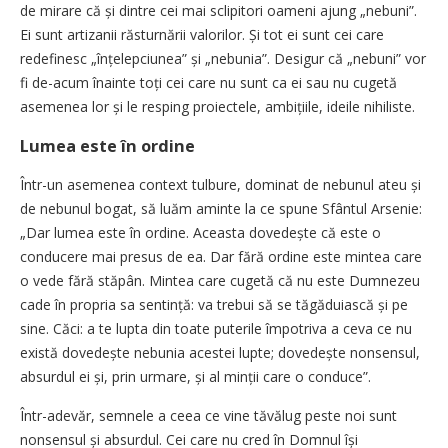
de mirare că și dintre cei mai sclipitori oameni ajung „nebuni”.
Ei sunt artizanii răsturnării valorilor. Și tot ei sunt cei care
redefinesc „înțelepciunea” și „nebunia”. Desigur că „nebuni” vor
fi de-acum înainte toți cei care nu sunt ca ei sau nu cugetă
asemenea lor și le resping proiectele, ambițiile, ideile nihiliste.
Lumea este în ordine
Într-un asemenea context tulbure, dominat de nebunul ateu și
de nebunul bogat, să luăm aminte la ce spune Sfântul Arsenie:
„Dar lumea este în ordine. Aceasta dovedește că este o
conducere mai presus de ea. Dar fără ordine este mintea care
o vede fără stăpân. Mintea care cugetă că nu este Dumnezeu
cade în propria sa sentință: va trebui să se tăgăduiască și pe
sine. Căci: a te lupta din toate puterile împotriva a ceva ce nu
există dovedește nebunia acestei lupte; dovedește nonsensul,
absurdul ei și, prin urmare, și al minții care o conduce”.
Într-adevăr, semnele a ceea ce vine tăvălug peste noi sunt
nonsensul și absurdul. Cei care nu cred în Domnul își