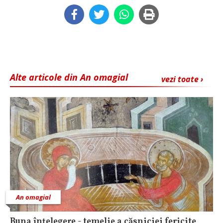
Alte articole din An omagial
vezi toate ›
An omagial
Buna înțelegere - temelie a căsniciei fericite