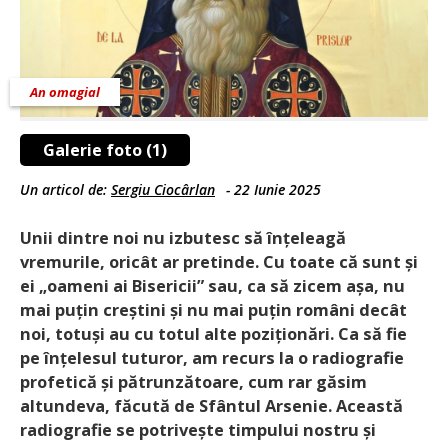
An omagial
Galerie foto (1)
Un articol de:
Sergiu Ciocârlan
-
22 Iunie 2025
Unii dintre noi nu izbutesc să înțeleagă
vremurile, oricât ar pretinde. Cu toate că sunt și
ei „oameni ai Bisericii” sau, ca să zicem așa, nu
mai puțin creștini și nu mai puțin români decât
noi, totuși au cu totul alte poziționări. Ca să fie
pe înțelesul tuturor, am recurs la o radiografie
profetică și pătrunzătoare, cum rar găsim
altundeva, făcută de Sfântul Arsenie. Această
radiografie se potrivește timpului nostru și