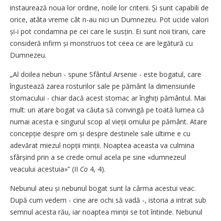
instaurează noua lor ordine, noile lor criterii. Și sunt capabili de
orice, atâta vreme cât n-au nici un Dumnezeu. Pot ucide valori
și-i pot condamna pe cei care le susțin. Ei sunt noii tirani, care
consideră infirm și monstruos tot ceea ce are legătură cu
Dumnezeu.
„Al doilea nebun - spune Sfântul Arsenie - este bogatul, care
îngustează zarea rosturilor sale pe pământ la dimensiunile
stomacului - chiar dacă acest stomac ar înghiți pământul. Mai
mult: un atare bogat va căuta să convingă pe toată lumea că
numai acesta e singurul scop al vieții omului pe pământ. Atare
con­cepție despre om și despre destinele sale ultime e cu
adevărat miezul nopții minții. Noaptea aceasta va culmina
sfârșind prin a se crede omul acela pe sine «dumnezeul
veacului acestuia»” (II
Co
4, 4).
Nebunul ateu și nebunul bogat sunt la cârma acestui veac.
După cum vedem - cine are ochi să vadă -, istoria a intrat sub
semnul acesta rău, iar noaptea minții se tot întinde. Nebunul