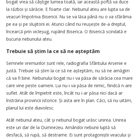
bogat vrea să câștige lumea toată, iar această poftă va duce
la război și sărăcie. E foarte clar. Nebunul ateu are lupta sa de
veacuri împotriva Bisericii. Nu se va lăsa până nu o va sfărâma
pe ea și pe slujitorii ei. Atunci când nu reușește de-a dreptul,
încearcă prin vicleșug, rupând Biserica. O Biserică scindată e
bucuria nebunului ateu.
Trebuie să știm la ce să ne așteptăm
Semnele vremurilor sunt rele, radiografia Sfântului Arsenie e
justă. Trebuie să știm la ce să ne așteptăm, nu să ne amăgim
că va fi bine. Nebunului bogat nu-i va păsa de sărăcia cea mare
care vine peste oameni. Lui nu-i va păsa de nimic, fiindcă n-are
suflet. Atât de împietrit este, încât nu i-ar păsa nici dacă ar
înstrăina provincii istorice. Și asta are în plan. Căci, să nu uităm,
planul lui este diavolesc.
Atât nebunul ateu, cât și nebunul bogat urăsc unirea. Unirea
este un dar de la Dumnezeu. Amândoi nebunii luptă să
desfacă, să rupă, să destrame. Ei sunt protagoniștii veacului și