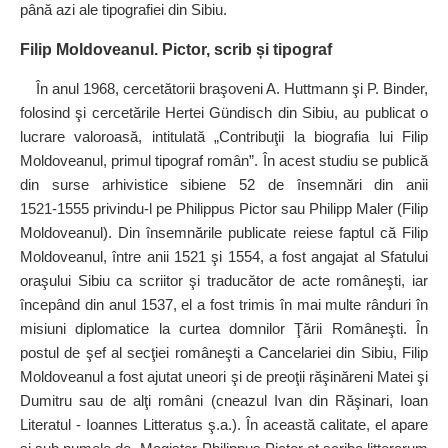
până azi ale tipografiei din Sibiu.
Filip Moldoveanul. Pictor, scrib și tipograf
În anul 1968, cercetătorii braşoveni A. Huttmann şi P. Binder,
folosind şi cercetările Hertei Gündisch din Sibiu, au publicat o
lucrare valoroasă, intitulată „Contribuţii la biografia lui Filip
Moldoveanul, primul tipograf român”. În acest studiu se publică
din surse arhivistice sibiene 52 de însemnări din anii
1521‑1555 privindu‑l pe Philippus Pictor sau Philipp Maler (Filip
Moldoveanul). Din însemnările publicate reiese faptul că Filip
Moldoveanul, între anii 1521 şi 1554, a fost angajat al Sfatului
oraşului Sibiu ca scriitor şi traducător de acte româneşti, iar
începând din anul 1537, el a fost trimis în mai multe rânduri în
misiuni diplomatice la curtea domnilor Ţării Româneşti. În
postul de şef al secţiei româneşti a Cancelariei din Sibiu, Filip
Moldoveanul a fost ajutat uneori şi de preoţii răşinăreni Matei şi
Dumitru sau de alţi români (cneazul Ivan din Răşinari, Ioan
Literatul - Ioannes Litteratus ş.a.). În această calitate, el apare