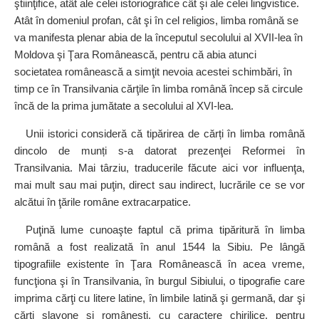
ştiinţifice, atât ale celei istoriografice cât şi ale celei lingvistice.
Atât în domeniul profan, cât şi în cel religios, limba română se
va manifesta plenar abia de la începutul secolului al XVII‑lea în
Moldova şi Ţara Românească, pentru că abia atunci
societatea românească a simţit nevoia acestei schimbări, în
timp ce în Transilvania cărţile în limba română încep să circule
încă de la prima jumătate a secolului al XVI‑lea.
Unii istorici consideră că tipărirea de cărți în limba română
dincolo de munți s‑a datorat prezenţei Reformei în
Transilvania. Mai târziu, traducerile făcute aici vor influenţa,
mai mult sau mai puţin, direct sau indirect, lucrările ce se vor
alcătui în ţările române extracarpatice.
Puţină lume cunoaşte faptul că prima tipăritură în limba
română a fost realizată în anul 1544 la Sibiu. Pe lângă
tipografiile existente în Ţara Românească în acea vreme,
funcţiona şi în Transilvania, în burgul Sibiului, o tipografie care
imprima cărţi cu litere latine, în limbile latină şi germană, dar şi
cărţi slavone şi româneşti, cu caractere chirilice, pentru