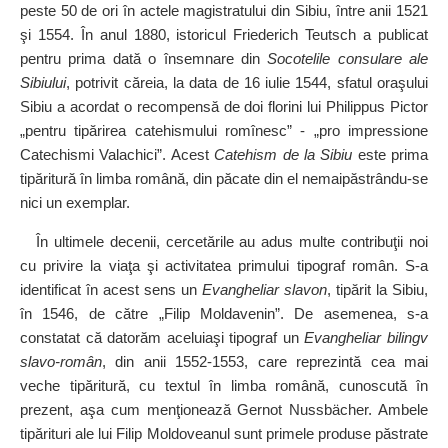
peste 50 de ori în actele magistratului din Sibiu, între anii 1521
şi 1554. În anul 1880, istoricul Friederich Teutsch a publicat
pentru prima dată o însemnare din
Socotelile consulare ale
Sibiului
, potrivit căreia, la data de 16 iulie 1544, sfatul oraşului
Sibiu a acordat o recompensă de doi florini lui Philippus Pictor
„pentru tipărirea catehismului romînesc” - „pro impressione
Catechismi Valachici”. Acest
Catehism de la Sibiu
este prima
tipăritură în limba română, din păcate din el nemaipăstrându‑se
nici un exemplar.
În ultimele decenii, cercetările au adus multe contribuţii noi
cu privire la viaţa şi activitatea primului tipograf român. S‑a
identificat în acest sens un
Evangheliar slavon
, tipărit la Sibiu,
în 1546, de către „Filip Moldavenin”. De asemenea, s‑a
constatat că datorăm aceluiaşi tipograf un
Evangheliar bilingv
slavo‑român
, din anii 1552‑1553, care reprezintă cea mai
veche tipăritură, cu textul în limba română, cunoscută în
prezent, aşa cum menţionează Gernot Nussbächer. Ambele
tipărituri ale lui Filip Moldoveanul sunt primele produse păstrate