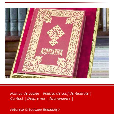
Politica de cookie
|
Politica de confidențialitate
|
Contact
|
Despre noi
|
Abonamente
|
Fototeca Ortodoxiei Românești