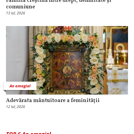
Familia creștină între drept, demnitate și
comuniune
13 Iul, 2026
An omagial
Adevărata mântuitoare a feminității
12 Iul, 2026