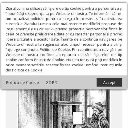
Ziarul Lumina utilizează fişiere de tip cookie pentru a personaliza și
îmbunătăți experiența ta pe Website-ul nostru. Te informăm că ne-
am actualizat politicile pentru a integra în acestea și în activitatea
curentă a Ziarului Lumina cele mai recente modificări propuse de
Regulamentul (UE) 2016/679 privind protecția persoanelor fizice în
ceea ce privește prelucrarea datelor cu caracter personal și privind
libera circulație a acestor date. Înainte de a continua navigarea pe
Website-ul nostru te rugăm să aloci timpul necesar pentru a citi și
Ziarul Lumina
›
Actualitate religioasă
›
An omagial
›
Sibiu, locul
înțelege conținutul Politicii de Cookie. Prin continuarea navigării pe
în care s-a tipărit prima carte românească
Website-ul nostru confirmi acceptarea utilizării fişierelor de tip
cookie conform Politicii de Cookie. Nu uita totuși că poți modifica în
Sibiu, locul în care s-a tipărit prima carte
orice moment setările acestor fişiere cookie urmând instrucțiunile
din Politica de Cookie.
românească
Politica de Cookie
GDPR
Accept