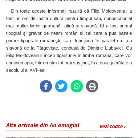
Din toate aceste informaţii rezultă că Filip Moldoveanul a
fost un om de înaltă cultură pentru timpul său, cunoscător al
mai multor limbi: germană, latină şi slavonă. El a fost primul
tipograf şi gravor de neam român şi cel care a pus bazele
primei tipografii româneşti, care funcţiona în paralel cu cea
slavonă de la Târgovişte, condusă de Dimitrie Liubavici. Cu
Filip Moldoveanul încep tipăriturile în limba română, care vor
continua apoi, într‑un ritm tot mai susţinut, în a doua jumătate a
secolului al XVI‑lea.
Alte articole din An omagial
vezi toate ›