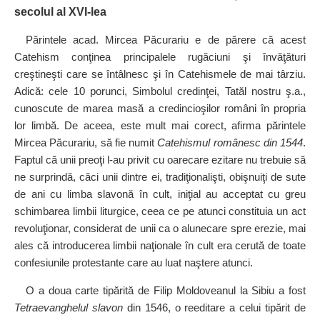
secolul al XVI‑lea
Părintele acad. Mircea Păcurariu e de părere că acest
Catehism conţinea principalele rugăciuni şi învăţături
creştineşti care se întâlnesc şi în Catehismele de mai târziu.
Adică: cele 10 porunci, Simbolul credinţei, Tatăl nostru ş.a.,
cunoscute de marea masă a credincioşilor români în propria
lor limbă. De aceea, este mult mai corect, afirma părintele
Mircea Păcurariu, să fie numit
Catehismul românesc din 1544
.
Faptul că unii preoţi l‑au privit cu oarecare ezitare nu trebuie să
ne surprindă, căci unii dintre ei, tradiţionalişti, obişnuiţi de sute
de ani cu limba slavonă în cult, iniţial au acceptat cu greu
schimbarea limbii liturgice, ceea ce pe atunci constituia un act
revoluţionar, considerat de unii ca o alunecare spre erezie, mai
ales că introducerea limbii naţionale în cult era cerută de toate
confesiunile protestante care au luat naştere atunci.
O a doua carte tipărită de Filip Moldoveanul la Sibiu a fost
Tetraevanghelul slavon
din 1546, o reeditare a celui tipărit de