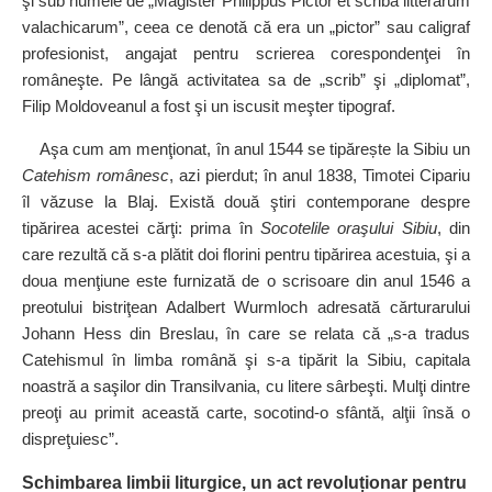
şi sub numele de „Magister Philippus Pictor et scriba litterarum
valachicarum”, ceea ce denotă că era un „pictor” sau caligraf
profesionist, angajat pentru scrierea corespondenţei în
româneşte. Pe lângă activitatea sa de „scrib” şi „diplomat”,
Filip Moldoveanul a fost şi un iscusit meşter tipograf.
Aşa cum am menţionat, în anul 1544 se tipărește la Sibiu un
Catehism românesc
, azi pierdut; în anul 1838, Timotei Cipariu
îl văzuse la Blaj. Există două ştiri contemporane despre
tipărirea acestei cărţi: prima în
Socotelile oraşului Sibiu
, din
care rezultă că s‑a plătit doi florini pentru tipărirea acestuia, şi a
doua menţiune este furnizată de o scrisoare din anul 1546 a
preotului bistriţean Adalbert Wurm­loch adresată cărturarului
Johann Hess din Breslau, în care se relata că „s‑a tradus
Catehismul în limba română şi s‑a tipărit la Sibiu, capitala
noastră a saşilor din Transilvania, cu litere sârbeşti. Mulţi dintre
preoţi au primit această carte, socotind‑o sfântă, alţii însă o
dispreţuiesc”.
Schimbarea limbii liturgice, un act revoluționar pentru