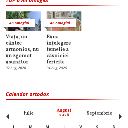
TOP 6 An omagial
An omagial
An omagial
Viaţa, un
Buna
cântec
înțelegere -
armonios, nu
temelie a
un zgomot
căsniciei
asurzitor
fericite
02 Aug, 2026
04 Aug, 2026
Calendar ortodox
‹
›
August
Iulie
Septembrie
O
2026
L
M
M
J
V
S
D