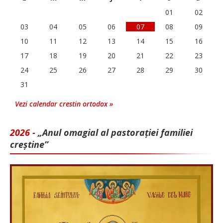
01
02
03
04
05
06
07
08
09
10
11
12
13
14
15
16
17
18
19
20
21
22
23
24
25
26
27
28
29
30
31
Vezi calendar crestin ortodox »
2026 -
„Anul omagial al pastorației familiei
creștine”