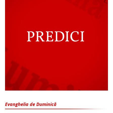
Evanghelia de Duminică