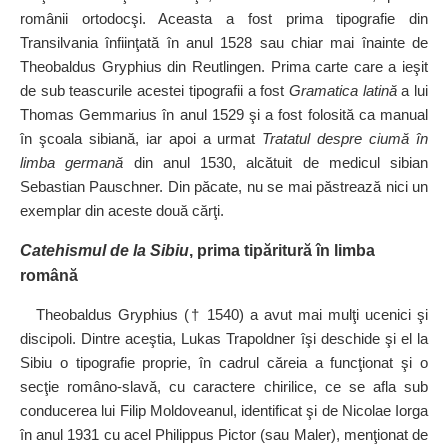
românii ortodocşi. Aceasta a fost prima tipografie din
Transilvania înfiinţată în anul 1528 sau chiar mai înainte de
Theobaldus Gryphius din Reutlingen. Prima carte care a ieşit
de sub teascurile acestei tipografii a fost
Gramatica latină
a lui
Thomas Gemmarius în anul 1529 şi a fost folosită ca manual
în şcoala sibiană, iar apoi a urmat
Tratatul despre ciumă în
limba germană
din anul 1530, alcătuit de medicul sibian
Sebastian Pauschner. Din păcate, nu se mai păstrează nici un
exemplar din aceste două cărţi.
Catehismul de la Sibiu
, prima tipăritură în limba
română
Theobaldus Gryphius († 1540) a avut mai mulţi ucenici şi
discipoli. Dintre aceştia, Lukas Trapoldner îşi deschide şi el la
Sibiu o tipografie proprie, în cadrul căreia a funcţionat şi o
secţie româno‑slavă, cu caractere chirilice, ce se afla sub
conducerea lui Filip Moldoveanul, identificat şi de Nicolae Iorga
în anul 1931 cu acel Philippus Pictor (sau Maler), menţionat de