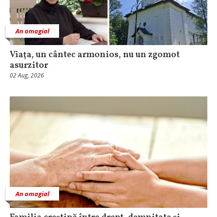
An omagial
Viaţa, un cântec armonios, nu un zgomot
asurzitor
02 Aug, 2026
An omagial