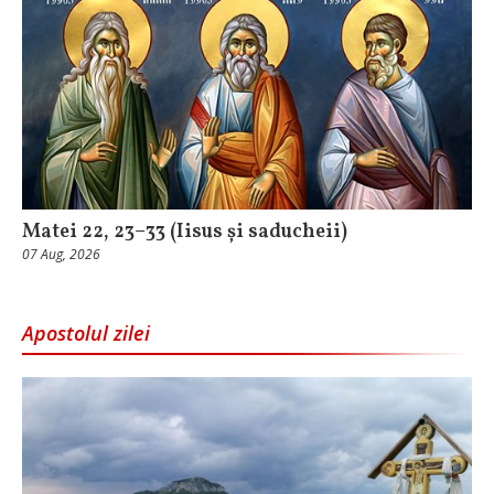
Matei 22, 23–33 (Iisus și saducheii)
07 Aug, 2026
Apostolul zilei