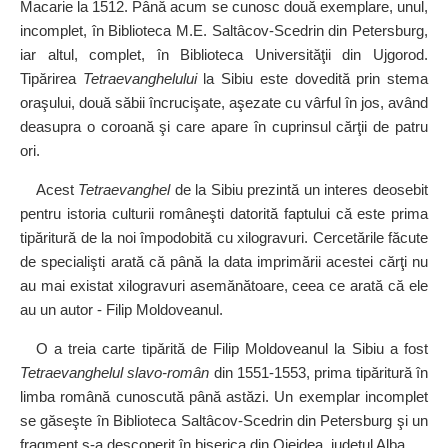
Macarie la 1512. Până acum se cunosc două exemplare, unul,
incomplet, în Biblioteca M.E. Saltâcov‑Scedrin din Petersburg,
iar altul, complet, în Biblioteca Universităţii din Ujgorod.
Tipărirea
Tetraevanghelului
la Sibiu este dovedită prin stema
oraşului, două săbii încrucişate, aşezate cu vârful în jos, având
deasupra o coroană şi care apare în cuprinsul cărţii de patru
ori.
Acest
Tetraevanghel
de la Sibiu prezintă un interes deosebit
pentru istoria culturii româneşti datorită faptului că este prima
tipăritură de la noi împodobită cu xilogravuri. Cercetările făcute
de specialişti arată că până la data imprimării acestei cărţi nu
au mai existat xilogravuri asemănătoare, ceea ce arată că ele
au un autor - Filip Moldoveanul.
O a treia carte tipărită de Filip Moldoveanul la Sibiu a fost
Tetraevanghelul slavo‑român
din 1551‑1553, prima tipăritură în
limba română cunoscută până astăzi. Un exemplar incomplet
se găseşte în Biblioteca Saltâcov‑Scedrin din Petersburg şi un
fragment s‑a descoperit în biserica din Oiejdea, judeţul Alba.