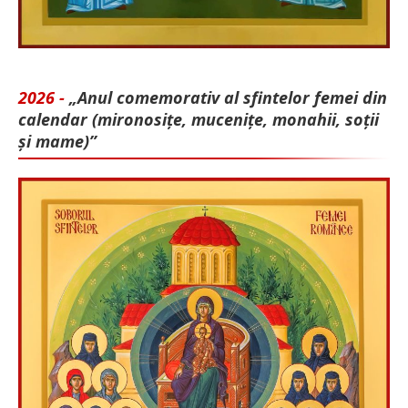
2026 -
„Anul comemorativ al sfintelor femei din
calendar (mironosițe, mu­cenițe, monahii, soții
și mame)”