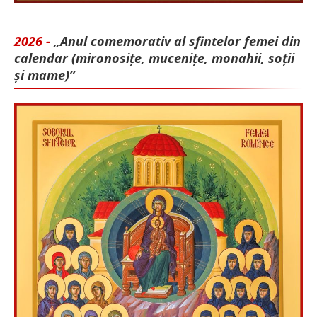
2026 -
„Anul comemorativ al sfintelor femei din
calendar (mironosițe, mu­cenițe, monahii, soții
și mame)”