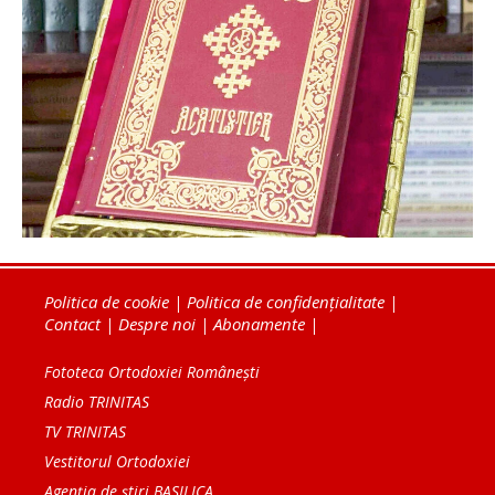
Politica de cookie
|
Politica de confidențialitate
|
Contact
|
Despre noi
|
Abonamente
|
Fototeca Ortodoxiei Românești
Radio TRINITAS
TV TRINITAS
Vestitorul Ortodoxiei
Agenţia de ştiri BASILICA