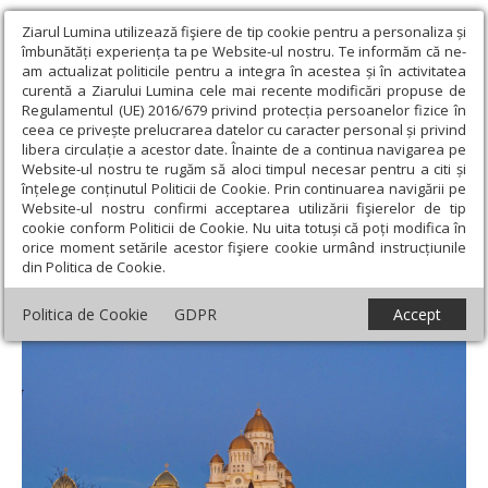
Ziarul Lumina utilizează fişiere de tip cookie pentru a personaliza și
îmbunătăți experiența ta pe Website-ul nostru. Te informăm că ne-
am actualizat politicile pentru a integra în acestea și în activitatea
curentă a Ziarului Lumina cele mai recente modificări propuse de
Regulamentul (UE) 2016/679 privind protecția persoanelor fizice în
ceea ce privește prelucrarea datelor cu caracter personal și privind
libera circulație a acestor date. Înainte de a continua navigarea pe
Website-ul nostru te rugăm să aloci timpul necesar pentru a citi și
Ziarul Lumina
›
Actualitate religioasă
›
Comunicate de presă
›
înțelege conținutul Politicii de Cookie. Prin continuarea navigării pe
Anunțuri importante referitoare la Catedrala Naţională
Website-ul nostru confirmi acceptarea utilizării fişierelor de tip
cookie conform Politicii de Cookie. Nu uita totuși că poți modifica în
Anunțuri importante referitoare la
orice moment setările acestor fişiere cookie urmând instrucțiunile
din Politica de Cookie.
Catedrala Naţională
Politica de Cookie
GDPR
Accept