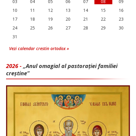
03
04
05
06
07
08
09
10
11
12
13
14
15
16
17
18
19
20
21
22
23
24
25
26
27
28
29
30
31
Vezi calendar crestin ortodox »
2026 -
„Anul omagial al pastorației familiei
creștine”