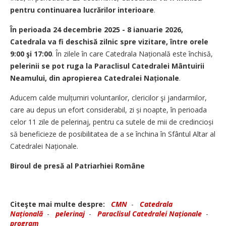
pentru continuarea lucrărilor interioare
.
În perioada 24 decembrie 2025 - 8 ianuarie 2026,
Catedrala va fi deschisă zilnic spre vizitare, între orele
9:00 şi 17:00
. În zilele în care Catedrala Națională este închisă,
pelerinii se pot ruga la Paraclisul Catedralei Mântuirii
Neamului, din apropierea Catedralei Naționale
.
Aducem calde mulțumiri voluntarilor, clericilor şi jandarmilor,
care au depus un efort considerabil, zi și noapte, în perioada
celor 11 zile de pele­rinaj, pentru ca sutele de mii de credincioși
să beneficieze de posibilitatea de a se închina în Sfântul Altar al
Catedralei Naționale.
Biroul de presă al Patriarhiei Române
Citeşte mai multe despre:
CMN
-
Catedrala
Națională
-
pelerinaj
-
Paraclisul Catedralei Naționale
-
program