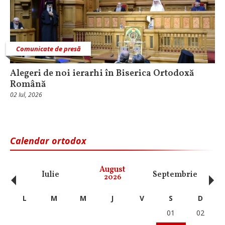
Comunicate de presă
Alegeri de noi ierarhi în Biserica Ortodoxă
Română
02 Iul, 2026
Calendar ortodox
‹
›
August
Iulie
Septembrie
O
2026
L
M
M
J
V
S
D
01
02