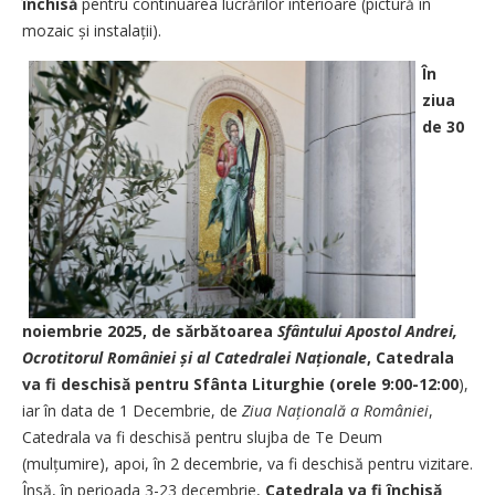
închisă
pentru continuarea lucrărilor interioare (pictură în
mozaic și instalații).
În
ziua
de 30
noiembrie 2025, de sărbătoarea
Sfântului Apostol Andrei,
Ocrotitorul României și al Catedralei Naționale
, Catedrala
va fi deschisă pentru Sfânta Liturghie (orele 9:00-12:00
),
iar în data de 1 Decembrie, de
Ziua Națională a României
,
Catedrala va fi deschisă pentru slujba de Te Deum
(mulțumire), apoi, în 2 decembrie, va fi deschisă pentru vizitare.
Însă, în perioada 3-23 decembrie,
Catedrala va fi închisă