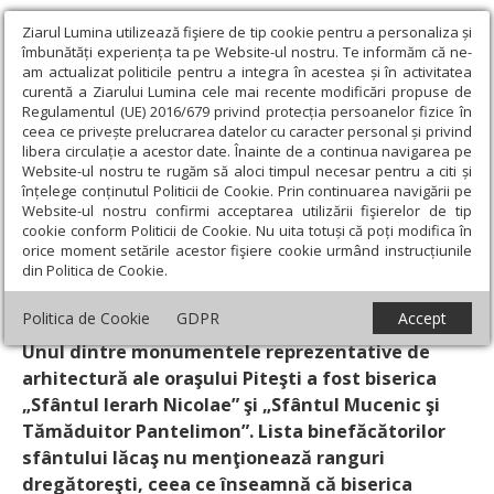
Ziarul Lumina utilizează fişiere de tip cookie pentru a personaliza și
îmbunătăți experiența ta pe Website-ul nostru. Te informăm că ne-
am actualizat politicile pentru a integra în acestea și în activitatea
curentă a Ziarului Lumina cele mai recente modificări propuse de
Regulamentul (UE) 2016/679 privind protecția persoanelor fizice în
ceea ce privește prelucrarea datelor cu caracter personal și privind
libera circulație a acestor date. Înainte de a continua navigarea pe
Website-ul nostru te rugăm să aloci timpul necesar pentru a citi și
Ziarul Lumina
›
Actualitate religioasă
›
Documentar
›
Biserica
înțelege conținutul Politicii de Cookie. Prin continuarea navigării pe
„Sfântul Nicolae” cu ceas din Piteşti
Website-ul nostru confirmi acceptarea utilizării fişierelor de tip
cookie conform Politicii de Cookie. Nu uita totuși că poți modifica în
Biserica „Sfântul Nicolae” cu ceas din Piteşti
orice moment setările acestor fişiere cookie urmând instrucțiunile
din Politica de Cookie.
Un articol de:
Pr. Alexandru Briciu
-
21 Feb 2009
Politica de Cookie
GDPR
Accept
Unul dintre monumentele reprezentative de
arhitectură ale oraşului Piteşti a fost biserica
„Sfântul Ierarh Nicolae” şi „Sfântul Mucenic şi
Tămăduitor Pantelimon”. Lista binefăcătorilor
sfântului lăcaş nu menţionează ranguri
dregătoreşti, ceea ce înseamnă că biserica