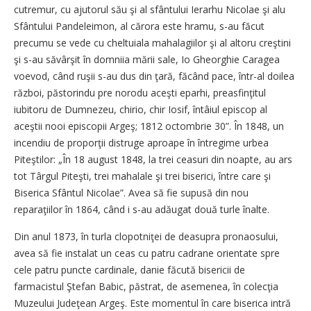
cutremur, cu ajutorul său şi al sfântului Ierarhu Nicolae şi alu
Sfântului Pandeleimon, al cărora este hramu, s-au făcut
precumu se vede cu cheltuiala mahalagiilor şi al altoru creştini
şi s-au săvârşit în domniia mării sale, Io Gheorghie Caragea
voevod, când ruşii s-au dus din ţară, făcând pace, într-al doilea
război, păstorindu pre norodu aceşti eparhi, preasfinţitul
iubitoru de Dumnezeu, chirio, chir Iosif, întâiul episcop al
aceştii nooi episcopii Argeş; 1812 octombrie 30”. În 1848, un
incendiu de proporţii distruge aproape în întregime urbea
Piteştilor: „În 18 august 1848, la trei ceasuri din noapte, au ars
tot Târgul Piteşti, trei mahalale şi trei biserici, între care şi
Biserica Sfântul Nicolae”. Avea să fie supusă din nou
reparaţiilor în 1864, când i s-au adăugat două turle înalte.
Din anul 1873, în turla clopotniţei de deasupra pronaosului,
avea să fie instalat un ceas cu patru cadrane orientate spre
cele patru puncte cardinale, danie făcută bisericii de
farmacistul Ştefan Babic, păstrat, de asemenea, în colecţia
Muzeului Judeţean Argeş. Este momentul în care biserica intră