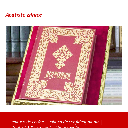
Acatiste zilnice
Politica de cookie
|
Politica de confidențialitate
|
Contact
|
Despre noi
|
Abonamente
|