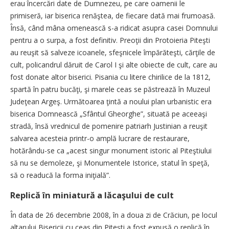
erau încercări date de Dumnezeu, pe care oamenii le
primiseră, iar biserica renăştea, de fiecare dată mai frumoasă.
Însă, când mâna omenească s-a ridicat asupra casei Domnului
pentru a o surpa, a fost definitiv. Preoţii din Protoieria Piteşti
au reuşit să salveze icoanele, sfeşnicele împărăteşti, cărţile de
cult, policandrul dăruit de Carol I şi alte obiecte de cult, care au
fost donate altor biserici. Pisania cu litere chirilice de la 1812,
spartă în patru bucăţi, şi marele ceas se păstrează în Muzeul
Judeţean Argeş. Următoarea ţintă a noului plan urbanistic era
biserica Domnească „Sfântul Gheorghe”, situată pe aceeaşi
stradă, însă vrednicul de pomenire patriarh Justinian a reuşit
salvarea acesteia printr-o amplă lucrare de restaurare,
hotărându-se ca „acest singur monument istoric al Piteştiului
să nu se demoleze, şi Monumentele Istorice, statul în speţă,
să o readucă la forma iniţială”.
Replică în miniatură a lăcaşului de cult
În data de 26 decembrie 2008, în a doua zi de Crăciun, pe locul
altarului Bisericii cu ceas din Piteşti a fost expusă o replică în