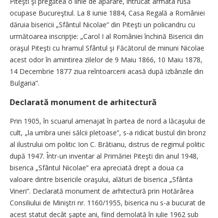
Piteşti şi pregătea o linie de apărare, întrucât armata rusă
ocupase Bucureştiul. La 8 iunie 1884, Casa Regală a României
dăruia bisericii „Sfântul Nicolae” din Piteşti un policandru cu
următoarea inscripţie: „Carol I al României închină Bisericii din
oraşul Piteşti cu hramul Sfântul şi Făcătorul de minuni Nicolae
acest odor în amintirea zilelor de 9 Maiu 1866, 10 Maiu 1878,
14 Decembrie 1877 ziua reîntoarcerii acasă după izbânzile din
Bulgaria”.
Declarată monument de arhitectură
Prin 1905, în scuarul amenajat în partea de nord a lăcaşului de
cult, „la umbra unei sălcii pletoase”, s-a ridicat bustul din bronz
al ilustrului om politic Ion C. Brătianu, distrus de regimul politic
după 1947. Într-un inventar al Primăriei Piteşti din anul 1948,
biserica „Sfântul Nicolae” era apreciată drept a doua ca
valoare dintre bisericile oraşului, alături de biserica „Sfânta
Vineri”. Declarată monument de arhitectură prin Hotărârea
Consiliului de Miniştri nr. 1160/1955, biserica nu s-a bucurat de
acest statut decât şapte ani, fiind demolată în iulie 1962 sub