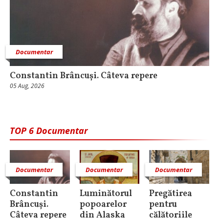
Documentar
Constantin Brâncuși. Câteva repere
05 Aug, 2026
TOP 6 Documentar
Documentar
Documentar
Documentar
Constantin
Luminătorul
Pregătirea
Brâncuși.
popoarelor
pentru
Câteva repere
din Alaska
călătoriile