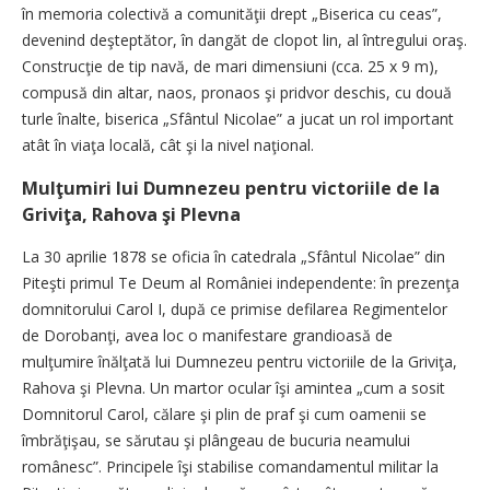
în memoria colectivă a comunităţii drept „Biserica cu ceas”,
devenind deşteptător, în dangăt de clopot lin, al întregului oraş.
Construcţie de tip navă, de mari dimensiuni (cca. 25 x 9 m),
compusă din altar, naos, pronaos şi pridvor deschis, cu două
turle înalte, biserica „Sfântul Nicolae” a jucat un rol important
atât în viaţa locală, cât şi la nivel naţional.
Mulţumiri lui Dumnezeu pentru victoriile de la
Griviţa, Rahova şi Plevna
La 30 aprilie 1878 se oficia în catedrala „Sfântul Nicolae” din
Piteşti primul Te Deum al României independente: în prezenţa
domnitorului Carol I, după ce primise defilarea Regimentelor
de Dorobanţi, avea loc o manifestare grandioasă de
mulţumire înălţată lui Dumnezeu pentru victoriile de la Griviţa,
Rahova şi Plevna. Un martor ocular îşi amintea „cum a sosit
Domnitorul Carol, călare şi plin de praf şi cum oamenii se
îmbrăţişau, se sărutau şi plângeau de bucuria neamului
românesc”. Principele îşi stabilise comandamentul militar la