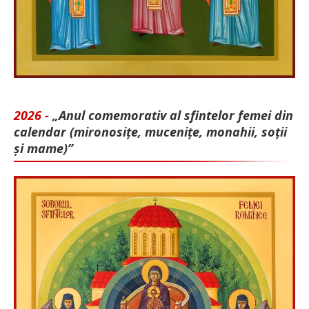
2026 -
„Anul comemorativ al sfintelor femei din
calendar (mironosițe, mu­cenițe, monahii, soții
și mame)”