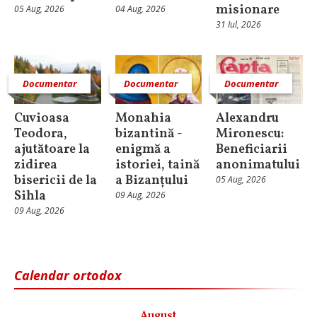
misionare
05 Aug, 2026
04 Aug, 2026
31 Iul, 2026
Documentar
Documentar
Documentar
Cuvioasa
Monahia
Alexandru
Teodora,
bizantină -
Mironescu:
ajutătoare la
enigmă a
Beneficiarii
zidirea
istoriei, taină
anonimatului
bisericii de la
a Bizanțului
05 Aug, 2026
Sihla
09 Aug, 2026
09 Aug, 2026
Calendar ortodox
August