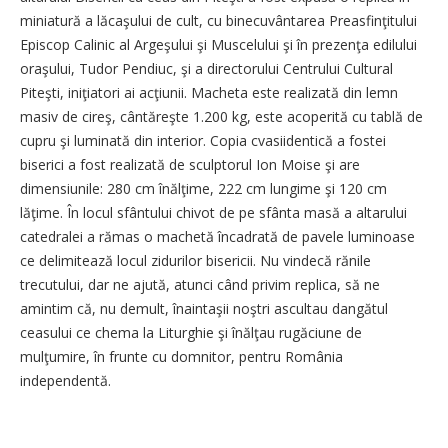
miniatură a lăcaşului de cult, cu binecuvântarea Preasfinţitului
Episcop Calinic al Argeşului şi Muscelului şi în prezenţa edilului
oraşului, Tudor Pendiuc, şi a directorului Centrului Cultural
Piteşti, iniţiatori ai acţiunii. Macheta este realizată din lemn
masiv de cireş, cântăreşte 1.200 kg, este acoperită cu tablă de
cupru şi luminată din interior. Copia cvasiidentică a fostei
biserici a fost realizată de sculptorul Ion Moise şi are
dimensiunile: 280 cm înălţime, 222 cm lungime şi 120 cm
lăţime. În locul sfântului chivot de pe sfânta masă a altarului
catedralei a rămas o machetă încadrată de pavele luminoase
ce delimitează locul zidurilor bisericii. Nu vindecă rănile
trecutului, dar ne ajută, atunci când privim replica, să ne
amintim că, nu demult, înaintaşii noştri ascultau dangătul
ceasului ce chema la Liturghie şi înălţau rugăciune de
mulţumire, în frunte cu domnitor, pentru România
independentă.