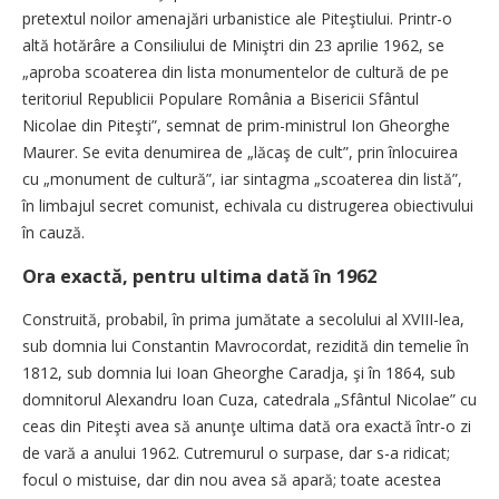
pretextul noilor amenajări urbanistice ale Piteştiului. Printr-o
altă hotărâre a Consiliului de Miniştri din 23 aprilie 1962, se
„aproba scoaterea din lista monumentelor de cultură de pe
teritoriul Republicii Populare România a Bisericii Sfântul
Nicolae din Piteşti”, semnat de prim-ministrul Ion Gheorghe
Maurer. Se evita denumirea de „lăcaş de cult”, prin înlocuirea
cu „monument de cultură”, iar sintagma „scoaterea din listă”,
în limbajul secret comunist, echivala cu distrugerea obiectivului
în cauză.
Ora exactă, pentru ultima dată în 1962
Construită, probabil, în prima jumătate a secolului al XVIII-lea,
sub domnia lui Constantin Mavrocordat, rezidită din temelie în
1812, sub domnia lui Ioan Gheorghe Caradja, şi în 1864, sub
domnitorul Alexandru Ioan Cuza, catedrala „Sfântul Nicolae” cu
ceas din Piteşti avea să anunţe ultima dată ora exactă într-o zi
de vară a anului 1962. Cutremurul o surpase, dar s-a ridicat;
focul o mistuise, dar din nou avea să apară; toate acestea