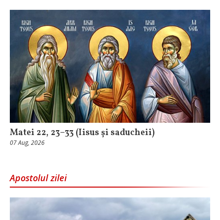
Matei 22, 23–33 (Iisus și saducheii)
07 Aug, 2026
Apostolul zilei