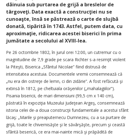
dăinuia sub purtarea de grijă a breslelor de
târgoveţi. Data exactă a construcţiei nu se
cunoaşte, însă se păstrează o carte de slujbă
donată, tipărită în 1743. Astfel, putem data, cu
aproximaţie, ridicarea acestei biserici în prima
jumătate a secolului al XVIII-lea.
Pe 26 octombrie 1802, în jurul orei 12:00, un cutremur cu o
magnitudine de 7,9 grade pe scara Richter s-a resimţit violent
la Piteşti, Biserica „Sfântul Nicolae” fiind distrusă de
intensitatea acestuia. Documentele vremii consemnează că
„nu era din ostreţe de lemn, ci din zidărie”. A fost refăcută şi
extinsă în 1812, pe cheltuiala orăşenilor („mahalagiilor”).
Pisania bisericii, de mari dimensiuni (99,5 cm x 140 cm),
păstrată în expoziţia Muzeului Judeţean Argeş, consemnează
istoria celei de-a doua construcţii fundamentale a acestui sfânt
lăcaş: „Marile şi preaputernecu Dumnezeu, cu a sa purtare de
grijă, toate le chivernisăşte şi le săvârşăşte, precum şi ceastă
sfântă beserică, ce era mai-nainte mică şi prăpădită de