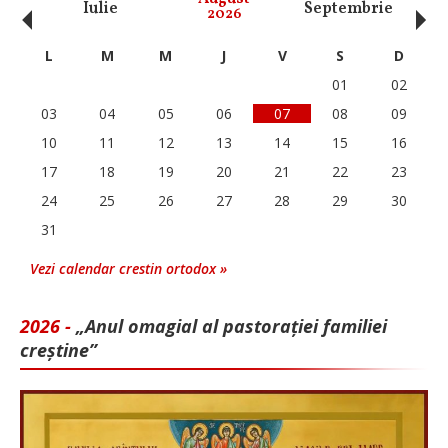
‹
›
Iulie
Septembrie
O
2026
L
M
M
J
V
S
D
01
02
03
04
05
06
07
08
09
10
11
12
13
14
15
16
17
18
19
20
21
22
23
24
25
26
27
28
29
30
31
Vezi calendar crestin ortodox »
2026 -
„Anul omagial al pastorației familiei
creștine”