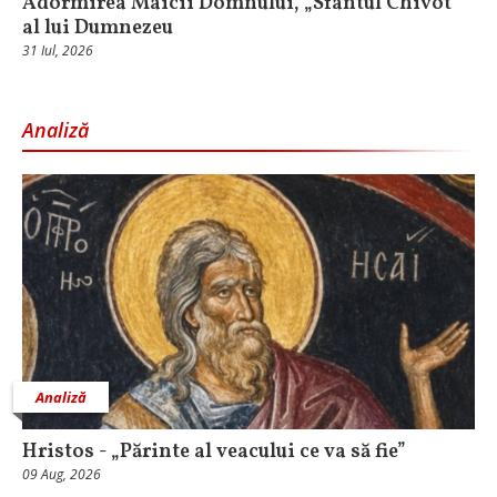
Adormirea Maicii Domnului, „Sfântul Chivot”
al lui Dumnezeu
31 Iul, 2026
Analiză
Analiză
Hristos - „Părinte al veacului ce va să fie”
09 Aug, 2026