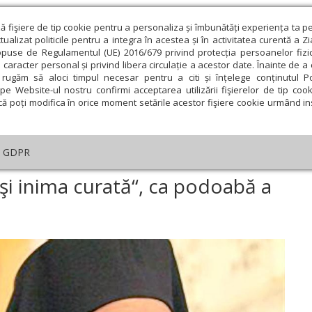
ză fişiere de tip cookie pentru a personaliza și îmbunătăți experiența ta p
alizat politicile pentru a integra în acestea și în activitatea curentă a Z
opuse de Regulamentul (UE) 2016/679 privind protecția persoanelor fizi
 caracter personal și privind libera circulație a acestor date. Înainte de 
eologie și spiritualitate
Educaţie și Cultură
Societate
rugăm să aloci timpul necesar pentru a citi și înțelege conținutul Pol
pe Website-ul nostru confirmi acceptarea utilizării fişierelor de tip cook
că poți modifica în orice moment setările acestor fişiere cookie urmând ins
An omagial
Comunicate de presă
Documentar
GDPR
tar
›
Despre „mintea trează şi inima curată“, ca podoabă a tânărului
şi inima curată“, ca podoabă a
ie
Februarie
Martie
Aprilie
Mai
Iunie