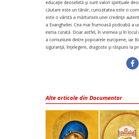
educaţie deosebită şi sunt valori spirituale deo
căutare este un tânăr, curiozitatea este o comp
este o vârstă a mărturisirii unei credinţe autent
a Evangheliei. Cea mai frumoasă podoabă a unui t
inima curată. Doar astfel, în vremea şi în locul n
a comuniunii dintre popoarele europene, iar Bis
siguranţă, înţelegere, dragoste şi răspuns la p
Alte articole din Documentar