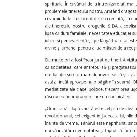
spirituale. În cuvântul de la întronizare afirma
problemele tineretului nostru. Arătând dragost
ci vorbindu-le cu sinceritate, cu credinţă, cu c
ale tineretului nostru, drogurile, SIDA, alcoolis
lipsa căldurii familiale, necesitatea educaţiei su
iubire şi perseverenţă şi, pe lângă toate aceste
divine şi umane, pentru a lua măsuri de a reuşi
De multe ori a fost înconjurat de tineri. A vizitat
că societatea care ar trebui să-şi pregătească d
o educaţie şi o formare duhovnicească şi civică
astăzi, încât aproape nu o băgăm în seamă. O
mediatizate ale clasei politice, trecem prea uş
răscrucea unor drumuri care nu duc nicăieri.
„Omul tânăr după vârstă este cel plin de idealur
revoluţionarul, cel exigent în judecata lui, plin
înainte de vreme. Tânărul este neprihănit, sincer
noi vă învăţăm nedreptatea şi faptul că fără mij