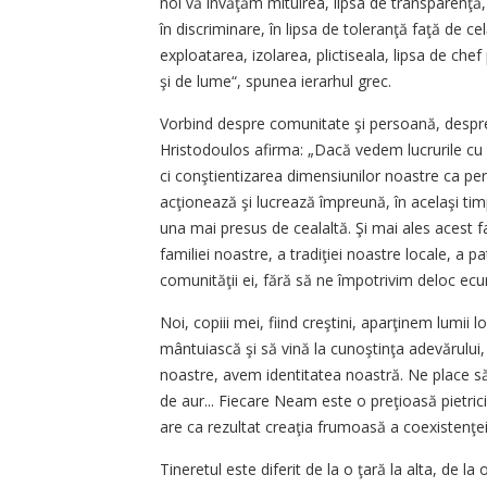
noi vă învăţăm mituirea, lipsa de transparenţă
în discriminare, în lipsa de toleranţă faţă de cel
exploatarea, izolarea, plictiseala, lipsa de che
şi de lume“, spunea ierarhul grec.
Vorbind despre comunitate şi persoană, despre
Hristodoulos afirma: „Dacă vedem lucrurile cu 
ci conştientizarea dimensiunilor noastre ca pe
acţionează şi lucrează împreună, în acelaşi timp
una mai presus de cealaltă. Şi mai ales acest 
familiei noastre, a tradiţiei noastre locale, a pa
comunităţii ei, fără să ne împotrivim deloc ec
Noi, copiii mei, fiind creştini, aparţinem lumii
mântuiască şi să vină la cunoştinţa adevărului,
noastre, avem identitatea noastră. Ne place să d
de aur... Fiecare Neam este o preţioasă pietric
are ca rezultat creaţia frumoasă a coexistenţei 
Tineretul este diferit de la o ţară la alta, de la