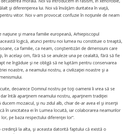
, decăderea morală. Noi vă introducem în rasism, în xenofobie,
ălalt şi diferenţierea lui. Noi vă învăţăm duritatea în viaţă,
f pentru viitor. Noi v-am provocat confuzie în noţiunile de neam
 naţiune şi marea familie europeană, Arhiepiscopul
această logică, atunci pentru noi lumea nu constituie o treaptă,
rsoane, ca familie, ca neam, conştientizări de dimensiuni care
, în acelaşi om, fără să se anuleze una pe cealaltă, fără să fie
fapt ne îngăduie şi ne obligă să ne luptăm pentru conservarea
triei noastre, a neamului nostru, a civilizaţiei noastre şi a
umenismului.
 locuite, deoarece Domnul nostru pe toţi oamenii îi vrea să se
 dar întâi aparţinem neamului nostru, aparţinem tradiţiei
ucem mozaicul, şi nu zidul alb, chiar de-ar avea el şi inserţii
ică în unicitatea ei în Lumea locuită, iar colaborarea neamurilor
lor, pe baza respectului diferenţei lor“.
 o credinţă la alta, şi aceasta datorită faptului că există o