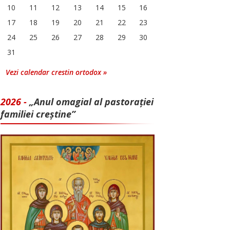
10
11
12
13
14
15
16
17
18
19
20
21
22
23
24
25
26
27
28
29
30
31
Vezi calendar crestin ortodox »
2026 -
„Anul omagial al pastorației
familiei creștine”