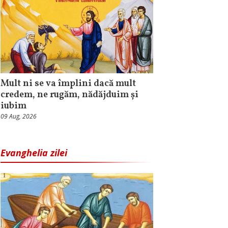
Mult ni se va împlini dacă mult
credem, ne rugăm, nădăjduim și
iubim
09 Aug, 2026
Evanghelia zilei