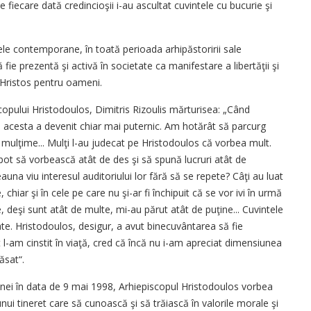
De fiecare dată credincioşii i-au ascultat cuvintele cu bucurie şi
ele contemporane, în toată perioada arhipăstoririi sale
ie prezentă şi activă în societate ca manifestare a libertăţii şi
i Hristos pentru oameni.
scopului Hristodoulos, Dimitris Rizoulis mărturisea: „Când
ul acesta a devenit chiar mai puternic. Am hotărât să parcurg
o mulţime... Mulţi l-au judecat pe Hristodoulos că vorbea mult.
pot să vorbească atât de des şi să spună lucruri atât de
una viu interesul auditoriului lor fără să se repete? Câţi au luat
chiar şi în cele pe care nu şi-ar fi închipuit că se vor ivi în urmă
e, deşi sunt atât de multe, mi-au părut atât de puţine... Cuvintele
te. Hristodoulos, desigur, a avut binecuvântarea să fie
cât l-am cinstit în viaţă, cred că încă nu i-am apreciat dimensiunea
ăsat“.
tenei în data de 9 mai 1998, Arhiepiscopul Hristodoulos vorbea
unui tineret care să cunoască şi să trăiască în valorile morale şi