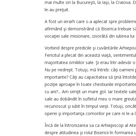
mai multe ori la Bucureşti, la Iaşi, la Craiova. 
le-au preţuit.
A fost un ierarh care s-a aplecat spre problem
afirmând şi demonstrând că Biserica trebuie să f
vocaţiei sale misionare, izvorâtă din iubirea lu
Vorbind despre predicile şi cuvântările Arhiepi
Fericitul a plecat din această viaţă, sentiment
majoritatea omiliilor sale. Şi erau într-adevăr 
Nu pe nedrept. Totuşi, mă întreb: câţi oameni 
importante? Câţi au capacitatea să ţină întotdea
poziţie aproape în toate chestiunile importante, 
cu ani?... Am simţit un mare gol. Iar textele sal
sale au dobândit în sufletul meu o mare greuta
recunoscut şi iubit în timpul vieţii. Totuşi, ori
operei şi importanţa comorilor pe care ni le-a l
Încă de la întronizarea sa ca Arhiepiscop al A
despre atitudinea şi rolul Bisericii în formarea 