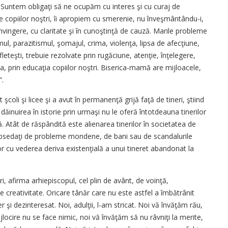
: „Suntem obligaţi să ne ocupăm cu interes şi cu curaj de
e copiilor noştri, îi apropiem cu smerenie, nu înveşmântându-i,
onvingere, cu claritate şi în cunoştinţă de cauză. Marile probleme
mul, parazitismul, şomajul, crima, violenţa, lipsa de afecţiune,
fleteşti, trebuie rezolvate prin rugăciune, atenţie, înţelegere,
a, prin educaţia copiilor noştri. Biserica-mamă are mijloacele,
“.
 şcoli şi licee şi a avut în permanenţă grijă faţă de tineri, ştiind
ăinuirea în istorie prin urmaşi nu le oferă întotdeauna tinerilor
. Atât de răspândită este alienarea tinerilor în societatea de
bsedaţi de probleme mondene, de bani sau de scandalurile
or cu vederea deriva existenţială a unui tineret abandonat la
i, afirma arhiepiscopul, cel plin de avânt, de voinţă,
 de creativitate. Oricare tânăr care nu este astfel a îmbătrânit
 şi dezinteresat. Noi, adulţii, l-am stricat. Noi vă învăţăm rău,
locire nu se face nimic, noi vă învăţăm să nu râvniţi la merite,