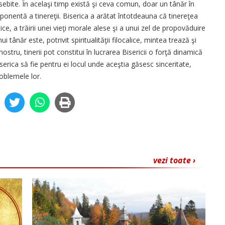
sebite. În acelaşi timp există şi ceva comun, doar un tânăr în
onentă a tinereţii. Biserica a arătat întotdeauna că tinereţea
ice, a trăirii unei vieţi morale alese şi a unui zel de propovăduire
ânăr este, potrivit spiritualităţii filocalice, mintea trează şi
ostru, tinerii pot constitui în lucrarea Bisericii o forţă dinamică
erica să fie pentru ei locul unde aceştia găsesc sinceritate,
roblemele lor.
vezi toate ›