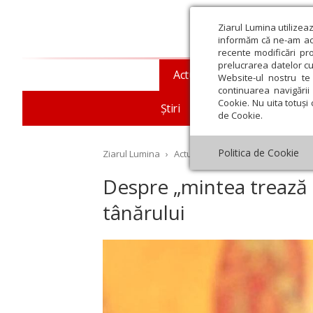
Ziarul Lumina utilizea
informăm că ne-am actu
recente modificări pr
prelucrarea datelor cu
Actualitate religioasă
T
Website-ul nostru te 
continuarea navigării 
Cookie. Nu uita totuși 
Știri
Mesaje și cuvântări
de Cookie.
Politica de Cookie
Ziarul Lumina
›
Actualitate religioasă
›
Documen
Despre „mintea trează 
tânărului
st
Septembrie
Octombrie
Noiembrie
Decembrie
Ianuar