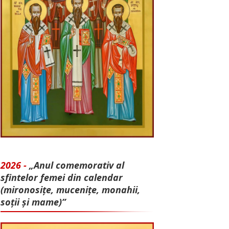
2026 -
„Anul comemorativ al
sfintelor femei din calendar
(mironosițe, mu­cenițe, monahii,
soții și mame)”