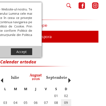
e Website-ul nostru. Te
iarului Lumina cele mai
ce în ceea ce privește
a continua navigarea pe
Opinii
Filantropie
iticii de Cookie. Prin
ie conform Politicii de
trucțiunile din Politica
In memoriam
Diaspora
Accept
Calendar ortodox
‹
›
August
Iulie
Septembrie
Octombrie
Noiembri
2026
L
M
M
J
V
S
D
01
02
03
04
05
06
07
08
09