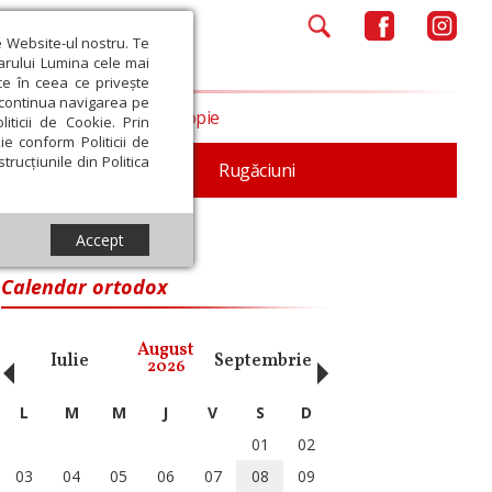
e Website-ul nostru. Te
iarului Lumina cele mai
ce în ceea ce privește
a continua navigarea pe
Opinii
Filantropie
iticii de Cookie. Prin
ie conform Politicii de
trucțiunile din Politica
iturgica
Patristica
Rugăciuni
Accept
Calendar ortodox
‹
›
August
Iulie
Septembrie
Octombrie
Noiembri
2026
L
M
M
J
V
S
D
01
02
03
04
05
06
07
08
09