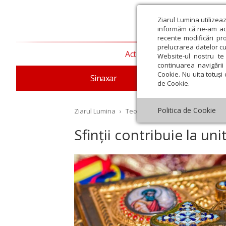
Ziarul Lumina utilizea
informăm că ne-am actu
recente modificări pr
prelucrarea datelor cu
Actualitate religioasă
T
Website-ul nostru te 
continuarea navigării 
Cookie. Nu uita totuși 
Sinaxar
Apostolul zilei
Evang
de Cookie.
Politica de Cookie
Ziarul Lumina
›
Teologie și spiritualitate
›
Patris
Sfinții contribuie la uni
st
Septembrie
Octombrie
Noiembrie
Decembrie
Ianuar