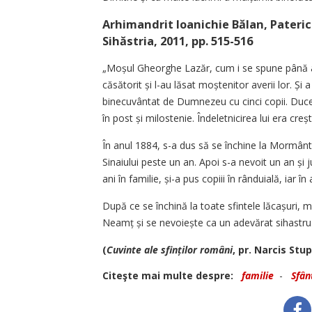
Arhimandrit Ioanichie Bălan, Pateric
Sihăstria, 2011, pp. 515-516
„Moșul Gheorghe Lazăr, cum i se spune până astă
căsătorit și l-au lăsat moștenitor averii lor. Și 
binecuvântat de Dumnezeu cu cinci copii. Ducea 
în post și milostenie. Îndeletnicirea lui era creșt
În anul 1884, s-a dus să se închine la Mormântu
Sinaiului peste un an. Apoi s-a nevoit un an și 
ani în familie, și-a pus copiii în rânduială, iar 
După ce se închină la toate sfintele lăcașuri, m
Neamț și se nevoiește ca un adevărat sihastru
(
Cuvinte ale sfinților români
, pr. Narcis Stu
Citeşte mai multe despre:
familie
-
Sfân