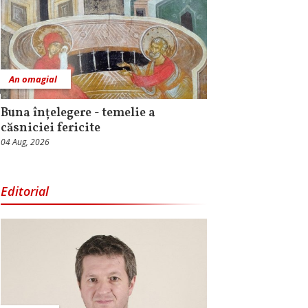
An omagial
Buna înțelegere - temelie a
căsniciei fericite
04 Aug, 2026
Editorial