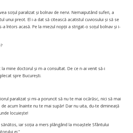
avea soțul paralizat și bolnav de nervi. Nemaiputând suferi, a
tul unui preot. El i-a dat să citească acatistul cuviosului și să se
-a întors acasă. Pe la miezul nopții a strigat-o soțul bolnav și i-
e?
 la mine doctorul și m-a consultat. De ce n-ai venit să-i
a plecat spre București.
orul paralizat și mi-a poruncit să nu te mai ocărăsc, nici să mai
ă de acum înainte nu te mai supăr! Dar nu uita, du-te dimineață
i unde locuiește!
 sănătos, iar soția a mers plângând la moaștele Sfântului
torului ei.”