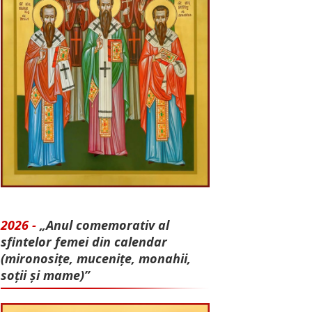
2026 -
„Anul comemorativ al
sfintelor femei din calendar
(mironosițe, mu­cenițe, monahii,
soții și mame)”