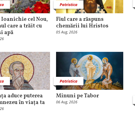
ica
Patristica
. Ioanichie cel Nou,
Fiul care a răspuns
l care a trăit cu
chemării lui Hristos
și apă
05 Aug, 2026
026
ica
Patristica
ța aduce puterea
Minuni pe Tabor
mnezeu în viața ta
06 Aug, 2026
026