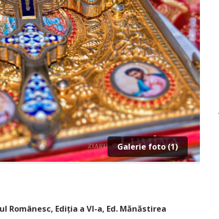
Galerie foto (1)
ul Românesc, Ediția a VI-a, Ed. Mănăstirea