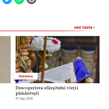
vezi toate ›
Patristica
Descoperirea sfârșitului vieții
pământești
07 Aug, 2026