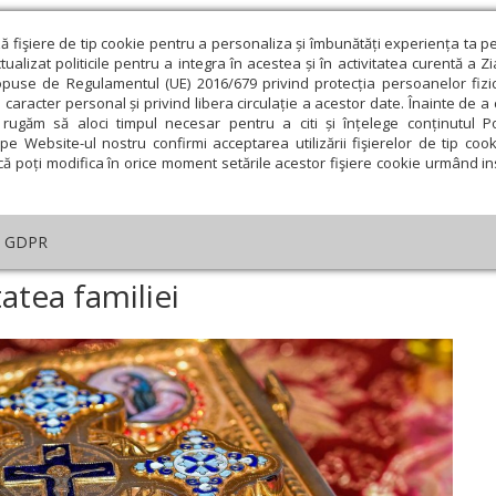
ză fişiere de tip cookie pentru a personaliza și îmbunătăți experiența ta p
alizat politicile pentru a integra în acestea și în activitatea curentă a Z
opuse de Regulamentul (UE) 2016/679 privind protecția persoanelor fizi
 caracter personal și privind libera circulație a acestor date. Înainte de 
eologie și spiritualitate
Educaţie și Cultură
Societate
rugăm să aloci timpul necesar pentru a citi și înțelege conținutul Pol
pe Website-ul nostru confirmi acceptarea utilizării fişierelor de tip cook
că poți modifica în orice moment setările acestor fişiere cookie urmând ins
helia zilei
Evanghelia de Duminică
Theologica
L
GDPR
tica
›
Sfinții contribuie la unitatea familiei
tatea familiei
ie
Februarie
Martie
Aprilie
Mai
Iunie