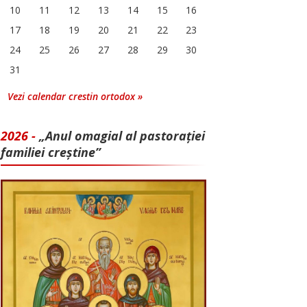
10
11
12
13
14
15
16
17
18
19
20
21
22
23
24
25
26
27
28
29
30
31
Vezi calendar crestin ortodox »
2026 -
„Anul omagial al pastorației
familiei creștine”