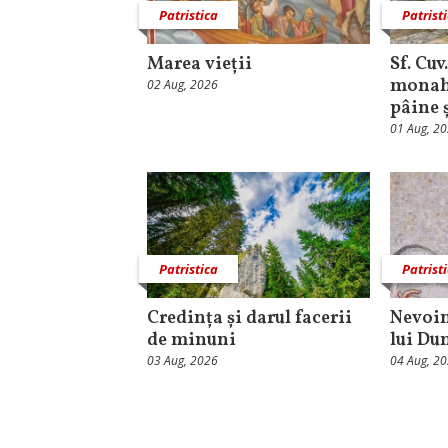
Patristica
Patrist
Marea vieții
Sf. Cuv
monahu
02 Aug, 2026
pâine 
01 Aug, 2
Patristica
Patrist
Credința și darul facerii
Nevoin
de minuni
lui Du
03 Aug, 2026
04 Aug, 2