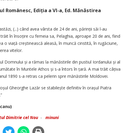
ul Românesc, Ediția a VI-a, Ed. Mănăstirea
zi, (...) când avea vârsta de 24 de ani, părinții săi l-au
a trăit în însoțire cu femeia sa, Pelaghia, aproape 20 de ani, fiind
o viață crești­neas­că aleasă, în muncă cinstită, în rugăciune,
erea vitelor.
l Domnului și a rămas la mănăstirile din pustiul Iordanului și al
jumătate în Muntele Athos și s-a întors în țară. A mai trăit câțiva
în anul 1890 s-a retras ca pelerin spre mănăstirile Moldovei.
oșul Gheorghe Lazăr se stabilește definitiv în orașul Piatra
.”
pcanu)
tul Dimitrie cel Nou
-
minuni