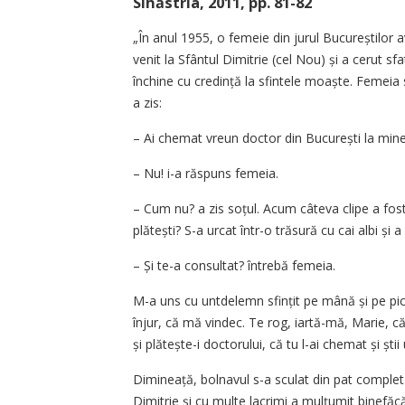
Sihăstria, 2011, pp. 81-82
„În anul 1955, o femeie din jurul Bucureștilor 
venit la Sfântul Dimitrie (cel Nou) și a cerut sfa
închine cu cre­dință la sfintele moaște. Femeia s
a zis:
– Ai chemat vreun doctor din București la min
– Nu! i-a răspuns femeia.
– Cum nu? a zis soțul. Acum câteva clipe a fost
plătești? S-a urcat într-o trăsură cu cai albi și 
– Și te-a consultat? întrebă femeia.
M-a uns cu untdelemn sfințit pe mână și pe pici
înjur, că mă vindec. Te rog, iartă-mă, Marie, c
și plătește-i doctorului, că tu l-ai chemat și ști
Dimineață, bolnavul s-a sculat din pat complet
Dimitrie și cu multe lacrimi a mul­țumit binefăcă