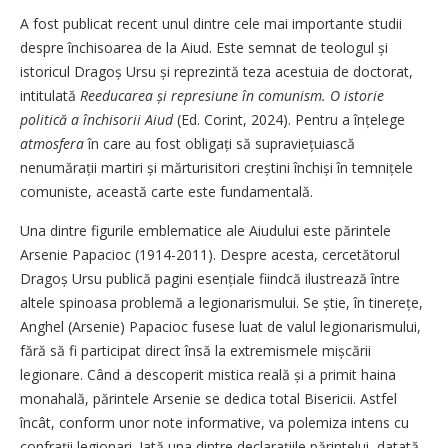
A fost publicat recent unul dintre cele mai importante studii
despre închisoarea de la Aiud. Este semnat de teologul și
istoricul Dragoș Ursu și reprezintă teza acestuia de doctorat,
intitulată
Reeducarea și represiune în comunism. O istorie
politică a închisorii Aiud
(Ed. Corint, 2024). Pentru a înțelege
atmosfera
în care au fost obligați să supraviețuiască
nenumărații martiri și mărturisitori creștini închiși în temnițele
comuniste, această carte este fundamentală.
Una dintre figurile emblematice ale Aiudului este părintele
Arsenie Papacioc (1914-2011). Despre acesta, cercetătorul
Dragoș Ursu publică pagini esențiale fiindcă ilustrează între
altele spinoasa problemă a legionarismului. Se știe, în tinerețe,
Anghel (Arsenie) Papacioc fusese luat de valul legionarismului,
fără să fi participat direct însă la extremismele mișcării
legionare. Când a descoperit mistica reală și a primit haina
monahală, părintele Arsenie se dedica total Bisericii. Astfel
încât, conform unor note informative, va polemiza intens cu
confrații legionari. Iată una dintre declarațiile părintelui, datată