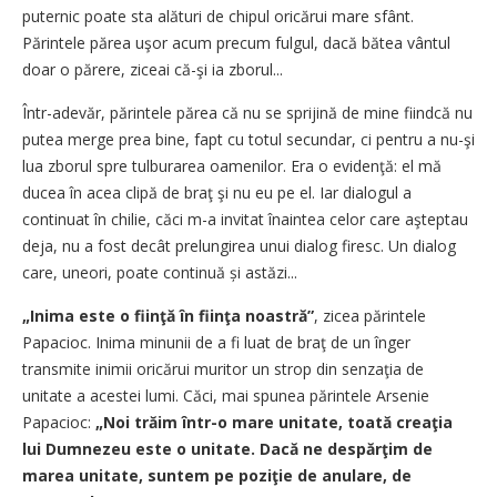
puternic poate sta alături de chipul oricărui mare sfânt.
Părintele părea uşor acum precum fulgul, dacă bătea vântul
doar o părere, ziceai că-şi ia zborul...
Într-adevăr, părintele părea că nu se sprijină de mine fiindcă nu
putea merge prea bine, fapt cu totul secundar, ci pentru a nu-şi
lua zborul spre tulburarea oamenilor. Era o evidenţă: el mă
ducea în acea clipă de braţ şi nu eu pe el. Iar dialogul a
continuat în chilie, căci m-a invitat înaintea celor care aşteptau
deja, nu a fost decât prelungirea unui dialog firesc. Un dialog
care, uneori, poate continuă și astăzi...
„Inima este o fiinţă în fiinţa noastră”
, zicea părintele
Papacioc. Inima minunii de a fi luat de braţ de un înger
transmite inimii oricărui muritor un strop din senzaţia de
unitate a acestei lumi. Căci, mai spunea părintele Arsenie
Papacioc:
„Noi trăim într-o mare unitate, toată creaţia
lui Dumnezeu este o unitate. Dacă ne despărţim de
marea unitate, suntem pe poziţie de anulare, de