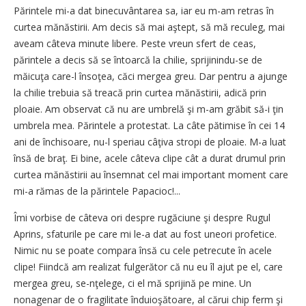
Părintele mi-a dat binecuvântarea sa, iar eu m-am retras în
curtea mănăstirii. Am decis să mai aştept, să mă reculeg, mai
aveam câteva minute libere. Peste vreun sfert de ceas,
părintele a decis să se întoarcă la chilie, sprijinindu-se de
măicuţa care-l însoţea, căci mergea greu. Dar pentru a ajunge
la chilie trebuia să treacă prin curtea mănăstirii, adică prin
ploaie. Am observat că nu are umbrelă şi m-am grăbit să-i ţin
umbrela mea. Părintele a protestat. La câte pătimise în cei 14
ani de închisoare, nu-l speriau câţiva stropi de ploaie. M-a luat
însă de braţ. Ei bine, acele câteva clipe cât a durat drumul prin
curtea mănăstirii au însemnat cel mai important moment care
mi-a rămas de la părintele Papacioc!...
Îmi vorbise de câteva ori despre rugăciune şi despre Rugul
Aprins, sfaturile pe care mi le-a dat au fost uneori profetice.
Nimic nu se poate compara însă cu cele petrecute în acele
clipe! Fiindcă am realizat fulgerător că nu eu îl ajut pe el, care
mergea greu, se-nţelege, ci el mă sprijină pe mine. Un
nonagenar de o fragilitate înduioşătoare, al cărui chip ferm şi