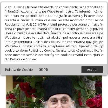
Ziarul Lumina utilizează fişiere de tip cookie pentru a personaliza și
îmbunătăți experiența ta pe Website-ul nostru. Te informăm că ne-
am actualizat politicile pentru a integra în acestea și în activitatea
curentă a Ziarului Lumina cele mai recente modificări propuse de
Regulamentul (UE) 2016/679 privind protecția persoanelor fizice în
ceea ce privește prelucrarea datelor cu caracter personal și privind
libera circulație a acestor date. Înainte de a continua navigarea pe
Website-ul nostru te rugăm să aloci timpul necesar pentru a citi și
Ziarul Lumina
›
Actualitate religioasă
›
Documentar
›
Părintele
înțelege conținutul Politicii de Cookie. Prin continuarea navigării pe
Arsenie Papacioc: „Inima este o fiinţă în fiinţa noastră”
Website-ul nostru confirmi acceptarea utilizării fişierelor de tip
cookie conform Politicii de Cookie. Nu uita totuși că poți modifica în
Părintele Arsenie Papacioc: „Inima este o
orice moment setările acestor fişiere cookie urmând instrucțiunile
din Politica de Cookie.
fiinţă în fiinţa noastră”
Politica de Cookie
GDPR
Accept