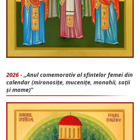
2026 -
„Anul comemorativ al sfintelor femei din
calendar (mironosițe, mu­cenițe, monahii, soții
și mame)”