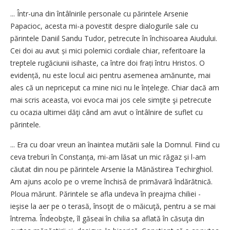
... Într-una din întâlnirile personale cu părintele Arsenie
Papacioc, acesta mi-a povestit despre dialogurile sale cu
părintele Daniil Sandu Tudor, petrecute în închisoarea Aiudului.
Cei doi au avut și mici polemici cordiale chiar, referitoare la
treptele rugăciunii isihaste, ca între doi frați întru Hristos. O
evidență, nu este locul aici pentru asemenea amănunte, mai
ales că un nepriceput ca mine nici nu le înțelege. Chiar dacă am
mai scris aceasta, voi evoca mai jos cele simţite şi petrecute
cu ocazia ultimei dăţi când am avut o întâlnire de suflet cu
părintele.
... Era cu doar vreun an înaintea mutării sale la Domnul. Fiind cu
ceva treburi în Con­stanța, mi-am lăsat un mic răgaz și l-am
căutat din nou pe părintele Arsenie la Mănăstirea Techirghiol.
Am ajuns acolo pe o vreme închisă de primăvară îndărătnică.
Ploua mărunt. Părintele se afla undeva în preajma chiliei -
ieşise la aer pe o terasă, însoţit de o măicuţă, pentru a se mai
întrema. Îndeobşte, îl găseai în chilia sa aflată în căsuţa din