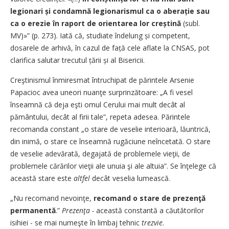
legionari și condamnă legionarismul ca o aberație sau
ca o erezie în raport de orientarea lor creștină
(subl.
MV)»” (p. 273). Iată că, studiate îndelung și com­petent,
dosarele de arhivă, în cazul de față cele aflate la CNSAS, pot
clarifica salutar trecutul țării și al Bisericii.
Creştinismul înmiresmat întruchipat de părintele Arsenie
Papacioc avea uneori nuanţe surprinzătoare: „A fi vesel
înseamnă că deja eşti omul Cerului mai mult decât al
pământului, decât al firii tale”, repeta adesea. Părintele
recomanda constant „o stare de veselie interioară, lăuntrică,
din inimă, o stare ce înseamnă rugăciune neîncetată. O stare
de veselie adevărată, degajată de problemele vieţii, de
problemele cărărilor vieţii ale unuia şi ale altuia”. Se înţelege că
această stare este
altfel
decât veselia lumească.
„Nu recomand nevoinţe,
recomand o stare de prezenţă
permanentă
.”
Prezenţa -
această constantă a căutătorilor
isihiei - se mai numeşte în limbaj tehnic
trezvie
.