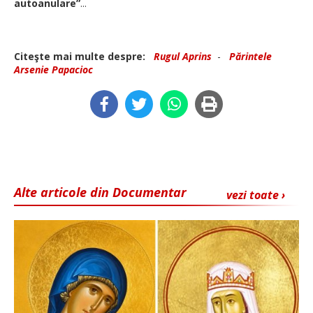
autoanulare”
...
Citeşte mai multe despre:
Rugul Aprins
-
Părintele
Arsenie Papacioc
Alte articole din Documentar
vezi toate ›