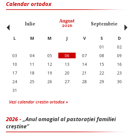
Calendar ortodox
‹
›
August
Iulie
Septembrie
O
2026
L
M
M
J
V
S
D
01
02
03
04
05
06
07
08
09
10
11
12
13
14
15
16
17
18
19
20
21
22
23
24
25
26
27
28
29
30
31
Vezi calendar crestin ortodox »
2026 -
„Anul omagial al pastorației familiei
creștine”