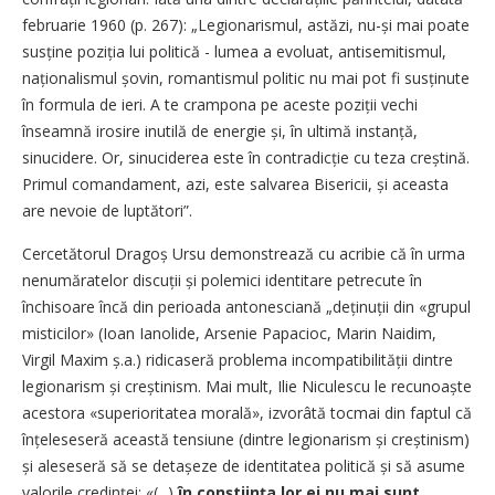
februarie 1960 (p. 267): „Legionarismul, astăzi, nu-și mai poate
susține poziția lui politică - lumea a evoluat, antisemitismul,
naționalismul șovin, romantismul politic nu mai pot fi susținute
în formula de ieri. A te crampona pe aceste poziții vechi
înseamnă irosire inutilă de energie și, în ultimă instanță,
sinucidere. Or, sinuciderea este în contradicție cu teza creștină.
Primul comandament, azi, este salvarea Bisericii, și aceasta
are nevoie de luptători”.
Cercetătorul Dragoș Ursu demonstrează cu acribie că în urma
nenumăratelor discuții și polemici identitare petrecute în
închisoare încă din perioada antonesciană „deținuții din «grupul
misticilor» (Ioan Ianolide, Arsenie Papacioc, Marin Naidim,
Virgil Maxim ș.a.) ridicaseră problema incompatibilității dintre
legionarism și creștinism. Mai mult, Ilie Niculescu le recu­noaște
acestora «superioritatea morală», izvorâtă tocmai din faptul că
înțeleseseră această tensiune (dintre legionarism și creștinism)
și aleseseră să se detașeze de identitatea politică și să asume
valorile credinței: «(...)
în conștiin­ța lor ei nu mai sunt