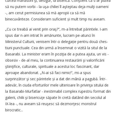
curtea mănăstirii şi, desigur, la biserică. Conştient că s-ar putea
să nu putem vorbi - la uşa chiliei îl aşteptau deja mulţi oameni
-, am cerut permisiunea să mă apropii ca să mă
binecuvânteze. Consideram suficient și mult timp nu aveam.
„Cu ce treabă ai venit prin oraş?”, m-a întrebat părintele. I-am
spus dar n-am intrat în amănunte, lucram pe-atunci în
Ministerul Culturii, venisem într-o delegație pentru două ches­
tiuni punctuale. Cea din urmă a însemnat o vizită la situl de la
Basarabi. La minister eram în poziţia de a putea ajuta, un vis -
obsesiv - de-al meu, la continuarea restaurării şi valorificării
ştiinţifice, culturale, spirituale a acestui loc fascinant, dar
aproape abandonat. „N-ai să faci nimic!”, mi-a spus
surprinzător şi sec părintele și a dat din mână a pagubă. Într-
adevăr, în ciuda eforturilor mele ulterioare în privinţa sitului de
la Basarabi-Murfatlar - inestimabil complex rupestru format din
galerii, chilii şi bisericuţe săpate în cretă datând din secolul al
IX-lea -, nu aveam să reuşesc să dezmorţesc monstrul
birocratic...