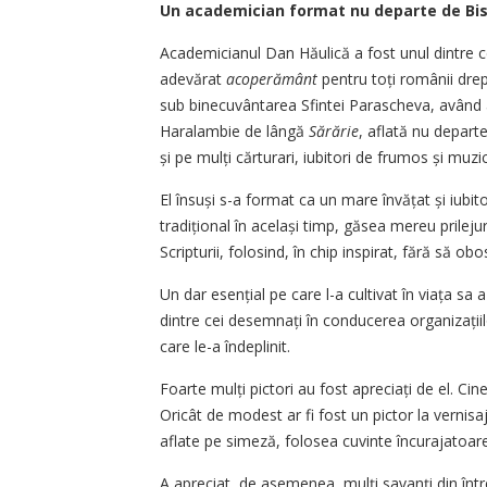
Un academician format nu departe de Bis
Academicianul Dan Hăulică a fost unul dintre ce
adevărat
acoperământ
pentru toți românii drep
sub binecuvântarea Sfintei Parascheva, având 
Haralambie de lângă
Sărărie
, aflată nu departe
și pe mulți cărturari, iubitori de frumos și muzi
El însuși s-a format ca un mare învățat și iubito
tradițional în același timp, găsea mereu prilejuri 
Scripturii, folosind, în chip inspirat, fără să
Un dar esențial pe care l-a cultivat în viața sa a
dintre cei desemnați în conducerea orga­nizațiilo
care le-a îndeplinit.
Foarte mulți pictori au fost apreciați de el. Ci
Oricât de modest ar fi fost un pictor la vernisaju
aflate pe simeză, folosea cuvinte încurajatoare
A apreciat, de asemenea, mulți savanți din într