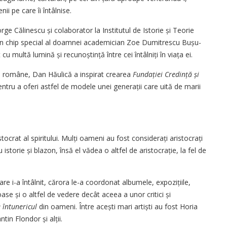
i pe care îi întâlnise.
orge Călinescu și colaborator la Institutul de Istorie și Teorie
în chip special al doamnei academician Zoe Dumitrescu Bușu­
u multă lumină și recunoștință între cei întâlniți în viața ei.
urii române, Dan Hăulică a inspirat crearea
Fundației Credință și
ntru a oferi astfel de modele unei generații care uită de marii
tocrat al spiritului. Mulți oameni au fost consi­derați aristocrați
istorie și blazon, însă el vădea o altfel de aristocrație, la fel de
are i-a întâlnit, cărora le-a coordonat albumele, expozițiile,
se și o altfel de vedere decât aceea a unor critici și
 întunericul
din oameni. Între acești mari artiști au fost Horia
in Flondor și alții.