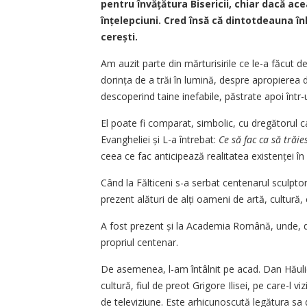
pentru învățătura Bisericii, chiar dacă ac
înțelepciuni. Cred însă că dintotdeauna înl
cerești.
Am auzit parte din mărturisirile ce le-a făcut de
dorința de a trăi în lumină, despre apropierea de
descoperind taine inefabile, păstrate apoi într-un
El poate fi comparat, simbolic, cu dregătorul c
Evangheliei și L-a întrebat:
Ce să fac ca să trăie
ceea ce fac anticipează realitatea existenței în 
Când la Fălticeni s-a serbat centenarul sculptor
prezent alături de alți oameni de artă, cultură, căr
A fost prezent și la Academia Română, unde, di
propriul centenar.
De asemenea, l-am întâlnit pe acad. Dan Hăulică 
cultură, fiul de preot Grigore Ilisei, pe care-l 
de televiziune. Este arhicunoscută legătura sa