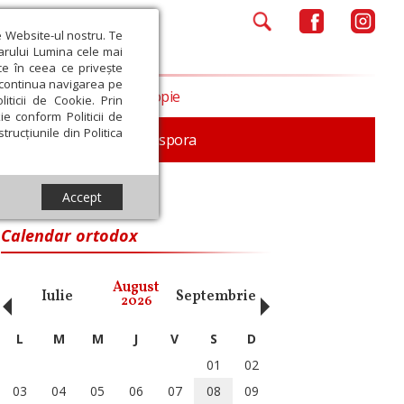
e Website-ul nostru. Te
iarului Lumina cele mai
ce în ceea ce privește
a continua navigarea pe
Opinii
Filantropie
iticii de Cookie. Prin
ie conform Politicii de
trucțiunile din Politica
In memoriam
Diaspora
Accept
Calendar ortodox
‹
›
August
Iulie
Septembrie
Octombrie
Noiembri
2026
L
M
M
J
V
S
D
01
02
03
04
05
06
07
08
09