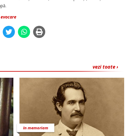
apă.
-
evocare
vezi toate ›
In memoriam