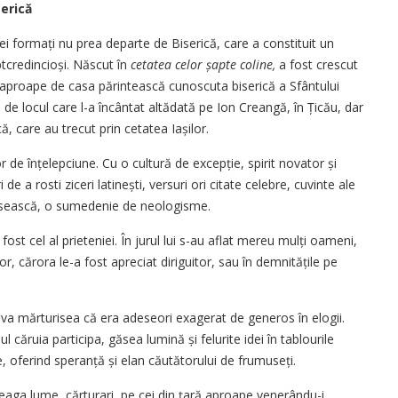
erică
i formați nu prea departe de Biserică, care a constituit un
t­credincioși. Născut în
cetatea celor șapte coline,
a fost crescut
aproape de casa părintească cunoscuta biserică a Sfântului
 de locul care l-a încântat altădată pe Ion Creangă, în Țicău, dar
că, care au trecut prin cetatea Iașilor.
r de înțelep­ciune. Cu o cultură de excepție, spirit novator și
de a rosti ziceri latinești, versuri ori citate celebre, cuvinte ale
 obosească, o sumedenie de neologisme.
 fost cel al prieteniei. În jurul lui s-au aflat mereu mulți oameni,
r, cărora le-a fost apreciat diriguitor, sau în demnitățile pe
neva mărturisea că era adeseori exagerat de generos în elogii.
l căruia participa, găsea lumină și felurite idei în tablourile
, oferind speranță și elan căutătorului de frumuseți.
eaga lume, cărturari, pe cei din țară aproape venerându-i,