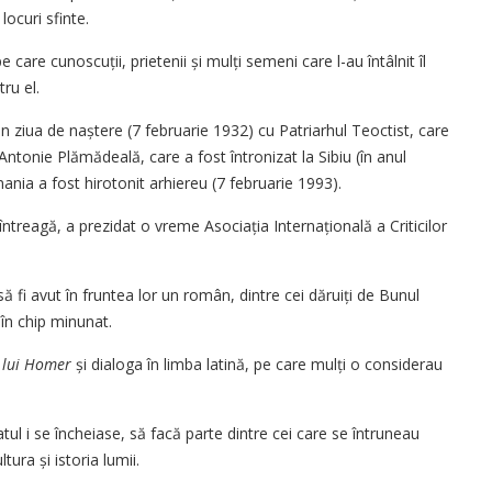
locuri sfinte.
re cunoscuții, prietenii și mulți semeni care l-au întâlnit îl
ru el.
in ziua de naștere (7 februarie 1932) cu Patriarhul Teoctist, care
 Antonie Plămădeală, care a fost întronizat la Sibiu (în anul
ania a fost hirotonit arhiereu (7 februarie 1993).
ntreagă, a prezidat o vreme Asociația Inter­națională a Criticilor
ă fi avut în fruntea lor un român, dintre cei dăruiți de Bunul
 în chip minunat.
 lui Homer
și dialoga în limba latină, pe care mulți o considerau
l i se încheiase, să facă parte dintre cei care se întruneau
tura și istoria lumii.