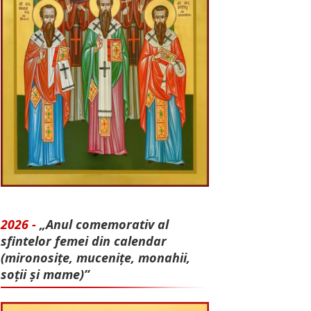
2026 -
„Anul comemorativ al
sfintelor femei din calendar
(mironosițe, mu­cenițe, monahii,
soții și mame)”