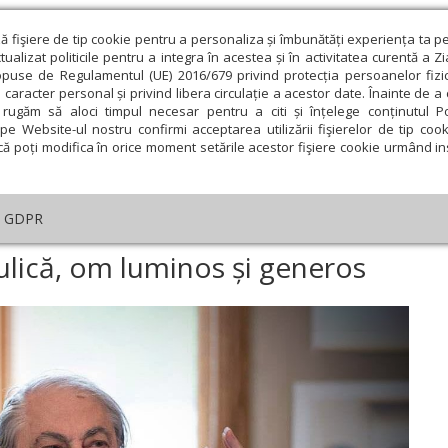
ză fişiere de tip cookie pentru a personaliza și îmbunătăți experiența ta p
alizat politicile pentru a integra în acestea și în activitatea curentă a Z
opuse de Regulamentul (UE) 2016/679 privind protecția persoanelor fizi
 caracter personal și privind libera circulație a acestor date. Înainte de 
eologie și spiritualitate
Educaţie și Cultură
Societate
rugăm să aloci timpul necesar pentru a citi și înțelege conținutul Pol
pe Website-ul nostru confirmi acceptarea utilizării fişierelor de tip cook
că poți modifica în orice moment setările acestor fişiere cookie urmând ins
An omagial
Comunicate de presă
Documentar
GDPR
riam
›
Academicianul Dan Hăulică, om luminos și generos
lică, om luminos și generos
ie
Februarie
Martie
Aprilie
Mai
Iunie