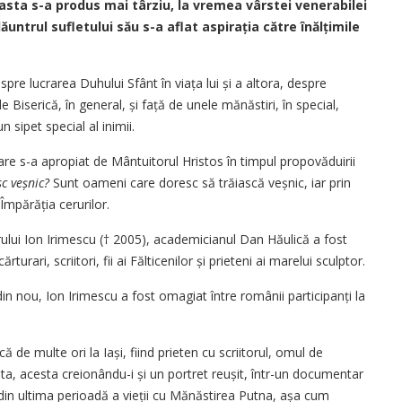
easta s-a produs mai târziu, la vre­mea vârstei venerabilei
ăuntrul sufletului său s-a aflat aspirația către înălțimile
spre lucrarea Duhului Sfânt în viața lui și a altora, despre
 Biserică, în general, și față de unele mănăstiri, în special,
 sipet special al inimii.
are s-a apropiat de Mântuitorul Hristos în timpul propovăduirii
sc veșnic?
Sunt oameni care doresc să trăiască veșnic, iar prin
Împărăția cerurilor.
ului Ion Irimescu (†
2005), academicianul Dan Hăulică a fost
turari, scriitori, fii ai Fălticenilor și prieteni ai marelui sculptor.
n nou, Ion Irimescu a fost omagiat între românii participanți la
de multe ori la Iași, fiind prieten cu scriitorul, omul de
vizita, acesta creionându-i și un portret reușit, într-un documentar
 din ultima perioadă a vieții cu Mănăstirea Putna, așa cum