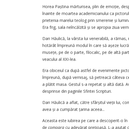
Horea Paștina mărturisea, plin de emoție, despr
înainte de moartea academicianului ca pictorul
prietenia marelui teolog prin smerenie și lumi
Era frig, sala neîncălzită și se apropia ziua verni
Dan Hăulică, la vârsta lui venerabilă, a rămas, 
hotărât împreună modul în care să așeze lucrări
musețe, pe de o parte, filocalic, pe de altă par
veacului al XXI-lea.
Era obiceiul ca după astfel de evenimente pic
împreună, după vernisaj, să petreacă câteva ce
a plătit masa. Gestul s-a repetat și altă dată. 
desprinse din paginile Sfintei Scripturi.
Dan Hăulică a aflat, către sfârșitul vieții lui, 
avea și a cumpărat țarina aceea...
Aceasta este iubirea pe care a descoperit-o în 
de
comoara
cu adevărat prețioasă. L-a ajutat ca 