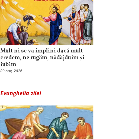
Mult ni se va împlini dacă mult
credem, ne rugăm, nădăjduim și
iubim
09 Aug, 2026
Evanghelia zilei