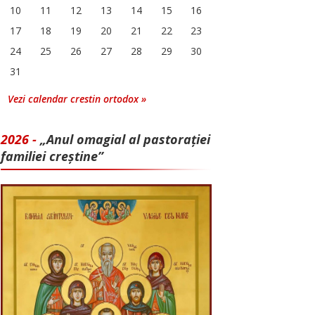
10
11
12
13
14
15
16
17
18
19
20
21
22
23
24
25
26
27
28
29
30
31
Vezi calendar crestin ortodox »
2026 -
„Anul omagial al pastorației
familiei creștine”