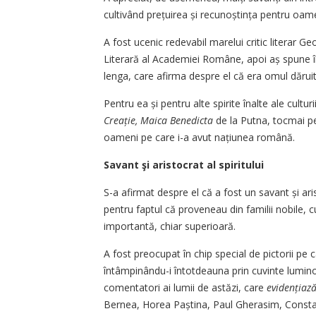
cultivând prețuirea și recunoștința pentru oameni
A fost ucenic redevabil marelui critic literar Ge
Literară al Academiei Române, apoi aș spune 
lenga, care afirma despre el că era omul dăruit c
Pentru ea și pentru alte spirite înalte ale cult
Creație, Maica Benedicta
de la Putna, tocmai pe
oameni pe care i-a avut națiunea română.
Savant şi aristocrat al spiritului
S-a afirmat despre el că a fost un savant și aris
pentru faptul că proveneau din familii nobile, cu 
importantă, chiar superioară.
A fost preocupat în chip special de pictorii pe c
întâmpinându-i întotdeauna prin cuvinte luminoa
comentatori ai lumii de astăzi, care
evidențiază
Bernea, Horea Paștina, Paul Gherasim, Constant