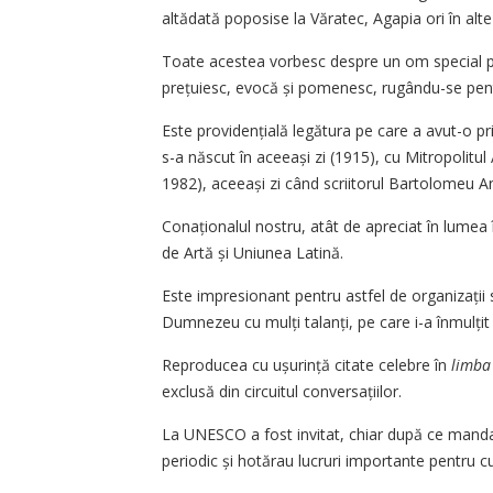
altădată poposise la Văratec, Agapia ori în alte 
Toate acestea vorbesc despre un om special pe ca
prețuiesc, evocă și pomenesc, rugându-se pent
Este providențială legătura pe care a avut-o pr
s-a născut în aceeași zi (1915), cu Mitropolitul
1982), aceeași zi când scriitorul Bartolomeu An
Conaționalul nostru, atât de apreciat în lumea î
de Artă și Uniunea Latină.
Este impresionant pentru astfel de organizații s
Dumnezeu cu mulți talanți, pe care i-a înmulțit
Reproducea cu ușurință citate celebre în
limba
exclusă din circuitul conversațiilor.
La UNESCO a fost invitat, chiar după ce mandatu
periodic și hotărau lucruri importante pentru cul