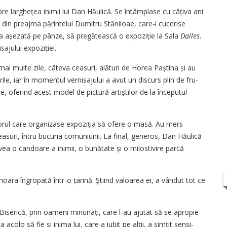
e larghețea inimii lui Dan Hăulică.
Se întâmplase cu câțiva ani
 din preajma părintelui Dumitru Stăniloae, care-i cucerise
na așezată pe pânze, să pregătească o expoziție la Sala
Dalles
.
sajului expoziției.
mai multe zile, câteva ceasuri, alături de Horea Paștina și au
le, iar în momentul vernisajului a avut un discurs plin de fru­
te, oferind acest model de pictură artiștilor de la începutul
torul care organizase expoziția să ofere o masă. Au mers
asuri, întru bucuria comuniunii. La final, generos, Dan Hăulică
Avea o candoare a inimii, o bunătate și o milostivire parcă
comoara îngropată într-o țarină. Știind valoarea ei, a vândut tot ce
Biserică, prin oameni minunați, care l-au ajutat să se apropie
acolo să fie și inima lui, care a iubit pe alții, a simțit sensi­