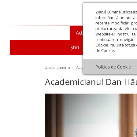
Ziarul Lumina utilizea
informăm că ne-am actu
recente modificări pr
prelucrarea datelor cu
Actualitate religioasă
T
Website-ul nostru te 
continuarea navigării 
Cookie. Nu uita totuși 
Știri
Mesaje și cuvântări
de Cookie.
Politica de Cookie
Ziarul Lumina
›
Actualitate religioasă
›
In memo
Academicianul Dan Hău
st
Septembrie
Octombrie
Noiembrie
Decembrie
Ianuar