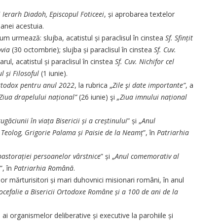
i Ierarh Diadoh, Episcopul Foticeei
, și aprobarea textelor
coanei acestuia.
m urmează: slujba, acatistul și paraclisul în cinstea
Sf. Sfințit
ovia
(30 octombrie); slujba și paraclisul în cinstea
Sf. Cuv.
arul, acatistul și paraclisul în cinstea
Sf. Cuv. Nichifor cel
l și Filosoful
(1 iunie).
ortodox pentru anul 2022
, la rubrica „
Zile şi date importante”
, a
Ziua drapelului național”
(26 iunie) şi
„Ziua imnului național
găciunii în viața Bisericii și a creștinului
” și „
Anul
 Teolog, Grigorie Palama și Paisie de la Neamț
”, în
Patriarhia
pastorației persoanelor vârstnice
” și „
Anul comemorativ al
”, în
Patriarhia Română
.
 mărturisitori și mari duhovnici misionari români, în anul
ocefalie a Bisericii Ortodoxe Române și a 100 de ani de la
i organismelor deliberative și executive la parohiile și