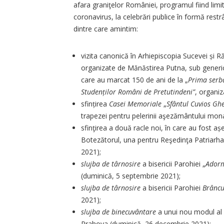
afara graniţelor României, programul fiind limita
coronavirus, la celebrări publice în formă restrâ
dintre care amintim:
vizita canonică în Arhiepiscopia Sucevei și Răd
organizate de Mănăstirea Putna, sub generi
care au marcat 150 de ani de la „
Prima serb
Studenților Români de Pretutindeni”
, organiz
sfințirea
Casei Memoriale
„
Sfântul Cuvios
Ghe
trapezei pentru pelerinii aşezământului mona
sfinţirea a două racle noi, în care au fost 
Botezătorul, una pentru Reşedinţa Patriarh
2021);
slujba de târnosire
a bisericii Parohiei „
Adorm
(duminică, 5 septembrie 2021);
slujba de târnosire
a bisericii Parohiei
Brâncu
2021);
slujba de binecuvântare
a unui nou modul al
Prahova (duminică, 26 decembrie 2021);