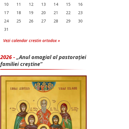
10
11
12
13
14
15
16
17
18
19
20
21
22
23
24
25
26
27
28
29
30
31
Vezi calendar crestin ortodox »
2026 -
„Anul omagial al pastorației
familiei creștine”