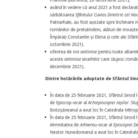
având în vedere că anul 2021 a fost declara
sărbătoarea
Sfântului Cuvios Dimitrie cel No
Patriarhale, au fost așezate spre închinare 
românilor de pretutindeni, alături de moaștel
Împărați Constantin și Elena și cele ale Sfân
octombrie 2021).
oferirea de noi
antimise
pentru toate altarel
aceste
antimise
ierarhilor care slujesc românii
decembrie 2021).
Dintre hotărârile adoptate de Sfântul Sinod
În data de 25 februarie 2021, Sfântul Sinod l
de Episcop-vicar al
Arhiepiscopiei Iașilor
. Sl
Botoșăneanul a avut loc în Catedrala Mitropo
În data de 25 februarie 2021, Sfântul Sinod 
demnitatea de Arhiereu-vicar al
Episcopiei D
Nestor Hunedoreanul a avut loc în Catedral