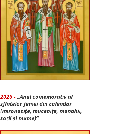
2026 -
„Anul comemorativ al
sfintelor femei din calendar
(mironosițe, mu­cenițe, monahii,
soții și mame)”