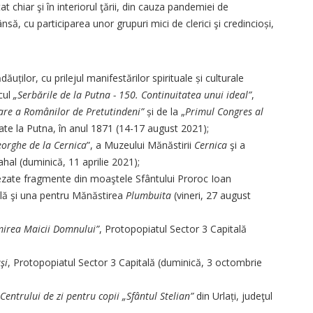
t chiar şi în interiorul ţării, din cauza pandemiei de
nsă, cu participarea unor grupuri mici de clerici şi credincioși,
ăuților, cu prilejul manifestărilor spirituale și culturale
cul
„Serbările de la Putna - 150. Continuitatea unui ideal”
,
are a Românilor de Pretutindeni”
și de la „
Primul Congres al
ate la Putna, în anul 1871 (14-17 august 2021);
orghe de la Cernica
”, a Muzeului Mănăstirii
Cernica
şi a
hal (duminică, 11 aprilie 2021);
așezate fragmente din moaştele Sfântului Proroc Ioan
ală şi una pentru Mănăstirea
Plumbuita
(vineri, 27 august
irea Maicii Domnului”
, Protopopiatul Sector 3 Capitală
şi
, Protopopiatul Sector 3 Capitală (duminică, 3 octombrie
Centrului de zi pentru copii „Sfântul Stelian”
din Urlați, judeţul