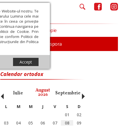
e Website-ul nostru. Te
iarului Lumina cele mai
ce în ceea ce privește
a continua navigarea pe
Opinii
Filantropie
iticii de Cookie. Prin
ie conform Politicii de
trucțiunile din Politica
In memoriam
Diaspora
Accept
Calendar ortodox
‹
›
August
Iulie
Septembrie
Octombrie
Noiembri
2026
L
M
M
J
V
S
D
01
02
03
04
05
06
07
08
09