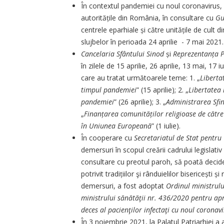
În contextul pandemiei cu noul coronavirus,
autoritățile din România, în consultare cu
Gu
centrele eparhiale și către unitățile de cult
slujbelor în perioada 24 aprilie - 7 mai 2021.
Cancelaria Sfântului Sinod
și
Reprezentanța P
în zilele de 15 aprilie, 26 aprilie, 13 mai, 17 
care au tratat următoarele teme: 1. „
Liberta
timpul pandemiei
” (15 aprilie); 2. „
Libertatea 
pandemiei
” (26 aprilie); 3. „
Administrarea Sfin
„
Finanțarea comunităților religioase de cătr
în Uniunea Europeană
” (1 iulie).
În cooperare cu
Secretariatul de Stat pentru 
demersuri în scopul creării cadrului legis­lat
consultare cu preotul paroh, să poată decid
potrivit tradițiilor şi rânduielilor bisericești
demersuri, a fost adoptat
Ordinul ministrulu
ministrului sănătăţii nr. 436/2020 pentru ap
deces al pacienţilor infectaţi cu noul coronav
În 3 noiembrie 2021, la Palatul Patriarhiei a 