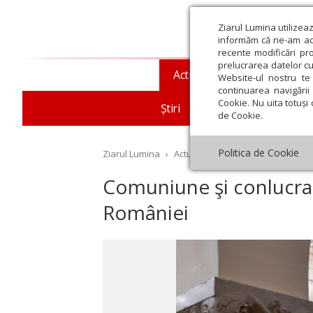
Ziarul Lumina utilizea
informăm că ne-am actu
recente modificări pr
prelucrarea datelor cu
Actualitate religioasă
T
Website-ul nostru te 
continuarea navigării 
Cookie. Nu uita totuși 
Știri
Mesaje și cuvântări
de Cookie.
Politica de Cookie
Ziarul Lumina
›
Actualitate religioasă
›
Mesaje ș
Comuniune şi conlucrar
României
st
Septembrie
Octombrie
Noiembrie
Decembrie
Ianuar