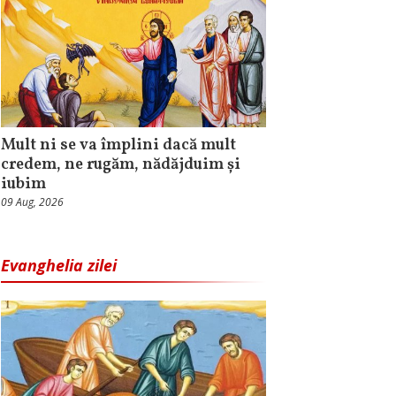
Mult ni se va împlini dacă mult
credem, ne rugăm, nădăjduim și
iubim
09 Aug, 2026
Evanghelia zilei