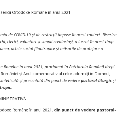
 Bisericii Ortodoxe Române în anul 2021
ia de COVID-19 şi de restricții impuse în acest context. Biserica
, clerici, voluntari şi simpli credincioşi, a lucrat în acest timp
nea, actele social-filantropice şi măsurile de protejare a
odoxe Române în anul 2021, proclamat în Patriarhia Română drept
a României și Anul comemorativ al celor adormiți în Domnul;
 sintetizată şi prezentată din punct de vedere
pastoral-liturgic
şi
ntropic
.
MINISTRATIVĂ
Ortodoxe Române în anul 2021,
din punct de vedere pastoral-