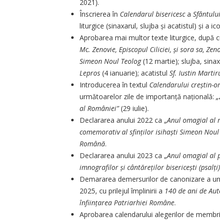
2021).
Înscrierea în
Calendarul bisericesc
a
Sfântulu
liturgice (sinaxarul, slujba și acatistul) și a i
Aprobarea mai multor texte liturgice, după cu
Mc. Zenovie, Episcopul Ciliciei, și sora sa, Zen
Simeon Noul Teolog
(12 martie); slujba, sinax
Lepros
(4 ianuarie); acatistul
Sf. Iustin Martiru
Introducerea în textul
Calendarului creștin-
următoarelor zile de importanță națională:
„
al României”
(29 iulie).
Declararea anului 2022 ca „
Anul omagial al ru
comemorativ al sfinților isihaști Simeon Noul
Română
.
Declararea anului 2023 ca „
Anul omagial al 
imnografilor și cântăreților bisericești (psalți)
Demararea demersurilor de canonizare a unor
2025, cu prilejul împlinirii a
140 de ani de Aut
înființarea Patriarhiei Române
.
Aprobarea calendarului alegerilor de membri a