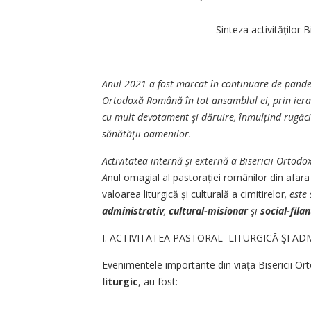
Sinteza activităților
Anul 2021 a fost marcat în continuare de pandem
Ortodoxă Română în tot ansamblul ei, prin ierarhi
cu mult devotament şi dăruire, înmulțind rugăciu
sănătăţii oamenilor.
Activitatea internă şi externă a Bisericii Ort
A
nul omagial al pastorației românilor din afar
valoarea liturgică și culturală a cimitirelor
, este
administrativ
,
cultural-misionar
şi
social-fila
I. ACTIVITATEA PASTORAL–LITURGICĂ ŞI AD
Evenimentele importante din viața Bisericii 
liturgic
, au fost: