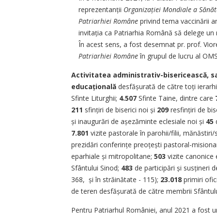
reprezentanții
Organizației Mondiale a Sănăt
Patriarhiei Române
privind tema vaccinării an
invitația ca Patriarhia Română să delege un r
În acest sens, a fost desemnat pr. prof. Viore
Patriarhiei Române
în grupul de lucru al OMS 
Activitatea administrativ-bisericească, sa
educațională
desfășurată de către toți ierarh
Sfinte Liturghii;
4.507
Sfin­te Taine, dintre care
211
sfințiri de biserici noi și
209
resfințiri de bi
și inaugurări de așezăminte eclesiale noi și
45
d
7.801
vizite pastorale în parohii/filii, mănăstir
prezidări conferințe preoțești pastoral-misiona
eparhiale și mitropolitane;
503
vizite canonice 
Sfântului Sinod;
483
de participări și susțineri
368, și în străinătate - 115);
23.018
primiri ofi
de teren desfășurată de către membrii Sfântulu
Pentru Patriarhul României, anul 2021 a fost un