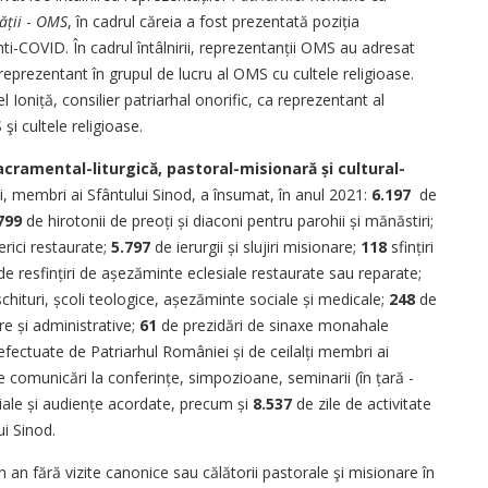
ății
-
OMS
, în cadrul căreia a fost prezentată poziția
ti-COVID. În cadrul întâlnirii, reprezentanții OMS au adresat
eprezentant în grupul de lucru al OMS cu cultele religioase.
l Ioniță, consilier patriarhal onorific, ca reprezentant al
şi cultele religioase.
cramental-liturgică, pastoral-misionară și cultural-
ii, membri ai Sfântului Sinod, a însumat, în anul 2021:
6.197
de
799
de hirotonii de preoți și diaconi pentru parohii și mănăstiri;
serici restaurate;
5.797
de ierurgii și slujiri misionare;
118
sfințiri
e resfințiri de așezăminte eclesiale restaurate sau reparate;
i/schituri, școli teologice, așezăminte sociale și medicale;
248
de
re și administrative;
61
de prezidări de sinaxe monahale
efectuate de Patriarhul României și de ceilalți membri ai
 de comunicări la conferințe, simpozioane, seminarii (în țară -
ciale și audiențe acordate, precum și
8.537
de zile de activitate
i Sinod.
 an fără vizite canonice sau călătorii pastorale şi misionare în