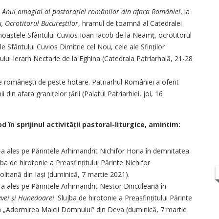
t
Anul omagial al pastorației românilor din afara României
, la
u, Ocrotitorul Bucureștilor
, hramul de toamnă al Catedralei
moaștele Sfântului Cuvios Ioan Iacob de la Neamț, ocrotitorul
e Sfântului Cuvios Dimitrie cel Nou, cele ale Sfinților
tului Ierarh Nectarie de la Eghina (Catedrala Patriarhală, 21-28
e românești de peste hotare. Patriarhul României a oferit
 din afara granițelor țării (Palatul Patriarhiei, joi, 16
 în sprijinul activității pastoral-liturgice, amintim:
-a ales pe Părintele Arhimandrit Nichifor Horia în demnitatea
ujba de hirotonie a Preasfințitului Părinte Nichifor
litană din Iași (duminică, 7 martie 2021).
l-a ales pe Părintele Arhimandrit Nestor Dinculeană în
evei și Hunedoarei
. Slujba de hirotonie a Preasfințitului Părinte
a „Adormirea Maicii Domnului” din Deva (duminică, 7 martie