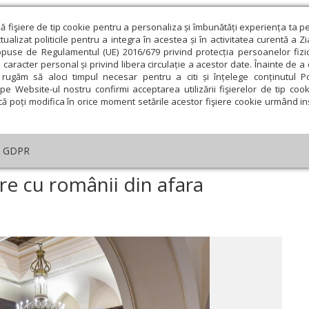
ză fişiere de tip cookie pentru a personaliza și îmbunătăți experiența ta p
alizat politicile pentru a integra în acestea și în activitatea curentă a Z
opuse de Regulamentul (UE) 2016/679 privind protecția persoanelor fizi
 caracter personal și privind libera circulație a acestor date. Înainte de 
eologie și spiritualitate
Educaţie și Cultură
Societate
rugăm să aloci timpul necesar pentru a citi și înțelege conținutul Pol
pe Website-ul nostru confirmi acceptarea utilizării fişierelor de tip cook
că poți modifica în orice moment setările acestor fişiere cookie urmând ins
An omagial
Comunicate de presă
Documentar
GDPR
i cuvântări
›
Comuniune şi conlucrare cu românii din afara României
e cu românii din afara
ie
Februarie
Martie
Aprilie
Mai
Iunie