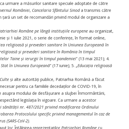
 ca urmare a măsurilor sanitare speciale adoptate de către
vernul României
,
Cancelaria Sfântului Sinod
a transmis către
 din țară un set de recomandări privind modul de organizare a
atriarhiei
Române
pe lângă instituțiile europene
au organizat,
iunie și 1 iulie 2021, o serie de conferințe, în format online,
tea religioasă și prevederi sanitare în Uniunea Europeană în
religioasă și prevederi sanitare în România în timpul
telor Taine și ierurgii în timpul pandemiei
” (13 mai 2021); 4.
e Stat în Uniunea Europeană
” (17 iunie); 5. „
Educația religioasă
Culte
și alte autorități publice, Patriarhia Română a făcut
iv necesar pentru ca familiile decedaților de COVID-19, în
e asupra modului de desfășurare a slujbei Înmormântării,
 și respectând legislația în vigoare. Ca urmare a acestor
i sănătății nr. 487/2021 privind mo­dificarea Ordinului
robarea Protocolului specific privind managementul în caz de
irus (SARS-CoV-2)
.
avut loc Întâlnirea reprezentaților
Patriarhiei
Române
cu