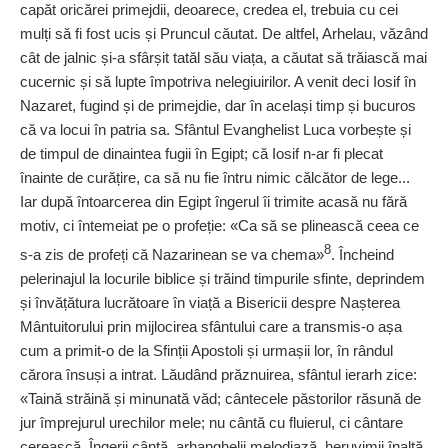
capăt oricărei primejdii, deoarece, credea el, trebuia cu cei
mulți să fi fost ucis și Pruncul căutat. De altfel, Arhelau, văzând
cât de jalnic și-a sfârșit tatăl său viața, a căutat să trăiască mai
cucernic și să lupte împotriva nelegiuirilor. A venit deci Iosif în
Nazaret, fugind și de primejdie, dar în același timp și bucuros
că va locui în patria sa. Sfântul Evanghelist Luca vorbește și
de timpul de dinaintea fugii în Egipt; că Iosif n-ar fi plecat
înainte de curățire, ca să nu fie întru nimic călcător de lege...
Iar după întoarcerea din Egipt îngerul îi trimite acasă nu fără
motiv, ci întemeiat pe o profeție: «Ca să se plinească ceea ce
8
s-a zis de profeți că Nazarinean se va chema»
. Încheind
pelerinajul la locurile biblice și trăind timpurile sfinte, deprindem
și învățătura lucrătoare în viață a Bisericii despre Nașterea
Mântuitorului prin mijlocirea sfântului care a transmis-o așa
cum a primit-o de la Sfinții Apostoli și urmașii lor, în rândul
cărora însuși a intrat. Lăudând prăznuirea, sfântul ierarh zice:
«Taină străină și minunată văd; cântecele păstorilor răsună de
jur împrejurul urechilor mele; nu cântă cu fluierul, ci cântare
cerească. Îngerii cântă, arhanghelii melodiază, heruvimii înal­ță