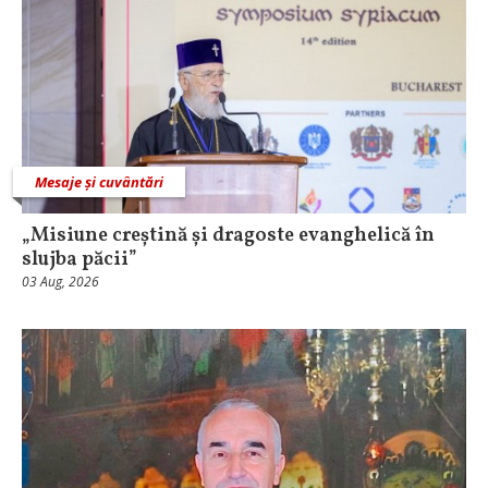
Mesaje și cuvântări
„Misiune creștină și dragoste evanghelică în
slujba păcii”
03 Aug, 2026