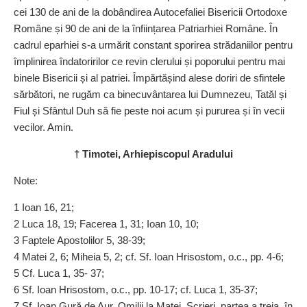
cei 130 de ani de la dobândirea Autocefaliei Bisericii Ortodoxe
Române și 90 de ani de la înfiin­țarea Patriarhiei Române. În
cadrul eparhiei s-a urmărit constant sporirea strădaniilor pentru
împlinirea îndatoririlor ce revin clerului și poporului pentru mai
binele Bisericii și al patriei. Împărtă­șind alese doriri de sfintele
sărbători, ne rugăm ca binecuvântarea lui Dumnezeu, Tatăl și
Fiul și Sfântul Duh să fie peste noi acum și pururea și în vecii
vecilor. Amin.
† Timotei, Arhiepiscopul Aradului
Note
:
1 Ioan 16, 21;
2 Luca 18, 19; Facerea 1, 31; Ioan 10, 10;
3 Faptele Apostolilor 5, 38-39;
4 Matei 2, 6; Miheia 5, 2; cf. Sf. Ioan Hrisostom, o.c., pp. 4-6;
5 Cf. Luca 1, 35- 37;
6 Sf. Ioan Hrisostom, o.c., pp. 10-17; cf. Luca 1, 35-37;
7 Sf. Ioan Gură de Aur, Omilii la Matei, Scrieri, partea a treia, în