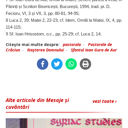
Părinți și Scriitori Bisericești, București, 1994, trad. pr. D.
Fecioru, VI, 3 și VII, 3, pp. 80-81, 94-95;
8 Luca 2, 39; Matei 2, 22-23; cf. Idem, Omilii la Matei, IX, 4, pp.
114-115;
9 Sf. Ioan Hrisostom, o.c., pp. 25-29; cf. Luca 2, 14;
Citeşte mai multe despre:
pastorala
-
Pastorale de
Crăciun
-
Naşterea Domnului
-
Sfantul Ioan Gura de Aur
Alte articole din Mesaje și
vezi toate ›
cuvântări