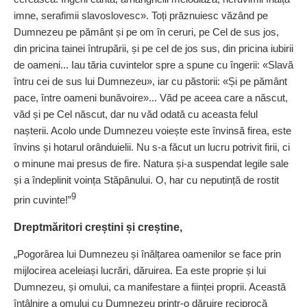
imne, serafimii slavoslovesc». Toți prăznuiesc văzând pe
Dumnezeu pe pământ și pe om în ceruri, pe Cel de sus jos,
din pricina tainei întrupării, și pe cel de jos sus, din pricina iubirii
de oameni... Iau tăria cuvintelor spre a spune cu îngerii: «Slavă
întru cei de sus lui Dumnezeu», iar cu păstorii: «Și pe pământ
pace, între oameni bunăvoire»... Văd pe aceea care a născut,
văd și pe Cel născut, dar nu văd odată cu aceasta felul
nașterii. Acolo unde Dumnezeu voiește este învinsă firea, este
învins și hotarul orânduielii. Nu s-a făcut un lucru potrivit firii, ci
o minune mai presus de fire. Natura și-a suspendat legile sale
și a îndeplinit voința Stăpânului. O, har cu neputință de rostit
9
prin cuvinte!”
Dreptmăritori creștini și creștine,
„Pogorârea lui Dumnezeu și înălțarea oamenilor se face prin
mijlocirea aceleiași lucrări, dăruirea. Ea este proprie și lui
Dumnezeu, și omului, ca manifestare a ființei proprii. Această
întâlnire a omului cu Dumnezeu printr-o dăruire reciprocă