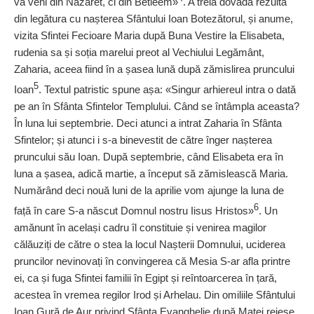
va veni din Nazaret, ci din Betleem»
. A treia dovadă rezultă
din legătura cu nașterea Sfântului Ioan Botezătorul, și anume,
vizita Sfintei Fecioare Maria după Buna Vestire la Elisabeta,
rudenia sa și soția marelui preot al Vechiului Legământ,
Zaharia, aceea fiind în a șasea lună după zămislirea pruncului
5
Ioan
. Textul patristic spune așa: «Singur arhiereul intra o dată
pe an în Sfânta Sfintelor Templului. Când se întâmpla aceasta?
În luna lui septembrie. Deci atunci a intrat Zaharia în Sfânta
Sfintelor; și atunci i s-a binevestit de către înger nașterea
pruncului său Ioan. După septembrie, când Elisabeta era în
luna a șasea, adică martie, a început să zămislească Maria.
Numărând deci nouă luni de la aprilie vom ajunge la luna de
6
față în care S-a născut Domnul nostru Iisus Hristos»
. Un
amănunt în același cadru îl constituie și venirea magilor
călăuziți de către o stea la locul Nașterii Domnului, uciderea
pruncilor nevino­vați în convingerea că Mesia S-ar afla printre
ei, ca și fuga Sfintei familii în Egipt și reîntoarcerea în țară,
acestea în vremea regilor Irod și Arhelau. Din omiliile Sfântului
Ioan Gură de Aur privind Sfânta Evanghelie după Matei reiese