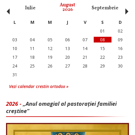
‹
›
August
Iulie
Septembrie
O
2026
L
M
M
J
V
S
D
01
02
03
04
05
06
07
08
09
10
11
12
13
14
15
16
17
18
19
20
21
22
23
24
25
26
27
28
29
30
31
Vezi calendar crestin ortodox »
2026 -
„Anul omagial al pastorației familiei
creștine”