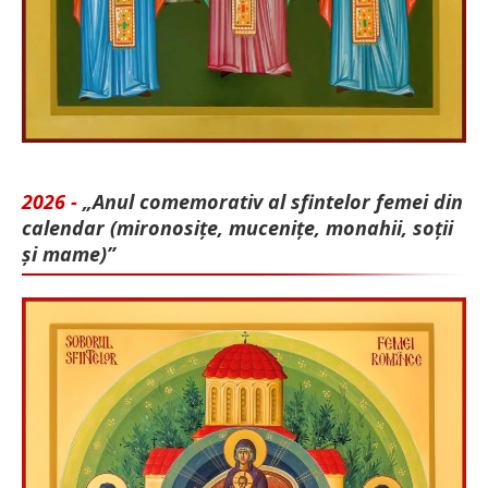
2026 -
„Anul comemorativ al sfintelor femei din
calendar (mironosițe, mu­cenițe, monahii, soții
și mame)”