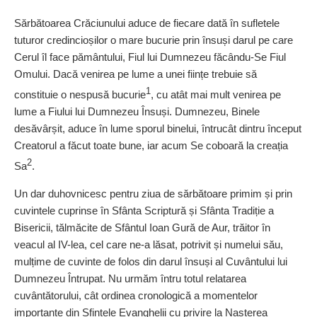
Sărbătoarea Crăciunului aduce de fiecare dată în sufletele
tuturor credin­cioșilor o mare bucurie prin însuși darul pe care
Cerul îl face pământului, Fiul lui Dumnezeu făcându-Se Fiul
Omului. Dacă venirea pe lume a unei ființe trebuie să
1
constituie o nespusă bucurie
, cu atât mai mult venirea pe
lume a Fiului lui Dumnezeu Însuși. Dumnezeu, Binele
desăvârșit, aduce în lume sporul binelui, întrucât dintru început
Creatorul a făcut toate bune, iar acum Se coboară la creația
2
Sa
.
Un dar duhovnicesc pentru ziua de sărbătoare primim și prin
cuvintele cuprinse în Sfânta Scriptură și Sfânta Tradiție a
Bisericii, tălmăcite de Sfântul Ioan Gură de Aur, trăitor în
veacul al IV-lea, cel care ne-a lăsat, potrivit și numelui său,
mulțime de cuvinte de folos din darul însuși al Cuvântului lui
Dumnezeu Întrupat. Nu urmăm întru totul relatarea
cuvântătorului, cât ordinea cronologică a momentelor
importante din Sfintele Evanghelii cu privire la Nașterea