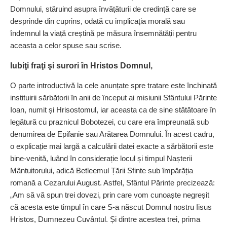
Domnului, stăruind asupra învățăturii de credință care se
desprinde din cuprins, odată cu implicația morală sau
îndemnul la viață creștină pe măsura însemnătății pentru
aceasta a celor spuse sau scrise.
Iubiţi fraţi şi surori în Hristos Domnul,
O parte introductivă la cele anunțate spre tratare este închinată
instituirii sărbătorii în anii de început ai misiunii Sfântului Părinte
Ioan, numit și Hrisostomul, iar aceasta ca de sine stătătoare în
legătură cu praznicul Bobotezei, cu care era împreunată sub
denumirea de Epifanie sau Arătarea Domnului. În acest cadru,
o explicație mai largă a calculării datei exacte a sărbătorii este
bine-venită, luând în consi­derație locul și timpul Nașterii
Mântuitorului, adică Betleemul Țării Sfinte sub împă­răția
romană a Cezarului August. Astfel, Sfântul Părinte precizează:
„Am să vă spun trei dovezi, prin care vom cunoaște negreșit
că acesta este timpul în care S-a născut Domnul nostru Iisus
Hristos, Dumnezeu Cuvântul. Și dintre acestea trei, prima