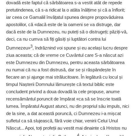
dovadă este faptul că sărbătoarea s-a vestit atât de repede
pretutindenea, că s-a ridicat la o atâta înălțime și că a înflorit;
iar ceea ce Gamaliil învățatul spunea despre propovăduirea
apostolilor, că «dacă este de la oameni se va distruge, dar
dacă este de la Dumnezeu, nu puteți să o distrugeți; păziți-vă,
deci, ca nu cumva să fiți găsiți și luptători contra lui
3
Dumnezeu»
, îndrăznind voi spune și eu același lucru despre
ziua aceasta; că de vreme ce Cuvântul care S-a născut azi
este Dumnezeu din Dumnezeu, pentru aceasta sărbătoarea
nu numai că nu a fost distrusă, dar se și răspândește în
fiecare an și ajunge mai strălucitoare. În legătură cu locul și
timpul Naș­terii Domnului lămurește că textul biblic este
concludent privind a doua dovadă la cele propuse, anume
recensământul poruncit de împărat «ca să se înscrie toată
lumea. Împăratul August atunci, nu din propriul său impuls, nici
de la sine, a dat această poruncă, ci Dumnezeu i-a mișcat
sufletul ca să slujească, fără voie chiar, venirii Celui Unul
Născut... Apoi, toți profeții au vestit mai dinainte că Hristos nu
4