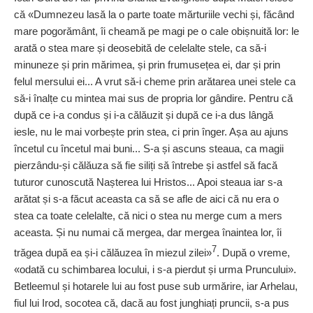
că «Dumnezeu lasă la o parte toate mărturiile vechi și, făcând
mare pogorământ, îi cheamă pe magi pe o cale obiș­nuită lor: le
arată o stea mare și deosebită de celelalte stele, ca să-i
minuneze și prin mărimea, și prin frumusețea ei, dar și prin
felul mersului ei... A vrut să-i cheme prin arătarea unei stele ca
să-i înalțe cu mintea mai sus de propria lor gândire. Pentru că
după ce i-a condus și i-a călău­zit și după ce i-a dus lângă
iesle, nu le mai vorbește prin stea, ci prin înger. Așa au ajuns
încetul cu încetul mai buni... S-a și ascuns steaua, ca magii
pierzându-și călăuza să fie siliți să întrebe și astfel să facă
tuturor cunoscută Naște­rea lui Hristos... Apoi steaua iar s-a
arătat și s-a făcut aceasta ca să se afle de aici că nu era o
stea ca toate celelalte, că nici o stea nu merge cum a mers
aceasta. Și nu numai că mergea, dar mergea înaintea lor, îi
7
trăgea după ea și-i călăuzea în miezul zilei»
. După o vreme,
«odată cu schimbarea locului, i s-a pierdut și urma Pruncului».
Betleemul și hotarele lui au fost puse sub urmărire, iar Arhelau,
fiul lui Irod, socotea că, dacă au fost junghiați pruncii, s-a pus