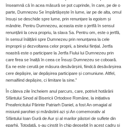
înseamnă că în acea măsură se pot cuprinde, în care, pe de o
parte, Dumnezeu Se împărtă­șește în lume, iar pe de alta, omul
însuși se deschide spre lume, prin re­nunțare la egoism și
mândrie. Pentru Dumnezeu, aceasta este o jertfă în sensul
renunțării la ceva propriu, la slava Sa. Pentru om, este o jertfă,
în sensul înăl­țării spre Dumnezeu prin renun­țarea la cele
improprii și dezvoltarea celor proprii, a binelui fi­ințial. Jertfa
noastră este o participare la Jertfa Fiului lui Dumnezeu prin
care firea se înalță în ceea ce Însuși Dumnezeu se coboară.
Ea ne este cerută pe măsura desăvârșirii, fiindcă desăvârși­rea
cere depășire, iar depășirea participare și comuniune. Altfel,
nemaifiind depăși­re, ci limitare la sine.”
În câteva zile încheiem anul parcurs, care, potrivit hotărârii
Sfântului Sinod al Bisericii Ortodoxe Române, la inițiativa
Preafericitului Părinte Patriarh Daniel, a fost An omagial al
misiunii parohiei și mănăstirii azi și An comemorativ al
Sfântului Ioan Gură de Aur și al marilor păstori de suflete din
eparhii. Totodată, s-au cinstit în chip deosebit în acest cadru și