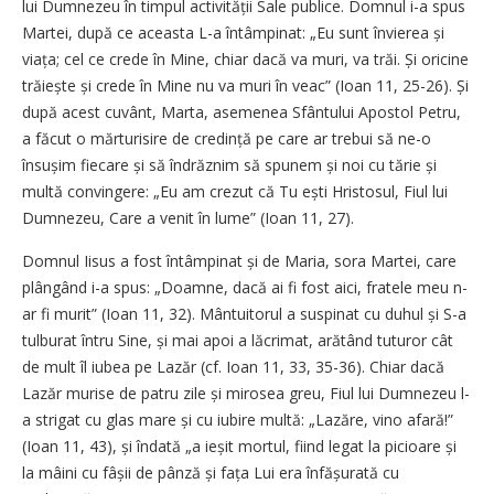
lui Dumnezeu în timpul activității Sale publice. Domnul i-a spus
Martei, după ce aceasta L-a întâmpinat: „Eu sunt învierea și
viața; cel ce crede în Mine, chiar dacă va muri, va trăi. Și oricine
trăiește și crede în Mine nu va muri în veac” (Ioan 11, 25-26). Și
după acest cuvânt, Marta, asemenea Sfântului Apostol Petru,
a făcut o mărturisire de credință pe care ar trebui să ne-o
însușim fiecare și să îndrăznim să spunem și noi cu tărie și
multă convingere: „Eu am crezut că Tu ești Hristosul, Fiul lui
Dumnezeu, Care a venit în lume” (Ioan 11, 27).
Domnul Iisus a fost întâmpinat și de Maria, sora Martei, care
plângând i-a spus: „Doamne, dacă ai fi fost aici, fratele meu n-
ar fi murit” (Ioan 11, 32). Mântuitorul a suspinat cu duhul și S-a
tulburat întru Sine, și mai apoi a lăcrimat, arătând tuturor cât
de mult îl iubea pe Lazăr (cf. Ioan 11, 33, 35-36). Chiar dacă
Lazăr murise de patru zile și mirosea greu, Fiul lui Dumnezeu l-
a strigat cu glas mare și cu iubire multă: „Lazăre, vino afară!”
(Ioan 11, 43), și îndată „a ieșit mortul, fiind legat la picioare și
la mâini cu fâșii de pânză și fața Lui era înfășurată cu