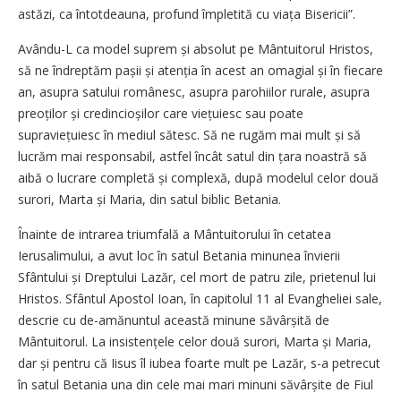
astăzi, ca întotdeauna, profund împletită cu viața Bisericii”.
Avându-L ca model suprem și absolut pe Mântuitorul Hristos,
să ne îndreptăm pașii și atenția în acest an omagial și în fiecare
an, asupra satului românesc, asupra parohiilor rurale, asupra
preoților și credincioșilor care viețuiesc sau poate
supraviețuiesc în mediul sătesc. Să ne rugăm mai mult și să
lucrăm mai responsabil, astfel încât satul din țara noastră să
aibă o lucrare completă și complexă, după modelul celor două
surori, Marta și Maria, din satul biblic Betania.
Înainte de intrarea triumfală a Mântuitorului în cetatea
Ierusalimului, a avut loc în satul Betania minunea învierii
Sfântului și Dreptului Lazăr, cel mort de patru zile, prietenul lui
Hristos. Sfântul Apostol Ioan, în capitolul 11 al Evangheliei sale,
descrie cu de-amănuntul această minune săvârșită de
Mântuitorul. La insistențele celor două surori, Marta și Maria,
dar și pentru că Iisus îl iubea foarte mult pe Lazăr, s-a petrecut
în satul Betania una din cele mai mari minuni să­vârșite de Fiul