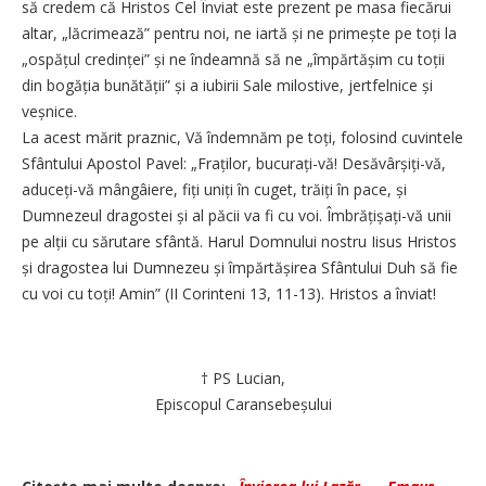
să credem că Hristos Cel Înviat este prezent pe masa fiecărui
altar, „lăcrimează” pentru noi, ne iartă și ne primește pe toți la
„ospățul credinței” și ne îndeamnă să ne „împărtășim cu toții
din bogăția bunătății” și a iubirii Sale milostive, jertfelnice și
veșnice.
La acest mărit praznic, Vă îndemnăm pe toți, folosind cuvintele
Sfântului Apostol Pavel: „Fraților, bucurați-vă! Desăvârșiți-vă,
adu­ceți-vă mângâiere, fiți uniți în cuget, trăiți în pace, și
Dumnezeul dragostei și al păcii va fi cu voi. Îmbrățișați-vă unii
pe alții cu sărutare sfântă. Harul Domnului nostru Iisus Hristos
și dragostea lui Dumnezeu și împăr­tășirea Sfântului Duh să fie
cu voi cu toți! Amin” (II Corinteni 13, 11-13). Hristos a înviat!
† PS Lucian,
Episcopul Caransebeșului