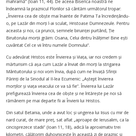
mahramă” (Ioan 11, 44). De aceea Biserica noastră ne
îndeamnă la praznicul Floriilor să cântăm următorul tropar:
„Învierea cea de obște mai înainte de Patima Ta încredințându-
o, pe Lazăr din morți l-ai sculat, Hristoase Dumnezeule. Pentru
aceasta și noi, ca pruncii, semnele biruinței purtând, Ție
Biruitorului morții gră­im: Osana, Celui dintru înălțime! Bine ești
cuvântat Cel ce vii întru numele Domnului”.
Cu adevărat Hristos este Învierea și Viața, iar noi credem și
mărturisim că așa cum Lazăr a înviat din morți la strigarea
Mântuitorului și noi vom învia, după cum ne învață Sfinții
Părinți de la Sinodul al II-lea Ecumenic: „Aștept învierea
morților și viața veacului ce va să fie”. Învierea lui Lazăr
prefigurează învierea cea de obște și ne întărește pe noi să
rămânem pe mai departe fii ai Învierii lui Hristos.
Din satul Betania, unde a avut loc și ungerea lui Iisus cu mir de
nard curat, de mare preț, sat aflat „aproape de Ierusalim, ca la
cincisprezece stadii” (Ioan 11, 18), adică la aproximativ trei
kilometri, călătorim duhovnicește în această zi de praznic și