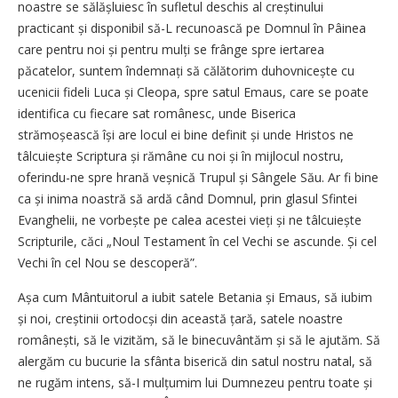
noastre se sălășluiesc în sufletul deschis al creștinului
practicant și disponibil să-L recunoască pe Domnul în Pâinea
care pentru noi și pentru mulți se frânge spre iertarea
păcatelor, suntem îndemnați să călătorim duhovnicește cu
ucenicii fideli Luca și Cleopa, spre satul Emaus, care se poate
identifica cu fiecare sat românesc, unde Biserica
strămoșească își are locul ei bine definit și unde Hristos ne
tâlcuiește Scriptura și rămâne cu noi și în mijlocul nostru,
oferindu-ne spre hrană veșnică Trupul și Sângele Său. Ar fi bine
ca și inima noastră să ardă când Domnul, prin glasul Sfintei
Evanghelii, ne vorbește pe calea acestei vieți și ne tâlcuiește
Scripturile, căci „Noul Testament în cel Vechi se ascunde. Și cel
Vechi în cel Nou se descoperă”.
Așa cum Mântuitorul a iubit satele Betania și Emaus, să iubim
și noi, creștinii ortodocși din această țară, satele noastre
românești, să le vizităm, să le binecuvântăm și să le ajutăm. Să
alergăm cu bucurie la sfânta biserică din satul nostru natal, să
ne rugăm intens, să-I mulțumim lui Dumnezeu pentru toate și