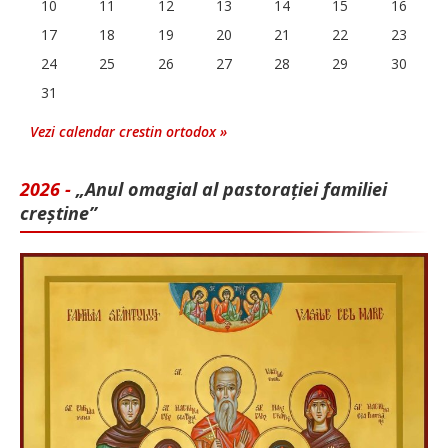
10
11
12
13
14
15
16
17
18
19
20
21
22
23
24
25
26
27
28
29
30
31
Vezi calendar crestin ortodox »
2026 -
„Anul omagial al pastorației familiei
creștine”