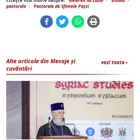
Citeşte mai multe despre:
Învierea lui Lazăr
-
Emaus
-
pastorala
-
Pastorale de Sfintele Paști
Alte articole din Mesaje și
vezi toate ›
cuvântări