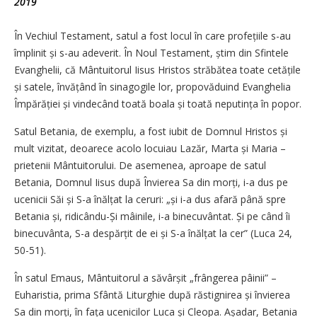
2019
În Vechiul Testament, satul a fost locul în care profețiile s-au
împlinit și s-au adeverit. În Noul Testament, știm din Sfintele
Evanghelii, că Mântuitorul Iisus Hristos străbătea toate cetățile
și satele, învățând în sinagogile lor, propovăduind Evanghelia
Împărăției și vindecând toată boala și toată neputința în popor.
Satul Betania, de exemplu, a fost iubit de Domnul Hristos și
mult vizitat, deoarece acolo locuiau Lazăr, Marta și Maria –
prietenii Mântuitorului. De asemenea, aproape de satul
Betania, Domnul Iisus după Învierea Sa din morți, i-a dus pe
ucenicii Săi și S-a înălțat la ceruri: „și i-a dus afară până spre
Betania și, ridicându-Și mâinile, i-a binecuvântat. Și pe când îi
binecuvânta, S-a despărțit de ei și S-a înălțat la cer” (Luca 24,
50-51).
În satul Emaus, Mântuitorul a săvârșit „frângerea pâinii” –
Euharistia, prima Sfântă Liturghie după răstignirea și învierea
Sa din morți, în fața ucenicilor Luca și Cleopa. Așadar, Betania