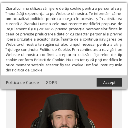
Ziarul Lumina utilizează fişiere de tip cookie pentru a personaliza și
îmbunătăți experiența ta pe Website-ul nostru. Te informăm că ne-
am actualizat politicile pentru a integra în acestea și în activitatea
curentă a Ziarului Lumina cele mai recente modificări propuse de
Regulamentul (UE) 2016/679 privind protecția persoanelor fizice în
ceea ce privește prelucrarea datelor cu caracter personal și privind
libera circulație a acestor date. Înainte de a continua navigarea pe
Website-ul nostru te rugăm să aloci timpul necesar pentru a citi și
Ziarul Lumina
›
Actualitate religioasă
›
Mesaje și cuvântări
›
Din
înțelege conținutul Politicii de Cookie. Prin continuarea navigării pe
satul Betania, la învierea lui Lazăr, în satul Emaus, cu Hristos Cel
Website-ul nostru confirmi acceptarea utilizării fişierelor de tip
Înviat
cookie conform Politicii de Cookie. Nu uita totuși că poți modifica în
orice moment setările acestor fişiere cookie urmând instrucțiunile
Din satul Betania, la învierea lui Lazăr, în
din Politica de Cookie.
satul Emaus, cu Hristos Cel Înviat
Politica de Cookie
GDPR
Accept