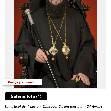
Mesaje și cuvântări
Galerie foto (1)
Un articol de:
† Lucian, Episcopul Caransebeșului
-
24 Aprilie