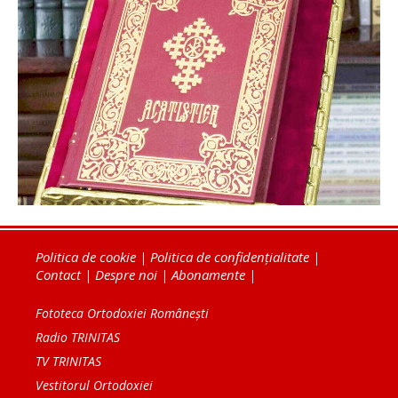
Politica de cookie
|
Politica de confidențialitate
|
Contact
|
Despre noi
|
Abonamente
|
Fototeca Ortodoxiei Românești
Radio TRINITAS
TV TRINITAS
Vestitorul Ortodoxiei