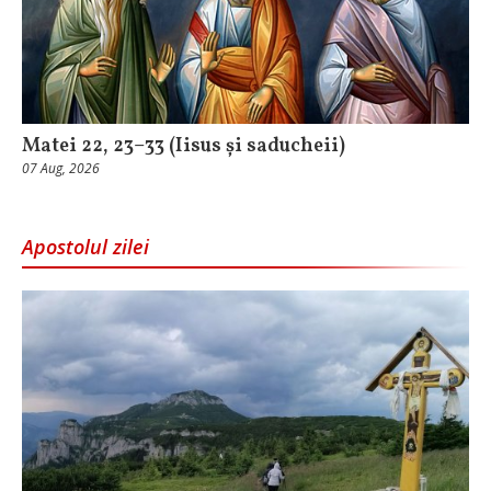
Matei 22, 23–33 (Iisus și saducheii)
07 Aug, 2026
Apostolul zilei