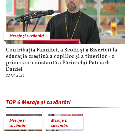
Mesaje și cuvântări
Contribuția Familiei, a Școlii și a Bisericii la
educația creștină a copiilor și a tinerilor - o
prioritate constantă a Părintelui Patriarh
Daniel
22 Iul, 2026
TOP 6 Mesaje și cuvântări
Mesaje și
Mesaje și
cuvântări
cuvântări