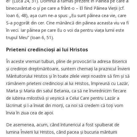
ei” (Luca 24, 31). Domnul a rămas prezent în Pâinea pe care a
binecuvântat-o și pe care a frânt-o – El fiind Pâinea Vieții (cf.
Ioan 6, 48), așa cum ne-a spus: „Eu sunt pâinea cea vie, care
S-a pogorât din cer. Cine mănâncă din pâinea aceasta viu va fi
în veci. Iar pâinea pe care Eu o voi da pentru viața lumii este
trupul Meu” (Ioan 6, 51).
Prieteni credincioși ai lui Hristos
În aceste vremuri tulburi, pline de provocări la adresa Bisericii
și credinței dreptmăritoare, suntem chemați la praznicul Învierii
Mântuitorului Hristos și în toate zilele vieții noastre să fim și să
rămânem prieteni credincioși ai lui Hristos, împreună cu Lazăr,
Marta și Maria din satul Betania, ca să ne învrednicim fiecare
de iubirea milostivă și veșnică a Celui Care pentru Lazăr a
lăcrimat și l-a înviat din morți, ca noi să credem că toți vom
învia în ziua cea de apoi.
De asemenea, acum, când întunericul a fost spulberat de
lumina Învierii lui Hristos, când pacea și bucuria mântuirii