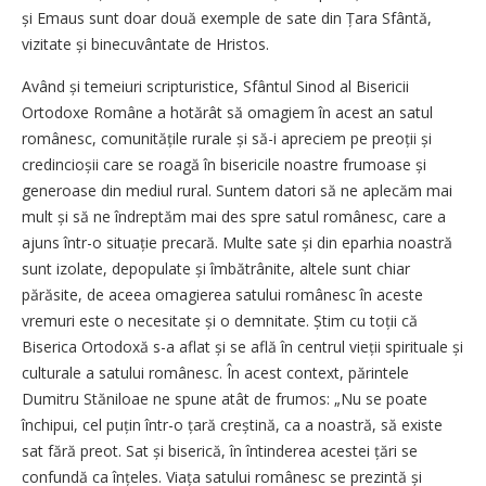
și Emaus sunt doar două exemple de sate din Țara Sfântă,
vizitate și binecuvântate de Hristos.
Având și temeiuri scripturistice, Sfântul Sinod al Bisericii
Ortodoxe Române a hotărât să omagiem în acest an satul
românesc, comunitățile rurale și să-i apreciem pe preoții și
credincioșii care se roagă în bisericile noastre frumoase și
generoase din mediul rural. Suntem datori să ne aplecăm mai
mult și să ne îndreptăm mai des spre satul românesc, care a
ajuns într-o situație precară. Multe sate și din eparhia noastră
sunt izolate, depopulate și îmbătrânite, altele sunt chiar
părăsite, de aceea omagierea satului românesc în aceste
vremuri este o necesitate și o demnitate. Știm cu toții că
Biserica Ortodoxă s-a aflat și se află în centrul vieții spirituale și
culturale a satului românesc. În acest context, părintele
Dumitru Stăniloae ne spune atât de frumos: „Nu se poate
închipui, cel puțin într-o țară creștină, ca a noastră, să existe
sat fără preot. Sat și biserică, în întinderea acestei țări se
confundă ca înțeles. Viața satului românesc se prezintă și