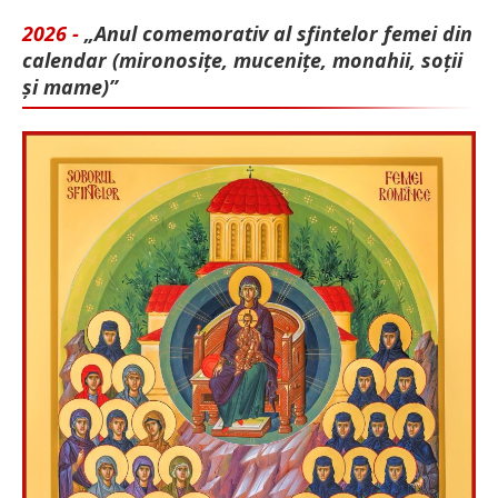
2026 -
„Anul comemorativ al sfintelor femei din
calendar (mironosițe, mu­cenițe, monahii, soții
și mame)”