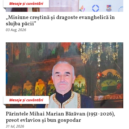
Mesaje și cuvântări
„Misiune creștină și dragoste evanghelică în
slujba păcii”
03 Aug, 2026
Mesaje și cuvântări
Părintele Mihai Marian Băzăvan (1951-2026),
preot evlavios și bun gospodar
31 Iul, 2026