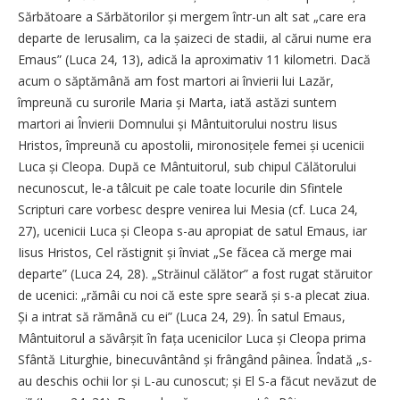
Sărbătoare a Sărbătorilor și mergem într-un alt sat „care era
departe de Ierusalim, ca la șaizeci de stadii, al cărui nume era
Emaus” (Luca 24, 13), adică la aproximativ 11 kilometri. Dacă
acum o săptămână am fost martori ai învierii lui Lazăr,
împreună cu surorile Maria și Marta, iată astăzi suntem
martori ai Învierii Domnului și Mântuitorului nostru Iisus
Hristos, împreună cu apostolii, miro­no­sițele femei și ucenicii
Luca și Cleopa. După ce Mântuitorul, sub chipul Călătorului
necunoscut, le-a tâlcuit pe cale toate locurile din Sfintele
Scripturi care vorbesc despre venirea lui Mesia (cf. Luca 24,
27), ucenicii Luca și Cleopa s-au apropiat de satul Emaus, iar
Iisus Hristos, Cel răstignit și înviat „Se făcea că merge mai
departe” (Luca 24, 28). „Străinul călător” a fost rugat stăruitor
de ucenici: „rămâi cu noi că este spre seară și s-a plecat ziua.
Și a intrat să rămână cu ei” (Luca 24, 29). În satul Emaus,
Mântuitorul a săvârșit în fața ucenicilor Luca și Cleopa prima
Sfântă Liturghie, binecuvântând și frângând pâinea. Îndată „s-
au deschis ochii lor și L-au cunoscut; și El S-a făcut nevăzut de