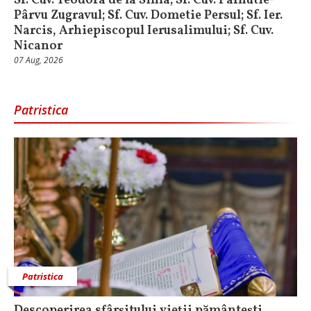
Sf. Cuv. Teodora de la Sihla; Sf. Cuv. Pafnutie-
Pârvu Zugravul; Sf. Cuv. Dometie Persul; Sf. Ier.
Narcis, Arhiepiscopul Ierusalimului; Sf. Cuv.
Nicanor
07 Aug, 2026
Patristica
Patristica
Descoperirea sfârșitului vieții pământești