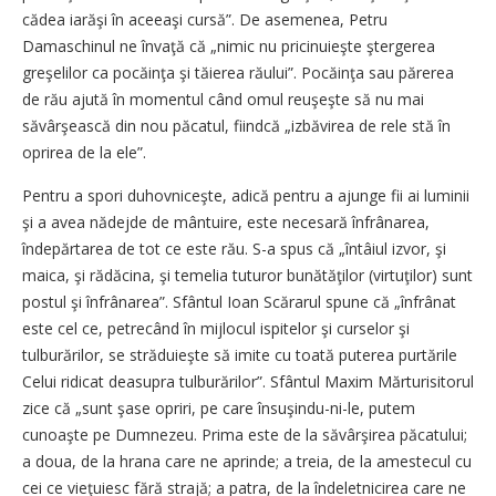
cădea iarăşi în aceeaşi cursă”. De asemenea, Petru
Damaschinul ne învaţă că „nimic nu pricinuieşte ştergerea
greşelilor ca pocăinţa şi tăierea răului”. Pocăinţa sau părerea
de rău ajută în momentul când omul reuşeşte să nu mai
săvârşească din nou păcatul, fiindcă „izbăvirea de rele stă în
oprirea de la ele”.
Pentru a spori duhovniceşte, adică pentru a ajunge fii ai luminii
şi a avea nădejde de mântuire, este necesară înfrânarea,
îndepărtarea de tot ce este rău. S-a spus că „întâiul izvor, şi
maica, şi rădăcina, şi temelia tuturor bunătăţilor (virtuţilor) sunt
postul şi înfrânarea”. Sfântul Ioan Scărarul spune că „înfrânat
este cel ce, petrecând în mijlocul ispitelor şi curselor şi
tulburărilor, se străduieşte să imite cu toată puterea purtările
Celui ridicat deasupra tulburărilor”. Sfântul Maxim Mărturisitorul
zice că „sunt şase opriri, pe care însuşindu-ni-le, putem
cunoaşte pe Dumnezeu. Prima este de la săvârşirea păcatului;
a doua, de la hrana care ne aprinde; a treia, de la amestecul cu
cei ce vieţuiesc fără strajă; a patra, de la îndeletnicirea care ne