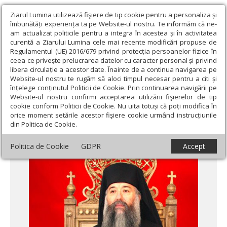
Ziarul Lumina utilizează fişiere de tip cookie pentru a personaliza și
îmbunătăți experiența ta pe Website-ul nostru. Te informăm că ne-
am actualizat politicile pentru a integra în acestea și în activitatea
curentă a Ziarului Lumina cele mai recente modificări propuse de
Regulamentul (UE) 2016/679 privind protecția persoanelor fizice în
ceea ce privește prelucrarea datelor cu caracter personal și privind
libera circulație a acestor date. Înainte de a continua navigarea pe
Website-ul nostru te rugăm să aloci timpul necesar pentru a citi și
Ziarul Lumina
›
Actualitate religioasă
›
Mesaje și cuvântări
›
înțelege conținutul Politicii de Cookie. Prin continuarea navigării pe
Iisus Hristos – Lumina lumii
Website-ul nostru confirmi acceptarea utilizării fişierelor de tip
cookie conform Politicii de Cookie. Nu uita totuși că poți modifica în
Iisus Hristos – Lumina lumii
orice moment setările acestor fişiere cookie urmând instrucțiunile
din Politica de Cookie.
Politica de Cookie
GDPR
Accept