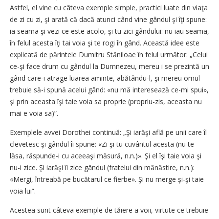
Astfel, el vine cu câteva exemple simple, practici luate din viaţa
de zi cu zi, şi arată că dacă atunci când vine gândul şi îţi spune:
ia seama şi vezi ce este acolo, şi tu zici gândului: nu iau seama,
în felul acesta îţi tai voia şi te rogi în gând. Această idee este
explicată de părintele Dumitru Stăniloae în felul următor: „Celui
ce-şi face drum cu gândul la Dumnezeu, mereu i se prezintă un
gând care-i atrage luarea aminte, abătându-l, şi mereu omul
trebuie să-i spună acelui gând: «nu mă interesează ce-mi spui»,
şi prin aceasta îşi taie voia sa proprie (propriu-zis, aceasta nu
mai e voia sa)”.
Exemplele avvei Dorothei continuă: „Şi iarăşi află pe unii care îl
clevetesc şi gândul îi spune: «Zi şi tu cuvântul acesta (nu te
lăsa, răspunde-i cu aceeaşi măsură, n.n.)». Şi el îşi taie voia şi
nu-i zice. Şi iarăşi îi zice gândul (fratelui din mănăstire, n.n.):
«Mergi, întreabă pe bucătarul ce fierbe». Şi nu merge şi-şi taie
voia lui”.
Acestea sunt câteva exemple de tăiere a voii, virtute ce trebuie