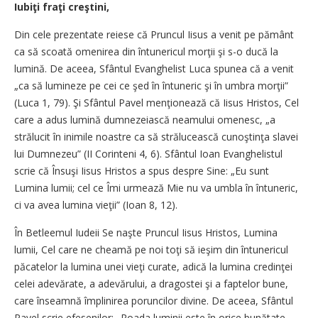
Iubiţi fraţi creştini,
Din cele prezentate reiese că Pruncul Iisus a venit pe pământ
ca să scoată omenirea din întunericul morţii şi s-o ducă la
lumină. De aceea, Sfântul Evanghelist Luca spunea că a venit
„ca să lumineze pe cei ce şed în întuneric şi în umbra morţii”
(Luca 1, 79). Şi Sfântul Pavel menţionează că Iisus Hristos, Cel
care a adus lumină dumnezeiască neamului omenesc, „a
strălucit în inimile noastre ca să strălucească cunoştinţa slavei
lui Dumnezeu” (II Corinteni 4, 6). Sfântul Ioan Evanghelistul
scrie că Însuşi Iisus Hristos a spus despre Sine: „Eu sunt
Lumina lumii; cel ce Îmi urmează Mie nu va umbla în întuneric,
ci va avea lumina vieţii” (Ioan 8, 12).
În Betleemul Iudeii Se naşte Pruncul Iisus Hristos, Lumina
lumii, Cel care ne cheamă pe noi toţi să ieşim din întunericul
păcatelor la lumina unei vieţi curate, adică la lumina credinţei
celei adevărate, a adevărului, a dragostei şi a faptelor bune,
care înseamnă împlinirea poruncilor divine. De aceea, Sfântul
Pavel scrie efesenilor: „Roada luminii este în orice bunătate,