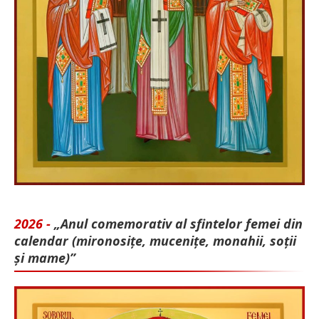
2026 -
„Anul comemorativ al sfintelor femei din
calendar (mironosițe, mu­cenițe, monahii, soții
și mame)”