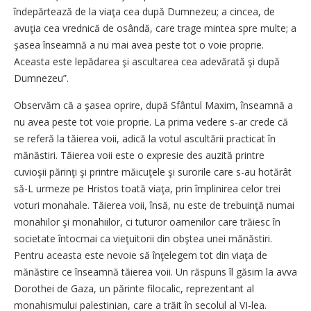
îndepărtează de la viaţa cea după Dumnezeu; a cincea, de
avuţia cea vrednică de osândă, care trage mintea spre multe; a
şasea înseamnă a nu mai avea peste tot o voie proprie.
Aceasta este lepădarea şi ascultarea cea adevărată şi după
Dumnezeu”.
Observăm că a şasea oprire, după Sfântul Maxim, înseamnă a
nu avea peste tot voie proprie. La prima vedere s-ar crede că
se referă la tăierea voii, adică la votul ascultării practicat în
mănăstiri. Tăierea voii este o expresie des auzită printre
cuvioşii părinţi şi printre măicuţele şi surorile care s-au hotărât
să-L urmeze pe Hristos toată viaţa, prin împlinirea celor trei
voturi monahale. Tăierea voii, însă, nu este de trebuinţă numai
monahilor şi monahiilor, ci tuturor oamenilor care trăiesc în
societate întocmai ca vieţuitorii din obştea unei mănăstiri.
Pentru aceasta este nevoie să înţelegem tot din viaţa de
mănăstire ce înseamnă tăierea voii. Un răspuns îl găsim la avva
Dorothei de Gaza, un părinte filocalic, reprezentant al
monahismului palestinian, care a trăit în secolul al VI-lea.