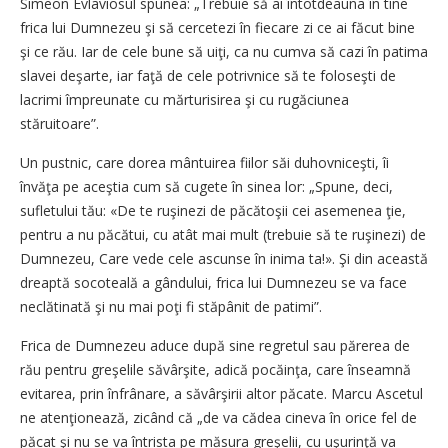
Simeon Evlaviosul spunea: „Trebuie să ai întotdeauna în tine
frica lui Dumnezeu şi să cercetezi în fiecare zi ce ai făcut bine
şi ce rău. Iar de cele bune să uiţi, ca nu cumva să cazi în patima
slavei deşarte, iar faţă de cele potrivnice să te foloseşti de
lacrimi împreunate cu mărturisirea şi cu rugăciunea
stăruitoare”.
Un pustnic, care dorea mântuirea fiilor săi duhovniceşti, îi
învăţa pe aceştia cum să cugete în sinea lor: „Spune, deci,
sufletului tău: «De te ruşinezi de păcătoşii cei asemenea ţie,
pentru a nu păcătui, cu atât mai mult (trebuie să te ruşinezi) de
Dumnezeu, Care vede cele ascunse în inima ta!». Şi din această
dreaptă socoteală a gândului, frica lui Dumnezeu se va face
neclătinată şi nu mai poţi fi stăpânit de patimi”.
Frica de Dumnezeu aduce după sine regretul sau părerea de
rău pentru greşelile săvârşite, adică pocăinţa, care înseamnă
evitarea, prin înfrânare, a săvârşirii altor păcate. Marcu Ascetul
ne atenţionează, zicând că „de va cădea cineva în orice fel de
păcat şi nu se va întrista pe măsura greşelii, cu uşurinţă va