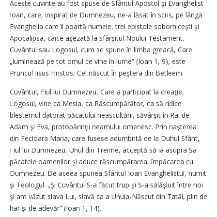
Aceste cuvinte au fost spuse de Sfântul Apostol şi Evanghelist
Ioan, care, inspirat de Dumnezeu, ne-a lăsat în scris, pe lângă
Evanghelia care îi poartă numele, trei epistole soborniceşti şi
Apocalipsa, carte aşezată la sfârşitul Noului Testament.
Cuvântul sau Logosul, cum se spune în limba greacă, Care
„lumi­nează pe tot omul ce vine în lume” (Ioan 1, 9), este
Pruncul Iisus Hristos, Cel născut în peştera din Betleem.
Cuvântul, Fiul lui Dumnezeu, Care a participat la creaţie,
Logosul, vine ca Mesia, ca Răscumpărător, ca să ridice
blestemul datorat păcatului neascultării, săvârşit în Rai de
Adam şi Eva, protopărinţii neamului omenesc. Prin naşterea
din Fecioara Maria, care fusese adumbrită de la Duhul Sfânt,
Fiul lui Dumnezeu, Unul din Treime, acceptă să ia asupra Sa
păcatele oamenilor şi aduce răscumpărarea, împăcarea cu
Dumnezeu. De aceea spunea Sfântul Ioan Evanghelistul, numit
şi Teologul: „Şi Cuvântul S-a făcut trup şi S-a sălăşluit între noi
şi am văzut slava Lui, slavă ca a Unuia-Născut din Tatăl, plin de
har şi de adevăr” (Ioan 1, 14).