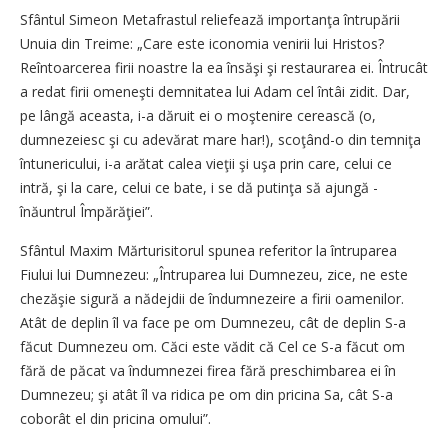
Sfântul Simeon Metafrastul reliefează importanţa întrupării
Unuia din Treime: „Care este iconomia venirii lui Hristos?
Reîntoarcerea firii noastre la ea însăşi şi restaurarea ei. Întrucât
a redat firii omeneşti demnitatea lui Adam cel întâi zidit. Dar,
pe lângă aceasta, i-a dăruit ei o moştenire cerească (o,
dumnezeiesc şi cu adevărat mare har!), scoţând-o din temniţa
întunericului, i-a arătat calea vieţii şi uşa prin care, celui ce
intră, şi la care, celui ce bate, i se dă putinţa să ajungă ­
înăuntrul Împărăţiei”.
Sfântul Maxim Mărturisitorul spunea referitor la întruparea
Fiului lui Dumnezeu: „Întruparea lui Dumnezeu, zice, ne este
chezăşie sigură a nădejdii de îndumnezeire a firii oamenilor.
Atât de deplin îl va face pe om Dumnezeu, cât de deplin S-a
făcut Dumnezeu om. Căci este vădit că Cel ce S-a făcut om
fără de păcat va îndumnezei firea fără preschimbarea ei în
Dumnezeu; şi atât îl va ridica pe om din pricina Sa, cât S-a
coborât el din pricina omului”.