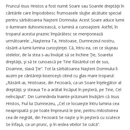
Pruncul Iisus Hristos a fost numit Soare sau Soarele dreptăţii în
cântările care împodobesc frumoasele slujbe alcătuite special
pentru sărbătoarea Naşterii Domnului. Acest Soare aduce lumii
o iluminare duhovnicească, o lumină a cunoaşterii. Astfel, în
troparul acestui praznic împărătesc se menţionează
următoarele: „Naşterea Ta, Hristoase, Dumnezeul nostru,
răsărit-a lumii lumina cunoştinţei. Că, întru ea, cei ce slujeau
stelelor, de la stea s-au învăţat să se închine Ţie, Soarelui
dreptăţii, şi să te cunoască pe Tine Răsăritul cel de sus,
Doamne, slavă Ţie”. Tot la sărbătoarea Naşterii Domnului îi
auzim pe cântăreţii bisericeşti citind cu glas mare troparul:
„Răsărit-ai, Hristoase, din Fecioară, ca un Soare înţelegător al
dreptăţii; şi steaua Te-a arătat încăput în peşteră, pe Tine, Cel
neîncăput”. Din Luminânda înainte-prăznuirii învăţăm că Iisus
Hristos, Fiul lui Dumnezeu, „Cel ce locuieşte întru lumina cea
neapropiată şi pe toate împreună le ţine, pentru milostivirea
cea de negrăit, din Fecioară Se naşte şi în peşteră cu scutece
Se înfaşă, ca un prunc, şi în ieslea vitelor Se culcă”.