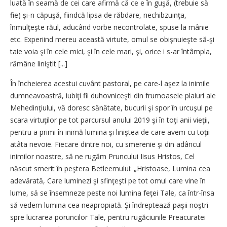
luată în seamă de cei care afirmă că ce e în guşă, (trebuie să
fie) şi-n căpuşă, fiindcă lipsa de răbdare, nechibzuinţa,
înmulţeşte răul, aducând vorbe necontrolate, spuse la mânie
etc. Experiind mereu această virtute, omul se obişnuieşte să-şi
taie voia şi în cele mici, şi în cele mari, şi, orice i s-ar întâmpla,
rămâne liniştit [...]
În încheierea acestui cuvânt pastoral, pe care-l aşez la inimile
dumneavoastră, iubiţi fii duhovniceşti din frumoasele plaiuri ale
Mehedinţiului, vă doresc sănătate, bucurii şi spor în urcuşul pe
scara virtuţilor pe tot parcursul anului 2019 şi în toţi anii vieţii,
pentru a primi în inimă lumina şi liniştea de care avem cu toţii
atâta nevoie. Fiecare dintre noi, cu smerenie şi din adâncul
inimilor noastre, să ne rugăm Pruncului Iisus Hristos, Cel
născut smerit în peştera Betleemului: „Hristoase, Lumina cea
adevărată, Care luminezi şi sfinţeşti pe tot omul care vine în
lume, să se însemneze peste noi lumina feţei Tale, ca într-însa
să vedem lumina cea neapropiată. Şi îndreptează paşii noştri
spre lucrarea poruncilor Tale, pentru rugăciunile Preacuratei