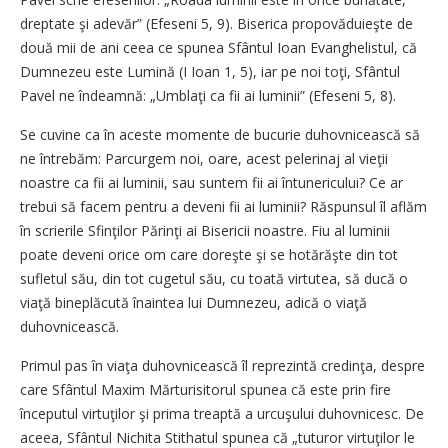
dreptate şi adevăr” (Efeseni 5, 9). Biserica propovăduieşte de
două mii de ani ceea ce spunea Sfântul Ioan Evanghelistul, că
Dumnezeu este Lumină (I Ioan 1, 5), iar pe noi toţi, Sfântul
Pavel ne îndeamnă: „Umblaţi ca fii ai luminii” (Efeseni 5, 8).
Se cuvine ca în aceste momente de bucurie duhovnicească să
ne întrebăm: Parcurgem noi, oare, acest pelerinaj al vieţii
noastre ca fii ai luminii, sau suntem fii ai întunericului? Ce ar
trebui să facem pentru a deveni fii ai luminii? Răspunsul îl aflăm
în scrierile Sfinţilor Părinţi ai Bisericii noastre. Fiu al luminii
poate deveni orice om care doreşte şi se hotărăşte din tot
sufletul său, din tot cugetul său, cu toată virtutea, să ducă o
viaţă bineplăcută înaintea lui Dumnezeu, adică o viaţă
duhovnicească.
Primul pas în viaţa duhovnicească îl reprezintă credinţa, despre
care Sfântul Maxim Mărturisitorul spunea că este prin fire
începutul virtuţilor şi prima treaptă a urcuşului duhovnicesc. De
aceea, Sfântul Nichita Stithatul spunea că „tuturor virtuţilor le