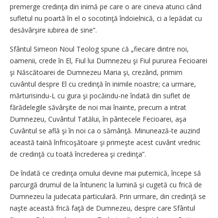
premerge credinţa din inimă pe care o are cineva atunci când
sufletul nu poartă în el o socotinţă îndoielnică, ci a lepădat cu
de­săvârşire iubirea de sine”.
Sfântul Simeon Noul Teolog spune că „fiecare dintre noi,
oamenii, crede în El, Fiul lui Dumnezeu şi Fiul pururea Fecioarei
şi Născătoarei de Dumnezeu Maria şi, crezând, primim
cuvântul despre El cu credinţă în inimile noastre; ca urmare,
mărturisindu-L cu gura şi pocăindu-ne îndată din suflet de
fărădelegile săvârşite de noi mai înainte, precum a intrat
Dumnezeu, Cuvântul Tatălui, în pântecele Fecioarei, aşa
Cuvântul se află şi în noi ca o sămânţă. Minunează-te auzind
această taină înfricoşătoare şi primeşte acest cuvânt vrednic
de credinţă cu toată încrederea şi credinţa”.
De îndată ce credinţa omului devine mai puternică, începe să
parcurgă drumul de la întuneric la lumină şi cugetă cu frică de
Dumnezeu la judecata particulară. Prin urmare, din credinţă se
naşte această frică faţă de Dumnezeu, despre care Sfântul