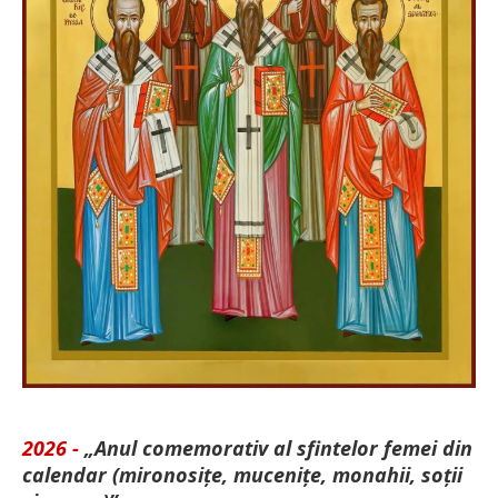
2026 -
„Anul comemorativ al sfintelor femei din
calendar (mironosițe, mu­cenițe, monahii, soții