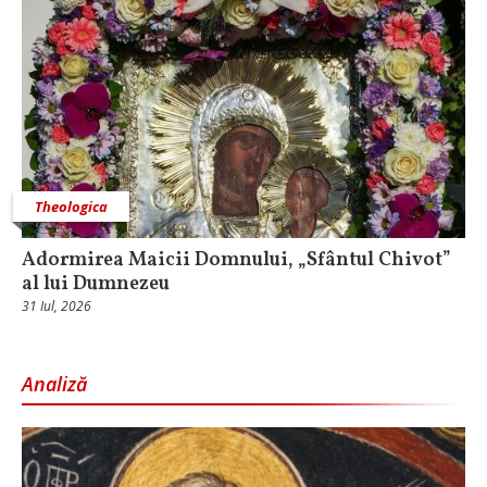
Theologica
Adormirea Maicii Domnului, „Sfântul Chivot”
al lui Dumnezeu
31 Iul, 2026
Analiză