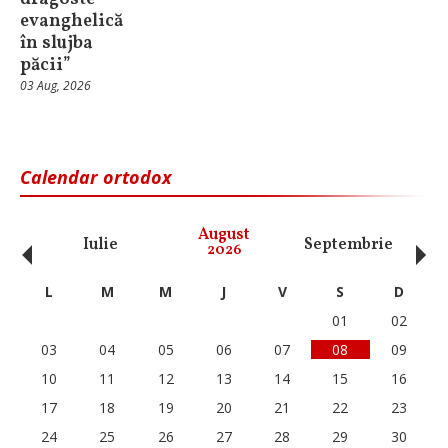
evanghelică
în slujba
păcii”
03 Aug, 2026
Calendar ortodox
‹
›
August
Iulie
Septembrie
O
2026
L
M
M
J
V
S
D
01
02
03
04
05
06
07
08
09
10
11
12
13
14
15
16
17
18
19
20
21
22
23
24
25
26
27
28
29
30