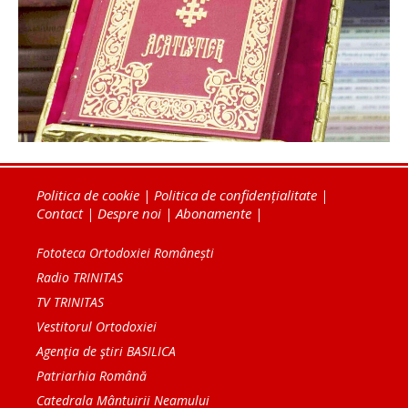
Politica de cookie
|
Politica de confidențialitate
|
Contact
|
Despre noi
|
Abonamente
|
Fototeca Ortodoxiei Românești
Radio TRINITAS
TV TRINITAS
Vestitorul Ortodoxiei
Agenţia de ştiri BASILICA
Patriarhia Română
Catedrala Mântuirii Neamului