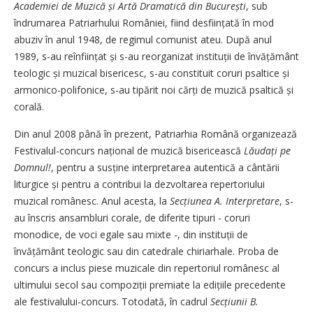
Academiei de Muzică și Artă Dramatică din Bu­cu­rești
, sub
îndrumarea Patriarhului României, fiind desfiin­țată în mod
abuziv în anul 1948, de regimul comu­nist ateu. După anul
1989, s-au reîn­fiin­țat și s-au reorganizat insti­tuții de învățământ
teologic și muzical bisericesc, s-au constituit coruri psaltice și
armonico-polifonice, s-au tipărit noi cărți de muzică psaltică și
corală.
Din anul 2008 până în prezent, Patriarhia Română organizează
Festivalul-concurs național de muzică bisericească
Lăudați pe
Domnul!
, pentru a susține interpretarea autentică a cântării
liturgice și pentru a contribui la dezvoltarea repertoriului
muzical românesc. Anul acesta, la
Secțiunea A. Inter­pre­tare
, s-
au înscris ansambluri co­rale, de diferite tipuri - coruri
monodice, de voci egale sau mixte -, din instituții de
învățământ teologic sau din catedrale chiriarhale. Proba de
concurs a inclus piese muzicale din repertoriul românesc al
ultimului secol sau compoziții premiate la edițiile precedente
ale festivalului-concurs. Totodată, în cadrul
Secțiunii B.