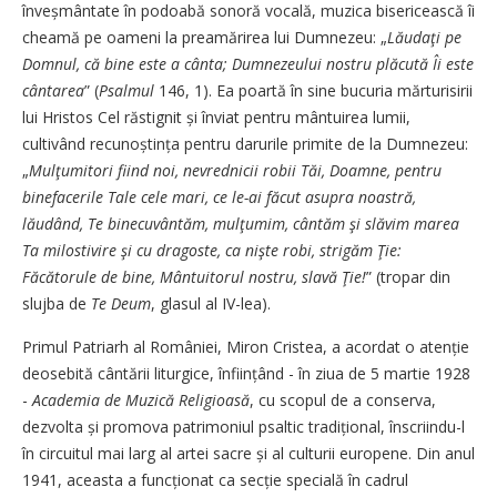
înveșmân­tate în podoabă sonoră vocală, muzica bisericească îi
cheamă pe oameni la preamărirea lui Dumnezeu: „
Lăudaţi pe
Domnul, că bine este a cânta; Dumnezeului nostru plăcută Îi este
cântarea
” (
Psalmul
146, 1). Ea poartă în sine bucuria mărturisirii
lui Hristos Cel răstignit și înviat pentru mântuirea lumii,
cultivând recunoștința pentru darurile primite de la Dumnezeu:
„
Mulţumitori fiind noi, nevrednicii robii Tăi, Doamne, pentru
binefacerile Tale cele mari, ce le-ai făcut asupra noastră,
lăudând, Te binecuvântăm, mulţumim, cântăm şi slăvim marea
Ta milostivire şi cu dragoste, ca nişte robi, strigăm Ţie:
Făcătorule de bine, Mântuitorul nostru, slavă Ţie!
” (tropar din
slujba de
Te Deum
, glasul al IV-lea).
Primul Patriarh al României, Miron Cristea, a acordat o atenție
deo­sebită cântării liturgice, înfiin­țând - în ziua de 5 martie 1928
-
Academia de Muzică Religioasă
, cu scopul de a conserva,
dezvolta și promova patrimoniul psaltic tradițional, înscriindu-l
în circuitul mai larg al artei sacre și al culturii europene. Din anul
1941, aceasta a funcționat ca secție specială în cadrul