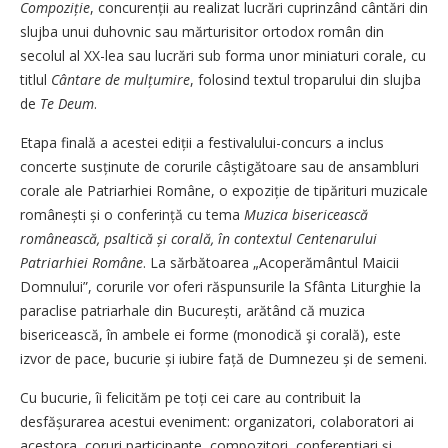
Compoziție
, concurenții au realizat lucrări cuprinzând cântări din
slujba unui duhovnic sau mărturisitor ortodox român din
secolul al XX-lea sau lucrări sub forma unor miniaturi corale, cu
titlul
Cântare de mulțu­mire
, folosind textul troparului din slujba
de
Te Deum
.
Etapa finală a acestei ediții a festivalului-concurs a inclus
concerte susținute de corurile câști­gă­toare sau de ansambluri
corale ale Patriarhiei Române, o expoziție de tipărituri muzicale
românești și o conferință cu tema
Muzica bisericească
românească, psaltică și corală, în contextul Centenarului
Patriarhiei Române
. La sărbătoarea „Acoperământul Maicii
Domnului”, corurile vor oferi răspunsurile la Sfânta Liturghie la
para­clise patriarhale din Bucu­rești, arătând că muzica
bisericească, în ambele ei forme (monodică şi corală), este
izvor de pace, bucurie și iubire față de Dumnezeu și de semeni.
Cu bucurie, îi felicităm pe toți cei care au contribuit la
desfășura­rea acestui eveniment: organizatori, colaboratori ai
acestora, coruri participante, compozitori, confe­ren­țiari și