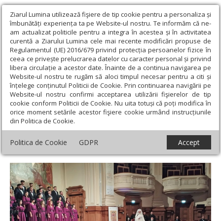
Ziarul Lumina utilizează fişiere de tip cookie pentru a personaliza și
îmbunătăți experiența ta pe Website-ul nostru. Te informăm că ne-
am actualizat politicile pentru a integra în acestea și în activitatea
curentă a Ziarului Lumina cele mai recente modificări propuse de
Regulamentul (UE) 2016/679 privind protecția persoanelor fizice în
ceea ce privește prelucrarea datelor cu caracter personal și privind
libera circulație a acestor date. Înainte de a continua navigarea pe
Website-ul nostru te rugăm să aloci timpul necesar pentru a citi și
Ziarul Lumina
›
Actualitate religioasă
›
Mesaje și cuvântări
›
înțelege conținutul Politicii de Cookie. Prin continuarea navigării pe
Mărturisirea credinței și cultivarea recunoștinței față de Dumnezeu
Website-ul nostru confirmi acceptarea utilizării fişierelor de tip
prin muzica bisericească
cookie conform Politicii de Cookie. Nu uita totuși că poți modifica în
orice moment setările acestor fişiere cookie urmând instrucțiunile
Mărturisirea credinței și cultivarea
din Politica de Cookie.
recunoștinței față de Dumnezeu prin
Politica de Cookie
GDPR
Accept
muzica bisericească