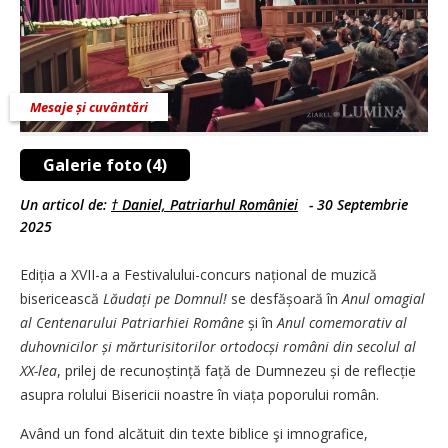
Mesaje și cuvântări
Galerie foto (4)
Un articol de:
† Daniel, Patriarhul României
-
30 Septembrie
2025
Ediția a XVII-a a Festiva­lului-concurs național de muzică
bisericească
Lăudați pe Domnul!
se desfășoară în
Anul omagial
al Centenarului Patriarhiei Române
și în
Anul comemorativ al
duhovnicilor și mărturisitorilor ortodocși români din secolul al
XX-lea
, prilej de recunoș­tință față de Dumnezeu și de reflec­ție
asupra rolului Bisericii noastre în viața poporului român.
Având un fond alcătuit din texte biblice şi imnografice,