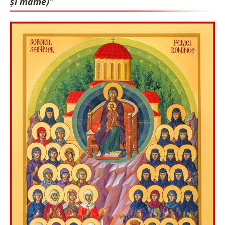
și mame)”