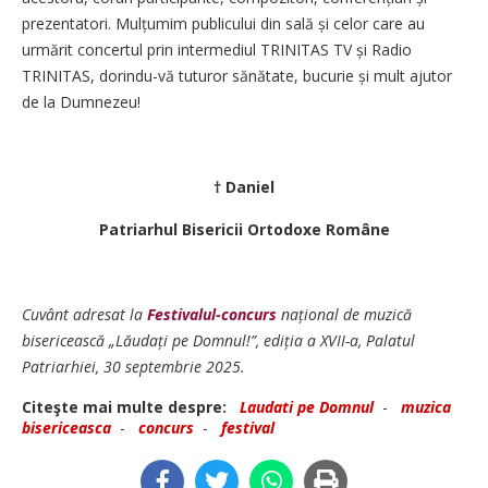
prezentatori. Mul­țu­mim publicului din sală și celor care au
urmărit concertul prin intermediul TRINITAS TV și Radio
TRINITAS, dorindu-vă tuturor sănătate, bucurie și mult ajutor
de la Dumnezeu!
† Daniel
Patriarhul Bisericii Ortodoxe Române
Cuvânt adresat la
Festivalul-concurs
național de muzică
bisericească „Lăudați pe Domnul!”, ediția a XVII-a, Palatul
Patriarhiei, 30 septembrie 2025.
Citeşte mai multe despre:
Laudati pe Domnul
-
muzica
bisericeasca
-
concurs
-
festival