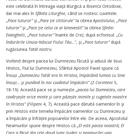
este celebrată în întreaga viaţă liturgică a Bisericii Ortodoxe,
dar mai ales în
Sfânta Liturghie
, când se rostesc cuvintele:
„
Pace tuturor”
şi
„Pace ție cititorule”
la citirea
Apostolului,
„Pace
tuturor”
şi
„Pace ţie celui ce ai binevestit”
la citirea
Sfintei
Evanghelii
, „
Pace tuturor”
îna­inte de
Crez
, după ecfonisul: „
Cu
îndurările Unuia‑Născut Fiului Tău…
”, şi
„Pace tuturor”
după
rugăciunea
Tatăl nostru
.
Vorbind despre pacea lui Dumnezeu făcută şi adusă de Iisus
Hristos, Fiul lui Dumnezeu, Sfântul Apostol Pavel spune că
Însuși „
Dumnezeu Tatăl era în Hristos, împăcând lumea cu Sine
însuși… şi punând în noi cuvântul împăcării” (2 Corinteni
5,
18‑19
)
. Această pace se şi numește
„pacea lui Dumnezeu, care
covârșește orice minte şi care păzește inimile şi cugetele noastre
în Hristos”
(
Filipeni
4, 7). Această pace dăruită oamenilor în şi
prin Hristos este temelia împăcării oamenilor cu Dumnezeu şi
a împăcării şi înfrățirii popoarelor între ele. De aceea, Apostolul
Neamurilor spune despre Hristos că
„El este pacea noastră, El
Care a făcut din cele două lumi (iudeii şi ­neamurile) una,