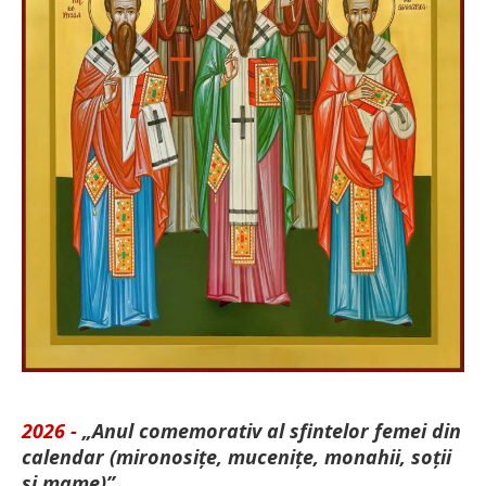
2026 -
„Anul comemorativ al sfintelor femei din
calendar (mironosițe, mu­cenițe, monahii, soții
și mame)”