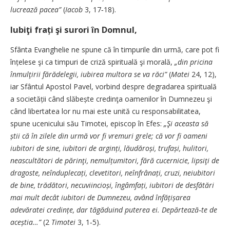
lucrează pacea”
(
Iacob
3, 17‑18).
Iubiţi frați şi surori în Domnul,
Sfânta Evanghelie ne spune că în timpurile din urmă, care pot fi
înțelese şi ca timpuri de criză spirituală şi morală,
„din pricina
înmulţirii fărădelegii, iubirea multora se va răci”
(
Matei
24, 12),
iar Sfântul Apostol Pavel, vorbind despre degradarea spirituală
a societății când slăbește credinţa oamenilor în Dumnezeu şi
când libertatea lor nu mai este unită cu responsabilitatea,
spune ucenicului său Timotei, episcop în Efes:
„Şi aceasta să
știi că în zilele din urmă vor fi vremuri grele; că vor fi oameni
iubitori de sine, iubitori de arginți, lăudăroși, trufași, hulitori,
neascultători de părinţi, nemulțumitori, fără cucernicie, lipsiţi de
dragoste, ne­în­du­plecați, clevetitori, neînfrânați, cruzi, neiubitori
de bine, trădători, necuviincioși, îngâmfați, iubitori de desfătări
mai mult decât iubitori de Dumnezeu, având în­fă­ți­șarea
adevăratei credințe, dar tăgăduind puterea ei. Depărtează‑te de
aceștia…”
(2
Timotei
3, 1‑5).