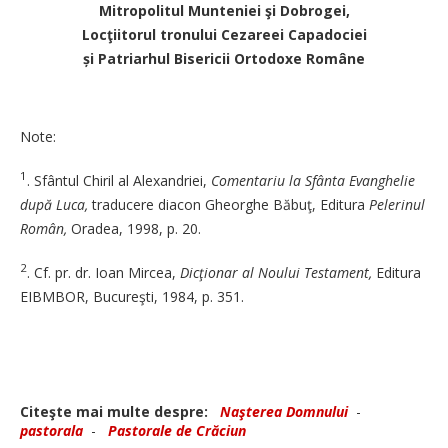
Mitropolitul Munteniei şi Dobrogei,
Locţiitorul tronului Cezareei Capadociei
și Patriarhul Bisericii Ortodoxe Române
Note:
1
. Sfântul Chiril al Alexandriei,
Comentariu la Sfânta Evanghelie
după Luca,
traducere diacon ­Gheorghe Băbuţ, Editura
Pelerinul
Român,
Oradea, 1998, p. 20.
2
. Cf. pr. dr. Ioan Mircea,
Dicţionar al Noului Testament,
Editura
­EIBMBOR, Bucureşti, 1984, p. 351.
Citeşte mai multe despre:
Naşterea Domnului
-
pastorala
-
Pastorale de Crăciun