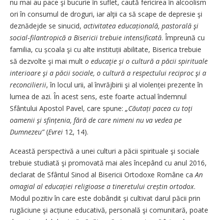
nu mai au pace şi bucurie în suflet, caută fericirea în alcoolism
ori în consumul de droguri, iar alţii ca să scape de depresie şi
deznădejde se sinucid,
activitatea educațională, pastorală şi
social‑filantropică a Bisericii trebuie intensificată
. Împreună cu
familia, cu școala şi cu alte instituții abilitate, Biserica trebuie
să dezvolte şi mai mult
o educaţie şi o cultură a păcii spirituale
interioare şi a păcii sociale, o cultură a respectului reciproc şi a
reconcilierii
, în locul urii, al învrăjbirii şi al violenței prezente în
lumea de azi. În acest sens, este foarte actual îndemnul
Sfântului Apostol Pavel, care spune:
„Căutați pacea cu toţi
oamenii şi sfințenia, fără de care nimeni nu va vedea pe
Dumnezeu”
(
Evrei
12, 14).
Această perspectivă a unei culturi a păcii spirituale şi sociale
trebuie studiată şi promovată mai ales începând cu anul 2016,
declarat de Sfântul Sinod al Bisericii Ortodoxe Române ca
An
omagial al educației religioase a tineretului creștin ortodox
.
Modul pozitiv în care este dobândit şi cultivat darul păcii prin
rugăciune şi acțiune educativă, personală şi comunitară, poate