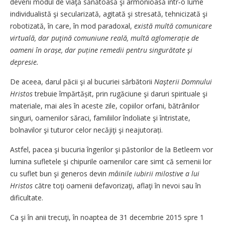
deveni modul de viaţă sănătoasă şi armonioasă într‑o lume
individualistă şi secularizată, agitată şi stresată, tehnicizată şi
robotizată, în care, în mod paradoxal,
există multă comunicare
virtuală, dar puţină comuniune reală, multă aglomerație de
oameni în orașe, dar puține remedii pentru singurătate şi
depresie.
De aceea, darul păcii şi al bucuriei sărbătorii
Naşterii Domnului
Hristos
trebuie împărtășit, prin rugăciune şi daruri spirituale şi
materiale, mai ales în aceste zile, copiilor orfani, bătrânilor
singuri, oamenilor săraci, familiilor îndoliate şi întristate,
bolnavilor şi tuturor celor necăjiţi şi neajutorați.
Astfel, pacea şi bucuria îngerilor şi păstorilor de la Betleem vor
lumina sufletele şi chipurile oamenilor care simt că semenii lor
cu suflet bun şi generos devin
mâinile iubirii milostive a lui
Hristos
către toţi oamenii defavorizaţi, aflaţi în nevoi sau în
dificultate.
Ca şi în anii trecuţi, în noaptea de 31 decembrie 2015 spre 1