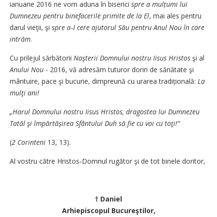
ianuarie 2016 ne vom aduna în biserici
spre a mulțumi lui
Dumnezeu pentru binefacerile primite de la El
, mai ales pentru
darul vieţii, şi
spre a‑I cere ajutorul Său pentru Anul Nou în care
intrăm
.
Cu prilejul sărbătorii
Naşterii Domnului nostru Iisus Hristos
şi al
Anului Nou
- 2016, vă adresăm tuturor doriri de sănătate şi
mântuire, pace şi bucurie, dimpreună cu urarea tradițională:
La
mulţi ani!
„Harul Domnului nostru ­Iisus Hristos, dragostea lui Dumnezeu
Tatăl şi împărtășirea Sfântului Duh să fie cu voi cu toţi!”
(
2
Corinteni
13, 13).
Al vostru către Hristos‑Domnul rugător şi de tot binele ­doritor,
† Daniel
Arhiepiscopul Bucureştilor,