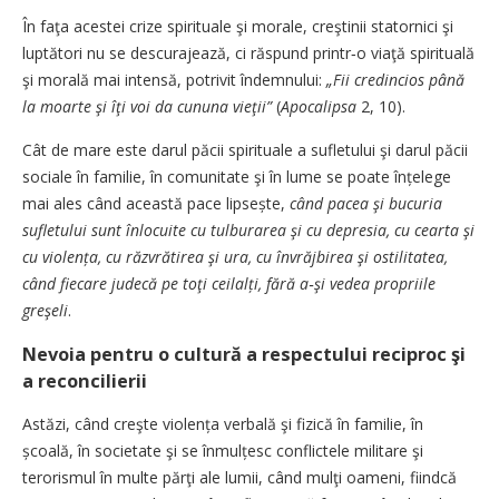
În faţa acestei crize spirituale şi morale, creştinii statornici şi
luptători nu se descurajează, ci răspund printr‑o viaţă spirituală
şi morală mai intensă, potrivit îndemnului:
„Fii credincios până
la moarte şi îţi voi da cununa vieţii”
(
Apocalipsa
2, 10).
Cât de mare este darul păcii spirituale a sufletului şi darul păcii
sociale în familie, în comunitate şi în lume se poate înțelege
mai ales când această pace lipsește,
când pacea şi bucuria
sufletului sunt înlocuite cu tulburarea şi cu depresia, cu cearta şi
cu violența, cu răzvrătirea şi ura, cu învrăjbirea şi ostilitatea,
când fiecare judecă pe toţi ceilalți, fără a‑şi vedea propriile
greşeli
.
Nevoia pentru o cultură a respectului reciproc şi
a reconcilierii
Astăzi, când creşte violența verbală şi fizică în familie, în
școală, în societate şi se înmulțesc conflictele militare şi
terorismul în multe părţi ale lumii, când mulţi oameni, fiindcă