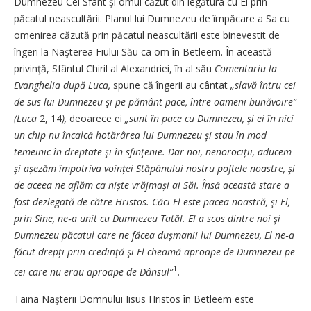
Dumnezeu Cel Sfânt şi omul căzut din legătura cu El prin
păcatul neascultării. Planul lui Dumnezeu de împăcare a Sa cu
omenirea căzută prin păcatul neascultării este binevestit de
îngeri la Naşterea Fiului Său ca om în Betleem. În această
privinţă, Sfântul Chiril al Alexandriei, în al său
Comentariu la
Evanghelia după Luca,
spune că îngerii au cântat
„slavă întru cei
de sus lui Dumnezeu şi pe pământ pace, între oameni bunăvoire”
(Luca
2, 14
),
deoarece ei
„sunt în pace cu Dumnezeu, şi ei în nici
un chip nu încalcă hotărârea lui Dumnezeu şi stau în mod
temeinic în dreptate şi în sfinţenie. Dar noi, nenorociții, aducem
şi așezăm împotriva voinței Stăpânului nostru poftele noastre, şi
de aceea ne aflăm ca niște vrăjmași ai Săi. Însă această stare a
fost dezlegată de către Hristos. Căci El este pacea noastră, şi El,
prin Sine, ne‑a unit cu Dumnezeu Tatăl. El a scos dintre noi şi
Dumnezeu păcatul care ne făcea dușmanii lui Dumnezeu, El ne‑a
făcut drepți prin credinţă şi El cheamă aproape de Dumnezeu pe
1
cei care nu erau aproape de Dânsul”
.
Taina Naşterii Domnului Iisus Hristos în Betleem este