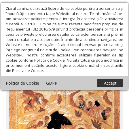
Ziarul Lumina utilizează fişiere de tip cookie pentru a personaliza și
îmbunătăți experiența ta pe Website-ul nostru. Te informăm că ne-
am actualizat politicile pentru a integra în acestea și în activitatea
curentă a Ziarului Lumina cele mai recente modificări propuse de
Regulamentul (UE) 2016/679 privind protecția persoanelor fizice în
ceea ce privește prelucrarea datelor cu caracter personal și privind
libera circulație a acestor date. Înainte de a continua navigarea pe
Website-ul nostru te rugăm să aloci timpul necesar pentru a citi și
Ziarul Lumina
›
Actualitate religioasă
›
Mesaje și cuvântări
›
înțelege conținutul Politicii de Cookie. Prin continuarea navigării pe
Pacea lui Dumnezeu dăruită oamenilor
Website-ul nostru confirmi acceptarea utilizării fişierelor de tip
cookie conform Politicii de Cookie. Nu uita totuși că poți modifica în
Pacea lui Dumnezeu dăruită oamenilor
orice moment setările acestor fişiere cookie urmând instrucțiunile
din Politica de Cookie.
Politica de Cookie
GDPR
Accept