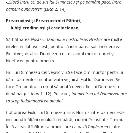
‑„Slavă întru cei de sus
lui Dumnezeu
şi pe pământ pace,
între
oameni bunăvoire!”
(
Luca
2, 14)
Preacuvioși şi Preacucernici Părinţi,
Iubiţi credincioşi şi credincioase,
Sărbătoarea
Naşterii Domnului nostru Iisus Hristos
are multe
înțelesuri duhovnicești, pentru că întruparea sau înomenirea
Fiului veşnic al lui Dumnezeu este izvorul multor daruri şi
binefaceri pentru omenire.
Fiul lui Dumnezeu Cel veşnic viu Se face Om muritor pentru a
dărui oamenilor muritori viaţa veșnică. Fiul lui Dumnezeu Se
face Om pentru ca omul să poată deveni fiul lui Dumnezeu
după har (cf.
Ioan
1, 12). Pe scurt,
înomenirea lui Dumnezeu are
ca scop îndumnezeirea omului
.
Coborârea Fiului lui Dumnezeu Iisus Hristos între oameni este
începutul înălţării omului în împărăţia iubirii Preasfintei Treimi.
Însă această înălțare a omului are ca bază
împăcarea
dintre