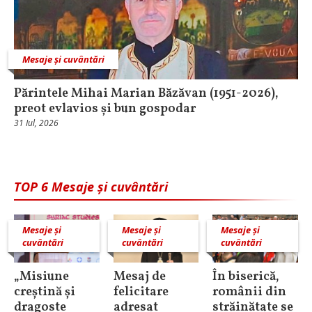
Mesaje și cuvântări
Părintele Mihai Marian Băzăvan (1951-2026),
preot evlavios și bun gospodar
31 Iul, 2026
TOP 6 Mesaje și cuvântări
Mesaje și
Mesaje și
Mesaje și
cuvântări
cuvântări
cuvântări
„Misiune
Mesaj de
În biserică,
creștină și
felicitare
românii din
dragoste
adresat
străinătate se