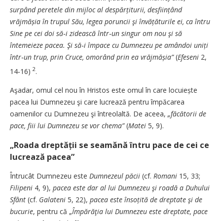
surpând peretele din mijloc al despărțiturii, desființând
vrăjmășia în trupul Său, legea poruncii şi învățăturile ei, ca întru
Sine pe cei doi să‑i zidească într‑un singur om nou şi să
întemeieze pacea. Şi să‑i împace cu Dumnezeu pe amândoi uniți
într‑un trup, prin Cruce, omorând prin ea vrăjmășia”
(
Efeseni
2,
2
14‑16)
.
Aşadar, omul cel nou în Hristos este omul în care locuiește
pacea lui Dumnezeu şi care lucrează pentru împăcarea
oamenilor cu Dumnezeu şi întreolaltă. De aceea,
„făcătorii de
pace, fiii lui Dumnezeu se vor chema”
(
Matei
5, 9).
„Roada dreptății se seamănă întru pace de cei ce
lucrează pacea”
Întrucât Dumnezeu este
Dumnezeul păcii
(cf.
Romani
15, 33;
Filipeni
4, 9),
pacea este dar al lui Dumnezeu şi roadă a Duhului
Sfânt
(cf.
Galateni
5, 22),
pacea este însoțită de dreptate şi de
bucurie
, pentru că „
Împărăţia lui Dumnezeu este dreptate, pace