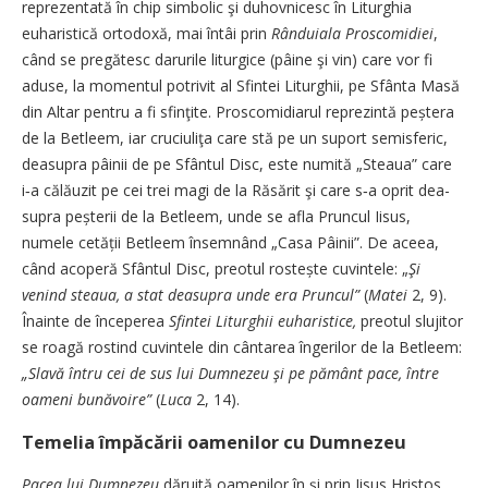
reprezentată în chip simbolic şi duhovnicesc în Liturghia
euharistică ortodoxă, mai întâi prin
Rânduiala Proscomidiei
,
când se pregătesc darurile liturgice (pâine şi vin) care vor fi
aduse, la momentul potrivit al Sfintei Liturghii, pe Sfânta Masă
din Altar pentru a fi sfinţite. Proscomidiarul reprezintă peștera
de la Betleem, iar cruciuliţa care stă pe un suport semisferic,
deasupra pâinii de pe Sfântul Disc, este numită „Steaua” care
i‑a călăuzit pe cei trei magi de la Răsărit şi care s‑a oprit dea­
supra peșterii de la Betleem, unde se afla Pruncul Iisus,
numele cetății Betleem însemnând „Casa Pâinii”. De aceea,
când acoperă Sfântul Disc, preotul rostește cuvintele: „
Şi
venind steaua, a stat deasupra unde era Pruncul”
(
Matei
2, 9).
Îna­inte de începerea
Sfintei Liturghii euharistice,
preotul slujitor
se roagă rostind cuvintele din cântarea îngerilor de la Betleem:
„Slavă întru cei de sus lui Dumnezeu şi pe pământ pace, între
oameni bunăvoire”
(
Luca
2, 14).
Temelia împăcării oamenilor cu Dumnezeu
Pacea lui Dumnezeu
dăruită oamenilor în şi prin Iisus Hristos