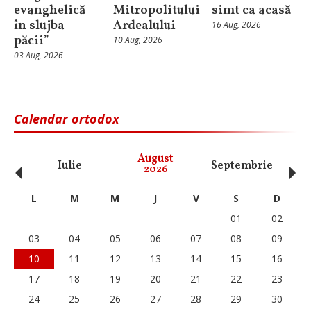
evanghelică
Mitropolitului
simt ca acasă
în slujba
Ardealului
16 Aug, 2026
păcii”
10 Aug, 2026
03 Aug, 2026
Calendar ortodox
‹
›
August
Iulie
Septembrie
O
2026
L
M
M
J
V
S
D
01
02
03
04
05
06
07
08
09
10
11
12
13
14
15
16
17
18
19
20
21
22
23
24
25
26
27
28
29
30