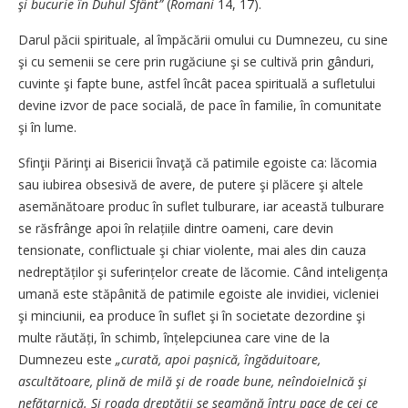
şi bucurie în Duhul Sfânt”
(
Romani
14, 17).
Darul păcii spirituale, al împăcării omului cu Dumnezeu, cu sine
şi cu semenii se cere prin rugăciune şi se cultivă prin gânduri,
cuvinte şi fapte bune, astfel încât pacea spirituală a sufletului
devine izvor de pace socială, de pace în familie, în comunitate
şi în lume.
Sfinţii Părinţi ai Bisericii învaţă că patimile egoiste ca: lăcomia
sau iubirea obsesivă de avere, de putere şi plăcere şi altele
asemănătoare produc în suflet tulburare, iar această tulburare
se răsfrânge apoi în relațiile dintre oameni, care devin
tensionate, conflictuale şi chiar violente, mai ales din cauza
nedreptăților şi suferințelor create de lăcomie. Când inteligența
umană este stăpânită de patimile egoiste ale invidiei, vicleniei
şi minciunii, ea produce în suflet şi în societate dezordine şi
multe răutăți, în schimb, înțelepciunea care vine de la
Dumnezeu este
„curată, apoi pașnică, îngăduitoare,
ascultătoare, plină de milă şi de roade bune, neîndoielnică şi
nefăţarnică. Şi roada dreptății se seamănă întru pace de cei ce