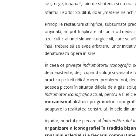
se şterge, icoana își pierde sfințenia și nu m
Sfântul Teodor Studitul, doar „materie neînc
Principiile restaurării științifice, subsumate p
originală, nu pot fi aplicate într-un mod nediscr
uzul cultic al unei sinaxe liturgice vii, care se afl
însă, trebuie să se evite arbitrariul unor inițiat
denaturează opera în sine.
În ceea ce privește
Îndrumătorul iconografic
, 
deja existente, deși cuprind soluții și variante f
practica picturii ridică mereu probleme noi, d
adesea pictorii în situația dificilă de a găsi sol
Îndrumător iconografic
actual, pentru a fi efici
mecanismul
alcătuirii programelor iconografic
adaptare la realitatea constru­ită, în cele din u
Așadar, punctul de plecare al
Îndrumătorului ic
organizare a iconografiei în tradiția biza
spațiului eclezial și a fiecărui compartime