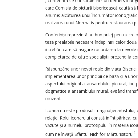
, conferința se constituie într-un demers inaugu
care Comisia de pictură bisericească caută să le
anume: alcătuirea unui Îndrumător iconografic pent
realizarea unui Normativ pentru restaurarea patr
Conferința reprezintă un bun prilej pentru creion
teze prealabile necesare îndeplinirii celor dou
întrebări care să asigure racordarea la nevoile 
completarea de către specialiștii prezenți la co
Răspunzând unor nevoi reale din viața Biserici
implementarea unor principii de bază și a unor 
aspectului original al ansamblului pictural, iar, 
dogmatice a ansamblului mural, evitând transf
muzeal.
Icoana nu este produsul imaginației artistului, 
relație. Rolul iconarului constă în întipărirea, 
văzute și a numelui prototipului în materia icoa
2
cum ne învaţă Sfântul Nichifor Mărturisitorul
.