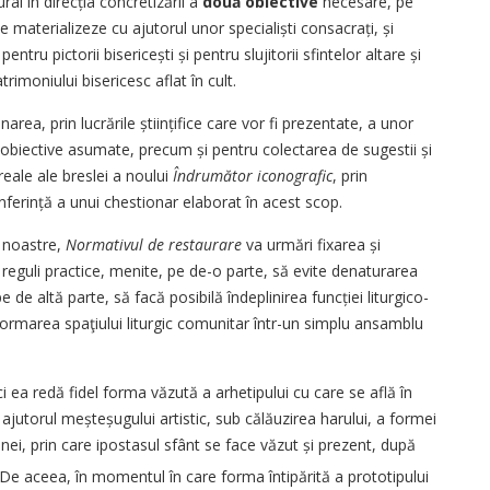
ral în direcția concretizării a
două obiective
necesare, pe
 materializeze cu ajutorul unor specialiști consacrați, și
ru pictorii bisericești și pentru slujitorii sfintelor altare și
imoniului bisericesc aflat în cult.
area, prin lucrările științifice care vor fi prezentate, a unor
ă obiective asumate, precum și pentru colectarea de sugestii și
reale ale breslei a noului
Îndrumător iconografic
, prin
nferință a unui chestionar elaborat în acest scop.
i noastre,
Normativul de restaurare
va urmări fixarea și
reguli practice, menite, pe de-o parte, să evite denaturarea
pe de altă parte, să facă posibilă îndeplinirea funcției liturgico-
ormarea spaţiului liturgic comunitar într-un simplu ansamblu
ci ea redă fidel forma văzută a arhetipului cu care se află în
cu ajutorul meșteșugului artistic, sub călăuzirea harului, a formei
nei, prin care ipostasul sfânt se face văzut și prezent, după
 De aceea, în momentul în care forma întipărită a prototipului