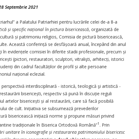
28 Septembrie 2021
arhul” a Palatului Patriarhiei pentru lucrările celei de-a 8-a
că și specific național în pictura bisericească
, organizată de
cultură și patrimoniu religios, Comisia de pictură bisericească,
Culte. Această conferință se desfășoară anual, începând din anul
ți în evi­dențele comisiei în diferite stadii profesionale, precum și
cești (pictori, restauratori, sculptori, vitralişti, arhitecți, istorici
udenți din cadrul fa­cultăților de profil și alte persoane
oniul nați­onal eclezial.
erspectivă interdisciplinară - istorică, teologică şi artistică -
restaurării bisericești, respectiv să pună în discuție reguli
 artelor bisericești și al restaurării, care să facă posibilă
șului de cult. Inițiativa se subsumează prevederilor
tură bisericească inițiază norme şi propune măsuri privind
1
zantine tradiționale în Biserica Ortodoxă Română”
. Prin
i unitare în iconografie și restaurarea patrimoniului bisericesc