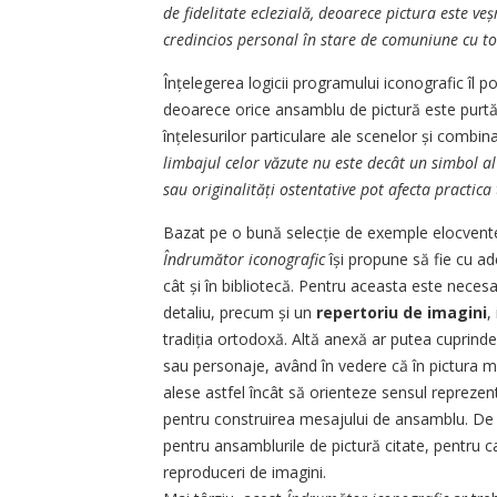
de fidelitate eclezială, deoarece pictura este ve
credincios personal în stare de comuniune cu to
Înțelegerea logicii programului iconografic îl 
deoarece orice ansamblu de pictură este purtăto
înțelesurilor particulare ale scenelor și combin
limbajul celor văzute nu este decât un simbol a
sau originalități ostentative pot afecta practica 
Bazat pe o bună selecție de exemple elocvente 
Îndrumător iconografic
își propune să fie cu ade
cât și în bibliotecă. Pentru aceasta este neces
detaliu, precum și un
repertoriu de imagini
,
tradiția ortodoxă. Altă anexă ar putea cuprind
sau personaje, având în vedere că în pictura med
alese astfel încât să orienteze sensul repreze
pentru construirea mesajului de ansamblu. D
pentru ansamblurile de pictură citate, pentru c
reproduceri de imagini.