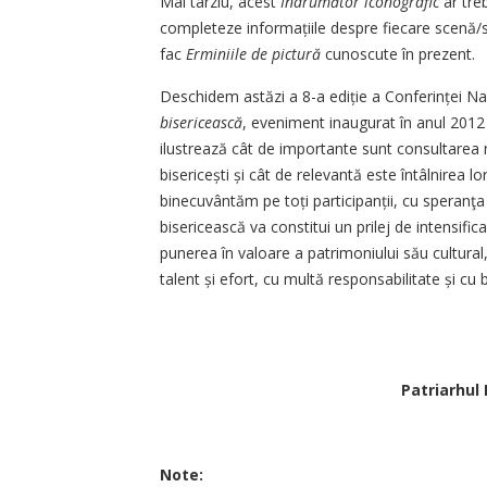
Mai târziu, acest
Îndrumător iconografic
ar treb
completeze informațiile despre fiecare scenă/sf
fac
Erminiile de pictură
cunoscute în prezent.
Deschidem astăzi a 8-a ediție a Conferinței N
bisericească
, eveniment inaugurat în anul 2012 
ilustrează cât de importante sunt consultarea re
bisericești și cât de relevantă este întâlnirea l
binecuvântăm pe toți participanții, cu speranţa
bisericească va constitui un prilej de intensifi
punerea în valoare a patrimoniului său cultural
talent și efort, cu multă responsabilitate și cu b
Patriarhul
Note: