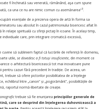
ai poate fi închinată sau venerată, rămânând, aşa cum spune
3
hinată, ca una ce nu are nimic comun cu asemănarea”
.
reocupării esențiale de a prezerva opera de artă în forma sa
iminatoriu sau absolut în cazul patrimoniului bisericesc aflat în
ă în relaţie spirituală cu sfinţii pictaţi în icoane. În același timp,
ive individuale care, prin integrare cromatică excesivă,
se cuvine să subliniem faptul că lucrările de referință în domeniu,
oarte utile,
se dovedesc a fi totuși insuficiente
, din moment ce
eoarece o arhitectură bisericească tot mai inovatoare pune
uții pentru ca­zuri fără precedent în tradiție. De aceea, un
ent, trebuie să ofere pictorilor posibilitatea de a înțelege
e, echilibrul între „canon” și „pogorământ”, posibilitățile de
rmă, raportul normă-libertate de creație.
onografic
trebuie să fie enunțarea
principiilor generale de
ntină, care se desprind din înțelegerea duhovnicească a
nt în parte
. Pentru această înțelegere recurgem atât la