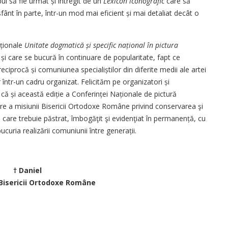
ui să fie urmat și întregit de un
Lexicon iconografic
care să
ânt în parte, într-un mod mai eficient și mai detaliat decât o
aționale
Unitate dogmatică și specific național în pictura
și care se bucură în continuare de popularitate, fapt ce
ciprocă și comuniunea specia­liștilor din diferite medii ale artei
or într-un cadru organizat. Felicităm pe organizatori și
 că și această ediție a Conferinței Naționale de pictură
care a misiunii Bisericii Ortodoxe Române privind conservarea şi
, care trebuie păstrat, îmbogăţit şi evidenţiat în permanență, cu
ucuria realizării comuniunii între generații.
† Daniel
 Bisericii Ortodoxe Române