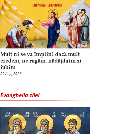
Mult ni se va împlini dacă mult
credem, ne rugăm, nădăjduim și
iubim
09 Aug, 2026
Evanghelia zilei