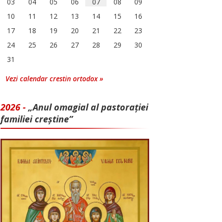
03
04
05
06
07
08
09
10
11
12
13
14
15
16
17
18
19
20
21
22
23
24
25
26
27
28
29
30
31
Vezi calendar crestin ortodox »
2026 -
„Anul omagial al pastorației
familiei creștine”