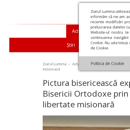
Ziarul Lumina utilizea
informăm că ne-am actu
recente modificări pr
prelucrarea datelor cu
Actualitate religioasă
T
Website-ul nostru te 
continuarea navigării 
Cookie. Nu uita totuși 
Știri
Mesaje și cuvântări
de Cookie.
Politica de Cookie
Ziarul Lumina
›
Actualitate religioasă
›
Mesaje ș
misionară
Pictura bisericească e
Bisericii Ortodoxe prin 
st
Septembrie
Octombrie
Noiembrie
Decembrie
Ianuar
libertate misionară