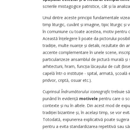
scrierile mistagogice patristice, cât și la anali
Unul dintre aceste principii fundamentale viz
timp liturgic, cuvânt și ima­gine, tipic liturgic 
în comuniune cu toate acestea, motiv pentru ca
Această înțelegere îi poate da pictorului posib
tradiție, multe nuanțe și detalii, rezultate din 
accente complementare în unele scene, inscripți
particularizeze ansamblul de pictură murală și s
arhitecturii, hram, funcția lăcașului de cult (bi
capelă într-o instituție - spital, armată, școală 
pridvor, criptă, osuar etc.).
Cuprinsul
Îndrumătorului iconografic
trebuie să
punând în evidență
motivele
pentru care o sc
contexte și nu în altele. Din acest mod de expu
tradiției bizantine și, în același timp, se vor e
Totodată, expunerea explicativă poate sugera va
pentru a evita standardizarea repetitivă sau să