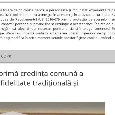
ză fişiere de tip cookie pentru a personaliza și îmbunătăți experiența ta p
alizat politicile pentru a integra în acestea și în activitatea curentă a Z
opuse de Regulamentul (UE) 2016/679 privind protecția persoanelor fizi
 caracter personal și privind libera circulație a acestor date. Înainte de 
eologie și spiritualitate
Educaţie și Cultură
Societate
rugăm să aloci timpul necesar pentru a citi și înțelege conținutul Pol
pe Website-ul nostru confirmi acceptarea utilizării fişierelor de tip cook
că poți modifica în orice moment setările acestor fişiere cookie urmând ins
An omagial
Comunicate de presă
Documentar
GDPR
i cuvântări
›
Pictura bisericească exprimă credința comună a Bisericii Ortodo
xprimă credința comună a
fidelitate tradițională și
ie
Februarie
Martie
Aprilie
Mai
Iunie