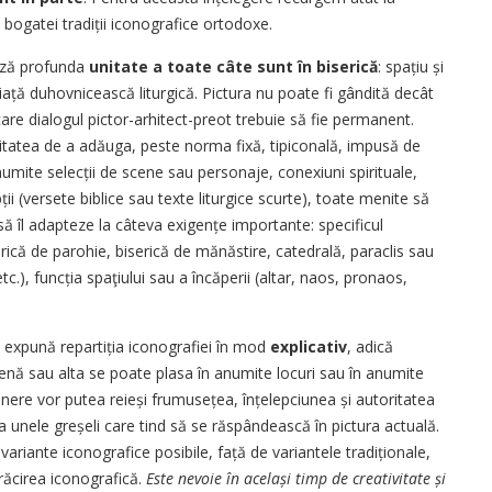
za bogatei tradiții iconografice ortodoxe.
ează profunda
unitate a toate câte sunt în biserică
: spațiu și
și viață duhovnicească liturgică. Pictura nu poate fi gândită decât
re dialogul pictor-arhitect-preot trebuie să fie permanent.
ilitatea de a adăuga, peste norma fixă, tipiconală, impusă de
anumite selecții de scene sau personaje, conexiuni spirituale,
i (versete biblice sau texte liturgice scurte), toate menite să
ă îl adapteze la câteva exi­gențe importante: specificul
serică de parohie, biserică de mănăstire, catedrală, paraclis sau
etc.), funcția spaţiului sau a încăperii (altar, naos, pronaos,
 expună repartiția iconografiei în mod
explicativ
, adică
enă sau alta se poate plasa în anumite locuri sau în anumite
nere vor putea reieși frumusețea, înțelepciunea și autoritatea
vita unele greșeli care tind să se răspândească în pictura actuală.
riante iconografice posibile, față de variantele tradiționale,
răcirea iconografică.
Este nevoie în același timp de creativitate și