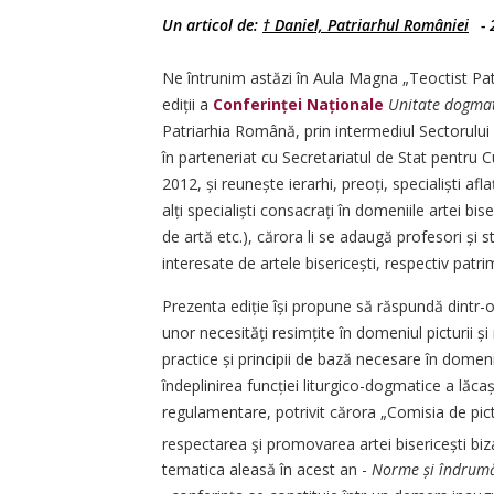
Un articol de:
† Daniel, Patriarhul României
-
Ne întrunim astăzi în Aula Magna „Teoctist Patri
ediții a
Conferinței Naționale
Unitate dogmati
Patriarhia Română, prin intermediul Sectorului 
în parteneriat cu Secretariatul de Stat pentru 
2012, și reunește ierarhi, preoți, specialiști afla
alți specialiști consacrați în domeniile artei biseri
de artă etc.), cărora li se adaugă profesori și st
interesate de artele bisericești, respectiv patrim
Prezenta ediție își propune să răspundă dintr-o p
unor necesități resimțite în domeniul picturii și 
practice și principii de bază necesare în domeniul
îndeplinirea funcției liturgico-dogmatice a lăca
regulamentare, potrivit cărora „Comisia de pic
respectarea şi promovarea artei bisericești bi
tematica aleasă în acest an -
Norme și îndrumăr