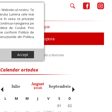
e Website-ul nostru. Te
iarului Lumina cele mai
ce în ceea ce privește
a continua navigarea pe
Opinii
Filantropie
iticii de Cookie. Prin
ie conform Politicii de
trucțiunile din Politica
In memoriam
Diaspora
Accept
xe prin fidelitate tradițională și libertate
Calendar ortodox
‹
›
August
Iulie
Septembrie
Octombrie
Noiembri
2026
L
M
M
J
V
S
D
01
02