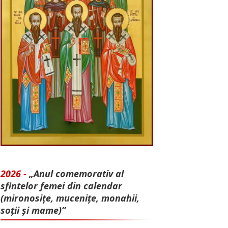
2026 -
„Anul comemorativ al
sfintelor femei din calendar
(mironosițe, mu­cenițe, monahii,
soții și mame)”