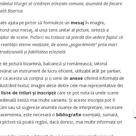
șmântul liturgic al credinței ecleziale comune, asumată de fiecare
ată Biserica.
poate ajuta pe pictor să formuleze un
mesaj
în imagini,
rul unui mesaj, al unui sens unitar al picturii, sinteză a
ațiilor de scene.
Pictorii nu trebuie să piardă din vedere faptul că
l realității eterne nevăzute, de aceea „pogorăminte” prea mari
tradițională și fidelitatea eclezială.
de pictură bizantină, balcanică și românească, viitorul
vărat un instrument de lucru eficient, utilizabil atât pe șantier,
ar ca acesta să conțină și o serie de
anexe
oferind informații de
 ilustrând textul, imagini alese dintre cele mai reprezentative din
e
liste de titluri și inscripții
care se pot nota la unele scene
ievală există mai multe variante. Și aceste inscripții pot fi
ntării sau să sugereze anumite nuanțe de interpretare, necesare
e asemenea, este necesară o
bibliografie
esen­țială, sumară,
a pictorii să poată regăsi, dacă doresc, mai multe informații ori