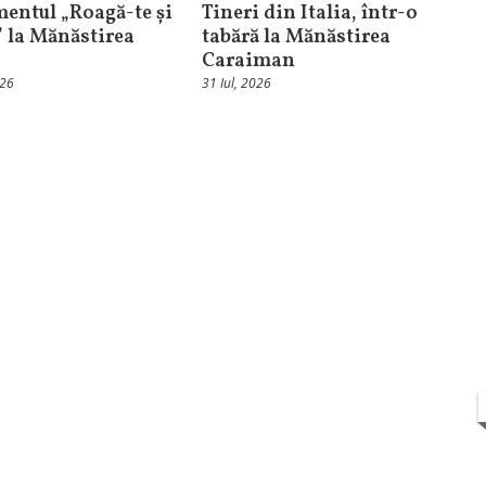
entul „Roagă-te și
Tineri din Italia, într-o
” la Mănăstirea
tabără la Mănăstirea
Caraiman
026
31 Iul, 2026