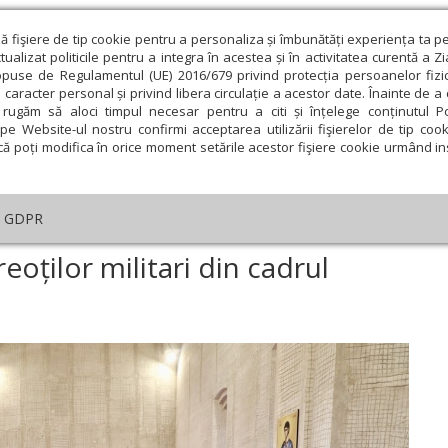
ză fişiere de tip cookie pentru a personaliza și îmbunătăți experiența ta p
alizat politicile pentru a integra în acestea și în activitatea curentă a Z
opuse de Regulamentul (UE) 2016/679 privind protecția persoanelor fizi
 caracter personal și privind libera circulație a acestor date. Înainte de 
eologie și spiritualitate
Educaţie și Cultură
Societate
rugăm să aloci timpul necesar pentru a citi și înțelege conținutul Pol
pe Website-ul nostru confirmi acceptarea utilizării fişierelor de tip cook
că poți modifica în orice moment setările acestor fişiere cookie urmând ins
An omagial
Comunicate de presă
Documentar
GDPR
nvocarea anuală a preoților militari din cadrul forțelor terestre
oților militari din cadrul
ie
Februarie
Martie
Aprilie
Mai
Iunie