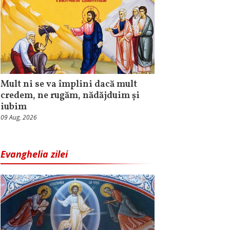
Mult ni se va împlini dacă mult
credem, ne rugăm, nădăjduim și
iubim
09 Aug, 2026
Evanghelia zilei