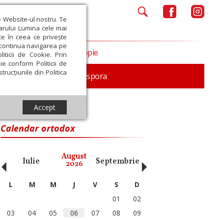
e Website-ul nostru. Te
iarului Lumina cele mai
ce în ceea ce privește
a continua navigarea pe
Opinii
Filantropie
iticii de Cookie. Prin
ie conform Politicii de
trucțiunile din Politica
In memoriam
Diaspora
Accept
Calendar ortodox
‹
›
August
Iulie
Septembrie
Octombrie
Noiembri
2026
L
M
M
J
V
S
D
01
02
03
04
05
06
07
08
09