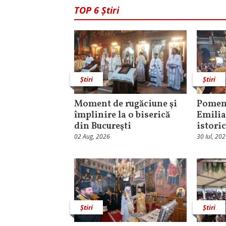
TOP 6 Știri
Știri
Știri
Moment de rugăciune şi
Pomeni
împlinire la o biserică
Emilia
din Bucureşti
istori
02 Aug, 2026
30 Iul, 20
Știri
Știri