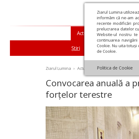
Ziarul Lumina utilizea
informăm că ne-am actu
recente modificări pr
prelucrarea datelor cu
Actualitate religioasă
T
Website-ul nostru te 
continuarea navigării 
Cookie. Nu uita totuși 
Știri
Mesaje și cuvântări
de Cookie.
Politica de Cookie
Ziarul Lumina
›
Actualitate religioasă
›
Știri
›
Co
Convocarea anuală a pre
forțelor terestre
st
Septembrie
Octombrie
Noiembrie
Decembrie
Ianuar