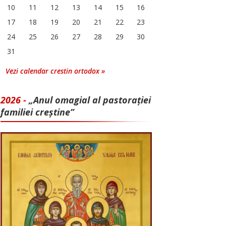
10
11
12
13
14
15
16
17
18
19
20
21
22
23
24
25
26
27
28
29
30
31
Vezi calendar crestin ortodox »
2026 -
„Anul omagial al pastorației
familiei creștine”