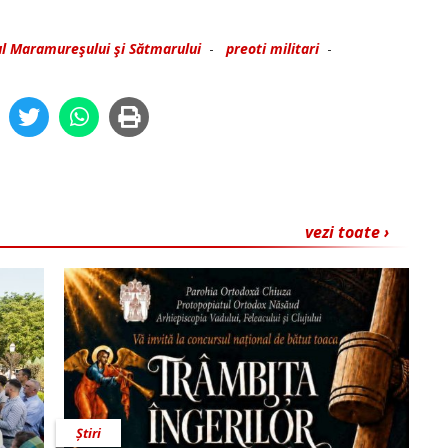
ul Maramureşului şi Sătmarului
-
preoti militari
-
vezi toate ›
Știri