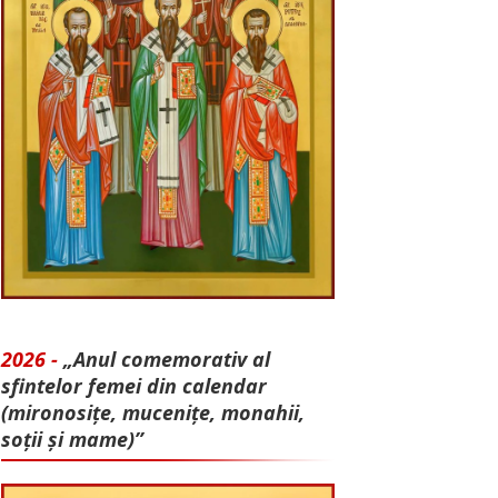
2026 -
„Anul comemorativ al
sfintelor femei din calendar
(mironosițe, mu­cenițe, monahii,
soții și mame)”