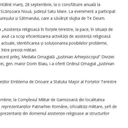
u întâlnit marți, 28 septembrie, la o consfătuire anuală la
Scă­rișoara Nouă, județul Satu Mare. La eveniment a participat
mureșului și Sătmarului, care a săvârșit slujba de Te Deum.
 „Asistența religioasă în forțele terestre, la pace, în situații de
 avut ca scop eficientizarea activității de asistență religioasă
ei actuale, identificarea și soluțio­narea posibilelor probleme,
tre preoții militari.
 acest prilej, Medalia Omagială „Justinian Arhi­episcopul” Diviziei
ei, gen. maior Dorin Blaiu, i-a ofe­rit Ordinul Omagial „Justinian
peților Emblema de Onoare a Statului Major al For­țe­lor Terestre
mbrie, la Complexul Militar de Garnizoană din localitatea
re­zen­tanților Patriarhiei Române, oficia­lități militare, șefi de
ezentanți din domeniul asistenței religioase ai structurilor