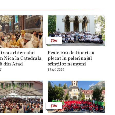
Știri
rea arhiereului
Peste 100 de tineri au
n Nica la Catedrala
plecat în pelerinajul
că din Arad
sfinților nemțeni
26
31 Iul, 2026
Știri