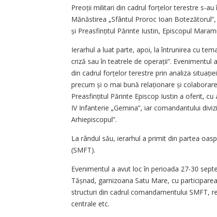
Preoții militari din cadrul forțelor terestre s-a
Mănăstirea „Sfântul Proroc Ioan Botezătorul”, 
și Preasfințitul Părinte Iustin, Episcopul Mara
Ierarhul a luat parte, apoi, la întrunirea cu tema
criză sau în teatrele de operații”. Evenimentul a
din cadrul forțelor terestre prin analiza situa­ți
precum și o mai bună relaționare și colaborare în
Preasfințitul Părinte Episcop Iustin a oferit, cu
IV Infanterie „Gemina”, iar comandantului divi­zi
Arhiepiscopul”.
La rândul său, ierarhul a primit din partea oas
(SMFT).
Evenimentul a avut loc în perioada 27-30 septe
Tășnad, garnizoana Satu Mare, cu participarea rep
structuri din cadrul comandamentului SMFT, repr
centrale etc.