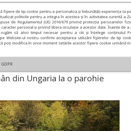
ză fişiere de tip cookie pentru a personaliza și îmbunătăți experiența ta p
alizat politicile pentru a integra în acestea și în activitatea curentă a Z
opuse de Regulamentul (UE) 2016/679 privind protecția persoanelor fizi
 caracter personal și privind libera circulație a acestor date. Înainte de 
eologie și spiritualitate
Educaţie și Cultură
Societate
rugăm să aloci timpul necesar pentru a citi și înțelege conținutul Pol
pe Website-ul nostru confirmi acceptarea utilizării fişierelor de tip cook
că poți modifica în orice moment setările acestor fişiere cookie urmând ins
An omagial
Comunicate de presă
Documentar
GDPR
iscopul ortodox român din Ungaria la o parohie argeșeană
n din Ungaria la o parohie
ie
Februarie
Martie
Aprilie
Mai
Iunie