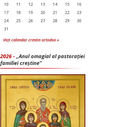
10
11
12
13
14
15
16
17
18
19
20
21
22
23
24
25
26
27
28
29
30
31
Vezi calendar crestin ortodox »
2026 -
„Anul omagial al pastorației
familiei creștine”