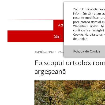
Ziarul Lumina utilizea
informăm că ne-am actu
recente modificări pr
prelucrarea datelor cu
Actualitate religioasă
T
Website-ul nostru te 
continuarea navigării 
Cookie. Nu uita totuși 
Știri
Mesaje și cuvântări
de Cookie.
Politica de Cookie
Ziarul Lumina
›
Actualitate religioasă
›
Știri
›
Ep
Episcopul ortodox româ
argeșeană
st
Septembrie
Octombrie
Noiembrie
Decembrie
Ianuar