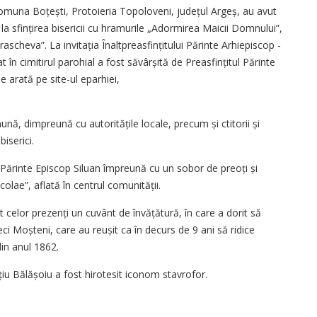
 comuna Boțești, Protoieria Topoloveni, județul Argeș, au avut
la sfințirea bisericii cu hramurile „Adormirea Maicii Domnului”,
scheva”. La invitația Înaltprea­sfințitului Părinte Arhiepiscop ­
at în cimitirul parohial a fost săvârșită de Preasfințitul Părinte
 arată pe site-ul eparhiei,
nă, dimpreună cu autoritățile locale, precum și ctitorii și
biserici.
ul Părinte Episcop Siluan împreună cu un sobor de preoți și
colae”, aflată în centrul comunității.
celor prezenți un cuvânt de învățătură, în care a dorit să
eci Moșteni, care au reușit ca în decurs de 9 ani să ridice
din anul 1862.
nțiu Bălășoiu a fost hirotesit iconom stavrofor.