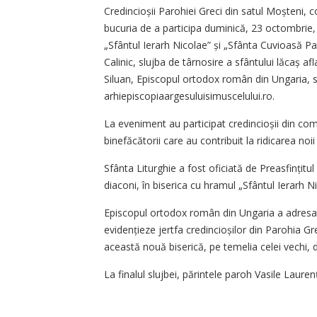
Credincioșii Parohiei Greci din satul Moșteni,
bucuria de a participa duminică, 23 octombrie, 
„Sfântul Ierarh Nicolae” și „Sfânta Cuvioasă Para
Calinic, slujba de târnosire a sfântului lăcaș afl
Siluan, Episcopul ortodox român din Ungaria, se
arhiepiscopiaargesuluisimuscelului.ro.
La eveniment au participat credincioșii din comu
binefăcătorii care au contribuit la ridicarea noii 
Sfânta Liturghie a fost oficiată de Preasfințit
diaconi, în biserica cu hramul „Sfântul Ierarh Ni
Episcopul ortodox român din Ungaria a adresat 
evidențieze jertfa credincioșilor din Parohia Gr
această nouă biserică, pe temelia celei vechi, 
La finalul slujbei, părintele paroh Vasile Laure