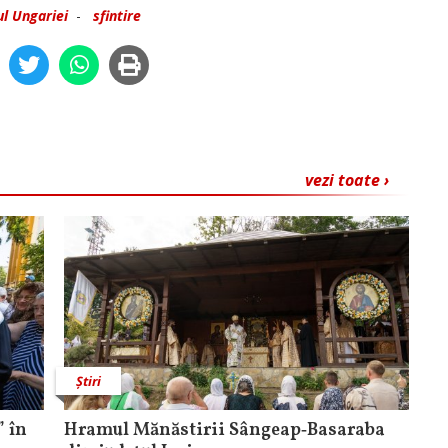
ul Ungariei
-
sfintire
vezi toate ›
Știri
 în
Hramul Mănăstirii Sângeap‑Basaraba