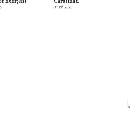
lor nemțeni
Caraiman
26
31 Iul, 2026