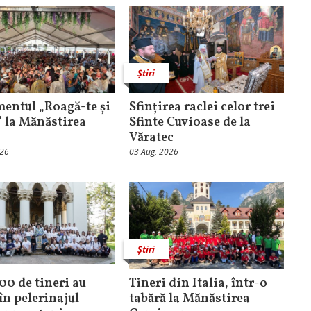
Știri
entul „Roagă-te și
Sfințirea raclei celor trei
” la Mănăstirea
Sfinte Cuvioase de la
Văratec
026
03 Aug, 2026
Știri
100 de tineri au
Tineri din Italia, într-o
în pelerinajul
tabără la Mănăstirea