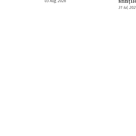
sfinți
03 Aug, 2026
31 Iul, 20