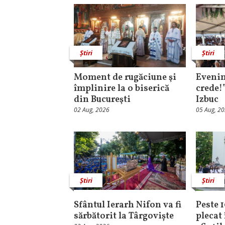
Știri
Știri
Moment de rugăciune şi
Evenim
împlinire la o biserică
crede!
din Bucureşti
Izbuc
02 Aug, 2026
05 Aug, 2
Știri
Știri
Sfântul Ierarh Nifon va fi
Peste 
sărbătorit la Târgoviște
plecat 