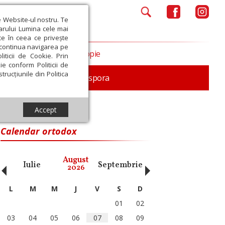
e Website-ul nostru. Te
iarului Lumina cele mai
ce în ceea ce privește
a continua navigarea pe
Opinii
Filantropie
iticii de Cookie. Prin
ie conform Politicii de
trucțiunile din Politica
In memoriam
Diaspora
Accept
Calendar ortodox
‹
›
August
Iulie
Septembrie
Octombrie
Noiembri
2026
L
M
M
J
V
S
D
01
02
03
04
05
06
07
08
09