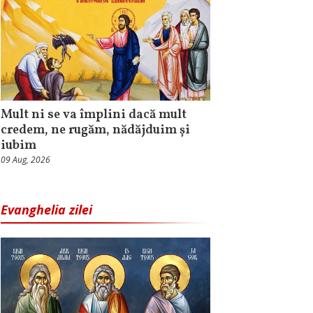
Mult ni se va împlini dacă mult
credem, ne rugăm, nădăjduim și
iubim
09 Aug, 2026
Evanghelia zilei