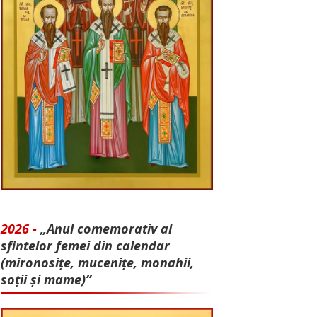
2026 -
„Anul comemorativ al
sfintelor femei din calendar
(mironosițe, mu­cenițe, monahii,
soții și mame)”