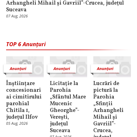
Arhangheli Mihail și Gavriil”-Crucea, judeţul
Suceava
07 Aug, 2026
TOP 6 Anunțuri
Anunțuri
Anunțuri
Anunțuri
Înștiințare
Licitaţie la
Lucrări de
concesionari
Parohia
pictură la
ai cimitirului
„Sfântul Mare
Parohia
parohial
Mucenic
„Sfinții
Chitila 1,
Gheorghe”-
Arhangheli
județul Ilfov
Verești,
Mihail și
judeţul
Gavriil”-
05 Aug, 2026
Suceava
Crucea,
07 Aug, 2026