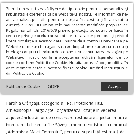
Ziarul Lumina utilizează fişiere de tip cookie pentru a personaliza și
îmbunătăți experiența ta pe Website-ul nostru. Te informăm că ne-
am actualizat politicile pentru a integra în acestea și în activitatea
curentă a Ziarului Lumina cele mai recente modificări propuse de
Regulamentul (UE) 2016/679 privind protecția persoanelor fizice în
ceea ce privește prelucrarea datelor cu caracter personal și privind
libera circulație a acestor date. Înainte de a continua navigarea pe
Website-ul nostru te rugăm să aloci timpul necesar pentru a citi și
Ziarul Lumina
›
Anunțuri
›
Licitație la Parohia Crângași, județul
înțelege conținutul Politicii de Cookie. Prin continuarea navigării pe
Dâmbovița
Website-ul nostru confirmi acceptarea utilizării fişierelor de tip
cookie conform Politicii de Cookie. Nu uita totuși că poți modifica în
Licitație la Parohia Crângași, județul
orice moment setările acestor fişiere cookie urmând instrucțiunile
din Politica de Cookie.
Dâmbovița
Politica de Cookie
GDPR
Accept
Data:
21 Mai 2026
Parohia Crângași, categoria a III-a, Protoieria Titu,
Arhiepiscopia Târgo­viștei, organizează licitație în vederea
adjudecării lucrărilor de conservare-restaurare a picturii murale
interioare, la biserica filie Săvești, monument istoric, cu hramul
„Adormirea Maicii Domnului”, pentru o suprafață estimată de