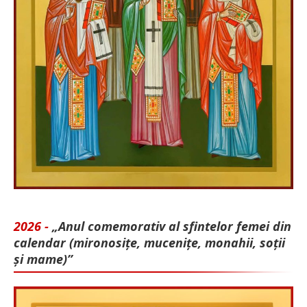
2026 -
„Anul comemorativ al sfintelor femei din
calendar (mironosițe, mu­cenițe, monahii, soții
și mame)”