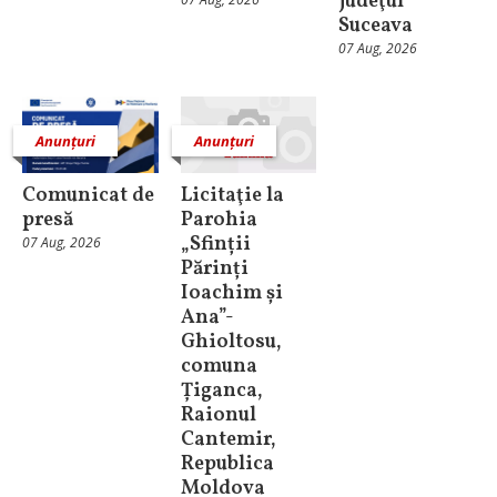
judeţul
Suceava
07 Aug, 2026
Anunțuri
Anunțuri
Comunicat de
Licitaţie la
presă
Parohia
„Sfinții
07 Aug, 2026
Părinți
Ioachim și
Ana”-
Ghioltosu,
comuna
Țiganca,
Raionul
Cantemir,
Republica
Moldova