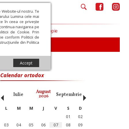
e Website-ul nostru. Te
iarului Lumina cele mai
ce în ceea ce privește
a continua navigarea pe
Opinii
Filantropie
iticii de Cookie. Prin
ie conform Politicii de
trucțiunile din Politica
iu
Accept
Calendar ortodox
‹
›
August
Iulie
Septembrie
Octombrie
Noiembri
2026
L
M
M
J
V
S
D
01
02
03
04
05
06
07
08
09