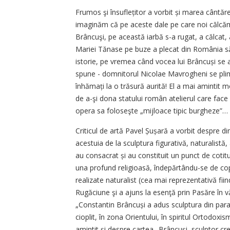
Frumos şi însuflețitor a vorbit și marea cântă
imaginăm că pe aceste dale pe care noi călcăm 
Brâncuşi, pe această iarbă s-a rugat, a călcat, a
Mariei Tănase pe buze a plecat din România să s
istorie, pe vremea când vocea lui Brâncuși se au
spune - domnitorul Nicolae Mavrogheni se plim
înhămați la o trăsură aurită! El a mai amintit mo
de a-şi dona statului român atelierul care fa
opera sa foloseşte „mijloace tipic burgheze”…
Criticul de artă Pavel Șușară a vorbit despre d
acestuia de la sculp­tura figurativă, naturalistă,
au consacrat și au constituit un punct de cotitur
una profund religioasă, îndepărtându-se de copier
realizate naturalist (cea mai reprezentativă fiind
Rugăciune şi a ajuns la esenţă prin Pasăre în v
„Constantin Brâncuși a adus sculptura din parad
cioplit, în zona Orientului, în spiritul Ortodoxismu
amintit și despre cartea „Brâncuşi, sculptor cre