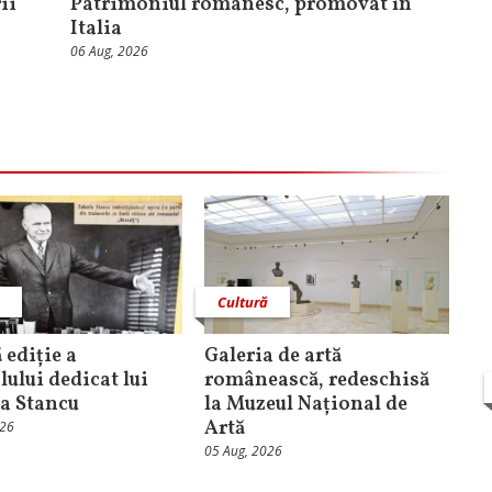
ii
Patrimoniul românesc, promovat în
Italia
06 Aug, 2026
ă
Cultură
 ediție a
Galeria de artă
lului dedicat lui
românească, redeschisă
a Stancu
la Muzeul Național de
Artă
026
05 Aug, 2026