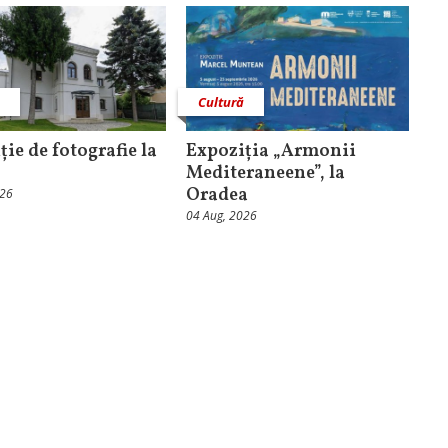
ă
Cultură
ție de fotografie la
Expoziția „Armonii
Mediteraneene”, la
Oradea
026
04 Aug, 2026