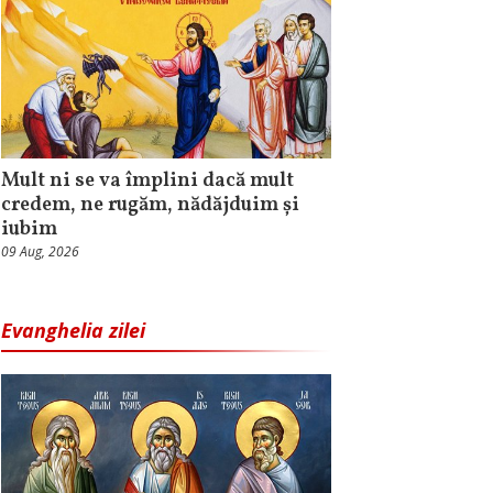
Mult ni se va împlini dacă mult
credem, ne rugăm, nădăjduim și
iubim
09 Aug, 2026
Evanghelia zilei