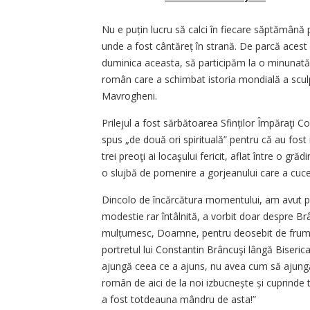
Nu e puțin lucru să calci în fiecare săptămână 
unde a fost cântăreț în strană. De parcă acest l
duminica aceasta, să participăm la o minunată m
român care a schimbat istoria mondială a sculptu
Mavrogheni.
Prilejul a fost sărbătoarea Sfinților Împăraţi Co
spus „de două ori spirituală” pentru că au fost 
trei preoţi ai locaşului fericit, aflat între o gră
o slujbă de pomenire a gorjeanului care a cucer
Dincolo de încărcătura momentului, am avut pl
modestie rar întâlnită, a vorbit doar despre Brâ
mulțu­mesc, Doamne, pentru deosebit de frumoa
portretul lui Cons­tantin Brâncuşi lângă Biser
ajungă ceea ce a ajuns, nu avea cum să ajungă 
român de aici de la noi izbucnește și cuprinde 
a fost totdeauna mândru de asta!”