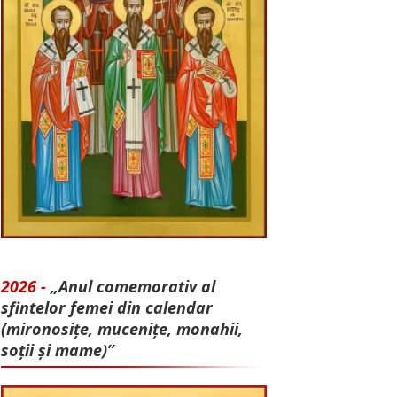
2026 -
„Anul comemorativ al
sfintelor femei din calendar
(mironosițe, mu­cenițe, monahii,
soții și mame)”