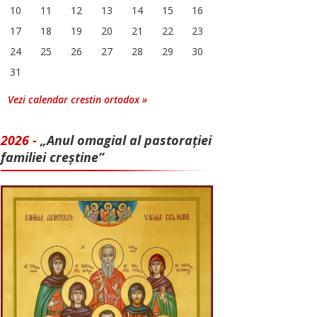
10
11
12
13
14
15
16
17
18
19
20
21
22
23
24
25
26
27
28
29
30
31
Vezi calendar crestin ortodox »
2026 -
„Anul omagial al pastorației
familiei creștine”