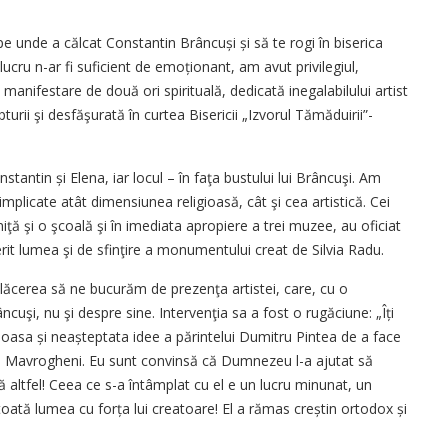
pe unde a călcat Constantin Brâncuși și să te rogi în biserica
ucru n-ar fi suficient de emoționant, am avut privilegiul,
anifestare de două ori spirituală, dedicată inegalabilului artist
rii şi desfăşurată în curtea Bisericii „Izvorul Tămăduirii”-
nstantin și Elena, iar locul – în faţa bustului lui Brâncuşi. Am
implicate atât dimensiunea religioasă, cât şi cea artistică. Cei
diniţă şi o şcoală şi în imediata apropiere a trei muzee, au oficiat
it lumea şi de sfinţire a monumentului creat de Silvia Radu.
ăcerea să ne bucurăm de prezenţa artistei, care, cu o
ncuşi, nu şi despre sine. Intervenţia sa a fost o rugăciune: „Îți
sa și neaștep­tata idee a părintelui Dumitru Pintea de a face
ica Mavrogheni. Eu sunt convinsă că Dumnezeu l-a ajutat să
altfel! Ceea ce s-a întâmplat cu el e un lucru minunat, un
toată lumea cu forța lui creatoare! El a rămas creștin ortodox și