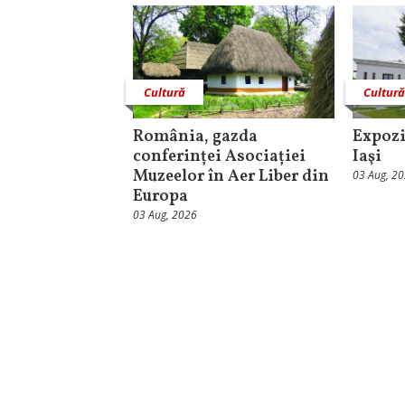
Cultură
Cultur
România, gazda
Expozi
conferinței Asociației
Iaşi
Muzeelor în Aer Liber din
03 Aug, 2
Europa
03 Aug, 2026