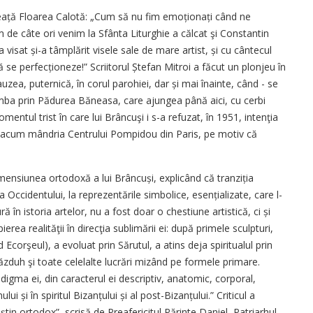
reață Floarea Calotă: „Cum să nu fim emoționați când ne
de câte ori venim la Sfânta Liturghie a călcat şi Constantin
 visat și-a tâmplărit visele sale de mare artist, și cu cântecul
e perfecționeze!” Scriitorul Ștefan Mitroi a făcut un plonjeu în
zea, puternică, în corul parohiei, dar și mai înainte, când - se
ba prin Pădurea Băneasa, care ajungea până aici, cu cerbi
mentul trist în care lui Brâncuşi i s-a refuzat, în 1951, intenţia
ce acum mândria Centrului Pompidou din Paris, pe motiv că
imensiunea ortodoxă a lui Brâncuși, explicând că tranziția
 a Occidentului, la reprezentările simbolice, esențializate, care l-
ă în istoria artelor, nu a fost doar o chestiune artistică, ci și
ea realităţii în direcţia sublimării ei: după primele sculpturi,
 Ecorşeul), a evoluat prin Sărutul, a atins deja spiritualul prin
ăzduh şi toate celelalte lucrări mizând pe formele primare.
igma ei, din caracterul ei descriptiv, anatomic, corporal,
lui și în spiritul Bizanțului și al post-Bi­zanțului.” Criticul a
ştin ortodox”, scrisă de Preafericitul Părinte Daniel, Patriarhul