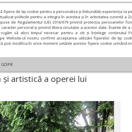
ză fişiere de tip cookie pentru a personaliza și îmbunătăți experiența ta p
alizat politicile pentru a integra în acestea și în activitatea curentă a Z
opuse de Regulamentul (UE) 2016/679 privind protecția persoanelor fizi
 caracter personal și privind libera circulație a acestor date. Înainte de 
eologie și spiritualitate
Educaţie și Cultură
Societate
rugăm să aloci timpul necesar pentru a citi și înțelege conținutul Pol
pe Website-ul nostru confirmi acceptarea utilizării fişierelor de tip cook
că poți modifica în orice moment setările acestor fişiere cookie urmând ins
ducaţie
Lumina literară şi artistică
Cultură
Interv
GDPR
imensiunea religioasă și artistică a operei lui Brâncuși
i artistică a operei lui
ie
Februarie
Martie
Aprilie
Mai
Iunie