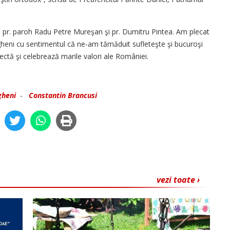
le pr. paroh Radu Petre Mureşan şi pr. Dumitru Pintea. Am plecat
ogheni cu sentimentul că ne-am tămăduit sufleteşte şi bucuroşi
spectă şi celebrează marile valori ale României.
gheni
-
Constantin Brancusi
vezi toate ›