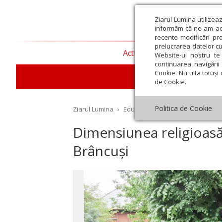
Ziarul Lumina utilizea
informăm că ne-am actu
recente modificări pr
prelucrarea datelor cu
Actualitate religioasă
T
Website-ul nostru te 
continuarea navigării 
Cookie. Nu uita totuși 
E
de Cookie.
Politica de Cookie
Ziarul Lumina
›
Educaţie și Cultură
›
Cultură
›
D
Dimensiunea religioasă ș
Brâncuși
st
Septembrie
Octombrie
Noiembrie
Decembrie
Ianuar