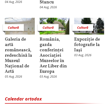
Stancu
04 Aug, 2026
04 Aug, 2026
Cultură
Cultură
Cultură
Galeria de
România,
Expoziție de
artă
gazda
fotografie la
românească,
conferinței
Iaşi
redeschisă la
Asociației
03 Aug, 2026
Muzeul
Muzeelor în
Național de
Aer Liber din
Artă
Europa
05 Aug, 2026
03 Aug, 2026
Calendar ortodox