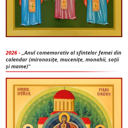
2026 -
„Anul comemorativ al sfintelor femei din
calendar (mironosițe, mu­cenițe, monahii, soții
și mame)”