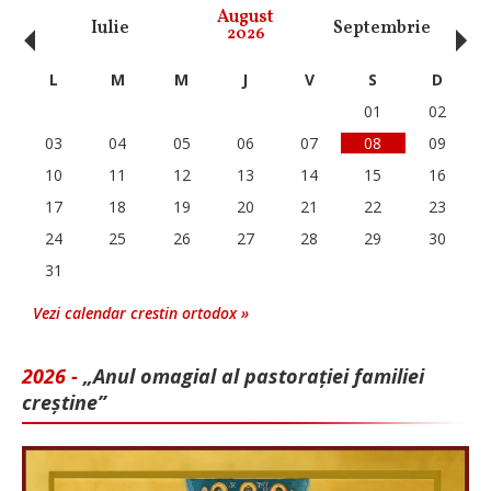
‹
›
August
Iulie
Septembrie
O
2026
L
M
M
J
V
S
D
01
02
03
04
05
06
07
08
09
10
11
12
13
14
15
16
17
18
19
20
21
22
23
24
25
26
27
28
29
30
31
Vezi calendar crestin ortodox »
2026 -
„Anul omagial al pastorației familiei
creștine”