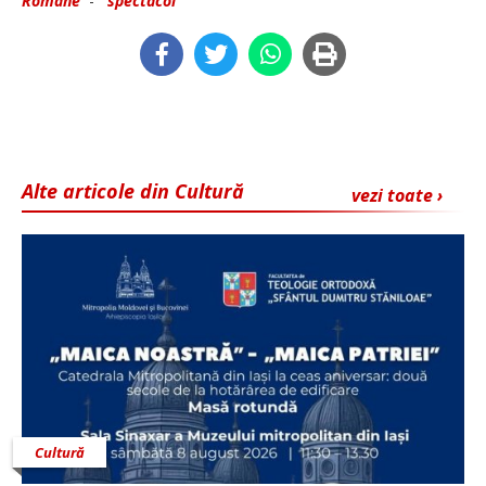
Romane
-
spectacol
Alte articole din Cultură
vezi toate ›
Cultură