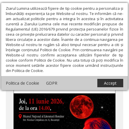
Ziarul Lumina utilizează fişiere de tip cookie pentru a personaliza și
îmbunătăți experiența ta pe Website-ul nostru. Te informăm că ne-
am actualizat politicile pentru a integra în acestea și în activitatea
curentă a Ziarului Lumina cele mai recente modificări propuse de
Regulamentul (UE) 2016/679 privind protecția persoanelor fizice în
ceea ce privește prelucrarea datelor cu caracter personal și privind
libera circulație a acestor date. Înainte de a continua navigarea pe
Website-ul nostru te rugăm să aloci timpul necesar pentru a citi și
Ziarul Lumina
›
Educaţie și Cultură
›
Cultură
›
Omagiu actriței
înțelege conținutul Politicii de Cookie. Prin continuarea navigării pe
Simona Bondoc
Website-ul nostru confirmi acceptarea utilizării fişierelor de tip
cookie conform Politicii de Cookie. Nu uita totuși că poți modifica în
Omagiu actriței Simona Bondoc
orice moment setările acestor fişiere cookie urmând instrucțiunile
din Politica de Cookie.
Politica de Cookie
GDPR
Accept