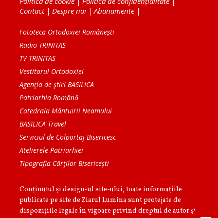
Politica de cookie
|
Politica de confidențialitate
|
Contact
|
Despre noi
|
Abonamente
|
Fototeca Ortodoxiei Românești
Radio TRINITAS
TV TRINITAS
Vestitorul Ortodoxiei
Agenţia de ştiri BASILICA
Patriarhia Română
Catedrala Mântuirii Neamului
BASILICA Travel
Serviciul de Colportaj Bisericesc
Atelierele Patriarhiei
Tipografia Cărţilor Bisericeşti
Conținutul și design-ul site-ului, toate informaţiile
publicate pe site de Ziarul Lumina sunt protejate de
dispoziţiile legale în vigoare privind dreptul de autor şi