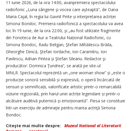
11 iunie 2026, de la ora 14:00, avanpremiera spectacolului
radiofonic „Luna sângerie şi vocea care aşteaptă”, de Oana
Maria Cajal, în regia lui Gavriil Pinte și interpretarea actriței
Simona Bondoc. Premiera radiofonică a spectacolului va avea
loc în 19 iunie, de la ora 22:00, şi „au fost utilizate fragmente
din Fonoteca de Aur a Teatrului Național Radiofonic, cu
Simona Bondoc, Radu Beligan, Ştefan Mihăilescu-Brăila,
Gheorghe Dinică, Ştefan Iordache, Ion Caramitru, Ion
Pavlescu, Adrian Pintea și Ştefan Sileanu. Redactor şi
producător: Domnica Ţundrea”, se arată pe site-ul
MNLR. Spectacolul reprezintă un „one woman show” și „este o
producție sonoră sensibilă și expresivă, o operă încărcată de
sensuri și semnificații, valorificate artistic printr-o remarcabilă
viziune regizorală, prin harul unei actrițe legendare și printr-o
alcătuire auditivă puternică și emoționantă”. Piesa se constituie
într-un exerciţiu de admiraţie pentru marea actriţă Simona
Bondoc.
Citeşte mai multe despre:
Muzeul National al Literaturii