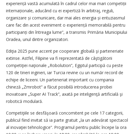
experiență vastă acumulată în cadrul celor mai mari competiții
internaționale, aducând cu ei expertiză în arbitraj, reguli,
organizare și comunicare, dar mai ales energia și entuziasmul
care fac din acest eveniment o expe­ri­ență memorabilă pentru
partici­panți din întreaga lume”, a transmis Primăria Municipiului
Oradea, unul dintre organizatori.
Ediţia 2025 pune accent pe cooperare globală şi parteneriate
extinse. Astfel, Filipine va fi reprezentată de câştigătorii
competiţiei naţionale „Robolution”, Egiptul participă cu peste
120 de tineri ingineri, iar Turcia revine cu un număr record de
echipe de liceeni. Un parteneriat important cu compania
chineză „Zmrobot” a făcut posibilă introducerea probei
inovatoare „Super AI Track”, axată pe inteligenţă artificială şi
robotică modulară.
Competiţiile se desfăşoară concomitent pe cele 17 categorii,
publicul fiind invitat să ia parte gratuit „la un adevărat spectacol
al inovaţiei tehnologice”. Programul pentru public începe la ora