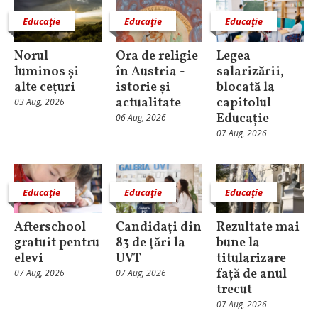
Educaţie
Educaţie
Educaţie
Norul
Ora de religie
Legea
luminos și
în Austria -
salarizării,
alte cețuri
istorie și
blocată la
actualitate
capitolul
03 Aug, 2026
Educație
06 Aug, 2026
07 Aug, 2026
Educaţie
Educaţie
Educaţie
Afterschool
Candidaţi din
Rezultate mai
gratuit pentru
83 de ţări la
bune la
elevi
UVT
titularizare
față de anul
07 Aug, 2026
07 Aug, 2026
trecut
07 Aug, 2026