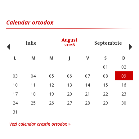
Calendar ortodox
‹
›
August
Iulie
Septembrie
O
2026
L
M
M
J
V
S
D
01
02
03
04
05
06
07
08
09
10
11
12
13
14
15
16
17
18
19
20
21
22
23
24
25
26
27
28
29
30
31
Vezi calendar crestin ortodox »