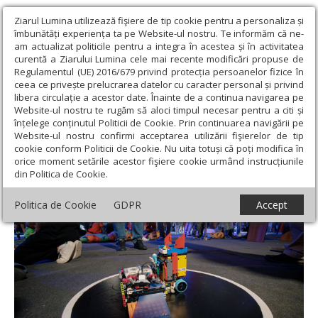
Ziarul Lumina utilizează fişiere de tip cookie pentru a personaliza și
îmbunătăți experiența ta pe Website-ul nostru. Te informăm că ne-
am actualizat politicile pentru a integra în acestea și în activitatea
curentă a Ziarului Lumina cele mai recente modificări propuse de
Regulamentul (UE) 2016/679 privind protecția persoanelor fizice în
ceea ce privește prelucrarea datelor cu caracter personal și privind
libera circulație a acestor date. Înainte de a continua navigarea pe
Website-ul nostru te rugăm să aloci timpul necesar pentru a citi și
Ziarul Lumina
›
Educaţie și Cultură
›
Educaţie
›
Campionat de
înțelege conținutul Politicii de Cookie. Prin continuarea navigării pe
robotică la Oradea
Website-ul nostru confirmi acceptarea utilizării fişierelor de tip
cookie conform Politicii de Cookie. Nu uita totuși că poți modifica în
Campionat de robotică la Oradea
orice moment setările acestor fişiere cookie urmând instrucțiunile
din Politica de Cookie.
Politica de Cookie
GDPR
Accept