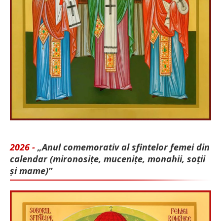
2026 -
„Anul comemorativ al sfintelor femei din
calendar (mironosițe, mu­cenițe, monahii, soții
și mame)”