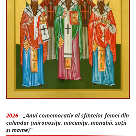
2026 -
„Anul comemorativ al sfintelor femei din
calendar (mironosițe, mu­cenițe, monahii, soții
și mame)”