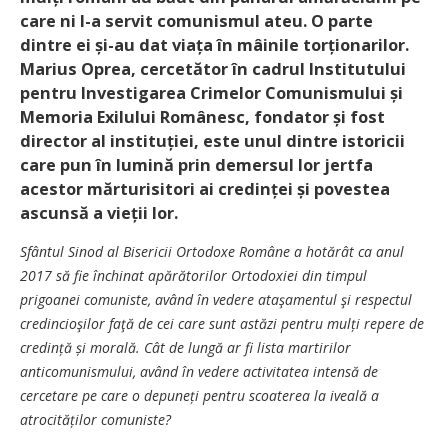
care ni l-a servit comunismul ateu. O parte
dintre ei și-au dat viața în mâinile torționarilor.
Marius Oprea, cercetător în cadrul Institutului
pentru Investigarea Crimelor Comunismului și
Memoria Exilului Românesc, fondator și fost
director al instituției, este unul dintre istoricii
care pun în lumină prin demersul lor jertfa
acestor mărturisitori ai credinței și povestea
ascunsă a vieții lor.
Sfântul Sinod al Bisericii Ortodoxe Române a hotărât ca anul
2017 să fie închinat apărătorilor Ortodoxiei din timpul
prigoanei comuniste, având în vedere ataşamentul şi respectul
credincioşilor faţă de cei care sunt astăzi pentru mulți repere de
credință și morală. Cât de lungă ar fi lista martirilor
anticomunismului, având în vedere activitatea intensă de
cercetare pe care o depuneți pentru scoaterea la iveală a
atrocităților comuniste?