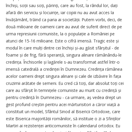
închiși, soții sau soți, părinți, care au fost, la rândul lor, dați
afară din serviciu și locuințe, iar copiii nu au avut acces la
învățământ, trăind ca paria ai societății. Putem vorbi, deci, de
două milioane de oameni care au avut de suferit direct de pe
urma represiunii comuniste, la o populație a României pe
atunci de 15-16 milioane. Este o cifră imensă. Tragic este și
modul în care mulți dintre cei închiși și-au găsit sfârșitul - de
foame și de frig, fără speranță, singura alinare rămânându-le
credința. Închisorile și lagărele s-au transformat astfel într-o
imensă catedrală a credinței în Dumnezeu. Credința rămânea
acelor oameni drept singura alinare și cale de izbăvire în fața
cruzimii arătate de semeni. Eu cred că toți, dar absolut toți cei
care au sfârșit în temnițele comuniste au murit cu credință și
pentru credință în Dumnezeu - ca urmare, aș vedea drept un
gest profund creștin pentru acei mărturisitori a căror viață a
constituit un model, Sfântul Sinod al Bisericii Ortodoxe, care
este Biserica majorității românilor, să instituie o zi a Sfinților
Martiri ai rezistenței anticomuniste în calendarul ortodox. Eu