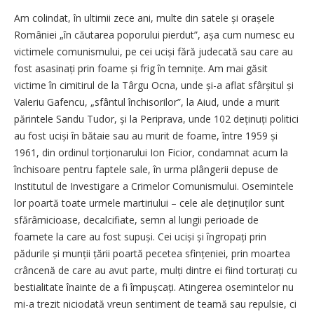
Am colindat, în ultimii zece ani, multe din satele și orașele
României „în căutarea poporului pierdut”, așa cum numesc eu
victimele comunismului, pe cei uciși fără judecată sau care au
fost asasinați prin foame și frig în temnițe. Am mai găsit
victime în cimitirul de la Târgu Ocna, unde și-a aflat sfârșitul și
Valeriu Gafencu, „sfântul închisorilor”, la Aiud, unde a murit
părintele Sandu Tudor, și la Periprava, unde 102 deținuți politici
au fost uciși în bătaie sau au murit de foame, între 1959 și
1961, din ordinul torționarului Ion Ficior, condamnat acum la
închisoare pentru faptele sale, în urma plângerii depuse de
Institutul de Investigare a Crimelor Comunismului. Osemintele
lor poartă toate urmele martiriului – cele ale deținuților sunt
sfărâmicioase, decalcifiate, semn al lungii perioade de
foamete la care au fost supuși. Cei uciși și îngropați prin
pădurile și munții țării poartă pecetea sfințeniei, prin moartea
crâncenă de care au avut parte, mulți dintre ei fiind torturați cu
bestialitate înainte de a fi împușcați. Atingerea osemintelor nu
mi-a trezit niciodată vreun sentiment de teamă sau repulsie, ci