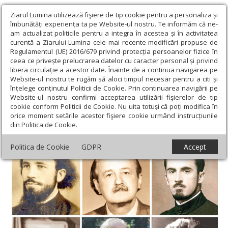
Ziarul Lumina utilizează fişiere de tip cookie pentru a personaliza și
îmbunătăți experiența ta pe Website-ul nostru. Te informăm că ne-
am actualizat politicile pentru a integra în acestea și în activitatea
curentă a Ziarului Lumina cele mai recente modificări propuse de
Regulamentul (UE) 2016/679 privind protecția persoanelor fizice în
ceea ce privește prelucrarea datelor cu caracter personal și privind
libera circulație a acestor date. Înainte de a continua navigarea pe
Website-ul nostru te rugăm să aloci timpul necesar pentru a citi și
Ziarul Lumina
›
Educaţie și Cultură
›
Interviu
›
Din dragoste
înțelege conținutul Politicii de Cookie. Prin continuarea navigării pe
pentru ei, ajutați-ne să-i cinstim!
Website-ul nostru confirmi acceptarea utilizării fişierelor de tip
cookie conform Politicii de Cookie. Nu uita totuși că poți modifica în
Din dragoste pentru ei, ajutați-ne să-i
orice moment setările acestor fişiere cookie urmând instrucțiunile
din Politica de Cookie.
cinstim!
Politica de Cookie
GDPR
Accept