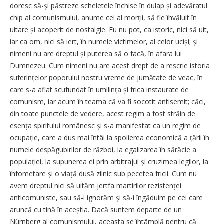
doresc să-și păstreze scheletele închise în dulap și adevăratul
chip al comunismului, anume cel al morții, să fie învăluit în
uitare și acoperit de nostalgie. Eu nu pot, ca istoric, nici să uit,
iar ca om, nici să iert, în numele victimelor, al celor uciși; și
nimeni nu are dreptul și puterea să o facă, în afara lui
Dumnezeu. Cum nimeni nu are acest drept de a rescrie istoria
suferințelor poporului nostru vreme de jumătate de veac, în
care s-a aflat scufundat în umilința și frica instaurate de
comunism, iar acum în teama că va fi socotit antisemit; căci,
din toate punctele de vedere, acest regim a fost străin de
esența spiritului românesc și s-a manifestat ca un regim de
ocupație, care a dus mai întâi la spolierea economică a țării în
numele despăgubirilor de război, la egalizarea în sărăcie a
populației, la supunerea ei prin arbitrajul și cruzimea legilor, la
înfometare și o viață dusă zilnic sub pecetea fricii. Cum nu
avem dreptul nici să uităm jertfa martirilor rezistenței
anticomuniste, sau să-i ignorăm și să-i îngăduim pe cei care
aruncă cu tină în aceștia. Dacă suntem departe de un
Nürnberg al comunismului, aceasta se întâmplă pentru că