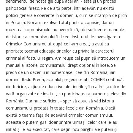
sentimentul de nostalgie după acei ani - este și un proces
psihosocial firesc. Pe de altă parte, într-adevăr, nu există
politici generale coerente în domeniu, cum se întâmplă de pildă
în Polonia. Noi am rezolvat totul printr-o comisie; dar un
muzeu al comunismului nu avem încă, nici suficiente manuale
de istorie a comunismului în licee. Institutul de Investigare a
Crimelor Comunismului, după ce l-am creat, a avut ca
prioritate tocmai educația tinerilor cu privire la caracterul
criminal al fostului regim. Am reușit cel puțin să introducem un
manual al istoriei comunismului drept opțional în licee. Se
predă de un deceniu în numeroase licee din România, iar
domnul Radu Preda, actualul președinte al IICCMER continuă,
din fericire, acțiunile educative ale tinerilor, în cadrul școlilor de
vară organizate de institut, cu participarea a numeroși elevi din
România. Dar nu e suficient - sper să apuc să văd istoria
comunismului predată în toate liceele din România. Dacă
există o teamă față de adevărul crimelor comunismului,
aceasta o putem găsi doar printre urmașii celor care le-au
inițiat și le-au executat, care dețin încă pârghii ale puterii și