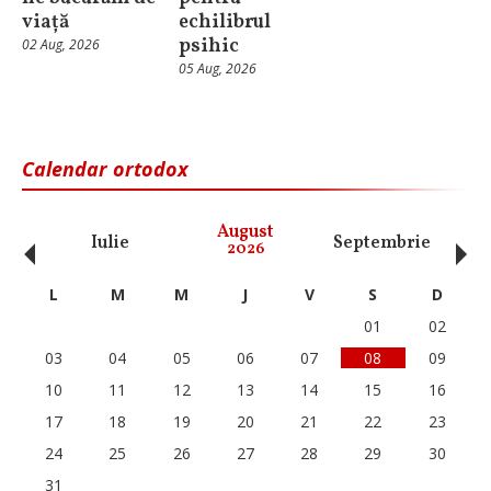
viață
echilibrul
psihic
02 Aug, 2026
05 Aug, 2026
Calendar ortodox
‹
›
August
Iulie
Septembrie
O
2026
L
M
M
J
V
S
D
01
02
03
04
05
06
07
08
09
10
11
12
13
14
15
16
17
18
19
20
21
22
23
24
25
26
27
28
29
30
31