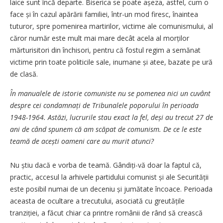
laice sunt încă departe. Biserica se poate așeza, astfel, cum o
face și în cazul apărării familiei, într-un mod firesc, înaintea
tuturor, spre pomenirea martirilor, victime ale comunismului, al
căror număr este mult mai mare decât acela al morților
mărturisitori din închisori, pentru că fostul regim a semănat
victime prin toate politicile sale, inumane și atee, bazate pe ură
de clasă.
În manualele de istorie comuniste nu se pomenea nici un cuvânt
despre cei con­dam­nați de Tribunalele popo­rului în perioada
1948-1964. Astăzi, lucrurile stau exact la fel, deși au trecut 27 de
ani de când spunem că am scăpat de comunism. De ce le este
teamă de acești oameni care au murit atunci?
Nu știu dacă e vorba de teamă. Gândiți-vă doar la faptul că,
practic, accesul la arhivele partidului comunist și ale Securității
este posibil numai de un deceniu și jumătate încoace. Perioada
aceasta de ocultare a trecutului, asociată cu greutățile
tranziției, a făcut chiar ca printre românii de rând să crească