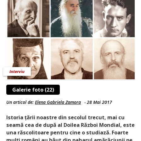
Interviu
Galerie foto (22)
Un articol de:
Elena Gabriela Zamora
-
28 Mai 2017
Istoria țării noastre din secolul trecut, mai cu
seamă cea de după al Doilea Război Mondial, este
una răscolitoare pentru cine o studiază. Foarte
mulți români au băut din paharul amărăciunii pe