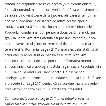
românilor, răspundea scurt că acesta „și-a pierdut obiectul”,
întrucât numărul minoritarilor evrei în România este simbolic.
Se încearcă o vânătoare de vrăjitoare, ale cărei ținte nu mai
pot răspunde atacurilor și care de multe ori fac apel la
motivația utilizată împotriva lor chiar de către Tribunalele
Poporului, condamnându-i pentru a doua oară - și mult mai
grav, la uitare. Am atras atenția asupra unei evidențe - dacă
nici antisemitismul și nici extremismul de dreapta nu mai au un
teren fertil în România, Legea 217 și mai ales zelul stalinist al
celor care o aplică sunt de natură să le stimuleze. Am
conceput un proiect de lege prin care defăimarea martirilor
anticomuniști, ca și apologia fostului regim sau a Revoluției din
1989 să fie, la rândul lor, sancțio­nate. De asemenea,
bineînțeles, este nevoie de o amendare serioasă și o clarificare
a prevederilor Legii 217, pentru că ea conține multe prevederi
care distorsionează trecutul și afectează prezentul.
Cum afectează, concret, Legea 217 un eventual proces de
canonizare al mărturisitorilor din închisorile comuniste?