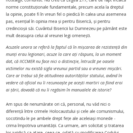
norme constituționale fundamentale, precum acela la dreptul
la opinie, poate fi în vreun fel o piedică în calea unui asemenea
pas, esențial în opinia mea și pentru Biserică, și pentru
credincioșii săi. Cuvântul Bisericii lui Dumnezeu pe pământ este
mult deasupra celui al vreunei legi omenești.
Acuzele unora se referă la faptul că în mișcarea de rezistență din
munți erau legionari, acuze la care ați răspuns, la un moment
dat, că IICCMER nu face nici o distincție, întrucât pe oasele
victimelor nu există sigla vreunui partid sau a vreunei mișcări.
Care ar trebui să fie atitudinea autori­tă­ților statului, având în
vedere că oficial nu îi recu­noaș­te pe acești martiri ca fiind eroi
ai țării, dovadă că nu îi regăsim în manualele de istorie?
Am spus de nenumărate ori că, personal, nu văd nici o
diferență între crimele Holocaustului și cele ale comunismului,
socotindu-le pe ambele drept fețe ale aceleiași monede -
crima împotriva umanității. Ca urmare, am solicitat și tratarea
lor juridică ca atare, ceea ce, odată cu modificarea Codului