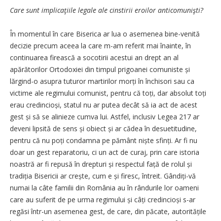
Care sunt implicaţiile legale ale cinstirii eroilor anticomunişti?
În momentul în care Biserica ar lua o asemenea bine-venită
decizie precum aceea la care m-am referit mai înainte, în
continuarea firească a socotirii acestui an drept an al
apărătorilor Ortodoxiei din timpul prigoanei comuniste și
lărgind-o asupra tuturor martirilor morți în închisori sau ca
victime ale regimului comunist, pentru că toți, dar absolut toți
erau credin­cioși, statul nu ar putea decât să ia act de acest
gest și să se alinieze cumva lui. Astfel, inclusiv Legea 217 ar
deveni lipsită de sens și obiect și ar cădea în desuetitudine,
pentru că nu poți condamna pe pământ niște sfinți. Ar fi nu
doar un gest reparatoriu, ci un act de curaj, prin care istoria
noastră ar fi repusă în drepturi și respectul față de rolul și
tradiția Bisericii ar crește, cum e și firesc, întreit. Gândiți-vă
numai la câte familii din România au în rândurile lor oameni
care au suferit de pe urma regimului și câți credincioși s-ar
regăsi într-un asemenea gest, de care, din păcate, autoritățile