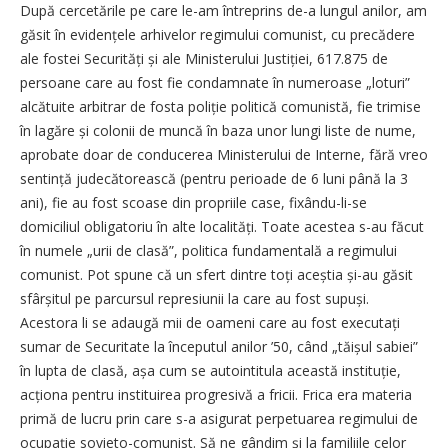
După cercetările pe care le-am întreprins de-a lungul anilor, am
găsit în evidențele arhivelor regimului comunist, cu precădere
ale fostei Securități și ale Ministerului Justiției, 617.875 de
persoane care au fost fie condamnate în numeroase „loturi”
alcătuite arbitrar de fosta poliție politică comunistă, fie trimise
în lagăre și colonii de muncă în baza unor lungi liste de nume,
aprobate doar de conducerea Ministerului de Interne, fără vreo
sentință judecătorească (pentru perioade de 6 luni până la 3
ani), fie au fost scoase din propriile case, fixându-li-se
domiciliul obligatoriu în alte localități. Toate acestea s-au făcut
în numele „urii de clasă”, politica fundamentală a regimului
comunist. Pot spune că un sfert dintre toți aceștia și-au găsit
sfârșitul pe parcursul represiunii la care au fost supuși.
Acestora li se adaugă mii de oameni care au fost executați
sumar de Securitate la începutul anilor ’50, când „tăișul sabiei”
în lupta de clasă, așa cum se autointitula această instituție,
acționa pentru instituirea progresivă a fricii. Frica era materia
primă de lucru prin care s-a asigurat perpetuarea regimului de
ocupație sovieto-comunist. Să ne gândim și la familiile celor