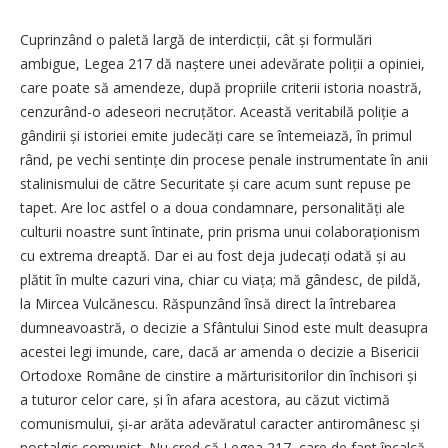
Cuprinzând o paletă largă de interdicții, cât și formulări
ambigue, Legea 217 dă naștere unei adevărate poliții a opiniei,
care poate să amendeze, după propriile criterii istoria noastră,
cenzurând-o adeseori necruțător. Această veritabilă poliție a
gândirii și istoriei emite judecăți care se întemeiază, în primul
rând, pe vechi sentințe din procese penale instrumentate în anii
stalinismului de către Securitate și care acum sunt repuse pe
tapet. Are loc astfel o a doua condamnare, personalități ale
culturii noastre sunt întinate, prin prisma unui colaboraționism
cu extrema dreaptă. Dar ei au fost deja judecați odată și au
plătit în multe cazuri vina, chiar cu viața; mă gândesc, de pildă,
la Mircea Vulcănescu. Răspunzând însă direct la întrebarea
dumneavoastră, o decizie a Sfântului Sinod este mult deasupra
acestei legi imunde, care, dacă ar amenda o decizie a Bisericii
Ortodoxe Române de cinstire a mărturisitorilor din închisori și
a tuturor celor care, și în afara acestora, au căzut victimă
comunismului, și-ar arăta adevăratul caracter antiromânesc și
nostalgic comunist. Nu cred că Legea 217, care de fapt încalcă