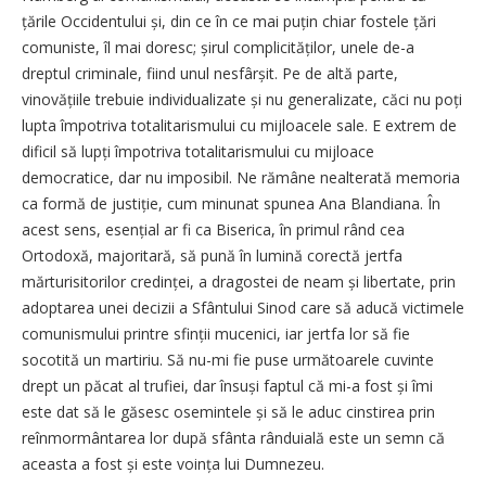
țările Occidentului și, din ce în ce mai puțin chiar fostele țări
comuniste, îl mai doresc; șirul compli­cităților, unele de-a
dreptul criminale, fiind unul nesfârșit. Pe de altă parte,
vinovățiile trebuie individualizate și nu generalizate, căci nu poți
lupta împotriva totalitarismului cu mijloacele sale. E extrem de
dificil să lupți împotriva totalitarismului cu mijloace
democratice, dar nu imposibil. Ne rămâne nealterată memoria
ca formă de justiție, cum minunat spunea Ana Blandiana. În
acest sens, esențial ar fi ca Biserica, în primul rând cea
Ortodoxă, majoritară, să pună în lumină corectă jertfa
mărturisitorilor credinței, a dragostei de neam și libertate, prin
adoptarea unei decizii a Sfântului Sinod care să aducă victimele
comunismului printre sfinții mucenici, iar jertfa lor să fie
socotită un martiriu. Să nu-mi fie puse următoarele cuvinte
drept un păcat al trufiei, dar însuși faptul că mi-a fost și îmi
este dat să le găsesc osemintele și să le aduc cinstirea prin
reînmormântarea lor după sfânta rânduială este un semn că
aceasta a fost și este voința lui Dumnezeu.