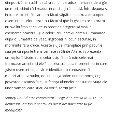
dimpotrivă; am trăit, dacă vreți, un paradox - fericirea de a găsi
un mort, știind că-l readuc în cinste și rânduială. Întotdeauna și
în toate locurile în care am făcut săpături pentru a descoperi
osemintele celor uciși s-au făcut slujbe la găsirea acestora și
nu s-a întâmplat ca vreun preot să pregete să vină la
chemarea noastră - și a celor uciși, care-și cereau lumânarea
după o jumătate de veac, îngropați în locuri ascunse, în
morminte fără cruce. Aceste slujbe întâmplate prin pădurile
sau pe câmpurile transformate în Sfinte Altare, în prezența
urmașilor înlăcrimați ai celor uciși, îmi rămân cele mai
frumoase amintiri și ele îndulcesc tragedia momentului în care
găsim osemintele, a căror identitate o cunoaștem în
majoritatea cazurilor; noi nu dezgropăm numai morții, ci și
povestea ascunsă în ei, suferința ultimelor ceasuri de viață ale
unor oameni care știau că vor fi sortiți pieirii.
Sunteți unul dintre contestatarii Legii 217, emisă în 2015. Ce
demersuri ați făcut pentru ca acest act normativ să fie
modificat?