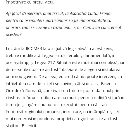
împotrivire cu prețul vieții.
Ați făcut demersuri, anul trecut, la Asociația Cultul Eroilor
pentru ca osemintele partizanilor să fie înmormântate cu
onoruri, cum se cuvine în cazul unor eroi. Cum s-au concretizat
acestea?
Lucrăm la IICCMER la o inițiativă legislativă în acest sens,
trebuie modificată Legea cultului eroilor, dar amendată, în
același timp, și Legea 217. Situația este mult mai complexă, iar
demersurile noastre au fost întârziate de alegeri și instalarea
unui nou guvern. De aceea, eu cred că aici poate interveni, cu
întâietatea care de altfel i se cuvine, cât și decisiv, Biserica
Ortodoxă Română, care înaintea tuturor poate da tonul prin
cinstirea mărturisitorilor care au murit pentru credință și țară în
temnițe și lagăre sau au fost executați pentru că s-au
împotrivit regimului comunist, între care, nu întâmplător, cei
mai numeroși în ponderea propriei categorii sociale au fost
slujitorii Bisericii.