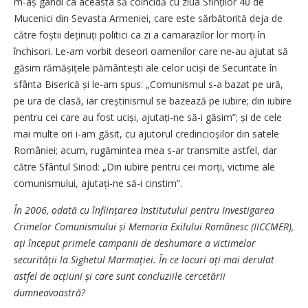
m-aș gândi ca aceasta să coincidă cu ziua Sfinților 40 de
Mucenici din Sevasta Armeniei, care este sărbătorită deja de
către foștii deținuți politici ca zi a camarazilor lor morți în
închisori. Le-am vorbit deseori oamenilor care ne-au ajutat să
găsim rămășițele pă­mân­tești ale celor uciși de Securitate în
sfânta Biserică și le-am spus: „Comunismul s-a bazat pe ură,
pe ura de clasă, iar creștinismul se bazează pe iubire; din iubire
pentru cei care au fost uciși, ajutați-ne să-i găsim”; și de cele
mai multe ori i-am găsit, cu ajutorul cre­din­cioșilor din satele
României; acum, rugămintea mea s-ar transmite astfel, dar
către Sfântul Sinod: „Din iubire pentru cei morți, victime ale
comunismului, aju­tați-ne să-i cinstim”.
În 2006, odată cu înființarea Institutului pentru Investigarea
Crimelor Comunismului și Memoria Exilului Românesc (IICCMER),
ați început primele campanii de deshumare a victimelor
securității la Sighetul Marmației. În ce locuri ați mai derulat
astfel de acțiuni și care sunt concluziile cercetării
dumneavoastră?