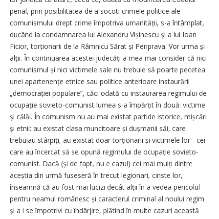
penal, prin posibilitatea de a socoti crimele politice ale
comunismului drept crime împotriva umanității, s-a întâmplat,
ducând la condamnarea lui Alexandru Vișinescu și a lui Ioan
Ficior, torționarii de la Râmnicu Sărat și Periprava. Vor urma și
alții. În continuarea acestei judecăți a mea mai consider că nici
comunismul și nici victimele sale nu trebuie să poarte pecetea
unei apartenențe etnice sau politice anterioare instaurării
„demo­cra­ției populare”, căci odată cu instaurarea regimului de
ocupație sovieto-comunist lumea s-a îm­părțit în două: victime
și călăi. În comunism nu au mai existat partide istorice, mișcări
și etnii: au existat clasa muncitoare și duș­manii săi, care
trebuiau stârpiți, au existat doar torționarii și victimele lor - cei
care au încercat să se opună regimului de ocupație sovieto-
comunist. Dacă (și de fapt, nu e cazul) cei mai mulți dintre
aceștia din urmă fuseseră în trecut legionari, cinste lor,
înseamnă că au fost mai lucizi decât alții în a vedea pericolul
pentru neamul românesc și caracterul criminal al noului regim
și a i se împotrivi cu îndârjire, plătind în multe cazuri această