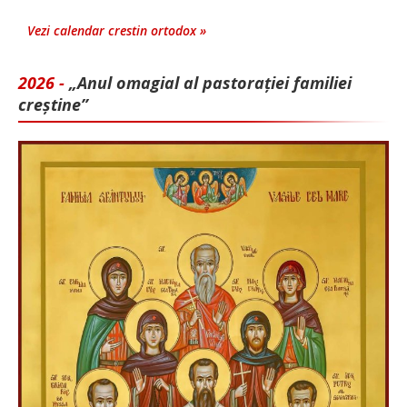
Vezi calendar crestin ortodox »
2026 -
„Anul omagial al pastorației familiei
creștine”