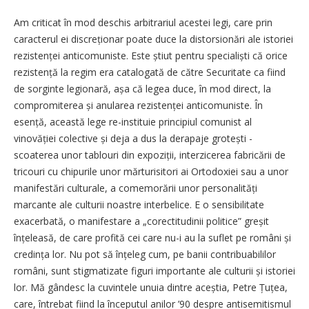
Am criticat în mod deschis arbitrariul acestei legi, care prin
caracterul ei discreționar poate duce la distorsionări ale istoriei
rezistenței anticomuniste. Este știut pentru specialiști că orice
rezistență la regim era catalogată de către Securitate ca fiind
de sorginte legionară, așa că legea duce, în mod direct, la
compromiterea și anularea rezistenței anticomuniste. În
esență, această lege re-instituie principiul comunist al
vinovăției colective și deja a dus la derapaje grotești -
scoaterea unor tablouri din expoziții, interzicerea fabricării de
tricouri cu chipurile unor mărturisitori ai Ortodoxiei sau a unor
manifestări culturale, a comemorării unor personalități
marcante ale culturii noastre interbelice. E o sensibilitate
exacerbată, o manifestare a „corectitudinii politice” greșit
înțeleasă, de care profită cei care nu-i au la suflet pe români și
credința lor. Nu pot să înțeleg cum, pe banii contribuabililor
români, sunt stigmatizate figuri importante ale culturii și istoriei
lor. Mă gândesc la cuvintele unuia dintre aceștia, Petre Țuțea,
care, întrebat fiind la începutul anilor ’90 despre antisemitismul