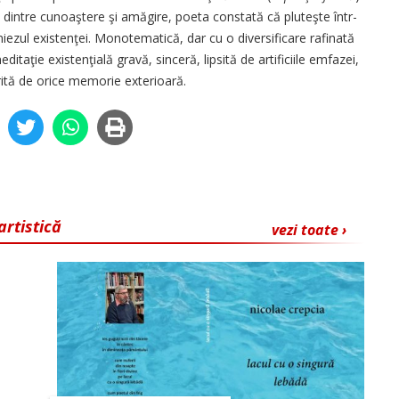
r, dintre cunoaştere şi amăgire, poeta constată că pluteşte într-
miezul existenţei. Monotematică, dar cu o diversificare rafinată
itaţie existenţială gravă, sinceră, lipsită de artificiile emfazei,
erită de orice memorie exterioară.
artistică
vezi toate ›