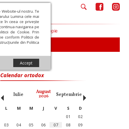
e Website-ul nostru. Te
iarului Lumina cele mai
ce în ceea ce privește
a continua navigarea pe
Opinii
Filantropie
iticii de Cookie. Prin
ie conform Politicii de
trucțiunile din Politica
iu
Accept
Calendar ortodox
‹
›
August
Iulie
Septembrie
Octombrie
Noiembri
2026
L
M
M
J
V
S
D
01
02
03
04
05
06
07
08
09