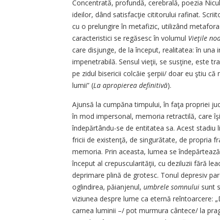
Concentrată, profundă, cerebrală, poezia Nicul
ideilor, dând satisfacţie cititorului rafinat. Sc
cu o prelungire în metafizic, utilizând metafora
caracteristici se regăsesc în volumul
Vieţile noa
care disjunge, de la început, realitatea: în una 
impenetrabilă. Sensul vieţii, se susţine, este t
pe zidul bisericii colcăie şerpii/ doar eu ştiu c
lumii” (
La apropierea definitivă
).
Ajunsă la cumpăna timpului, în faţa propriei ju
în mod impersonal, memoria retractilă, care î
îndepărtându-se de entitatea sa. Acest stadiu liri
fricii de existenţă, de singurătate, de propria f
memoria. Prin aceasta, lumea se îndepărtează de
început al crepuscularităţii, cu deziluzii fără le
deprimare plină de grotesc. Tonul depresiv par
oglindirea, păianjenul,
umbrele somnului
sunt s
viziunea despre lume ca eternă reîntoarcere: „D
carnea luminii –/ pot murmura cântece/ la prag