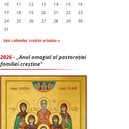
10
11
12
13
14
15
16
17
18
19
20
21
22
23
24
25
26
27
28
29
30
31
Vezi calendar crestin ortodox »
2026 -
„Anul omagial al pastorației
familiei creștine”