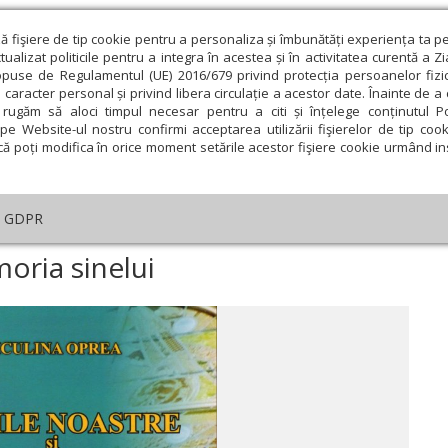
ză fişiere de tip cookie pentru a personaliza și îmbunătăți experiența ta p
alizat politicile pentru a integra în acestea și în activitatea curentă a Z
opuse de Regulamentul (UE) 2016/679 privind protecția persoanelor fizi
 caracter personal și privind libera circulație a acestor date. Înainte de 
eologie și spiritualitate
Educaţie și Cultură
Societate
rugăm să aloci timpul necesar pentru a citi și înțelege conținutul Pol
pe Website-ul nostru confirmi acceptarea utilizării fişierelor de tip cook
că poți modifica în orice moment setările acestor fişiere cookie urmând ins
ducaţie
Lumina literară şi artistică
Cultură
Interv
GDPR
ară şi artistică
›
CĂRȚILE PE MASĂ: Memoria sinelui
ria sinelui
ie
Februarie
Martie
Aprilie
Mai
Iunie