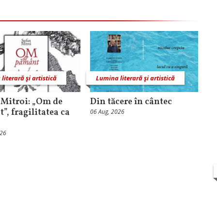
literară şi artistică
Lumina literară şi artistică
 Mitroi: „Om de
Din tăcere în cântec
”, fragilitatea ca
06 Aug, 2026
026