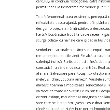
cercului,/ în continua rostogolire/ către ninsoa
permit/ până la incinerarea memoriei” (
Ultimul
Toată fenomenalitatea existenţei, percepută ca
reflexivitate descurajantă, pentru o împlântare î
desigur, o poezie a frământărilor, a destructură
literă.// După atâta trudă te biruie setea –/ găs
scurge odată/ cu hainele care îţi cad în fâşii/ pe
Simbolurile cardinale ale cărţii sunt timpul, 
remanenţelor, stadiile vieţii. Ele alcătuiesc, i
suferinţă închisă. Scriitoarea este, însă, depa
constativă, creând mozaicul unei trăiri. Reali
alienare. Salvatoare pare, totuşi, „protecţia ma
mele”, şi, chiar, „bucuria amiezii”. Vârstele su
mireasă,
toamna simbolizează senectutea şi, în 
va trece ca toate vinovăţiile/ cum miezul acoper
orizont asfinţit, mai vibrează ima­ginea copilăr
spre care ne îndreptăm: „Veşnic este doar semn
când/ se crapă de ziuă// între pereţii împodobiţ