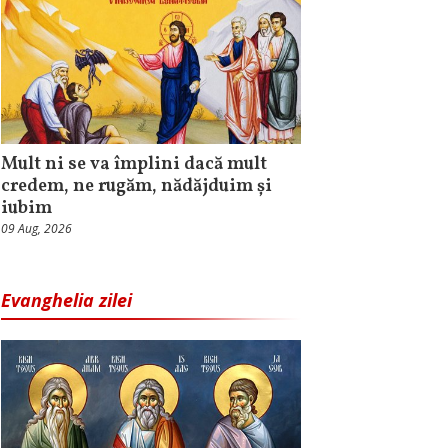
Mult ni se va împlini dacă mult
credem, ne rugăm, nădăjduim și
iubim
09 Aug, 2026
Evanghelia zilei