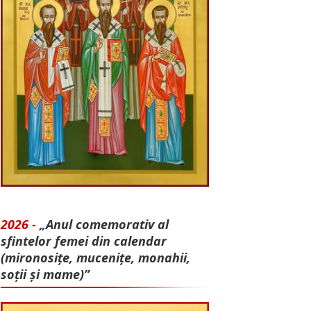
2026 -
„Anul comemorativ al
sfintelor femei din calendar
(mironosițe, mu­cenițe, monahii,
soții și mame)”