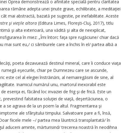
inei Oprea demonstrează o afinitate specială pentru claritatea
riitoarea rămâne adepta unei ţinute grave, echilibrate, a meditaţiei
 cât mai abstractă, bazată pe suges­tie, pe inefabilitate. Aceste
stre şi vieţile altora
(Editura Limes, Floreşti-Cluj, 2017), titlu
intimă şi alta exterioară, una vădită şi alta de neexplicat,
ransfigurarea în miez: „Îmi întorc faţa spre rugăciune/ chiar dacă
ă nu mai sunt eu,/ ci sâmburele care a închis în el/ partea albă a
decăţi, poeta dezavuează destinul mineral, care îi conduce viaţa
şi rumegă eşecurile, chiar pe Dumnezeu care se ascunde,
c este cel al elegiei înstrăinării, al nemairegăsirii de sine, al
ragilitate. Inamicul numărul unu, martorul inexorabil este
 esenţa ei, făcând loc invaziei de frig şi de frică. Este un
ac, prevestind falsitatea soluţiei de viaţă, deşertăciunea, o
e a se agrava de la un poem la altul. Fragmentarea şi
imptome ale sfârşitului timpului. Salvatoare pare a fi, însă,
oar fiicele mele –/ partea mea lăuntrică transplantată/ în
ul aducerii aminte, mărturisind/ trecerea noastră în neodihna