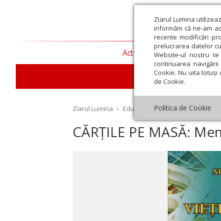
Ziarul Lumina utilizea
informăm că ne-am actu
recente modificări pr
prelucrarea datelor cu
Actualitate religioasă
T
Website-ul nostru te 
continuarea navigării 
Cookie. Nu uita totuși 
E
de Cookie.
Politica de Cookie
Ziarul Lumina
›
Educaţie și Cultură
›
Lumina liter
CĂRȚILE PE MASĂ: Memo
st
Septembrie
Octombrie
Noiembrie
Decembrie
Ianuar