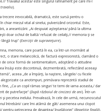
re.// Travaliul acesta/ este singurul rafinament pe care mi-l
 travaliu
).
 trecere irevocabilă, dramatică, este sursă pentru o
n chiar miezul vital al sinelui, pulverizând orizontul. Este,
rii, a aneantizării: „Ai despuiat aşteptarea/ până la ultima
eşti doar ochiul de baltă/ refuzat de ceilalţi,// memoria ţi se
 lângă trup” (
Exerciţii de supravieţuire
).
toamna, memoria, care poartă în ea, ca într-un mormânt al
ndirect, o stare melancolică, de factură expresionistă, clamând o
rte de orice formă de sentimentalism, adoptând o atitudine
tatea însăşi este discontinuă, dezmembrată, reflectând aceeaşi
ternă”, aceea „de a împărţi, la naştere, sângele/ cu fiicele
nt alegorizate ca anotimpuri, primăvara reprezintă stadiul de
fine, „Ca un copil rămas singur/ te temi de iarna aceasta,/ dar
it de putrefacţie” (
După războiul de cincizeci de ani
). Într-un
iei şi pecetea inelului. Prevalează, în cele din urmă, necunoscutul
ul întrebării/ care îmi atârnă de gât/ asemenea unui clopot
i/ pentru petrecerea de dinaintea/ înşelătoriei” (
Repetiţie finală
).