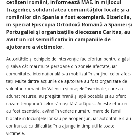
cetă­țeni români, informează MAE. În mijlocul
tragediei, solidaritatea comuni­tăților locale și a
românilor din Spania a fost exemplară. Bisericile,
în special Episcopia Ortodoxă Română a Spaniei și
Portugaliei și organizațiile diecezane Caritas, au
avut un rol semnificativ în campaniile de
ajutorare a victimelor.
Autoritățile și echipele de intervenție fac eforturi pentru a găsi
și salva cât mai multe persoane din zonele afectate, iar
comunitatea internațională s-a mobilizat în sprijinul celor afec­
tați. Multe dintre acțiunile de ajutorare au fost organizate de
voluntari români din Valencia și orașele învecinate, care au
adunat resurse, au pregătit hrană și apă potabilă și au oferit
cazare temporară celor rămași fără adăpost. Aceste eforturi
au fost esențiale, având în vedere numărul mare de familii
blocate în locuințele lor sau pe acoperișuri, iar autoritățile s-au
confruntat cu difi­cultăți în a ajunge în timp util la toate
victimele.