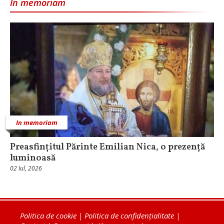
In memoriam
In memoriam
Preasfințitul Părinte Emilian Nica, o prezență
luminoasă
02 Iul, 2026
Politica de cookie
|
Politica de confidențialitate
|