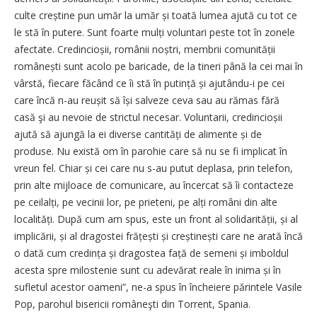
culte creștine pun umăr la umăr și toată lumea ajută cu tot ce
le stă în putere. Sunt foarte mulți voluntari peste tot în zonele
afectate. Credincioșii, românii noștri, membrii comunității
românești sunt acolo pe baricade, de la tineri până la cei mai în
vârstă, fiecare făcând ce îi stă în putință și ajutându-i pe cei
care încă n-au reușit să își salveze ceva sau au rămas fără
casă şi au nevoie de strictul necesar. Voluntarii, credincioșii
ajută să ajungă la ei diverse cantități de alimente și de
produse. Nu există om în parohie care să nu se fi implicat în
vreun fel. Chiar și cei care nu s-au putut deplasa, prin telefon,
prin alte mijloace de comunicare, au încercat să îi contacteze
pe cei­lalți, pe vecinii lor, pe prieteni, pe alți români din alte
localități. După cum am spus, este un front al soli­darității, și al
implicării, și al dragostei frățești și creștinești care ne arată încă
o dată cum credința și dragostea față de semeni și imboldul
acesta spre milostenie sunt cu adevărat reale în inima și în
sufletul acestor oameni”, ne-a spus în încheiere părintele Vasile
Pop, parohul bisericii româneşti din Torrent, Spania.