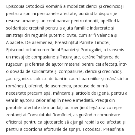
Episcopia Ortodoxă Română a mobilizat clericii și credincioșii
pentru a sprijini persoanele afectate, punând la dispoziție
resurse umane și un cont bancar pentru donații, apelând la
solidaritate creștină pentru a ajuta familiile îndurerate și
sinistrații din regiunile puternic lovite, cum ar fi Valencia și
Albacete. De asemenea, Preasfinţitul Părinte Timotei,
Episcopul ortodox român al Spaniei și Portugaliei, a transmis
un mesaj de compasiune și încurajare, cerând înălţarea de
rugăciuni și oferirea de ajutor material pentru cei afectați. Într-
o dovadă de solidaritate și compasiune, clericii şi credincioşii
„au organizat colecte de bani în cadrul parohiilor și mănăstirilor
românești, oferind, de aseme­nea, produse de primă
necesitate precum apă, mâncare și articole de igienă, pentru a
veni în ajutorul celor aflați în nevoie imediată. Preoții din
parohiile afectate de inundații au menținut legătura cu repre­
zentanți ai Consulatului României, asigurând o comunicare
eficientă pentru ca ajutoarele să ajungă rapid la cei afectați și
pentru a coordona eforturile de sprijin. Totodată, Preasfinția