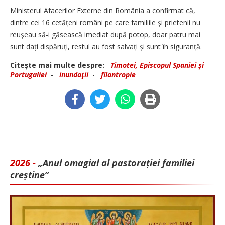
Ministerul Afacerilor Externe din România a confirmat că,
dintre cei 16 cetățeni români pe care familiile şi prietenii nu
reuşeau să-i găsească imediat după potop, doar patru mai
sunt dați dispăruți, restul au fost salvați și sunt în sigu­ranță.
Citeşte mai multe despre:
Timotei, Episcopul Spaniei şi
Portugaliei
-
inundaţii
-
filantropie
2026 -
„Anul omagial al pastorației familiei
creștine”