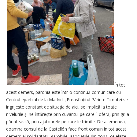
În tot
acest demers, parohia este într-o continuă comunicare cu
Centrul eparhial de la Madrid: „Prea­sfințitul Părinte Timotei se
îngri­jește constant de situația de aici, se implică la toate
nivelurile și ne întărește prin cuvântul pe care îl oferă, prin grija
părintească, prin ajutoarele pe care le trimite. De asemenea,
doamna consul de la Castellón face front comun în tot acest
demers al solidarității. Parohiile, asociațiile din zonă, celelalte