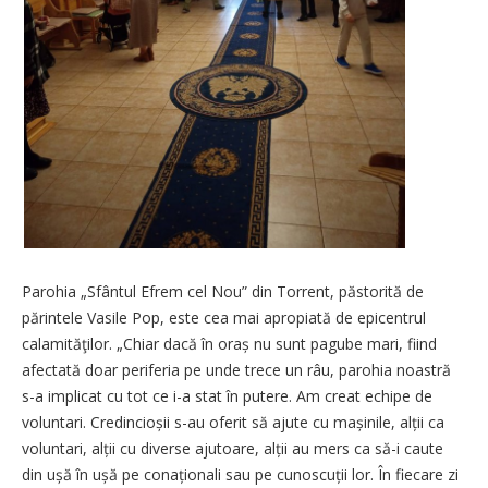
Parohia „Sfântul Efrem cel Nou” din Torrent, păstorită de
părintele Vasile Pop, este cea mai apropiată de epicentrul
calamităţilor. „Chiar dacă în oraș nu sunt pagube mari, fiind
afectată doar periferia pe unde trece un râu, parohia noastră
s-a implicat cu tot ce i-a stat în putere. Am creat echipe de
voluntari. Cre­dincioșii s-au oferit să ajute cu ma­șinile, alții ca
voluntari, alții cu diverse ajutoare, alții au mers ca să-i caute
din ușă în ușă pe conaționali sau pe cunoscuții lor. În fiecare zi