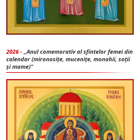
2026 -
„Anul comemorativ al sfintelor femei din
calendar (mironosițe, mu­cenițe, monahii, soții
și mame)”