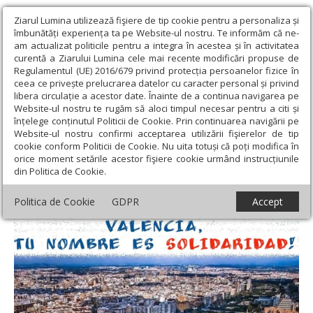
Ziarul Lumina utilizează fişiere de tip cookie pentru a personaliza și
îmbunătăți experiența ta pe Website-ul nostru. Te informăm că ne-
am actualizat politicile pentru a integra în acestea și în activitatea
curentă a Ziarului Lumina cele mai recente modificări propuse de
Regulamentul (UE) 2016/679 privind protecția persoanelor fizice în
ceea ce privește prelucrarea datelor cu caracter personal și privind
libera circulație a acestor date. Înainte de a continua navigarea pe
Website-ul nostru te rugăm să aloci timpul necesar pentru a citi și
Ziarul Lumina
›
Educaţie și Cultură
›
Revista presei
›
înțelege conținutul Politicii de Cookie. Prin continuarea navigării pe
Solidaritatea românilor, un far de speranță în faţa tragediei
Website-ul nostru confirmi acceptarea utilizării fişierelor de tip
spaniole
cookie conform Politicii de Cookie. Nu uita totuși că poți modifica în
orice moment setările acestor fişiere cookie urmând instrucțiunile
Solidaritatea românilor, un far de speranță
din Politica de Cookie.
în faţa tragediei spaniole
Politica de Cookie
GDPR
Accept