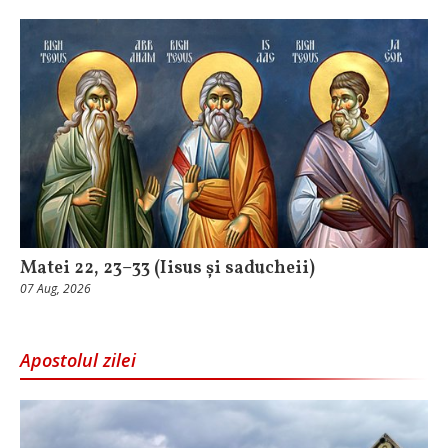
Matei 22, 23–33 (Iisus și saducheii)
07 Aug, 2026
Apostolul zilei