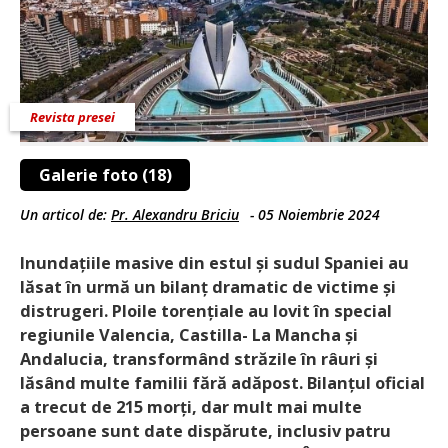
Revista presei
Galerie foto (18)
Un articol de:
Pr. Alexandru Briciu
-
05 Noiembrie 2024
Inundațiile masive din estul și sudul Spaniei au
lăsat în urmă un bilanț dramatic de victime și
distrugeri. Ploile torențiale au lovit în special
regiunile Valencia, Castilla- La Mancha și
Andalucia, transformând străzile în râuri și
lăsând multe familii fără adăpost. Bilanțul oficial
a trecut de 215 morți, dar mult mai multe
persoane sunt date dispărute, inclusiv patru