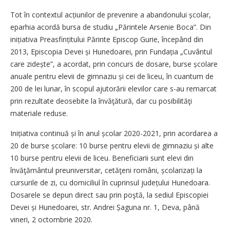
Tot în contextul acțiunilor de prevenire a abandonului școlar,
eparhia acordă bursa de studiu „Părintele Arsenie Boca”. Din
inițiativa Prea­sfințitului Părinte Episcop Gurie, începând din
2013, Episcopia Devei și Hunedoarei, prin Fundația „Cuvântul
care zidește”, a acordat, prin concurs de dosare, burse școlare
anuale pentru elevii de gimnaziu și cei de liceu, în cuantum de
200 de lei lunar, în scopul ajutorării elevilor care s-au remarcat
prin rezultate deosebite la învăţătură, dar cu posibilităţi
materiale reduse.
Inițiativa continuă și în anul școlar 2020-2021, prin acordarea a
20 de burse școlare: 10 burse pentru elevii de gimnaziu și alte
10 burse pentru elevii de liceu. Beneficiarii sunt elevi din
învăţământul preuniversitar, cetăţeni români, școla­rizați la
cursurile de zi, cu domiciliul în cuprinsul județului Hunedoara.
Dosarele se depun direct sau prin poştă, la sediul Episcopiei
Devei și Hunedoarei, str. Andrei Șaguna nr. 1, Deva, până
vineri, 2 octombrie 2020.