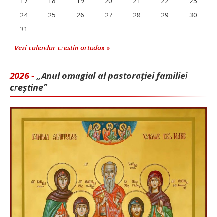
17
18
19
20
21
22
23
24
25
26
27
28
29
30
31
Vezi calendar crestin ortodox »
2026 -
„Anul omagial al pastorației familiei
creștine”