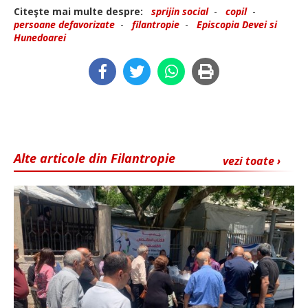
Citeşte mai multe despre:
sprijin social
-
copil
-
persoane defavorizate
-
filantropie
-
Episcopia Devei si
Hunedoarei
Alte articole din Filantropie
vezi toate ›