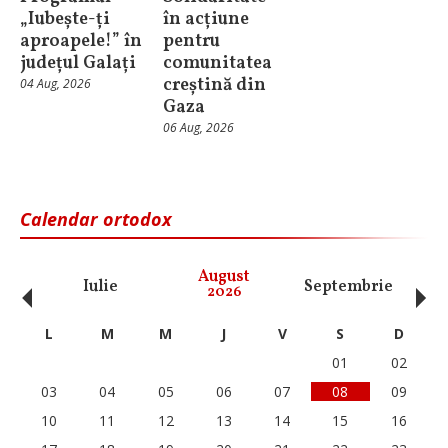
„Iubește-ți
în acțiune
aproapele!” în
pentru
județul Galați
comunitatea
creștină din
04 Aug, 2026
Gaza
06 Aug, 2026
Calendar ortodox
‹
›
August
Iulie
Septembrie
O
2026
L
M
M
J
V
S
D
01
02
03
04
05
06
07
08
09
10
11
12
13
14
15
16