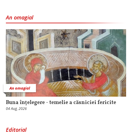
An omagial
An omagial
Buna înțelegere - temelie a căsniciei fericite
04 Aug, 2026
Editorial