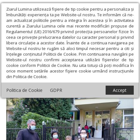
Ziarul Lumina utilizează fişiere de tip cookie pentru a personaliza și
îmbunătăți experiența ta pe Website-ul nostru. Te informăm că ne-
am actualizat politicile pentru a integra în acestea și în activitatea
curentă a Ziarului Lumina cele mai recente modificări propuse de
Regulamentul (UE) 2016/679 privind protecția persoanelor fizice în
ceea ce privește prelucrarea datelor cu caracter personal și privind
libera circulație a acestor date. Înainte de a continua navigarea pe
Website-ul nostru te rugăm să aloci timpul necesar pentru a citi și
Ziarul Lumina
›
Filantropie
›
Sprijin pentru elevi oferit de
înțelege conținutul Politicii de Cookie. Prin continuarea navigării pe
Episcopia Devei și Hunedoarei la început de an școlar
Website-ul nostru confirmi acceptarea utilizării fişierelor de tip
cookie conform Politicii de Cookie. Nu uita totuși că poți modifica în
Sprijin pentru elevi oferit de Episcopia
orice moment setările acestor fişiere cookie urmând instrucțiunile
din Politica de Cookie.
Devei și Hunedoarei la început de an școlar
Politica de Cookie
GDPR
Accept