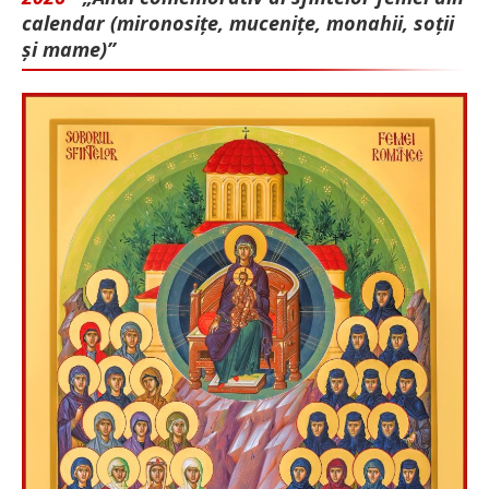
calendar (mironosițe, mu­cenițe, monahii, soții
și mame)”