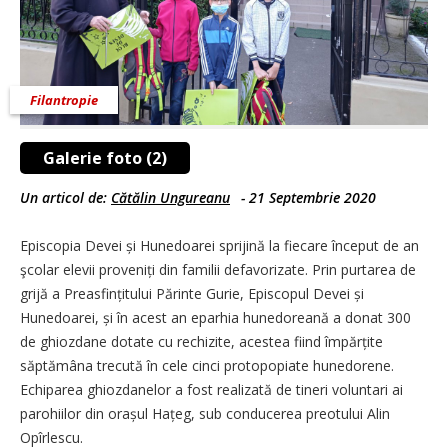
Filantropie
Galerie foto (2)
Un articol de:
Cătălin Ungureanu
-
21 Septembrie 2020
Episcopia Devei și Hunedoarei sprijină la fiecare început de an
şcolar elevii proveniți din familii defavorizate. Prin purtarea de
grijă a Preasfințitului Părinte Gurie, Episcopul Devei și
Hunedoarei, și în acest an eparhia hunedoreană a donat 300
de ghiozdane dotate cu rechizite, acestea fiind împărțite
săptămâna trecută în cele cinci protopopiate hunedorene.
Echiparea ghiozdanelor a fost realizată de tineri voluntari ai
parohiilor din orașul Hațeg, sub conducerea preotului Alin
Opîrlescu.