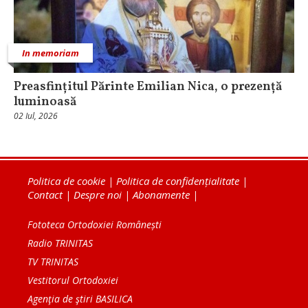
In memoriam
Preasfințitul Părinte Emilian Nica, o prezență
luminoasă
02 Iul, 2026
Politica de cookie
|
Politica de confidențialitate
|
Contact
|
Despre noi
|
Abonamente
|
Fototeca Ortodoxiei Românești
Radio TRINITAS
TV TRINITAS
Vestitorul Ortodoxiei
Agenţia de ştiri BASILICA