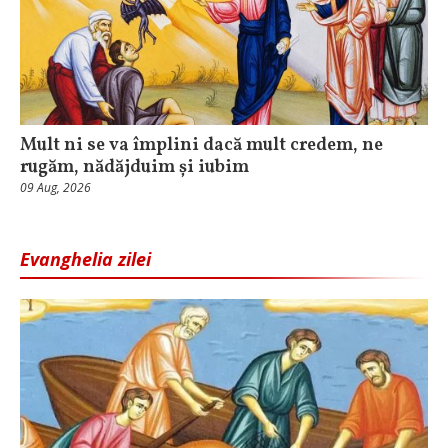
Mult ni se va împlini dacă mult credem, ne
rugăm, nădăjduim și iubim
09 Aug, 2026
Evanghelia zilei