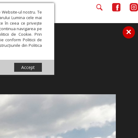
e Website-ul nostru. Te
iarului Lumina cele mai
ce în ceea ce privește
a continua navigarea pe
×
iticii de Cookie. Prin
ie conform Politicii de
trucțiunile din Politica
Accept