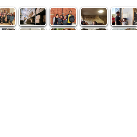
spre noi
|
Abonamente
|
iri BASILICA
BASILICA Travel
Română
Serviciul de Colportaj Bisericesc
ântuirii Neamului
Atelierele Patriarhiei
Tipografia Cărţilor Bisericeşti
pe site de Ziarul Lumina sunt protejate de dispoziţiile legale în vigoa