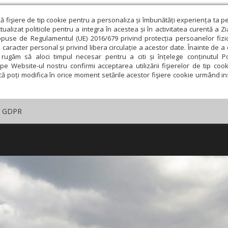
ză fişiere de tip cookie pentru a personaliza și îmbunătăți experiența ta p
alizat politicile pentru a integra în acestea și în activitatea curentă a Z
opuse de Regulamentul (UE) 2016/679 privind protecția persoanelor fizi
 caracter personal și privind libera circulație a acestor date. Înainte de 
rugăm să aloci timpul necesar pentru a citi și înțelege conținutul Pol
pe Website-ul nostru confirmi acceptarea utilizării fişierelor de tip cook
că poți modifica în orice moment setările acestor fişiere cookie urmând ins
GDPR