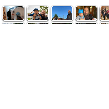
Politica de cookie
|
Politica de confidențialitate
|
Contact
|
De
Fototeca Ortodoxiei Românești
Agenţia de şt
Radio TRINITAS
Patriarhia 
TV TRINITAS
Catedrala M
Vestitorul Ortodoxiei
Conținutul și design-ul site-ului, toate informaţiile publicate 